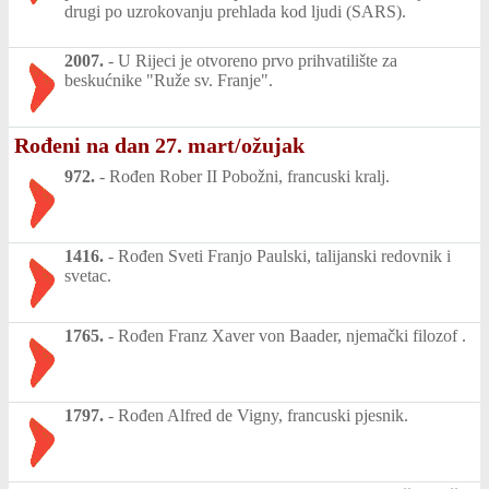
drugi po uzrokovanju prehlada kod ljudi (SARS).
2007.
-
U Rijeci je otvoreno prvo prihvatilište za
beskućnike "Ruže sv. Franje".
Rođeni na dan 27. mart/ožujak
972.
-
Rođen Rober II Pobožni, francuski kralj.
1416.
-
Rođen Sveti Franjo Paulski, talijanski redovnik i
svetac.
1765.
-
Rođen Franz Xaver von Baader, njemački filozof .
1797.
-
Rođen Alfred de Vigny, francuski pjesnik.