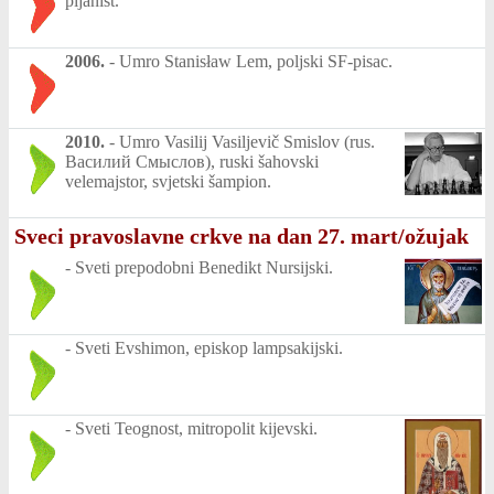
pijanist.
2006.
-
Umro Stanisław Lem, poljski SF-pisac.
2010.
-
Umro Vasilij Vasiljevič Smislov (rus.
Василий Смыслов), ruski šahovski
velemajstor, svjetski šampion.
Sveci pravoslavne crkve na dan 27. mart/ožujak
-
Sveti prepodobni Benedikt Nursijski.
-
Sveti Evshimon, episkop lampsakijski.
-
Sveti Teognost, mitropolit kijevski.