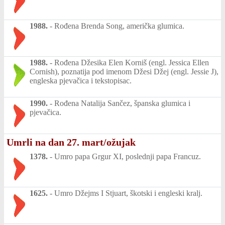
1988.
-
Rođena Brenda Song, američka glumica.
1988.
-
Rođena Džesika Elen Korniš (engl. Jessica Ellen
Cornish), poznatija pod imenom Džesi Džej (engl. Jessie J),
engleska pjevačica i tekstopisac.
1990.
-
Rođena Natalija Sančez, španska glumica i
pjevačica.
Umrli na dan 27. mart/ožujak
1378.
-
Umro papa Grgur XI, poslednji papa Francuz.
1625.
-
Umro Džejms I Stjuart, škotski i engleski kralj.