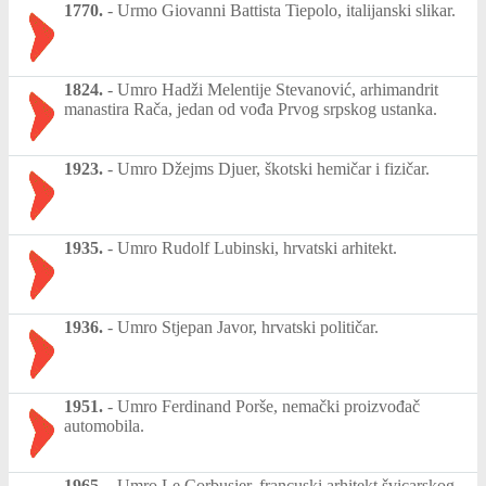
1770.
-
Urmo Giovanni Battista Tiepolo, italijanski slikar.
1824.
-
Umro Hadži Melentije Stevanović, arhimandrit
manastira Rača, jedan od vođa Prvog srpskog ustanka.
1923.
-
Umro Džejms Djuer, škotski hemičar i fizičar.
1935.
-
Umro Rudolf Lubinski, hrvatski arhitekt.
1936.
-
Umro Stjepan Javor, hrvatski političar.
1951.
-
Umro Ferdinand Porše, nemački proizvođač
automobila.
1965.
-
Umro Le Corbusier, francuski arhitekt švicarskog