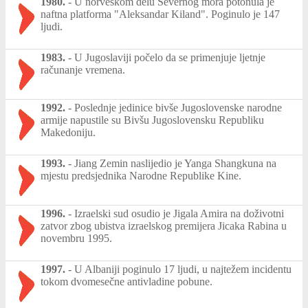
1980.
-
U norveškom delu Severnog mora potonula je
naftna platforma "Aleksandar Kiland". Poginulo je 147
ljudi.
1983.
-
U Jugoslaviji počelo da se primenjuje ljetnje
računanje vremena.
1992.
-
Poslednje jedinice bivše Jugoslovenske narodne
armije napustile su Bivšu Jugoslovensku Republiku
Makedoniju.
1993.
-
Jiang Zemin naslijedio je Yanga Shangkuna na
mjestu predsjednika Narodne Republike Kine.
1996.
-
Izraelski sud osudio je Jigala Amira na doživotni
zatvor zbog ubistva izraelskog premijera Jicaka Rabina u
novembru 1995.
1997.
-
U Albaniji poginulo 17 ljudi, u najtežem incidentu
tokom dvomesečne antivladine pobune.