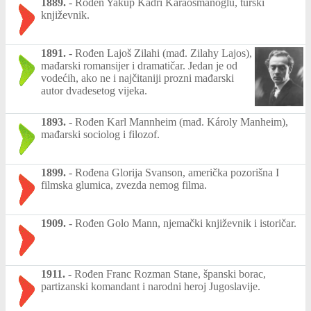
1889.
-
Rođen Yakup Kadri Karaosmanoglu, turski
književnik.
1891.
-
Rođen Lajoš Zilahi (mađ. Zilahy Lajos),
mađarski romansijer i dramatičar. Jedan je od
vodećih, ako ne i najčitaniji prozni mađarski
autor dvadesetog vijeka.
1893.
-
Rođen Karl Mannheim (mađ. Károly Manheim),
mađarski sociolog i filozof.
1899.
-
Rođena Glorija Svanson, američka pozorišna I
filmska glumica, zvezda nemog filma.
1909.
-
Rođen Golo Mann, njemački književnik i istoričar.
1911.
-
Rođen Franc Rozman Stane, španski borac,
partizanski komandant i narodni heroj Jugoslavije.