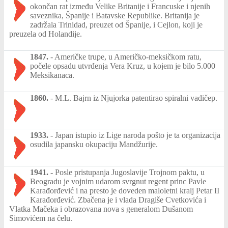
okončan rat između Velike Britanije i Francuske i njenih
saveznika, Španije i Batavske Republike. Britanija je
zadržala Trinidad, preuzet od Španije, i Cejlon, koji je
preuzela od Holandije.
1847.
-
Američke trupe, u Američko-meksičkom ratu,
počele opsadu utvrđenja Vera Kruz, u kojem je bilo 5.000
Meksikanaca.
1860.
-
M.L. Bajrn iz Njujorka patentirao spiralni vadičep.
1933.
-
Japan istupio iz Lige naroda pošto je ta organizacija
osudila japansku okupaciju Mandžurije.
1941.
-
Posle pristupanja Jugoslavije Trojnom paktu, u
Beogradu je vojnim udarom svrgnut regent princ Pavle
Karađorđević i na presto je doveden maloletni kralj Petar II
Karađorđević. Zbačena je i vlada Dragiše Cvetkovića i
Vlatka Mačeka i obrazovana nova s generalom Dušanom
Simovićem na čelu.