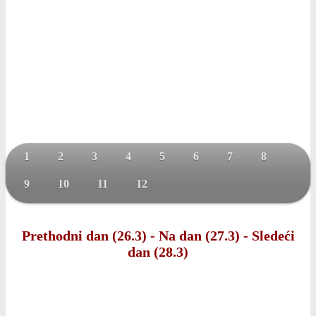
1
2
3
4
5
6
7
8
9
10
11
12
Prethodni dan (26.3)
-
Na dan (27.3)
-
Sledeći
dan (28.3)