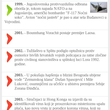
1999.
-
Jugoslovenska protivvazdušna odbrana
oborila je, tokom napada NATO-a na
Jugoslaviju, američki bombarder "F-117 Noćni
soko". Avion "noćni jastreb" je pao u atar sela Buđanovci u
Vojvodini.
2001.
-
Bounnhang Vorachit postaje premijer Laosa.
2002.
-
Tužilaštvo u Splitu podiglo optužnicu protiv
osmorice bivših hrvatskih vojnih policajaca za ratne zločine
protiv civilnog stanoviništva u splitskoj luci Lora 1992.
godine.
2003.
-
U pokušaju hapšenja u blizini Beograda ubijene
vođe "Zemunskog klana" Dušan Spasojević i Mile
Luković, osumnjičeni za učešće u ubistvu premijera Srbije
Zorana Đinđića.
2003.
-
Stručnjaci iz Hong Konga su izjavili da su
identifikovali virus koji je prouzrokovao misterioznu upalu
pluća, kao novu vrstu iz porodice korona virusa, koji su