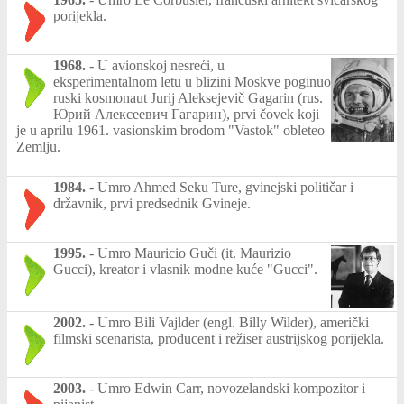
porijekla.
1968.
-
U avionskoj nesreći, u
eksperimentalnom letu u blizini Moskve poginuo
ruski kosmonaut Jurij Aleksejevič Gagarin (rus.
Юрий Алексеевич Гагарин), prvi čovek koji
je u aprilu 1961. vasionskim brodom "Vastok" obleteo
Zemlju.
1984.
-
Umro Ahmed Seku Ture, gvinejski političar i
državnik, prvi predsednik Gvineje.
1995.
-
Umro Mauricio Guči (it. Maurizio
Gucci), kreator i vlasnik modne kuće "Gucci".
2002.
-
Umro Bili Vajlder (engl. Billy Wilder), američki
filmski scenarista, producent i režiser austrijskog porijekla.
2003.
-
Umro Edwin Carr, novozelandski kompozitor i