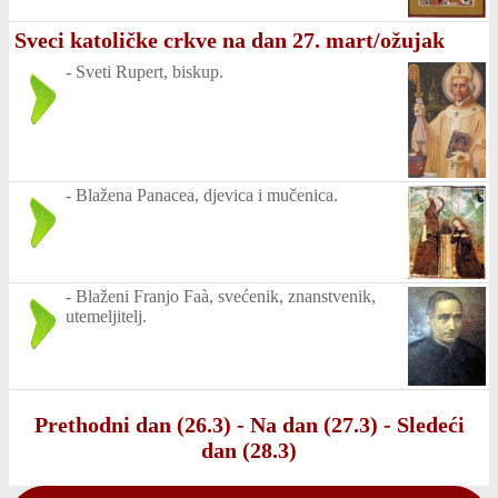
Sveci katoličke crkve na dan 27. mart/ožujak
-
Sveti Rupert, biskup.
-
Blažena Panacea, djevica i mučenica.
-
Blaženi Franjo Faà, svećenik, znanstvenik,
utemeljitelj.
Prethodni dan (26.3)
-
Na dan (27.3)
-
Sledeći
dan (28.3)