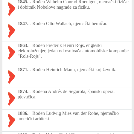
1845.
-
Rođen Wilhelm Conrad Roentgen, njemački fizičar
i dobitnik Nobelove nagrade za fiziku.
1847.
-
Rođen Otto Wallach, njemački hemičar.
1863.
-
Rođen Frederik Henri Rojs, engleski
elektroinženjer, jedan od osnivača automobilske kompanije
"Rols-Rojs".
1871.
-
Rođen Heinrich Mann, njemački književnik.
1874.
-
Rođena Andrés de Segurola, španski opera-
pjevačica.
1886.
-
Rođen Ludwig Mies van der Rohe, njemačko-
američki arhitekt.