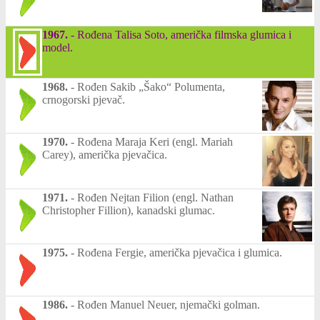
1967.
-
Rođena Talisa Soto, američka filmska glumica i
model.
1968.
-
Rođen Sakib „Šako“ Polumenta,
crnogorski pjevač.
1970.
-
Rođena Maraja Keri (engl. Mariah
Carey), američka pjevačica.
1971.
-
Rođen Nejtan Filion (engl. Nathan
Christopher Fillion), kanadski glumac.
1975.
-
Rođena Fergie, američka pjevačica i glumica.
1986.
-
Rođen Manuel Neuer, njemački golman.