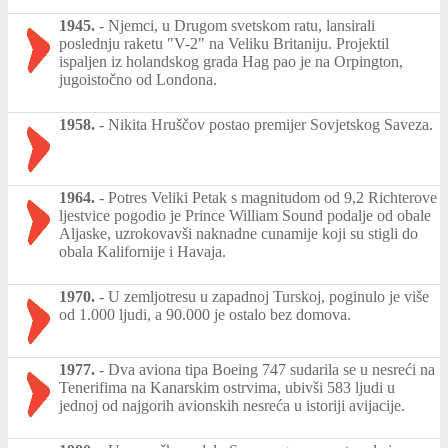
1945.
-
Njemci, u Drugom svetskom ratu, lansirali
poslednju raketu "V-2" na Veliku Britaniju. Projektil
ispaljen iz holandskog grada Hag pao je na Orpington,
jugoistočno od Londona.
1958.
-
Nikita Hruščov postao premijer Sovjetskog Saveza.
1964.
-
Potres Veliki Petak s magnitudom od 9,2 Richterove
ljestvice pogodio je Prince William Sound podalje od obale
Aljaske, uzrokovavši naknadne cunamije koji su stigli do
obala Kalifornije i Havaja.
1970.
-
U zemljotresu u zapadnoj Turskoj, poginulo je više
od 1.000 ljudi, a 90.000 je ostalo bez domova.
1977.
-
Dva aviona tipa Boeing 747 sudarila se u nesreći na
Tenerifima na Kanarskim ostrvima, ubivši 583 ljudi u
jednoj od najgorih avionskih nesreća u istoriji avijacije.