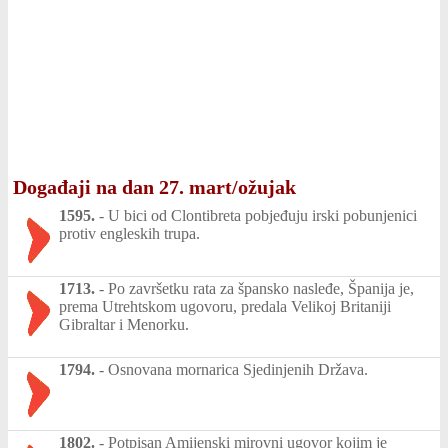
Događaji na dan 27. mart/ožujak
1595.
-
U bici od Clontibreta pobjeđuju irski pobunjenici
protiv engleskih trupa.
1713.
-
Po završetku rata za špansko nasleđe, Španija je,
prema Utrehtskom ugovoru, predala Velikoj Britaniji
Gibraltar i Menorku.
1794.
-
Osnovana mornarica Sjedinjenih Država.
1802.
-
Potpisan Amijenski mirovni ugovor kojim je