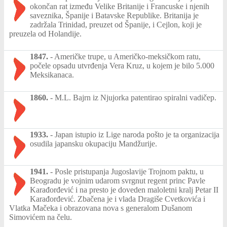
okončan rat između Velike Britanije i Francuske i njenih
saveznika, Španije i Batavske Republike. Britanija je
zadržala Trinidad, preuzet od Španije, i Cejlon, koji je
preuzela od Holandije.
1847.
-
Američke trupe, u Američko-meksičkom ratu,
počele opsadu utvrđenja Vera Kruz, u kojem je bilo 5.000
Meksikanaca.
1860.
-
M.L. Bajrn iz Njujorka patentirao spiralni vadičep.
1933.
-
Japan istupio iz Lige naroda pošto je ta organizacija
osudila japansku okupaciju Mandžurije.
1941.
-
Posle pristupanja Jugoslavije Trojnom paktu, u
Beogradu je vojnim udarom svrgnut regent princ Pavle
Karađorđević i na presto je doveden maloletni kralj Petar II
Karađorđević. Zbačena je i vlada Dragiše Cvetkovića i
Vlatka Mačeka i obrazovana nova s generalom Dušanom
Simovićem na čelu.