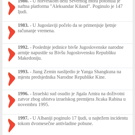
1980.
-
U norveškom delu Severnog mora potonula je
naftna platforma "Aleksandar Kiland". Poginulo je 147
ljudi.
1983.
-
U Jugoslaviji počelo da se primenjuje ljetnje
računanje vremena.
1992.
-
Poslednje jedinice bivše Jugoslovenske narodne
armije napustile su Bivšu Jugoslovensku Republiku
Makedoniju.
1993.
-
Jiang Zemin naslijedio je Yanga Shangkuna na
mjestu predsjednika Narodne Republike Kine.
1996.
-
Izraelski sud osudio je Jigala Amira na doživotni
zatvor zbog ubistva izraelskog premijera Jicaka Rabina u
novembru 1995.
1997.
-
U Albaniji poginulo 17 ljudi, u najtežem incidentu
tokom dvomesečne antivladine pobune.