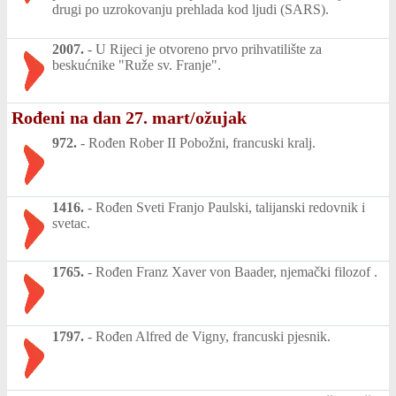
drugi po uzrokovanju prehlada kod ljudi (SARS).
2007.
-
U Rijeci je otvoreno prvo prihvatilište za
beskućnike "Ruže sv. Franje".
Rođeni na dan 27. mart/ožujak
972.
-
Rođen Rober II Pobožni, francuski kralj.
1416.
-
Rođen Sveti Franjo Paulski, talijanski redovnik i
svetac.
1765.
-
Rođen Franz Xaver von Baader, njemački filozof .
1797.
-
Rođen Alfred de Vigny, francuski pjesnik.