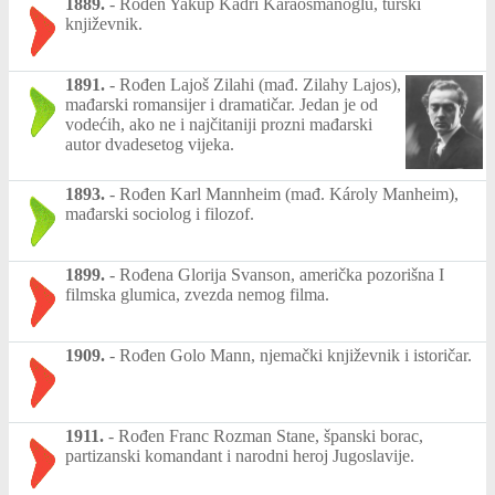
1889.
-
Rođen Yakup Kadri Karaosmanoglu, turski
književnik.
1891.
-
Rođen Lajoš Zilahi (mađ. Zilahy Lajos),
mađarski romansijer i dramatičar. Jedan je od
vodećih, ako ne i najčitaniji prozni mađarski
autor dvadesetog vijeka.
1893.
-
Rođen Karl Mannheim (mađ. Károly Manheim),
mađarski sociolog i filozof.
1899.
-
Rođena Glorija Svanson, američka pozorišna I
filmska glumica, zvezda nemog filma.
1909.
-
Rođen Golo Mann, njemački književnik i istoričar.
1911.
-
Rođen Franc Rozman Stane, španski borac,
partizanski komandant i narodni heroj Jugoslavije.