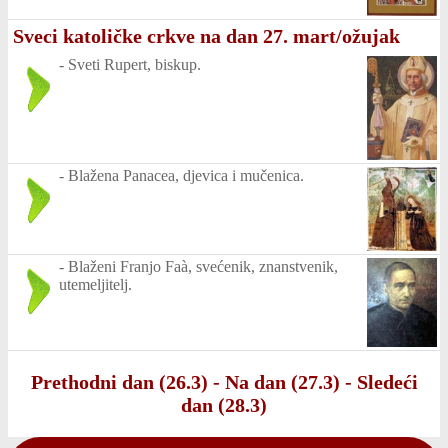
Sveci katoličke crkve na dan 27. mart/ožujak
-
Sveti Rupert, biskup.
-
Blažena Panacea, djevica i mučenica.
-
Blaženi Franjo Faà, svećenik, znanstvenik,
utemeljitelj.
Prethodni dan (26.3)
-
Na dan (27.3)
-
Sledeći
dan (28.3)