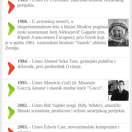
porijekla.
1968.
-
U avionskoj nesreći, u
eksperimentalnom letu u blizini Moskve poginuo
ruski kosmonaut Jurij Aleksejevič Gagarin (rus.
Юрий Алексеевич Гагарин), prvi čovek koji
je u aprilu 1961. vasionskim brodom "Vastok" obleteo
Zemlju.
1984.
-
Umro Ahmed Seku Ture, gvinejski političar i
državnik, prvi predsednik Gvineje.
1995.
-
Umro Mauricio Guči (it. Maurizio
Gucci), kreator i vlasnik modne kuće "Gucci".
2002.
-
Umro Bili Vajlder (engl. Billy Wilder), američki
filmski scenarista, producent i režiser austrijskog porijekla.
2003.
-
Umro Edwin Carr, novozelandski kompozitor i