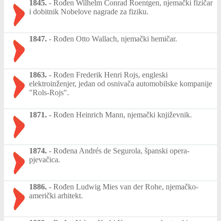
1845.
-
Rođen Wilhelm Conrad Roentgen, njemački fizičar
i dobitnik Nobelove nagrade za fiziku.
1847.
-
Rođen Otto Wallach, njemački hemičar.
1863.
-
Rođen Frederik Henri Rojs, engleski
elektroinženjer, jedan od osnivača automobilske kompanije
"Rols-Rojs".
1871.
-
Rođen Heinrich Mann, njemački književnik.
1874.
-
Rođena Andrés de Segurola, španski opera-
pjevačica.
1886.
-
Rođen Ludwig Mies van der Rohe, njemačko-
američki arhitekt.