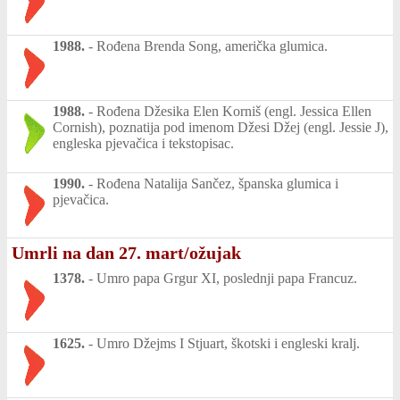
1988.
-
Rođena Brenda Song, američka glumica.
1988.
-
Rođena Džesika Elen Korniš (engl. Jessica Ellen
Cornish), poznatija pod imenom Džesi Džej (engl. Jessie J),
engleska pjevačica i tekstopisac.
1990.
-
Rođena Natalija Sančez, španska glumica i
pjevačica.
Umrli na dan 27. mart/ožujak
1378.
-
Umro papa Grgur XI, poslednji papa Francuz.
1625.
-
Umro Džejms I Stjuart, škotski i engleski kralj.