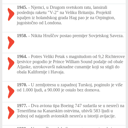
1945.
-
Njemci, u Drugom svetskom ratu, lansirali
poslednju raketu "V-2" na Veliku Britaniju. Projektil
ispaljen iz holandskog grada Hag pao je na Orpington,
jugoistočno od Londona.
1958.
-
Nikita Hruščov postao premijer Sovjetskog Saveza.
1964.
-
Potres Veliki Petak s magnitudom od 9,2 Richterove
ljestvice pogodio je Prince William Sound podalje od obale
Aljaske, uzrokovavši naknadne cunamije koji su stigli do
obala Kalifornije i Havaja.
1970.
-
U zemljotresu u zapadnoj Turskoj, poginulo je više
od 1.000 ljudi, a 90.000 je ostalo bez domova.
1977.
-
Dva aviona tipa Boeing 747 sudarila se u nesreći na
Tenerifima na Kanarskim ostrvima, ubivši 583 ljudi u
jednoj od najgorih avionskih nesreća u istoriji avijacije.