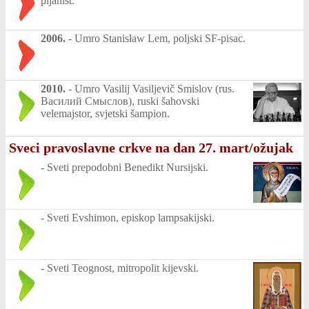
pijanist.
2006.
-
Umro Stanisław Lem, poljski SF-pisac.
2010.
-
Umro Vasilij Vasiljevič Smislov (rus.
Василий Смыслов), ruski šahovski
velemajstor, svjetski šampion.
Sveci pravoslavne crkve na dan 27. mart/ožujak
-
Sveti prepodobni Benedikt Nursijski.
-
Sveti Evshimon, episkop lampsakijski.
-
Sveti Teognost, mitropolit kijevski.