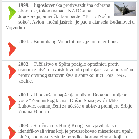
1999.
-
Jugoslovenska protivvazdušna odbrana
oborila je, tokom napada NATO-a na
Jugoslaviju, američki bombarder "F-117 Noćni
soko". Avion "noćni jastreb" je pao u atar sela Buđanovci u
Vojvodini.
2001.
-
Bounnhang Vorachit postaje premijer Laosa.
2002.
-
Tužilaštvo u Splitu podiglo optužnicu protiv
osmorice bivših hrvatskih vojnih policajaca za ratne zločine
protiv civilnog stanoviništva u splitskoj luci Lora 1992.
godine.
2003.
-
U pokušaju hapšenja u blizini Beograda ubijene
vođe "Zemunskog klana" Dušan Spasojević i Mile
Luković, osumnjičeni za učešće u ubistvu premijera Srbije
Zorana Đinđića.
2003.
-
Stručnjaci iz Hong Konga su izjavili da su
identifikovali virus koji je prouzrokovao misterioznu upalu
pluća, kao novu vrstu iz porodice korona virusa, koji su