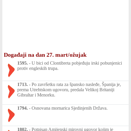
Događaji na dan 27. mart/ožujak
1595.
-
U bici od Clontibreta pobjeđuju irski pobunjenici
protiv engleskih trupa.
1713.
-
Po završetku rata za špansko nasleđe, Španija je,
prema Utrehtskom ugovoru, predala Velikoj Britaniji
Gibraltar i Menorku.
1794.
-
Osnovana mornarica Sjedinjenih Država.
1802.
-
Potpisan Amijenski mirovni ugovor kojim je