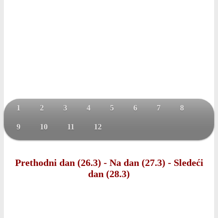
1
2
3
4
5
6
7
8
9
10
11
12
Prethodni dan (26.3)
-
Na dan (27.3)
-
Sledeći
dan (28.3)