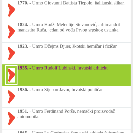
1770.
-
Urmo Giovanni Battista Tiepolo, italijanski slikar.
1824.
-
Umro Hadži Melentije Stevanović, arhimandrit
manastira Rača, jedan od vođa Prvog srpskog ustanka.
1923.
-
Umro Džejms Djuer, škotski hemičar i fizičar.
1935.
-
Umro Rudolf Lubinski, hrvatski arhitekt.
1936.
-
Umro Stjepan Javor, hrvatski političar.
1951.
-
Umro Ferdinand Porše, nemački proizvođač
automobila.
1965.
-
Umro Le Corbusier, francuski arhitekt švicarskog