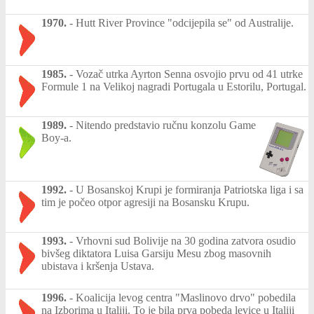
1970.
-
Hutt River Province "odcijepila se" od Australije.
1985.
-
Vozač utrka Ayrton Senna osvojio prvu od 41 utrke
Formule 1 na Velikoj nagradi Portugala u Estorilu, Portugal.
1989.
-
Nitendo predstavio ručnu konzolu Game
Boy-a.
1992.
-
U Bosanskoj Krupi je formiranja Patriotska liga i sa
tim je počeo otpor agresiji na Bosansku Krupu.
1993.
-
Vrhovni sud Bolivije na 30 godina zatvora osudio
bivšeg diktatora Luisa Garsiju Mesu zbog masovnih
ubistava i kršenja Ustava.
1996.
-
Koalicija levog centra "Maslinovo drvo" pobedila
na Izborima u Italiji. To je bila prva pobeda levice u Italiji