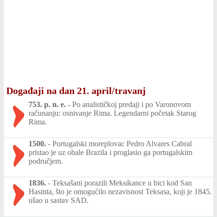
Događaji na dan 21. april/travanj
753. p. n. e.
-
Po analističkoj predaji i po Varonovom
računanju: osnivanje Rima. Legendarni početak Starog
Rima.
1500.
-
Portugalski moreplovac Pedro Alvares Cabral
pristao je uz obale Brazila i proglasio ga portugalskim
područjem.
1836.
-
Teksašani porazili Meksikance u bici kod San
Hasinta, što je omogućilo nezavisnost Teksasa, koji je 1845.
ušao u sastav SAD.