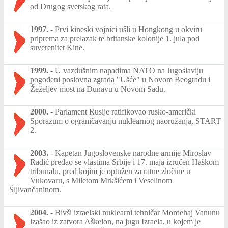
od Drugog svetskog rata.
1997.
-
Prvi kineski vojnici ušli u Hongkong u okviru
priprema za prelazak te britanske kolonije 1. jula pod
suverenitet Kine.
1999.
-
U vazdušnim napadima NATO na Jugoslaviju
pogođeni poslovna zgrada "Ušće" u Novom Beogradu i
Žeželjev most na Dunavu u Novom Sadu.
2000.
-
Parlament Rusije ratifikovao rusko-američki
Sporazum o ograničavanju nuklearnog naoružanja, START
2.
2003.
-
Kapetan Jugoslovenske narodne armije Miroslav
Radić predao se vlastima Srbije i 17. maja izručen Haškom
tribunalu, pred kojim je optužen za ratne zločine u
Vukovaru, s Miletom Mrkšićem i Veselinom
Šljivančaninom.
2004.
-
Bivši izraelski nuklearni tehničar Mordehaj Vanunu
izašao iz zatvora Aškelon, na jugu Izraela, u kojem je