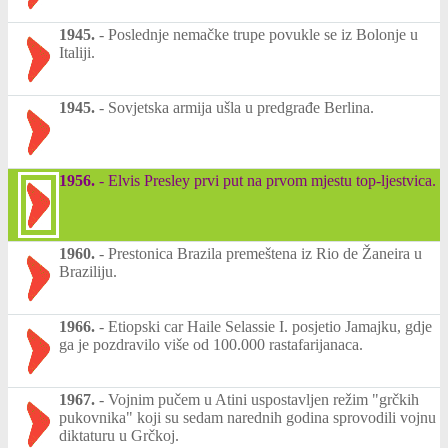
1945.
-
Poslednje nemačke trupe povukle se iz Bolonje u
Italiji.
1945.
-
Sovjetska armija ušla u predgrađe Berlina.
1956.
-
Elvis Presley prvi put na prvom mjestu top-ljestvica.
1960.
-
Prestonica Brazila premeštena iz Rio de Žaneira u
Braziliju.
1966.
-
Etiopski car Haile Selassie I. posjetio Jamajku, gdje
ga je pozdravilo više od 100.000 rastafarijanaca.
1967.
-
Vojnim pučem u Atini uspostavljen režim "grčkih
pukovnika" koji su sedam narednih godina sprovodili vojnu
diktaturu u Grčkoj.