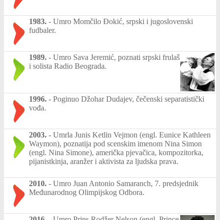
1983.
-
Umro Momčilo Đokić, srpski i jugoslovenski
fudbaler.
1989.
-
Umro Sava Jeremić, poznati srpski frulaš
i solista Radio Beograda.
1996.
-
Poginuo Džohar Dudajev, čečenski separatistički
vođa.
2003.
-
Umrla Junis Ketlin Vejmon (engl. Eunice Kathleen
Waymon), poznatija pod scenskim imenom Nina Simon
(engl. Nina Simone), američka pjevačica, kompozitorka,
pijanistkinja, aranžer i aktivista za ljudska prava.
2010.
-
Umro Juan Antonio Samaranch, 7. predsjednik
Međunarodnog Olimpijskog Odbora.
2016.
-
Umro Prins Rodžer Nelson (engl. Prince