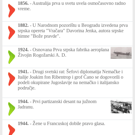
1856.
-
Australija prva u svetu uvela osmočasovno radno
vreme.
1882.
-
U Narodnom pozorištu u Beogradu izvedena prva
srpska opereta "Vračara" Davorina Jenka, autora srpske
himne "Bože pravde".
1924.
-
Osnovana Prva srpska fabrika aeroplana
Živojin Rogožarski A. D.
1941.
-
Drugi svetski rat: Šefovi diplomatija Nemačke i
Italije Joakim fon Ribentrop i grof Ćano se dogovorili o
podeli okupirane Jugoslavije na nemačko i italijansko
područje.
1944.
-
Prvi partizanski desant na južnom
Jadranu.
1944.
-
Žene u Francuskoj dobile pravo glasa.