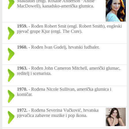
Makdauel (engl. Rosalie Anderson "Andie"
MacDowell), kanadsko-američka glumica.
1959.
-
Rođen Robert Smit (engl. Robert Smith), engleski
pjevač grupe Kjur (engl. The Cure).
1960.
-
Rođen Ivan Gudelj, hrvatski fudbaler.
1963.
-
Rođen John Cameron Mitchell, američki glumac,
reditelj i scenarista.
1970.
-
Rođena Nicole Sullivan, američka glumica i
komičar.
1972.
-
Rođena Severina Vučković, hrvatska
pjevačica zabavne muzike i pop ikona.