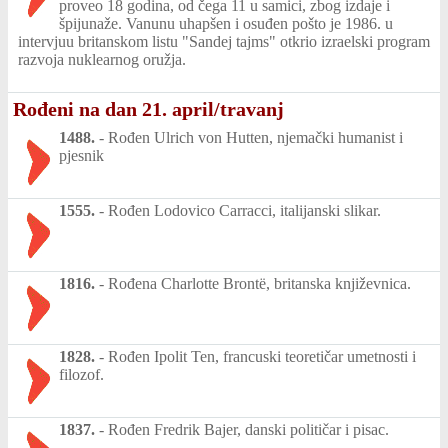
proveo 18 godina, od čega 11 u samici, zbog izdaje i
špijunaže. Vanunu uhapšen i osuđen pošto je 1986. u
intervjuu britanskom listu "Sandej tajms" otkrio izraelski program
razvoja nuklearnog oružja.
Rođeni na dan 21. april/travanj
1488.
-
Rođen Ulrich von Hutten, njemački humanist i
pjesnik
1555.
-
Rođen Lodovico Carracci, italijanski slikar.
1816.
-
Rođena Charlotte Brontë, britanska književnica.
1828.
-
Rođen Ipolit Ten, francuski teoretičar umetnosti i
filozof.
1837.
-
Rođen Fredrik Bajer, danski političar i pisac.