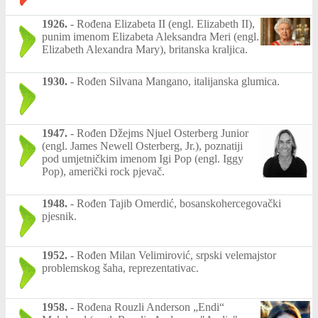
1926.
-
Rođena Elizabeta II (engl. Elizabeth II),
punim imenom Elizabeta Aleksandra Meri (engl.
Elizabeth Alexandra Mary), britanska kraljica.
1930.
-
Rođen Silvana Mangano, italijanska glumica.
1947.
-
Rođen Džejms Njuel Osterberg Junior
(engl. James Newell Osterberg, Jr.), poznatiji
pod umjetničkim imenom Igi Pop (engl. Iggy
Pop), američki rock pjevač.
1948.
-
Rođen Tajib Omerdić, bosanskohercegovački
pjesnik.
1952.
-
Rođen Milan Velimirović, srpski velemajstor
problemskog šaha, reprezentativac.
1958.
-
Rođena Rouzli Anderson „Endi“