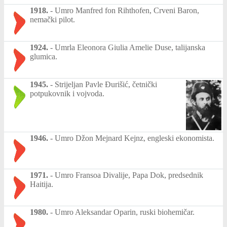
1918.
-
Umro Manfred fon Rihthofen, Crveni Baron,
nemački pilot.
1924.
-
Umrla Eleonora Giulia Amelie Duse, talijanska
glumica.
1945.
-
Strijeljan Pavle Đurišić, četnički
potpukovnik i vojvoda.
1946.
-
Umro Džon Mejnard Kejnz, engleski ekonomista.
1971.
-
Umro Fransoa Divalije, Papa Dok, predsednik
Haitija.
1980.
-
Umro Aleksandar Oparin, ruski biohemičar.