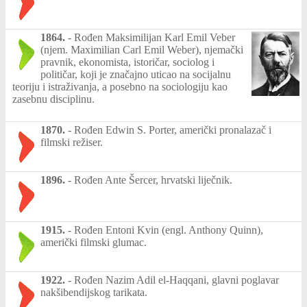
1864.
-
Rođen Maksimilijan Karl Emil Veber
(njem. Maximilian Carl Emil Weber), njemački
pravnik, ekonomista, istoričar, sociolog i
političar, koji je značajno uticao na socijalnu
teoriju i istraživanja, a posebno na sociologiju kao
zasebnu disciplinu.
1870.
-
Rođen Edwin S. Porter, američki pronalazač i
filmski režiser.
1896.
-
Rođen Ante Šercer, hrvatski liječnik.
1915.
-
Rođen Entoni Kvin (engl. Anthony Quinn),
američki filmski glumac.
1922.
-
Rođen Nazim Adil el-Haqqani, glavni poglavar
nakšibendijskog tarikata.