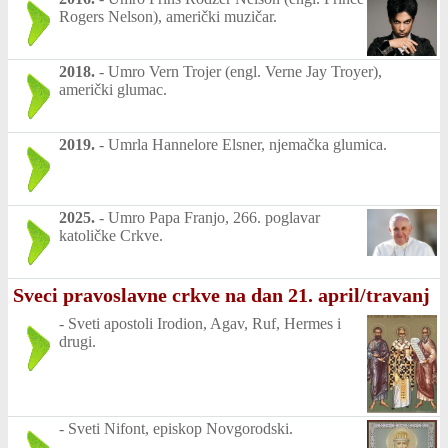
Rogers Nelson), američki muzičar.
2018.
-
Umro Vern Trojer (engl. Verne Jay Troyer),
američki glumac.
2019.
-
Umrla Hannelore Elsner, njemačka glumica.
2025.
-
Umro Papa Franjo, 266. poglavar
katoličke Crkve.
Sveci pravoslavne crkve na dan 21. april/travanj
-
Sveti apostoli Irodion, Agav, Ruf, Hermes i
drugi.
-
Sveti Nifont, episkop Novgorodski.