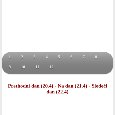
1
2
3
4
5
6
7
8
9
10
11
12
Prethodni dan (20.4)
-
Na dan (21.4)
-
Sledeći
dan (22.4)