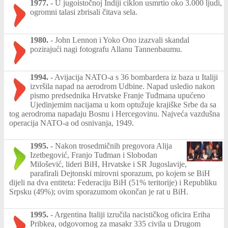
1977.
-
U jugoistočnoj Indiji ciklon usmrtio oko 3.000 ljudi,
ogromni talasi zbrisali čitava sela.
1980.
-
John Lennon i Yoko Ono izazvali skandal
pozirajući nagi fotografu Allanu Tannenbaumu.
1994.
-
Avijacija NATO-a s 36 bombardera iz baza u Italiji
izvršila napad na aerodrom Udbine. Napad usledio nakon
pismo predsednika Hrvatske Franje Tuđmana upućeno
Ujedinjemim nacijama u kom optužuje krajiške Srbe da sa
tog aerodroma napadaju Bosnu i Hercegovinu. Najveća vazdušna
operacija NATO-a od osnivanja, 1949.
1995.
-
Nakon trosedmičnih pregovora Alija
Izetbegović, Franjo Tuđman i Slobodan
Milošević, lideri BiH, Hrvatske i SR Jugoslavije,
parafirali Dejtonski mirovni sporazum, po kojem se BiH
dijeli na dva entiteta: Federaciju BiH (51% teritorije) i Republiku
Srpsku (49%); ovim sporazumom okončan je rat u BiH.
1995.
-
Argentina Italiji izručila nacističkog oficira Eriha
Pribkea, odgovornog za masakr 335 civila u Drugom