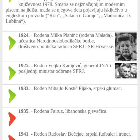
književnost 1978. Smatra se najznačajnijim modernim
piscem na jidišu, mada se njegova dela pojavljuju isključivo u
engleskom prevodu ("Rob", „Satana u Goraju“, „Mađioničar iz
Lublina“).
1924.
-
Rođena Milka Planinc (rođena Malada),
učesnica Narodnooslobodilačke borbe,
društveno-politička radnica SFRJ i SR Hrvatske.
1925.
-
Rođen Veljko Kadijević, general JNA i
posljednji ministar odbrane SFRJ.
1933.
-
Rođen Mihajlo Kostić Pljaka, srpski glumac.
1935.
-
Rođena Fairuz, libanonska pjevačica.
1941.
-
Rođen Radoslav Bečejac, srpski fudbaler i trener.