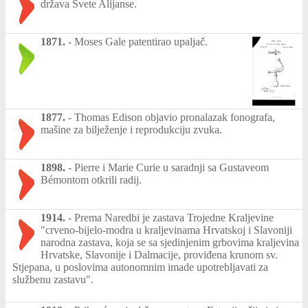
država Svete Alijanse.
1871.
-
Moses Gale patentirao upaljač.
1877.
-
Thomas Edison objavio pronalazak fonografa,
mašine za bilježenje i reprodukciju zvuka.
1898.
-
Pierre i Marie Curie u saradnji sa Gustaveom
Bémontom otkrili radij.
1914.
-
Prema Naredbi je zastava Trojedne Kraljevine
"crveno-bijelo-modra u kraljevinama Hrvatskoj i Slavoniji
narodna zastava, koja se sa sjedinjenim grbovima kraljevina
Hrvatske, Slavonije i Dalmacije, proviđena krunom sv.
Stjepana, u poslovima autonomnim imade upotrebljavati za
službenu zastavu".