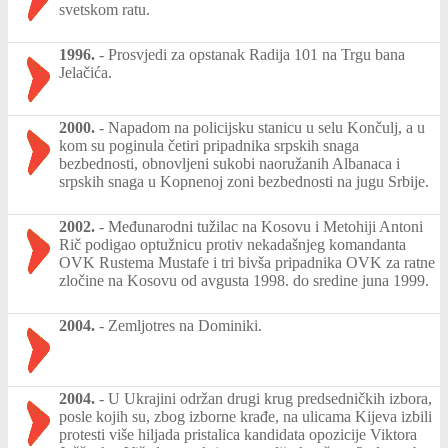
svetskom ratu.
1996.
-
Prosvjedi za opstanak Radija 101 na Trgu bana
Jelačića.
2000.
-
Napadom na policijsku stanicu u selu Končulj, a u
kom su poginula četiri pripadnika srpskih snaga
bezbednosti, obnovljeni sukobi naoružanih Albanaca i
srpskih snaga u Kopnenoj zoni bezbednosti na jugu Srbije.
2002.
-
Međunarodni tužilac na Kosovu i Metohiji Antoni
Rič podigao optužnicu protiv nekadašnjeg komandanta
OVK Rustema Mustafe i tri bivša pripadnika OVK za ratne
zločine na Kosovu od avgusta 1998. do sredine juna 1999.
2004.
-
Zemljotres na Dominiki.
2004.
-
U Ukrajini održan drugi krug predsedničkih izbora,
posle kojih su, zbog izborne krađe, na ulicama Kijeva izbili
protesti više hiljada pristalica kandidata opozicije Viktora