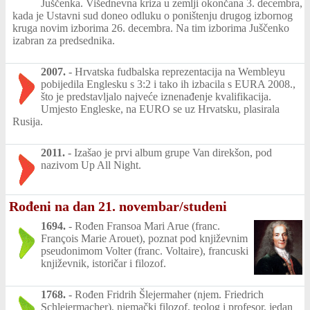
Juščenka. Višednevna kriza u zemlji okončana 3. decembra,
kada je Ustavni sud doneo odluku o poništenju drugog izbornog
kruga novim izborima 26. decembra. Na tim izborima Juščenko
izabran za predsednika.
2007.
-
Hrvatska fudbalska reprezentacija na Wembleyu
pobijedila Englesku s 3:2 i tako ih izbacila s EURA 2008.,
što je predstavljalo najveće iznenađenje kvalifikacija.
Umjesto Engleske, na EURO se uz Hrvatsku, plasirala
Rusija.
2011.
-
Izašao je prvi album grupe Van direkšon, pod
nazivom Up All Night.
Rođeni na dan 21. novembar/studeni
1694.
-
Rođen Fransoa Mari Arue (franc.
François Marie Arouet), poznat pod književnim
pseudonimom Volter (franc. Voltaire), francuski
književnik, istoričar i filozof.
1768.
-
Rođen Fridrih Šlejermaher (njem. Friedrich
Schleiermacher), njemački filozof, teolog i profesor, jedan