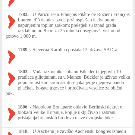
1783.
-
U Parizu Jean-François Pilâtre de Rozier i François
Laurent d'Arlandes izveli prvi uspješan let balonom
napunjenim toplim zrakom; preletjeli su iznad grada
razdaljinu od 8 km za 25 minuta dosegnuvši visinu od
gotovo 1.000 m.
1789.
-
Sjeverna Karolina postala 12. država SAD-a.
1803.
-
Vođa razbojnika Johann Bückler i njegovih 19
pratilaca giljotinirani su u Mainzu: Bückler je uživao veliku
popularnost kod siromašnih seljaka jer je njegova banda
pljačkala bogate trgovce i priređivala veselice za obični
puk.
1806.
-
Napoleon Bonaparte objavio Berlinski dekret o
blokadi Velike Britanije, koji je uključivao i zabranu
pristajanja britanskih brodova u sve evropske luke.
1818.
-
U Aachenu je završio Aachenski kongres između