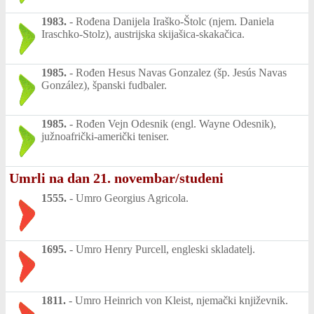
1983.
-
Rođena Danijela Iraško-Štolc (njem. Daniela
Iraschko-Stolz), austrijska skijašica-skakačica.
1985.
-
Rođen Hesus Navas Gonzalez (šp. Jesús Navas
González), španski fudbaler.
1985.
-
Rođen Vejn Odesnik (engl. Wayne Odesnik),
južnoafrički-američki teniser.
Umrli na dan 21. novembar/studeni
1555.
-
Umro Georgius Agricola.
1695.
-
Umro Henry Purcell, engleski skladatelj.
1811.
-
Umro Heinrich von Kleist, njemački književnik.