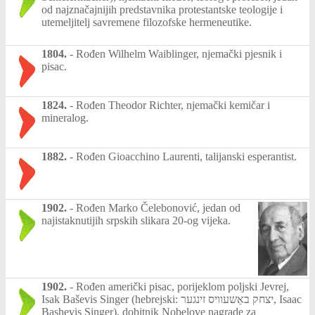
od najznačajnijih predstavnika protestantske teologije i
utemeljitelj savremene filozofske hermeneutike.
1804.
-
Rođen Wilhelm Waiblinger, njemački pjesnik i
pisac.
1824.
-
Rođen Theodor Richter, njemački kemičar i
mineralog.
1882.
-
Rođen Gioacchino Laurenti, talijanski esperantist.
1902.
-
Rođen Marko Čelebonović, jedan od
najistaknutijih srpskih slikara 20-og vijeka.
1902.
-
Rođen američki pisac, porijeklom poljski Jevrej,
Isak Baševis Singer (hebrejski: יצחק באַשעוויס זינגער‎, Isaac
Bashevis Singer), dobitnik Nobelove nagrade za