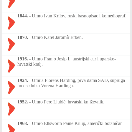
1844.
-
Umro Ivan Krilov, ruski basnopisac i komediograf.
1870.
-
Umro Karel Jaromír Erben.
1916.
-
Umro Franjo Josip I., austrijski car i ugarsko-
hrvatski kralj.
1924.
-
Umrla Florens Harding, prva dama SAD, supruga
predsednika Vorena Hardinga.
1952.
-
Umro Pere Ljubić, hrvatski književnik.
1968.
-
Umro Ellsworth Paine Killip, američki botaničar.