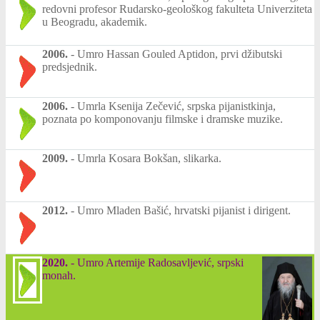
redovni profesor Rudarsko-geološkog fakulteta Univerziteta
u Beogradu, akademik.
2006.
-
Umro Hassan Gouled Aptidon, prvi džibutski
predsjednik.
2006.
-
Umrla Ksenija Zečević, srpska pijanistkinja,
poznata po komponovanju filmske i dramske muzike.
2009.
-
Umrla Kosara Bokšan, slikarka.
2012.
-
Umro Mladen Bašić, hrvatski pijanist i dirigent.
2020.
-
Umro Artemije Radosavljević, srpski
monah.