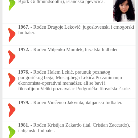
Björk Guðmundsdóttir), islandska pjevačica.
1967.
-
Rođen Dragoje Leković, jugoslovenski i crnogorski
fudbaler.
1972.
-
Rođen Miljenko Mumlek, hrvatski fudbaler.
1976.
-
Rođen Halem Lekić, praunuk poznatog
podgoričkog bega, Mustaj-bega Lekića.Po zanimanju
ekonomista-operativni menadžer, ali se bavi i
filosofijom.Veliki poznavalac Podgoričke filosofske škole.
1979.
-
Rođen Vinčenco Jakvinta, italijanski fudbaler.
1981.
-
Rođen Kristijan Zakardo (ital. Cristian Zaccardo),
italijanski fudbaler.