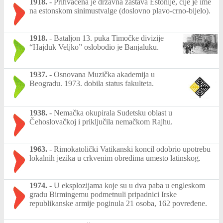
1918.
-
Prihvaćena je državna zastava Estonije, čije je ime
na estonskom sinimustvalge (doslovno plavo-crno-bijelo).
1918.
-
Bataljon 13. puka Timočke divizije
“Hajduk Veljko” oslobodio je Banjaluku.
1937.
-
Osnovana Muzička akademija u
Beogradu. 1973. dobila status fakulteta.
1938.
-
Nemačka okupirala Sudetsku oblast u
Čehoslovačkoj i priključila nemačkom Rajhu.
1963.
-
Rimokatolički Vatikanski koncil odobrio upotrebu
lokalnih jezika u crkvenim obredima umesto latinskog.
1974.
-
U eksplozijama koje su u dva paba u engleskom
gradu Birmingemu podmetnuli pripadnici Irske
republikanske armije poginula 21 osoba, 162 povređene.