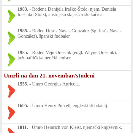
1983.
-
Rođena Danijela Iraško-Štolc (njem. Daniela
Iraschko-Stolz), austrijska skijašica-skakačica.
1985.
-
Rođen Hesus Navas Gonzalez (šp. Jesús Navas
González), španski fudbaler.
1985.
-
Rođen Vejn Odesnik (engl. Wayne Odesnik),
južnoafrički-američki teniser.
Umrli na dan 21. novembar/studeni
1555.
-
Umro Georgius Agricola.
1695.
-
Umro Henry Purcell, engleski skladatelj.
1811.
-
Umro Heinrich von Kleist, njemački književnik.