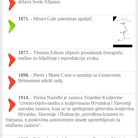
država Svete Alijanse.
1871.
-
Moses Gale patentirao upaljač.
1877.
-
Thomas Edison objavio pronalazak fonografa,
mašine za bilježenje i reprodukciju zvuka.
1898.
-
Pierre i Marie Curie u saradnji sa Gustaveom
Bémontom otkrili radij.
1914.
-
Prema Naredbi je zastava Trojedne Kraljevine
"crveno-bijelo-modra u kraljevinama Hrvatskoj i Slavoniji
narodna zastava, koja se sa sjedinjenim grbovima kraljevina
Hrvatske, Slavonije i Dalmacije, proviđena krunom sv.
Stjepana, u poslovima autonomnim imade upotrebljavati za
službenu zastavu".