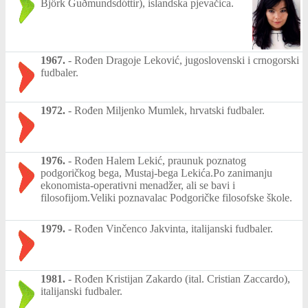
Björk Guðmundsdóttir), islandska pjevačica.
1967.
-
Rođen Dragoje Leković, jugoslovenski i crnogorski
fudbaler.
1972.
-
Rođen Miljenko Mumlek, hrvatski fudbaler.
1976.
-
Rođen Halem Lekić, praunuk poznatog
podgoričkog bega, Mustaj-bega Lekića.Po zanimanju
ekonomista-operativni menadžer, ali se bavi i
filosofijom.Veliki poznavalac Podgoričke filosofske škole.
1979.
-
Rođen Vinčenco Jakvinta, italijanski fudbaler.
1981.
-
Rođen Kristijan Zakardo (ital. Cristian Zaccardo),
italijanski fudbaler.