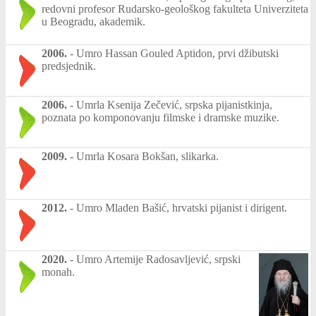
redovni profesor Rudarsko-geološkog fakulteta Univerziteta
u Beogradu, akademik.
2006.
-
Umro Hassan Gouled Aptidon, prvi džibutski
predsjednik.
2006.
-
Umrla Ksenija Zečević, srpska pijanistkinja,
poznata po komponovanju filmske i dramske muzike.
2009.
-
Umrla Kosara Bokšan, slikarka.
2012.
-
Umro Mladen Bašić, hrvatski pijanist i dirigent.
2020.
-
Umro Artemije Radosavljević, srpski
monah.