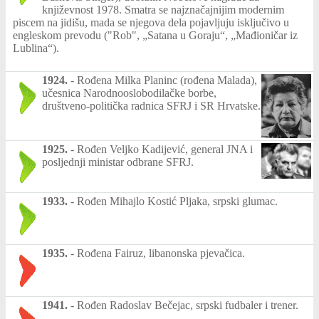
književnost 1978. Smatra se najznačajnijim modernim
piscem na jidišu, mada se njegova dela pojavljuju isključivo u
engleskom prevodu ("Rob", „Satana u Goraju“, „Mađioničar iz
Lublina“).
1924.
-
Rođena Milka Planinc (rođena Malada),
učesnica Narodnooslobodilačke borbe,
društveno-politička radnica SFRJ i SR Hrvatske.
1925.
-
Rođen Veljko Kadijević, general JNA i
posljednji ministar odbrane SFRJ.
1933.
-
Rođen Mihajlo Kostić Pljaka, srpski glumac.
1935.
-
Rođena Fairuz, libanonska pjevačica.
1941.
-
Rođen Radoslav Bečejac, srpski fudbaler i trener.