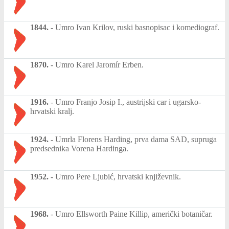
1844.
-
Umro Ivan Krilov, ruski basnopisac i komediograf.
1870.
-
Umro Karel Jaromír Erben.
1916.
-
Umro Franjo Josip I., austrijski car i ugarsko-
hrvatski kralj.
1924.
-
Umrla Florens Harding, prva dama SAD, supruga
predsednika Vorena Hardinga.
1952.
-
Umro Pere Ljubić, hrvatski književnik.
1968.
-
Umro Ellsworth Paine Killip, američki botaničar.