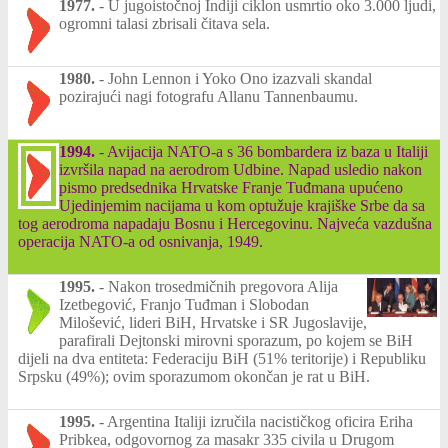
1977.
-
U jugoistočnoj Indiji ciklon usmrtio oko 3.000 ljudi,
ogromni talasi zbrisali čitava sela.
1980.
-
John Lennon i Yoko Ono izazvali skandal
pozirajući nagi fotografu Allanu Tannenbaumu.
1994.
-
Avijacija NATO-a s 36 bombardera iz baza u Italiji
izvršila napad na aerodrom Udbine. Napad usledio nakon
pismo predsednika Hrvatske Franje Tuđmana upućeno
Ujedinjemim nacijama u kom optužuje krajiške Srbe da sa
tog aerodroma napadaju Bosnu i Hercegovinu. Najveća vazdušna
operacija NATO-a od osnivanja, 1949.
1995.
-
Nakon trosedmičnih pregovora Alija
Izetbegović, Franjo Tuđman i Slobodan
Milošević, lideri BiH, Hrvatske i SR Jugoslavije,
parafirali Dejtonski mirovni sporazum, po kojem se BiH
dijeli na dva entiteta: Federaciju BiH (51% teritorije) i Republiku
Srpsku (49%); ovim sporazumom okončan je rat u BiH.
1995.
-
Argentina Italiji izručila nacističkog oficira Eriha
Pribkea, odgovornog za masakr 335 civila u Drugom