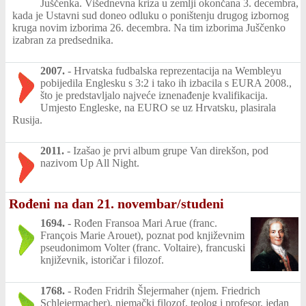
Juščenka. Višednevna kriza u zemlji okončana 3. decembra,
kada je Ustavni sud doneo odluku o poništenju drugog izbornog
kruga novim izborima 26. decembra. Na tim izborima Juščenko
izabran za predsednika.
2007.
-
Hrvatska fudbalska reprezentacija na Wembleyu
pobijedila Englesku s 3:2 i tako ih izbacila s EURA 2008.,
što je predstavljalo najveće iznenađenje kvalifikacija.
Umjesto Engleske, na EURO se uz Hrvatsku, plasirala
Rusija.
2011.
-
Izašao je prvi album grupe Van direkšon, pod
nazivom Up All Night.
Rođeni na dan 21. novembar/studeni
1694.
-
Rođen Fransoa Mari Arue (franc.
François Marie Arouet), poznat pod književnim
pseudonimom Volter (franc. Voltaire), francuski
književnik, istoričar i filozof.
1768.
-
Rođen Fridrih Šlejermaher (njem. Friedrich
Schleiermacher), njemački filozof, teolog i profesor, jedan