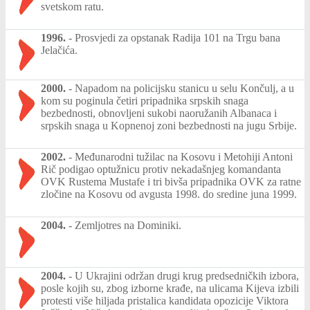
svetskom ratu.
1996.
-
Prosvjedi za opstanak Radija 101 na Trgu bana
Jelačića.
2000.
-
Napadom na policijsku stanicu u selu Končulj, a u
kom su poginula četiri pripadnika srpskih snaga
bezbednosti, obnovljeni sukobi naoružanih Albanaca i
srpskih snaga u Kopnenoj zoni bezbednosti na jugu Srbije.
2002.
-
Međunarodni tužilac na Kosovu i Metohiji Antoni
Rič podigao optužnicu protiv nekadašnjeg komandanta
OVK Rustema Mustafe i tri bivša pripadnika OVK za ratne
zločine na Kosovu od avgusta 1998. do sredine juna 1999.
2004.
-
Zemljotres na Dominiki.
2004.
-
U Ukrajini održan drugi krug predsedničkih izbora,
posle kojih su, zbog izborne krađe, na ulicama Kijeva izbili
protesti više hiljada pristalica kandidata opozicije Viktora