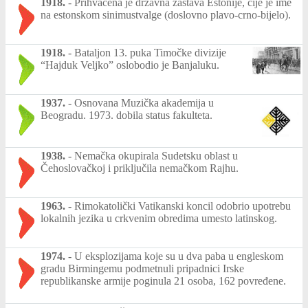
1918.
-
Prihvaćena je državna zastava Estonije, čije je ime
na estonskom sinimustvalge (doslovno plavo-crno-bijelo).
1918.
-
Bataljon 13. puka Timočke divizije
“Hajduk Veljko” oslobodio je Banjaluku.
1937.
-
Osnovana Muzička akademija u
Beogradu. 1973. dobila status fakulteta.
1938.
-
Nemačka okupirala Sudetsku oblast u
Čehoslovačkoj i priključila nemačkom Rajhu.
1963.
-
Rimokatolički Vatikanski koncil odobrio upotrebu
lokalnih jezika u crkvenim obredima umesto latinskog.
1974.
-
U eksplozijama koje su u dva paba u engleskom
gradu Birmingemu podmetnuli pripadnici Irske
republikanske armije poginula 21 osoba, 162 povređene.