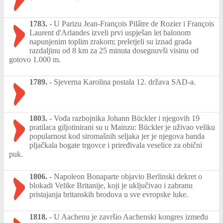
1783.
-
U Parizu Jean-François Pilâtre de Rozier i François
Laurent d'Arlandes izveli prvi uspješan let balonom
napunjenim toplim zrakom; preletjeli su iznad grada
razdaljinu od 8 km za 25 minuta dosegnuvši visinu od
gotovo 1.000 m.
1789.
-
Sjeverna Karolina postala 12. država SAD-a.
1803.
-
Vođa razbojnika Johann Bückler i njegovih 19
pratilaca giljotinirani su u Mainzu: Bückler je uživao veliku
popularnost kod siromašnih seljaka jer je njegova banda
pljačkala bogate trgovce i priređivala veselice za obični
puk.
1806.
-
Napoleon Bonaparte objavio Berlinski dekret o
blokadi Velike Britanije, koji je uključivao i zabranu
pristajanja britanskih brodova u sve evropske luke.
1818.
-
U Aachenu je završio Aachenski kongres između