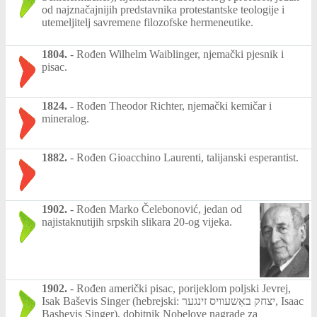
od najznačajnijih predstavnika protestantske teologije i
utemeljitelj savremene filozofske hermeneutike.
1804.
-
Rođen Wilhelm Waiblinger, njemački pjesnik i
pisac.
1824.
-
Rođen Theodor Richter, njemački kemičar i
mineralog.
1882.
-
Rođen Gioacchino Laurenti, talijanski esperantist.
1902.
-
Rođen Marko Čelebonović, jedan od
najistaknutijih srpskih slikara 20-og vijeka.
1902.
-
Rođen američki pisac, porijeklom poljski Jevrej,
Isak Baševis Singer (hebrejski: יצחק באַשעוויס זינגער‎, Isaac
Bashevis Singer), dobitnik Nobelove nagrade za