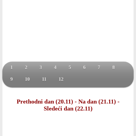
1
2
3
4
5
6
7
8
9
10
11
12
Prethodni dan (20.11)
-
Na dan (21.11)
-
Sledeći dan (22.11)