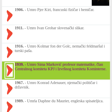
1906.
-
Umro Pjer Kiri, francuski fizičar i hemičar.
1911.
-
Umro Ivan Grohar slovenački slikar.
1916.
-
Umro Kolmar fon der Golc, nemački feldmaršal i
turski paša.
1939.
-
Umro Sima Marković profesor matematike, član
Centralnog komiteta KPJ i Izvršnog komiteta Kominterne.
1967.
-
Umro Konrad Adenauer, njemački političar i
državnik.
1989.
-
Umrla Daphne du Maurier, engleska spisateljica.