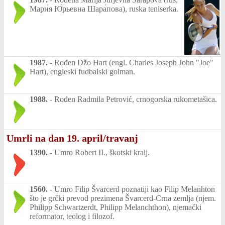
Мари́я Ю́рьевна Шара́пова), ruska teniserka.
1987.
-
Rođen Džo Hart (engl. Charles Joseph John "Joe"
Hart), engleski fudbalski golman.
1988.
-
Rođen Radmila Petrović, crnogorska rukometašica.
Umrli na dan 19. april/travanj
1390.
-
Umro Robert II., škotski kralj.
1560.
-
Umro Filip Švarcerd poznatiji kao Filip Melanhton
što je grčki prevod prezimena Švarcerd-Crna zemlja (njem.
Philipp Schwartzerdt, Philipp Melanchthon), njemački
reformator, teolog i filozof.