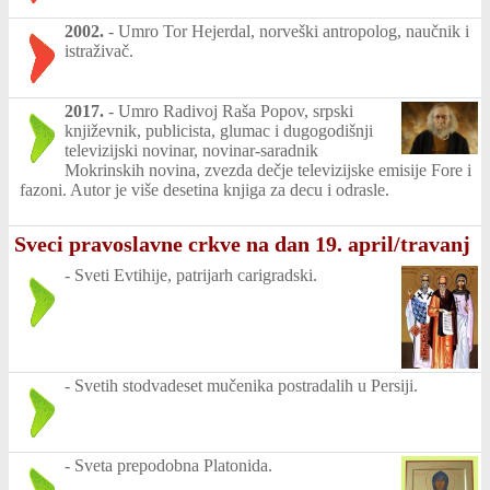
2002.
-
Umro Tor Hejerdal, norveški antropolog, naučnik i
istraživač.
2017.
-
Umro Radivoj Raša Popov, srpski
književnik, publicista, glumac i dugogodišnji
televizijski novinar, novinar-saradnik
Mokrinskih novina, zvezda dečje televizijske emisije Fore i
fazoni. Autor je više desetina knjiga za decu i odrasle.
Sveci pravoslavne crkve na dan 19. april/travanj
-
Sveti Evtihije, patrijarh carigradski.
-
Svetih stodvadeset mučenika postradalih u Persiji.
-
Sveta prepodobna Platonida.