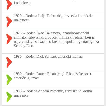
i nobelovac.
1920.
-
Rođena Lelja Dobronić, , hrvatska istoričarka
umjetnosti.
1925.
-
Rođen Iwao Takamoto, japansko-američki
animator, televiziski producent i filmski redatelj koji je
najveću slavu stekao kao kreator popularnog crtanog lika
Scooby-Doo.
1930.
-
Rođen Dick Sargent, američki glumac.
1930.
-
Rođen Rouds Rison (engl. Rhodes Reason),
američki glumac.
1933.
-
Rođena Anđela Potočnik, hrvatska folklorna
umjetnica.