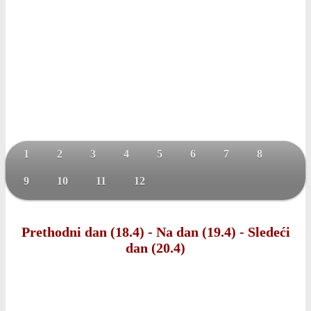
1
2
3
4
5
6
7
8
9
10
11
12
Prethodni dan (18.4)
-
Na dan (19.4)
-
Sledeći
dan (20.4)