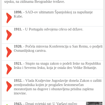
srpsku, na zidinama Beogradske tvrđave.
1898.
-
SAD-ov ultimatum Španjolskoj za napuštanje
Kube.
1911.
-
U Portugalu odvojena crkva od države.
1920.
-
Počela mirovna Konferencija u San Remu, o podjeli
Osmanlijskog carstva.
1921.
-
Stupio na snagu zakon o podeli Irske na Republiku
Irsku i Severnu Irsku, koja je ostala deo Velike Britanije.
1932.
-
Vlada Kraljevine Jugoslavije donela Zakon o zaštiti
zemljoradnika kojim je proglašen šestomesečan
moratorijum na dugove i obustavljena prisilna zaplena
imovine.
1943.
-
Drugi svjetski rat: U Varšavi počeo