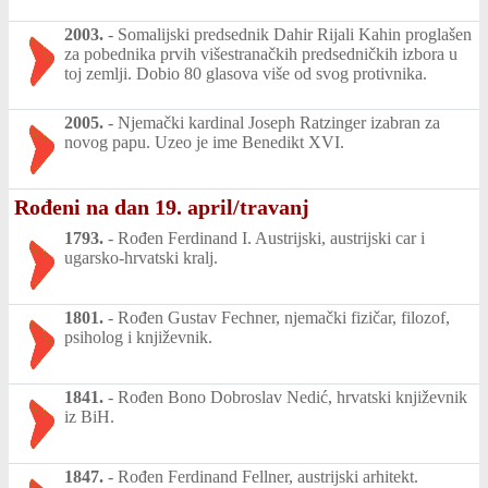
2003.
-
Somalijski predsednik Dahir Rijali Kahin proglašen
za pobednika prvih višestranačkih predsedničkih izbora u
toj zemlji. Dobio 80 glasova više od svog protivnika.
2005.
-
Njemački kardinal Joseph Ratzinger izabran za
novog papu. Uzeo je ime Benedikt XVI.
Rođeni na dan 19. april/travanj
1793.
-
Rođen Ferdinand I. Austrijski, austrijski car i
ugarsko-hrvatski kralj.
1801.
-
Rođen Gustav Fechner, njemački fizičar, filozof,
psiholog i književnik.
1841.
-
Rođen Bono Dobroslav Nedić, hrvatski književnik
iz BiH.
1847.
-
Rođen Ferdinand Fellner, austrijski arhitekt.