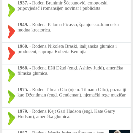
1937.
-
Rođen Branimir Šćepanović, crnogorski
pripovjedač i romansijer, novinar i publicista.
1949.
-
Rođena Paloma Picasso, španjolsko-francuska
modna kreatorica.
1960.
-
Rođena Nikoleta Braski, italijanska glumica i
producent, supruga Roberta Beninjia.
1968.
-
Rođena Ešli Džad (engl. Ashley Judd), američka
filmska glumica.
1975.
-
Rođen Tilman Oto (njem. Tilmann Otto), poznatiji
kao Džentlman (engl. Gentleman), njemački rege muzičar.
1979.
-
Rođena Kejt Gari Hadson (engl. Kate Garry
Hudson), američka glumica.
1987.
-
Rođena Marija Jurjevna Šarapova (rus.