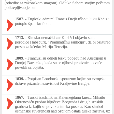
(odredbe sa zakonskom snagom). Odluke Sabora svojim pečatom
potkrepljivao je ban.
1587.
-
Engleski admiral Fransis Drejk ušao u luku Kadiz i
potopio špansku flotu.
1713.
-
Rimsko-nemački car Karl VI objavio statut
porodice Habsburg, "Pragmatičnu sankciju", da bi osigurao
presto za kćerku Mariju Tereziju.
1809.
-
Francuzi su odneli tešku pobedu nad Austrijom u
Donjoj Bavarskoj kada su se njihovi protivnici to veče
povukli sa bojišta.
1839.
-
Potpisan Londonski sporazum kojim su evropske
države priznale nezavisnost Kraljevine Belgije.
1867.
-
Turski izaslanik na Kalemegdanu knezu Mihailu
Obrenoviću predao ključeve Beograda i drugih srpskih
gradova iz kojih se povukla turska posada. Kao simbol
osmanske suverenosti nad Srbijom ostala turska zastava, uz