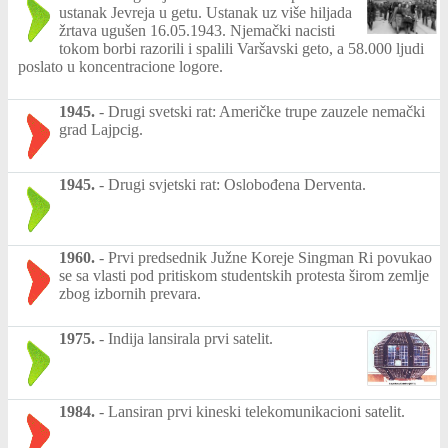
ustanak Jevreja u getu. Ustanak uz više hiljada
žrtava ugušen 16.05.1943. Njemački nacisti
tokom borbi razorili i spalili Varšavski geto, a 58.000 ljudi
poslato u koncentracione logore.
1945.
-
Drugi svetski rat: Američke trupe zauzele nemački
grad Lajpcig.
1945.
-
Drugi svjetski rat: Oslobođena Derventa.
1960.
-
Prvi predsednik Južne Koreje Singman Ri povukao
se sa vlasti pod pritiskom studentskih protesta širom zemlje
zbog izbornih prevara.
1975.
-
Indija lansirala prvi satelit.
1984.
-
Lansiran prvi kineski telekomunikacioni satelit.