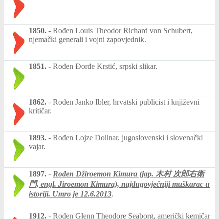
1850.
-
Rođen Louis Theodor Richard von Schubert,
njemački generali i vojni zapovjednik.
1851.
-
Rođen Đorđe Krstić, srpski slikar.
1862.
-
Rođen Janko Ibler, hrvatski publicist i književni
kritičar.
1893.
-
Rođen Lojze Dolinar, jugoslovenski i slovenački
vajar.
1897.
-
Rođen Džiroemon Kimura (jap. 木村 次郎右衛
門, engl. Jiroemon Kimura), najdugovječniji muškarac u
istoriji. Umro je
12.6.2013
.
1912.
-
Rođen Glenn Theodore Seaborg, američki kemičar