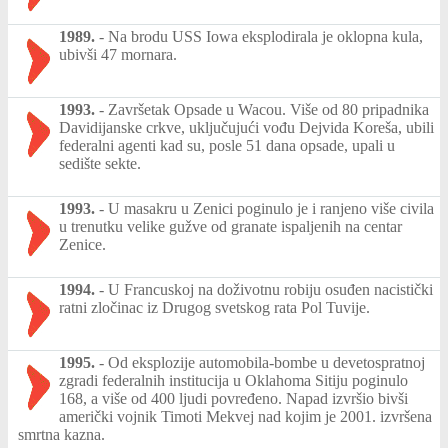
1989.
-
Na brodu USS Iowa eksplodirala je oklopna kula,
ubivši 47 mornara.
1993.
-
Završetak Opsade u Wacou. Više od 80 pripadnika
Davidijanske crkve, uključujući vođu Dejvida Koreša, ubili
federalni agenti kad su, posle 51 dana opsade, upali u
sedište sekte.
1993.
-
U masakru u Zenici poginulo je i ranjeno više civila
u trenutku velike gužve od granate ispaljenih na centar
Zenice.
1994.
-
U Francuskoj na doživotnu robiju osuđen nacistički
ratni zločinac iz Drugog svetskog rata Pol Tuvije.
1995.
-
Od eksplozije automobila-bombe u devetospratnoj
zgradi federalnih institucija u Oklahoma Sitiju poginulo
168, a više od 400 ljudi povređeno. Napad izvršio bivši
američki vojnik Timoti Mekvej nad kojim je 2001. izvršena
smrtna kazna.