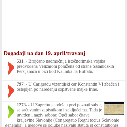
Događaji na dan 19. april/travanj
531.
-
Brojčano nadmoćnija istočnorimska vojska
predvođena Velizarom poražena od strane Sasanidskih
Persijanaca u bici kod Kalinika na Eufratu.
797.
-
U Carigradu vizantijski car Konstantin VI zbačen i
oslepljen po naređenju sopstvene majke Irine.
1273.
-
U Zagrebu je održan prvi poznati sabor,
sa sačuvanim zapisnikom i zaključcima. Tada je
utvrđen i naziv sabora: Opći sabor čitave
kraljevine Slavonije (Congregatio Regni tocius Sclavonie
generalis), a njegove se odluke nazivaju statuta et constitutiones