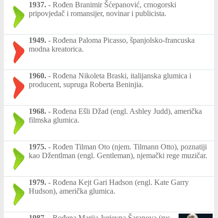
1937.
-
Rođen Branimir Šćepanović, crnogorski
pripovjedač i romansijer, novinar i publicista.
1949.
-
Rođena Paloma Picasso, španjolsko-francuska
modna kreatorica.
1960.
-
Rođena Nikoleta Braski, italijanska glumica i
producent, supruga Roberta Beninjia.
1968.
-
Rođena Ešli Džad (engl. Ashley Judd), američka
filmska glumica.
1975.
-
Rođen Tilman Oto (njem. Tilmann Otto), poznatiji
kao Džentlman (engl. Gentleman), njemački rege muzičar.
1979.
-
Rođena Kejt Gari Hadson (engl. Kate Garry
Hudson), američka glumica.
1987.
-
Rođena Marija Jurjevna Šarapova (rus.