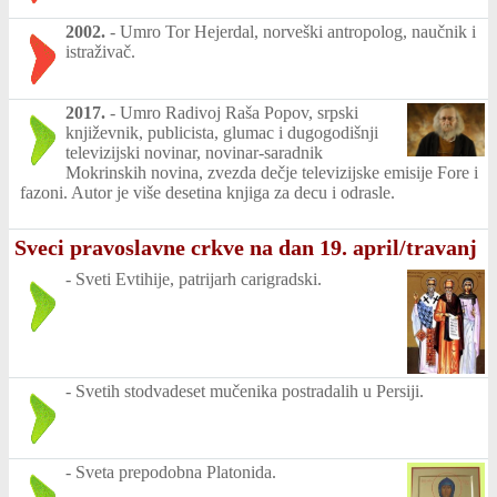
2002.
-
Umro Tor Hejerdal, norveški antropolog, naučnik i
istraživač.
2017.
-
Umro Radivoj Raša Popov, srpski
književnik, publicista, glumac i dugogodišnji
televizijski novinar, novinar-saradnik
Mokrinskih novina, zvezda dečje televizijske emisije Fore i
fazoni. Autor je više desetina knjiga za decu i odrasle.
Sveci pravoslavne crkve na dan 19. april/travanj
-
Sveti Evtihije, patrijarh carigradski.
-
Svetih stodvadeset mučenika postradalih u Persiji.
-
Sveta prepodobna Platonida.