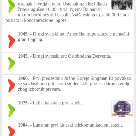
ustanak Jevreja u getu. Ustanak uz više hiljada
žrtava ugušen 16.05.1943. Njemački nacisti
tokom borbi razorili i spalili Varšavski geto, a 58.000 ljudi
poslato u koncentracione logore.
1945.
-
Drugi svetski rat: Američke trupe zauzele nemački
grad Lajpcig.
1945.
-
Drugi svjetski rat: Oslobođena Derventa.
1960.
-
Prvi predsednik Južne Koreje Singman Ri povukao
se sa vlasti pod pritiskom studentskih protesta širom zemlje
zbog izbornih prevara.
1975.
-
Indija lansirala prvi satelit.
1984.
-
Lansiran prvi kineski telekomunikacioni satelit.