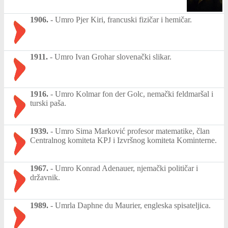
1906.
-
Umro Pjer Kiri, francuski fizičar i hemičar.
1911.
-
Umro Ivan Grohar slovenački slikar.
1916.
-
Umro Kolmar fon der Golc, nemački feldmaršal i
turski paša.
1939.
-
Umro Sima Marković profesor matematike, član
Centralnog komiteta KPJ i Izvršnog komiteta Kominterne.
1967.
-
Umro Konrad Adenauer, njemački političar i
državnik.
1989.
-
Umrla Daphne du Maurier, engleska spisateljica.