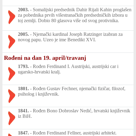
2003.
-
Somalijski predsednik Dahir Rijali Kahin proglašen
za pobednika prvih višestranačkih predsedničkih izbora u
toj zemlji. Dobio 80 glasova više od svog protivnika.
2005.
-
Njemački kardinal Joseph Ratzinger izabran za
novog papu. Uzeo je ime Benedikt XVI.
Rođeni na dan 19. april/travanj
1793.
-
Rođen Ferdinand I. Austrijski, austrijski car i
ugarsko-hrvatski kralj.
1801.
-
Rođen Gustav Fechner, njemački fizičar, filozof,
psiholog i književnik.
1841.
-
Rođen Bono Dobroslav Nedić, hrvatski književnik
iz BiH.
1847.
-
Rođen Ferdinand Fellner, austrijski arhitekt.