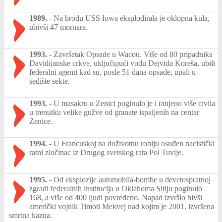
1989.
-
Na brodu USS Iowa eksplodirala je oklopna kula,
ubivši 47 mornara.
1993.
-
Završetak Opsade u Wacou. Više od 80 pripadnika
Davidijanske crkve, uključujući vođu Dejvida Koreša, ubili
federalni agenti kad su, posle 51 dana opsade, upali u
sedište sekte.
1993.
-
U masakru u Zenici poginulo je i ranjeno više civila
u trenutku velike gužve od granate ispaljenih na centar
Zenice.
1994.
-
U Francuskoj na doživotnu robiju osuđen nacistički
ratni zločinac iz Drugog svetskog rata Pol Tuvije.
1995.
-
Od eksplozije automobila-bombe u devetospratnoj
zgradi federalnih institucija u Oklahoma Sitiju poginulo
168, a više od 400 ljudi povređeno. Napad izvršio bivši
američki vojnik Timoti Mekvej nad kojim je 2001. izvršena
smrtna kazna.