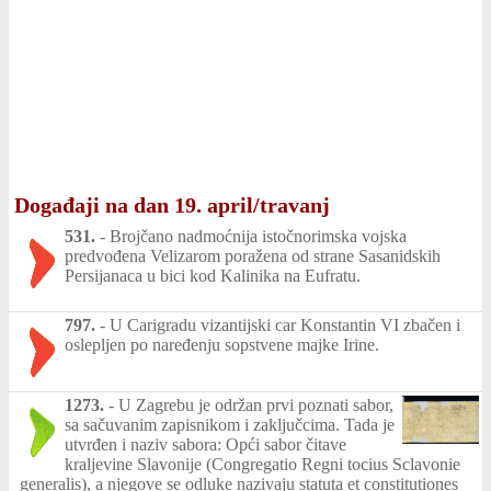
Događaji na dan 19. april/travanj
531.
-
Brojčano nadmoćnija istočnorimska vojska
predvođena Velizarom poražena od strane Sasanidskih
Persijanaca u bici kod Kalinika na Eufratu.
797.
-
U Carigradu vizantijski car Konstantin VI zbačen i
oslepljen po naređenju sopstvene majke Irine.
1273.
-
U Zagrebu je održan prvi poznati sabor,
sa sačuvanim zapisnikom i zaključcima. Tada je
utvrđen i naziv sabora: Opći sabor čitave
kraljevine Slavonije (Congregatio Regni tocius Sclavonie
generalis), a njegove se odluke nazivaju statuta et constitutiones