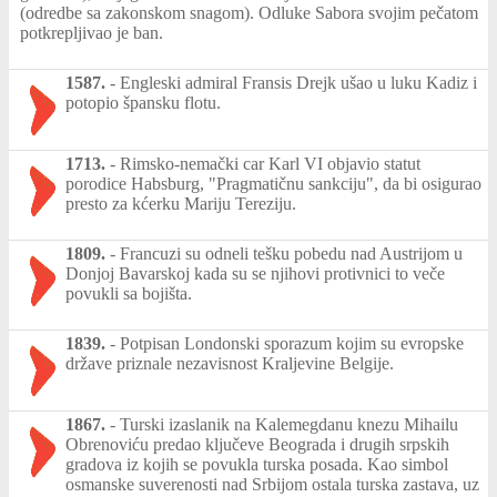
(odredbe sa zakonskom snagom). Odluke Sabora svojim pečatom
potkrepljivao je ban.
1587.
-
Engleski admiral Fransis Drejk ušao u luku Kadiz i
potopio špansku flotu.
1713.
-
Rimsko-nemački car Karl VI objavio statut
porodice Habsburg, "Pragmatičnu sankciju", da bi osigurao
presto za kćerku Mariju Tereziju.
1809.
-
Francuzi su odneli tešku pobedu nad Austrijom u
Donjoj Bavarskoj kada su se njihovi protivnici to veče
povukli sa bojišta.
1839.
-
Potpisan Londonski sporazum kojim su evropske
države priznale nezavisnost Kraljevine Belgije.
1867.
-
Turski izaslanik na Kalemegdanu knezu Mihailu
Obrenoviću predao ključeve Beograda i drugih srpskih
gradova iz kojih se povukla turska posada. Kao simbol
osmanske suverenosti nad Srbijom ostala turska zastava, uz