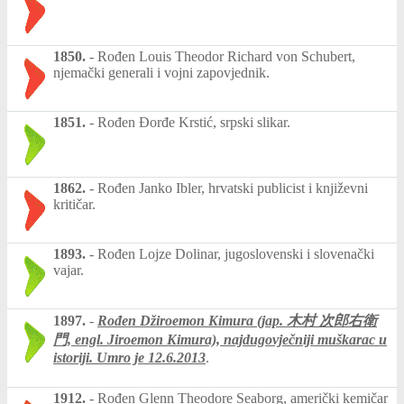
1850.
-
Rođen Louis Theodor Richard von Schubert,
njemački generali i vojni zapovjednik.
1851.
-
Rođen Đorđe Krstić, srpski slikar.
1862.
-
Rođen Janko Ibler, hrvatski publicist i književni
kritičar.
1893.
-
Rođen Lojze Dolinar, jugoslovenski i slovenački
vajar.
1897.
-
Rođen Džiroemon Kimura (jap. 木村 次郎右衛
門, engl. Jiroemon Kimura), najdugovječniji muškarac u
istoriji. Umro je
12.6.2013
.
1912.
-
Rođen Glenn Theodore Seaborg, američki kemičar