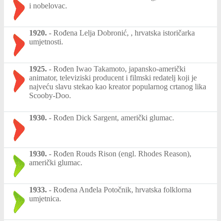
i nobelovac.
1920.
-
Rođena Lelja Dobronić, , hrvatska istoričarka
umjetnosti.
1925.
-
Rođen Iwao Takamoto, japansko-američki
animator, televiziski producent i filmski redatelj koji je
najveću slavu stekao kao kreator popularnog crtanog lika
Scooby-Doo.
1930.
-
Rođen Dick Sargent, američki glumac.
1930.
-
Rođen Rouds Rison (engl. Rhodes Reason),
američki glumac.
1933.
-
Rođena Anđela Potočnik, hrvatska folklorna
umjetnica.