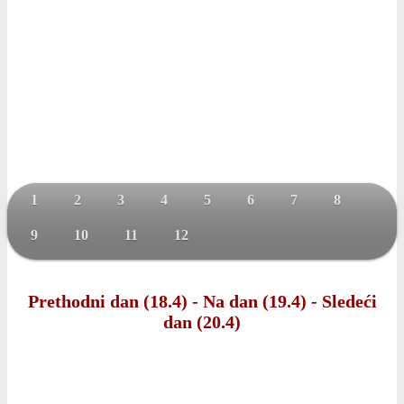
1
2
3
4
5
6
7
8
9
10
11
12
Prethodni dan (18.4)
-
Na dan (19.4)
-
Sledeći
dan (20.4)