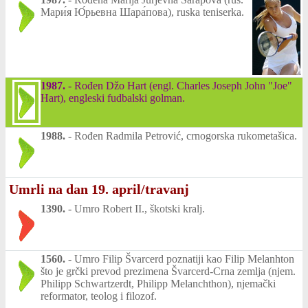
Мари́я Ю́рьевна Шара́пова), ruska teniserka.
1987.
-
Rođen Džo Hart (engl. Charles Joseph John "Joe"
Hart), engleski fudbalski golman.
1988.
-
Rođen Radmila Petrović, crnogorska rukometašica.
Umrli na dan 19. april/travanj
1390.
-
Umro Robert II., škotski kralj.
1560.
-
Umro Filip Švarcerd poznatiji kao Filip Melanhton
što je grčki prevod prezimena Švarcerd-Crna zemlja (njem.
Philipp Schwartzerdt, Philipp Melanchthon), njemački
reformator, teolog i filozof.