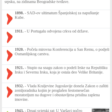
srpsku, na zidinama Beogradske tvrđave.
1898.
-
SAD-ov ultimatum Španjolskoj za napuštanje
Kube.
1911.
-
U Portugalu odvojena crkva od države.
1920.
-
Počela mirovna Konferencija u San Remu, o podjeli
Osmanlijskog carstva.
1921.
-
Stupio na snagu zakon o podeli Irske na Republiku
Irsku i Severnu Irsku, koja je ostala deo Velike Britanije.
1932.
-
Vlada Kraljevine Jugoslavije donela Zakon o zaštiti
zemljoradnika kojim je proglašen šestomesečan
moratorijum na dugove i obustavljena prisilna zaplena
imovine.
1943.
-
Drugi svjetski rat: U Varšavi počeo