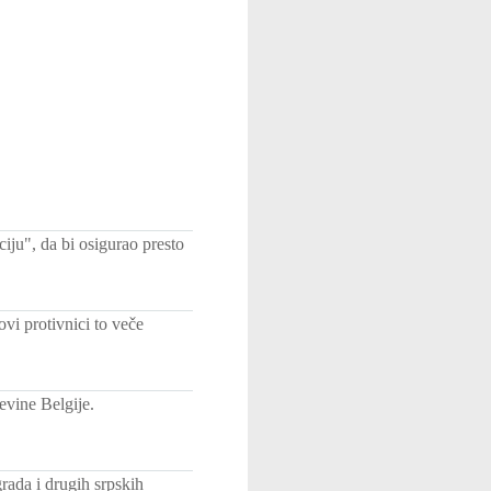
ju", da bi osigurao presto
vi protivnici to veče
evine Belgije.
ada i drugih srpskih