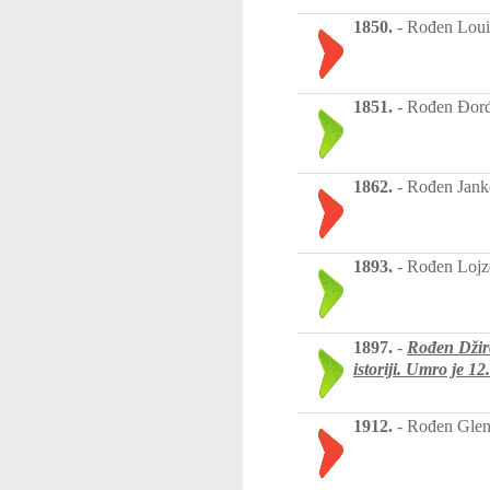
1850.
-
Rođen Louis
1851.
-
Rođen Đorđe 
1862.
-
Rođen Janko 
1893.
-
Rođen Lojze
1897.
-
Rođen Dži
istoriji. Umro je
12
1912.
-
Rođen Glenn