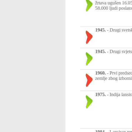
žrtava ugušen 16.05.
58.000 ljudi poslat
1945.
-
Drugi svets
1945.
-
Drugi svjet
1960.
-
Prvi predse
zemlje zbog izborni
1975.
-
Indija lansir
1984.
-
Lansiran prv