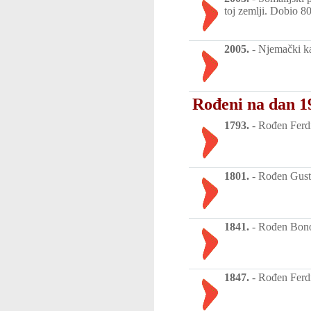
toj zemlji. Dobio 8
2005.
-
Njemački ka
Rođeni na dan 19
1793.
-
Rođen Ferdin
1801.
-
Rođen Gustav
1841.
-
Rođen Bono 
1847.
-
Rođen Ferdin