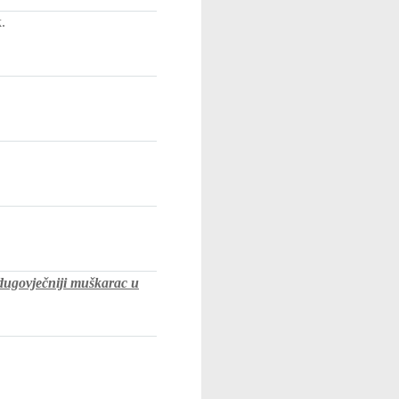
.
govječniji muškarac u