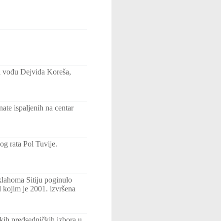
i vođu Dejvida Koreša,
ate ispaljenih na centar
og rata Pol Tuvije.
klahoma Sitiju poginulo
 kojim je 2001. izvršena
kih predsedničkih izbora u