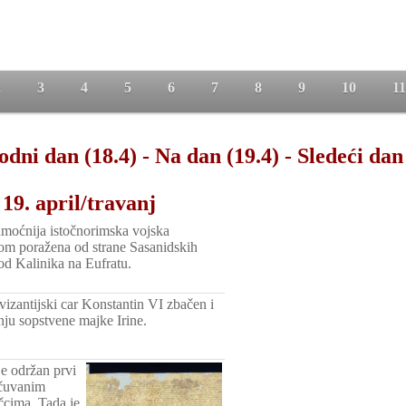
2
3
4
5
6
7
8
9
10
11
odni dan (18.4)
-
Na dan (19.4)
-
Sledeći dan
19. april/travanj
moćnija istočnorimska vojska
om poražena od strane Sasanidskih
kod Kalinika na Eufratu.
izantijski car Konstantin VI zbačen i
nju sopstvene majke Irine.
e održan prvi
ačuvanim
čcima. Tada je