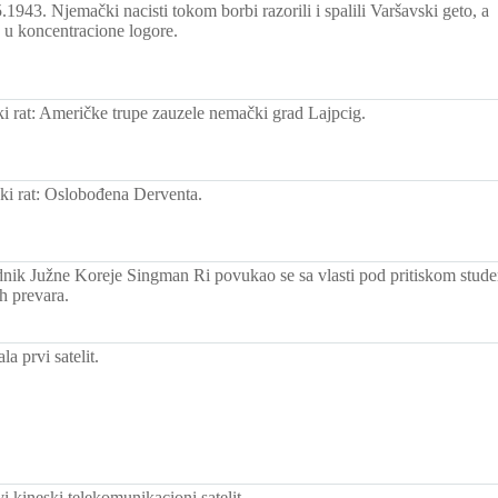
1943. Njemački nacisti tokom borbi razorili i spalili Varšavski geto, a
o u koncentracione logore.
ki rat: Američke trupe zauzele nemački grad Lajpcig.
ski rat: Oslobođena Derventa.
dnik Južne Koreje Singman Ri povukao se sa vlasti pod pritiskom studen
h prevara.
ala prvi satelit.
i kineski telekomunikacioni satelit.