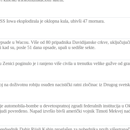
S Iowa eksplodirala je oklopna kula, ubivši 47 mornara.
psade u Wacou. Više od 80 pripadnika Davidijanske crkve, uključujuć
ti kad su, posle 51 dana opsade, upali u sedište sekte.
Zenici poginulo je i ranjeno više civila u trenutku velike gužve od gran
j na doživotnu robiju osuđen nacistički ratni zločinac iz Drugog svetsk
je automobila-bombe u devetospratnoj zgradi federalnih institucija u O
ljudi povređeno. Napad izvršio bivši američki vojnik Timoti Mekvej nad
predsednik Dahir Rijali Kahin proglašen za pobednika prvih višestranač