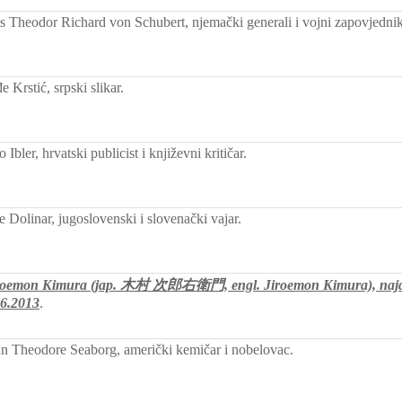
 Theodor Richard von Schubert, njemački generali i vojni zapovjednik
Krstić, srpski slikar.
Ibler, hrvatski publicist i književni kritičar.
 Dolinar, jugoslovenski i slovenački vajar.
roemon Kimura (jap. 木村 次郎右衛門, engl. Jiroemon Kimura), najdu
.6.2013
.
 Theodore Seaborg, američki kemičar i nobelovac.