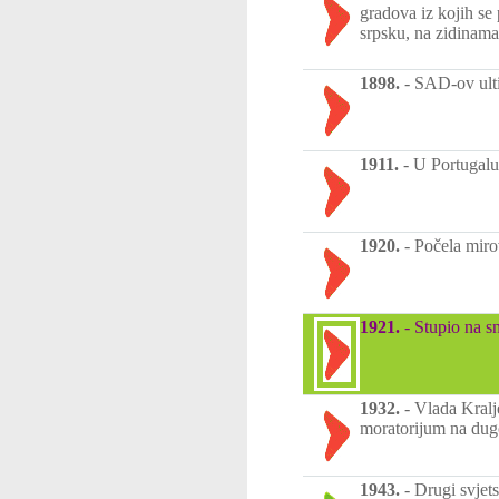
gradova iz kojih se
srpsku, na zidinam
1898.
-
SAD-ov ulti
1911.
-
U Portugalu
1920.
-
Počela miro
1921.
-
Stupio na sn
1932.
-
Vlada Kralj
moratorijum na dugo
1943.
-
Drugi svjets