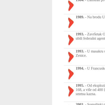
1989.
-
Na brodu US
1993.
-
Završetak O
ubili federalni agen
1993.
-
U masakru u 
Zenice.
1994.
-
U Francusko
1995.
-
Od eksplozi
168, a više od 400 
smrtna kazna.
2003.
-
Somalijski 