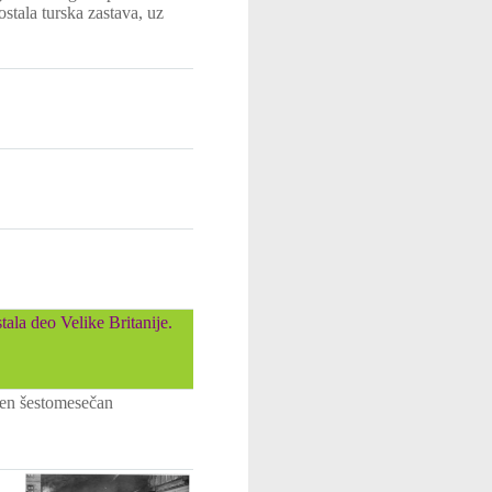
stala turska zastava, uz
tala deo Velike Britanije.
šen šestomesečan