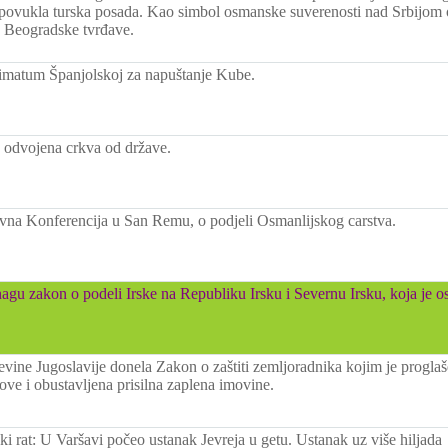
 povukla turska posada. Kao simbol osmanske suverenosti nad Srbijom o
a Beogradske tvrđave.
matum Španjolskoj za napuštanje Kube.
 odvojena crkva od države.
vna Konferencija u San Remu, o podjeli Osmanlijskog carstva.
agu zakon o podeli Irske na Republiku Irsku i Severnu Irsku, koja je os
evine Jugoslavije donela Zakon o zaštiti zemljoradnika kojim je progla
ve i obustavljena prisilna zaplena imovine.
ki rat: U Varšavi počeo ustanak Jevreja u getu. Ustanak uz više hiljada