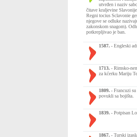
utvrđen i naziv sab
čitave kraljevine Slavonij
Regni tocius Sclavonie gen
njegove se odluke nazivaju
zakonskom snagom). Odlu
potkrepljivao je ban.
1587.
-
Engleski ad
1713.
-
Rimsko-nema
za kćerku Mariju Te
1809.
-
Francuzi su
povukli sa bojišta.
1839.
-
Potpisan Lo
1867.
-
Turski izas