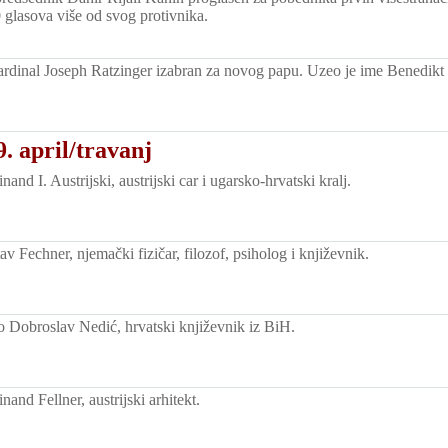
0 glasova više od svog protivnika.
rdinal Joseph Ratzinger izabran za novog papu. Uzeo je ime Benedikt
. april/travanj
and I. Austrijski, austrijski car i ugarsko-hrvatski kralj.
 Fechner, njemački fizičar, filozof, psiholog i književnik.
Dobroslav Nedić, hrvatski književnik iz BiH.
and Fellner, austrijski arhitekt.