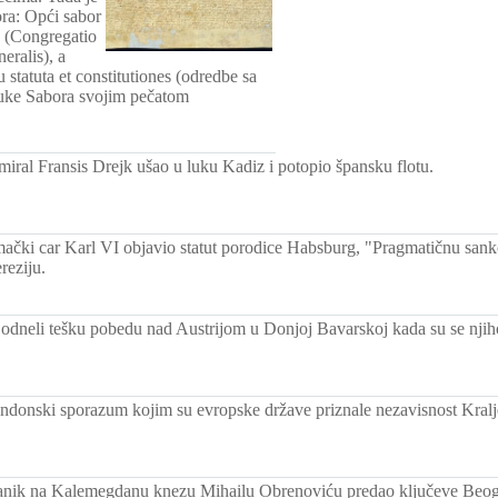
ora: Opći sabor
e (Congregatio
eralis), a
 statuta et constitutiones (odredbe sa
ke Sabora svojim pečatom
miral Fransis Drejk ušao u luku Kadiz i potopio špansku flotu.
čki car Karl VI objavio statut porodice Habsburg, "Pragmatičnu sankci
reziju.
 odneli tešku pobedu nad Austrijom u Donjoj Bavarskoj kada su se njiho
ndonski sporazum kojim su evropske države priznale nezavisnost Kralj
lanik na Kalemegdanu knezu Mihailu Obrenoviću predao ključeve Beogr