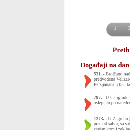
1
Preth
Događaji na dan 
531.
-
Brojčano nad
predvođena Velizar
Persijanaca u bici 
797.
-
U Carigradu v
oslepljen po naređe
1273.
-
U Zagrebu j
poznati sabor, sa s
zapisnikom i zaklju