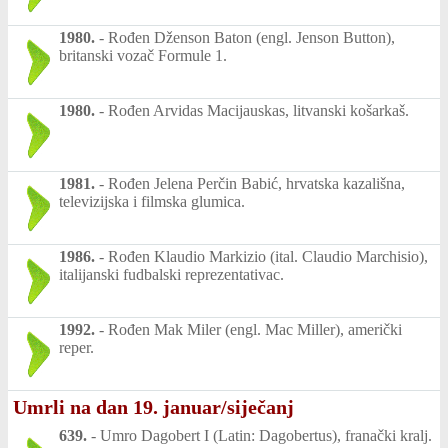
1980.
-
Rođen Dženson Baton (engl. Jenson Button),
britanski vozač Formule 1.
1980.
-
Rođen Arvidas Macijauskas, litvanski košarkaš.
1981.
-
Rođen Jelena Perčin Babić, hrvatska kazališna,
televizijska i filmska glumica.
1986.
-
Rođen Klaudio Markizio (ital. Claudio Marchisio),
italijanski fudbalski reprezentativac.
1992.
-
Rođen Mak Miler (engl. Mac Miller), američki
reper.
Umrli na dan 19. januar/siječanj
639.
-
Umro Dagobert I (Latin: Dagobertus), franački kralj.