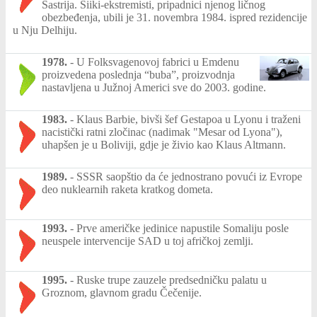
Šastrija. Siiki-ekstremisti, pripadnici njenog ličnog
obezbeđenja, ubili je 31. novembra 1984. ispred rezidencije
u Nju Delhiju.
1978.
-
U Folksvagenovoj fabrici u Emdenu
proizvedena poslednja “buba”, proizvodnja
nastavljena u Južnoj Americi sve do 2003. godine.
1983.
-
Klaus Barbie, bivši šef Gestapoa u Lyonu i traženi
nacistički ratni zločinac (nadimak "Mesar od Lyona"),
uhapšen je u Boliviji, gdje je živio kao Klaus Altmann.
1989.
-
SSSR saopštio da će jednostrano povući iz Evrope
deo nuklearnih raketa kratkog dometa.
1993.
-
Prve američke jedinice napustile Somaliju posle
neuspele intervencije SAD u toj afričkoj zemlji.
1995.
-
Ruske trupe zauzele predsedničku palatu u
Groznom, glavnom gradu Čečenije.