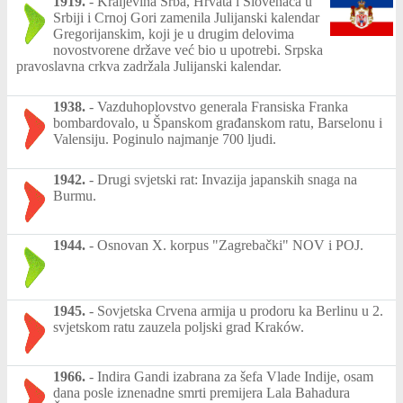
1919.
-
Kraljevina Srba, Hrvata i Slovenaca u
Srbiji i Crnoj Gori zamenila Julijanski kalendar
Gregorijanskim, koji je u drugim delovima
novostvorene države već bio u upotrebi. Srpska
pravoslavna crkva zadržala Julijanski kalendar.
1938.
-
Vazduhoplovstvo generala Fransiska Franka
bombardovalo, u Španskom građanskom ratu, Barselonu i
Valensiju. Poginulo najmanje 700 ljudi.
1942.
-
Drugi svjetski rat: Invazija japanskih snaga na
Burmu.
1944.
-
Osnovan X. korpus "Zagrebački" NOV i POJ.
1945.
-
Sovjetska Crvena armija u prodoru ka Berlinu u 2.
svjetskom ratu zauzela poljski grad Kraków.
1966.
-
Indira Gandi izabrana za šefa Vlade Indije, osam
dana posle iznenadne smrti premijera Lala Bahadura