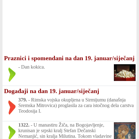
Praznici i spomendani na dan 19. januar/siječanj
-
Dan kokica.
Događaji na dan 19. januar/siječanj
379.
-
Rimska vojska okupljena u Sirmijumu (današnja
Sremska Mitrovica) proglasila za cara istočnog dela carstva
Teodosija I.
1322.
-
U manastiru Žiča, na Bogojavljenje,
krunisan je srpski kralj Stefan Dečanski
Nemanjić, sin kralja Milutina. Tokom vladavine