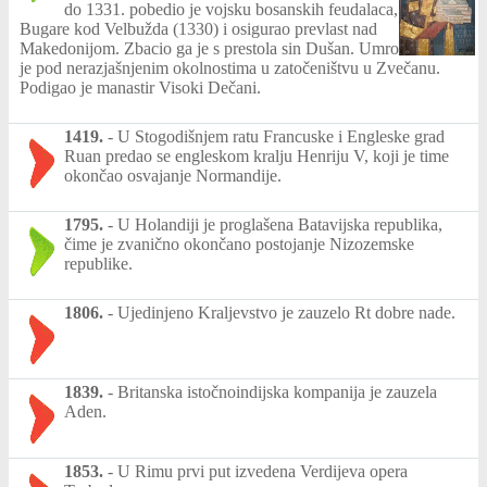
do 1331. pobedio je vojsku bosanskih feudalaca,
Bugare kod Velbužda (1330) i osigurao prevlast nad
Makedonijom. Zbacio ga je s prestola sin Dušan. Umro
je pod nerazjašnjenim okolnostima u zatočeništvu u Zvečanu.
Podigao je manastir Visoki Dečani.
1419.
-
U Stogodišnjem ratu Francuske i Engleske grad
Ruan predao se engleskom kralju Henriju V, koji je time
okončao osvajanje Normandije.
1795.
-
U Holandiji je proglašena Batavijska republika,
čime je zvanično okončano postojanje Nizozemske
republike.
1806.
-
Ujedinjeno Kraljevstvo je zauzelo Rt dobre nade.
1839.
-
Britanska istočnoindijska kompanija je zauzela
Aden.
1853.
-
U Rimu prvi put izvedena Verdijeva opera