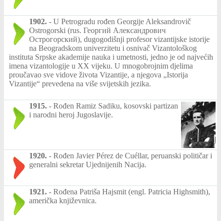
1902.
-
U Petrogradu rođen Georgije Aleksandrovič
Ostrogorski (rus. Георгий Александрович
Острогорский), dugogodišnji profesor vizantijske istorije
na Beogradskom univerzitetu i osnivač Vizantološkog
instituta Srpske akademije nauka i umetnosti, jedno je od najvećih
imena vizantologije u XX vijeku. U mnogobrojnim djelima
proučavao sve vidove života Vizantije, a njegova „Istorija
Vizantije“ prevedena na više svijetskih jezika.
1915.
-
Rođen Ramiz Sadiku, kosovski partizan
i narodni heroj Jugoslavije.
1920.
-
Rođen Javier Pérez de Cuéllar, peruanski političar i
generalni sekretar Ujednijenih Nacija.
1921.
-
Rođena Patriša Hajsmit (engl. Patricia Highsmith),
američka književnica.