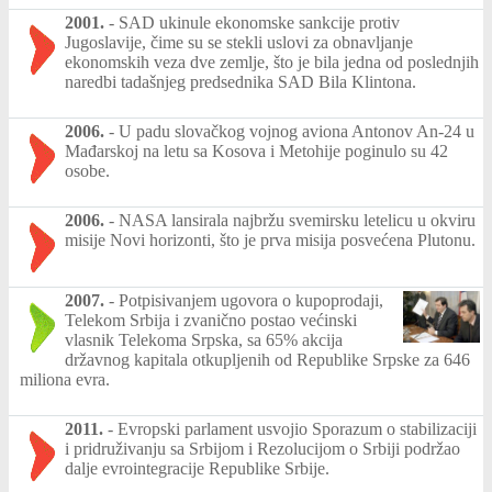
2001.
-
SAD ukinule ekonomske sankcije protiv
Jugoslavije, čime su se stekli uslovi za obnavljanje
ekonomskih veza dve zemlje, što je bila jedna od poslednjih
naredbi tadašnjeg predsednika SAD Bila Klintona.
2006.
-
U padu slovačkog vojnog aviona Antonov An-24 u
Mađarskoj na letu sa Kosova i Metohije poginulo su 42
osobe.
2006.
-
NASA lansirala najbržu svemirsku letelicu u okviru
misije Novi horizonti, što je prva misija posvećena Plutonu.
2007.
-
Potpisivanjem ugovora o kupoprodaji,
Telekom Srbija i zvanično postao većinski
vlasnik Telekoma Srpska, sa 65% akcija
državnog kapitala otkupljenih od Republike Srpske za 646
miliona evra.
2011.
-
Evropski parlament usvojio Sporazum o stabilizaciji
i pridruživanju sa Srbijom i Rezolucijom o Srbiji podržao
dalje evrointegracije Republike Srbije.