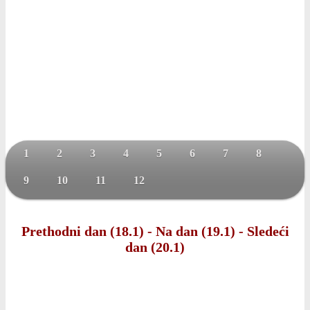
1
2
3
4
5
6
7
8
9
10
11
12
Prethodni dan (18.1)
-
Na dan (19.1)
-
Sledeći
dan (20.1)