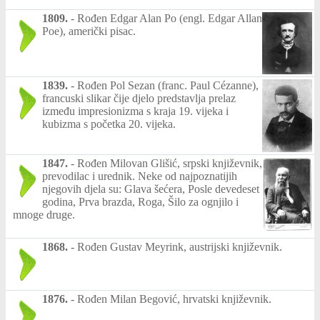
1809.
-
Rođen Edgar Alan Po (engl. Edgar Allan
Poe), američki pisac.
1839.
-
Rođen Pol Sezan (franc. Paul Cézanne),
francuski slikar čije djelo predstavlja prelaz
između impresionizma s kraja 19. vijeka i
kubizma s početka 20. vijeka.
1847.
-
Rođen Milovan Glišić, srpski književnik,
prevodilac i urednik. Neke od najpoznatijih
njegovih djela su: Glava šećera, Posle devedeset
godina, Prva brazda, Roga, Šilo za ognjilo i
mnoge druge.
1868.
-
Rođen Gustav Meyrink, austrijski književnik.
1876.
-
Rođen Milan Begović, hrvatski književnik.