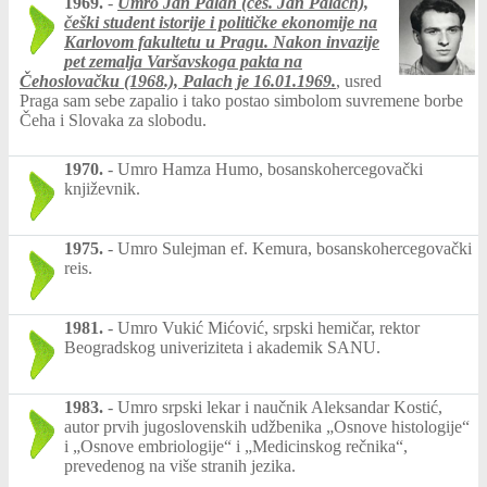
1969.
-
Umro Jan Palah (češ. Jan Palach),
češki student istorije i političke ekonomije na
Karlovom fakultetu u Pragu. Nakon invazije
pet zemalja Varšavskoga pakta na
Čehoslovačku (1968.), Palach je
16.01.1969.
, usred
Praga sam sebe zapalio i tako postao simbolom suvremene borbe
Čeha i Slovaka za slobodu.
1970.
-
Umro Hamza Humo, bosanskohercegovački
književnik.
1975.
-
Umro Sulejman ef. Kemura, bosanskohercegovački
reis.
1981.
-
Umro Vukić Mićović, srpski hemičar, rektor
Beogradskog univeriziteta i akademik SANU.
1983.
-
Umro srpski lekar i naučnik Aleksandar Kostić,
autor prvih jugoslovenskih udžbenika „Osnove histologije“
i „Osnove embriologije“ i „Medicinskog rečnika“,
prevedenog na više stranih jezika.