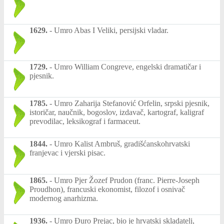
1629.
-
Umro Abas I Veliki, persijski vladar.
1729.
-
Umro William Congreve, engelski dramatičar i
pjesnik.
1785.
-
Umro Zaharija Stefanović Orfelin, srpski pjesnik,
istoričar, naučnik, bogoslov, izdavač, kartograf, kaligraf
prevodilac, leksikograf i farmaceut.
1844.
-
Umro Kalist Ambruš, gradišćanskohrvatski
franjevac i vjerski pisac.
1865.
-
Umro Pjer Žozef Prudon (franc. Pierre-Joseph
Proudhon), francuski ekonomist, filozof i osnivač
modernog anarhizma.
1936.
-
Umro Đuro Prejac, bio je hrvatski skladatelj,