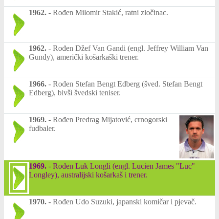
1962.
-
Rođen Milomir Stakić, ratni zločinac.
1962.
-
Rođen Džef Van Gandi (engl. Jeffrey William Van
Gundy), američki košarkaški trener.
1966.
-
Rođen Stefan Bengt Edberg (šved. Stefan Bengt
Edberg), bivši švedski teniser.
1969.
-
Rođen Predrag Mijatović, crnogorski
fudbaler.
1969.
-
Rođen Luk Longli (engl. Lucien James "Luc"
Longley), australijski košarkaš i trener.
1970.
-
Rođen Udo Suzuki, japanski komičar i pjevač.