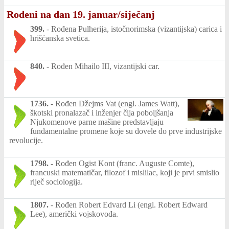
Rođeni na dan 19. januar/siječanj
399.
-
Rođena Pulherija, istočnorimska (vizantijska) carica i
hrišćanska svetica.
840.
-
Rođen Mihailo III, vizantijski car.
1736.
-
Rođen Džejms Vat (engl. James Watt),
škotski pronalazač i inženjer čija poboljšanja
Njukomenove parne mašine predstavljaju
fundamentalne promene koje su dovele do prve industrijske
revolucije.
1798.
-
Rođen Ogist Kont (franc. Auguste Comte),
francuski matematičar, filozof i mislilac, koji je prvi smislio
riječ sociologija.
1807.
-
Rođen Robert Edvard Li (engl. Robert Edward
Lee), američki vojskovođa.