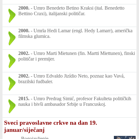
2000.
-
Umro Benedeto Betino Kraksi (ital. Benedetto
Bettino Craxi), italijanski političar.
2000.
-
Umrla Hedi Lamar (engl. Hedy Lamarr), američka
filmska glumica.
2002.
-
Umro Marti Mietunen (fin. Martti Miettunen), finski
političar i premijer.
2002.
-
Umro Edvaldo Jizídio Neto, poznaz kao Vavá,
brazilski fudbaler.
2015.
-
Umro Predrag Simić, profesor Fakulteta političkih
nauka i bivši ambasador Srbije u Francuskoj.
Sveci pravoslavne crkve na dan 19.
januar/siječanj
-
Bogojavljenje.