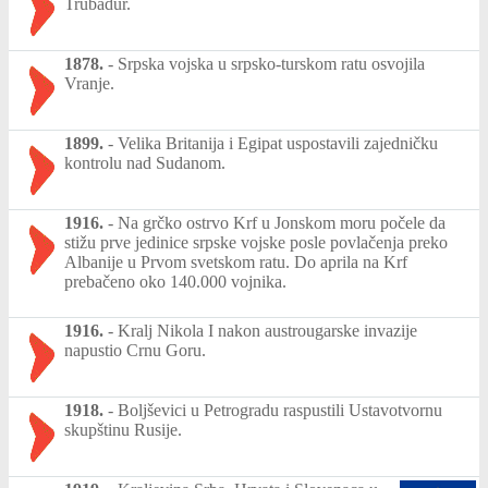
Trubadur.
1878.
-
Srpska vojska u srpsko-turskom ratu osvojila
Vranje.
1899.
-
Velika Britanija i Egipat uspostavili zajedničku
kontrolu nad Sudanom.
1916.
-
Na grčko ostrvo Krf u Jonskom moru počele da
stižu prve jedinice srpske vojske posle povlačenja preko
Albanije u Prvom svetskom ratu. Do aprila na Krf
prebačeno oko 140.000 vojnika.
1916.
-
Kralj Nikola I nakon austrougarske invazije
napustio Crnu Goru.
1918.
-
Boljševici u Petrogradu raspustili Ustavotvornu
skupštinu Rusije.