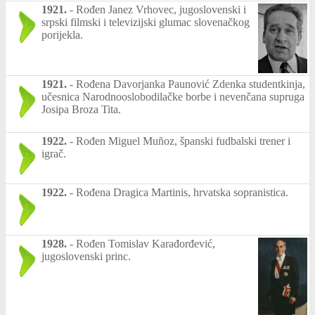
1921.
-
Rođen Janez Vrhovec, jugoslovenski i
srpski filmski i televizijski glumac slovenačkog
porijekla.
1921.
-
Rođena Davorjanka Paunović Zdenka studentkinja,
učesnica Narodnooslobodilačke borbe i nevenčana supruga
Josipa Broza Tita.
1922.
-
Rođen Miguel Muñoz, španski fudbalski trener i
igrač.
1922.
-
Rođena Dragica Martinis, hrvatska sopranistica.
1928.
-
Rođen Tomislav Karađorđević,
jugoslovenski princ.