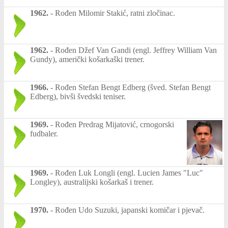
1962.
-
Rođen Milomir Stakić, ratni zločinac.
1962.
-
Rođen Džef Van Gandi (engl. Jeffrey William Van
Gundy), američki košarkaški trener.
1966.
-
Rođen Stefan Bengt Edberg (šved. Stefan Bengt
Edberg), bivši švedski teniser.
1969.
-
Rođen Predrag Mijatović, crnogorski
fudbaler.
1969.
-
Rođen Luk Longli (engl. Lucien James "Luc"
Longley), australijski košarkaš i trener.
1970.
-
Rođen Udo Suzuki, japanski komičar i pjevač.