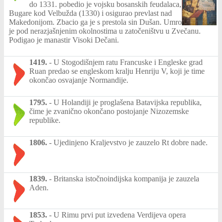
do 1331. pobedio je vojsku bosanskih feudalaca,
Bugare kod Velbužda (1330) i osigurao prevlast nad
Makedonijom. Zbacio ga je s prestola sin Dušan. Umro
je pod nerazjašnjenim okolnostima u zatočeništvu u Zvečanu.
Podigao je manastir Visoki Dečani.
1419.
-
U Stogodišnjem ratu Francuske i Engleske grad
Ruan predao se engleskom kralju Henriju V, koji je time
okončao osvajanje Normandije.
1795.
-
U Holandiji je proglašena Batavijska republika,
čime je zvanično okončano postojanje Nizozemske
republike.
1806.
-
Ujedinjeno Kraljevstvo je zauzelo Rt dobre nade.
1839.
-
Britanska istočnoindijska kompanija je zauzela
Aden.
1853.
-
U Rimu prvi put izvedena Verdijeva opera