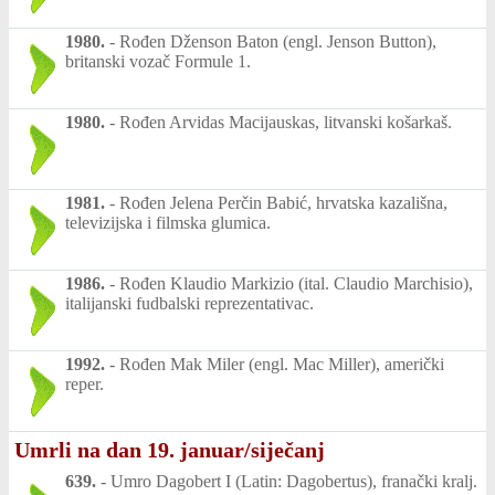
1980.
-
Rođen Dženson Baton (engl. Jenson Button),
britanski vozač Formule 1.
1980.
-
Rođen Arvidas Macijauskas, litvanski košarkaš.
1981.
-
Rođen Jelena Perčin Babić, hrvatska kazališna,
televizijska i filmska glumica.
1986.
-
Rođen Klaudio Markizio (ital. Claudio Marchisio),
italijanski fudbalski reprezentativac.
1992.
-
Rođen Mak Miler (engl. Mac Miller), američki
reper.
Umrli na dan 19. januar/siječanj
639.
-
Umro Dagobert I (Latin: Dagobertus), franački kralj.