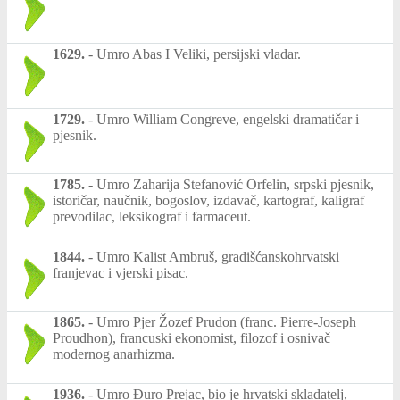
1629.
-
Umro Abas I Veliki, persijski vladar.
1729.
-
Umro William Congreve, engelski dramatičar i
pjesnik.
1785.
-
Umro Zaharija Stefanović Orfelin, srpski pjesnik,
istoričar, naučnik, bogoslov, izdavač, kartograf, kaligraf
prevodilac, leksikograf i farmaceut.
1844.
-
Umro Kalist Ambruš, gradišćanskohrvatski
franjevac i vjerski pisac.
1865.
-
Umro Pjer Žozef Prudon (franc. Pierre-Joseph
Proudhon), francuski ekonomist, filozof i osnivač
modernog anarhizma.
1936.
-
Umro Đuro Prejac, bio je hrvatski skladatelj,