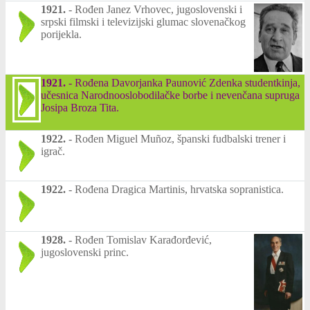
1921.
-
Rođen Janez Vrhovec, jugoslovenski i
srpski filmski i televizijski glumac slovenačkog
porijekla.
1921.
-
Rođena Davorjanka Paunović Zdenka studentkinja,
učesnica Narodnooslobodilačke borbe i nevenčana supruga
Josipa Broza Tita.
1922.
-
Rođen Miguel Muñoz, španski fudbalski trener i
igrač.
1922.
-
Rođena Dragica Martinis, hrvatska sopranistica.
1928.
-
Rođen Tomislav Karađorđević,
jugoslovenski princ.