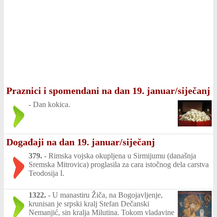
Praznici i spomendani na dan 19. januar/siječanj
-
Dan kokica.
Događaji na dan 19. januar/siječanj
379.
-
Rimska vojska okupljena u Sirmijumu (današnja
Sremska Mitrovica) proglasila za cara istočnog dela carstva
Teodosija I.
1322.
-
U manastiru Žiča, na Bogojavljenje,
krunisan je srpski kralj Stefan Dečanski
Nemanjić, sin kralja Milutina. Tokom vladavine