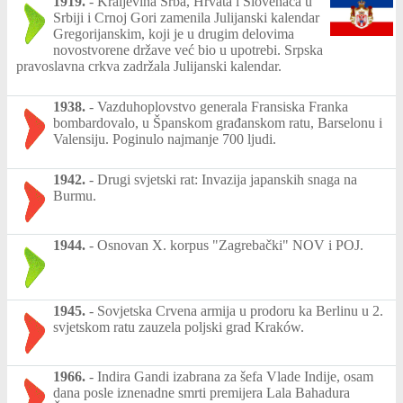
1919.
-
Kraljevina Srba, Hrvata i Slovenaca u
Srbiji i Crnoj Gori zamenila Julijanski kalendar
Gregorijanskim, koji je u drugim delovima
novostvorene države već bio u upotrebi. Srpska
pravoslavna crkva zadržala Julijanski kalendar.
1938.
-
Vazduhoplovstvo generala Fransiska Franka
bombardovalo, u Španskom građanskom ratu, Barselonu i
Valensiju. Poginulo najmanje 700 ljudi.
1942.
-
Drugi svjetski rat: Invazija japanskih snaga na
Burmu.
1944.
-
Osnovan X. korpus "Zagrebački" NOV i POJ.
1945.
-
Sovjetska Crvena armija u prodoru ka Berlinu u 2.
svjetskom ratu zauzela poljski grad Kraków.
1966.
-
Indira Gandi izabrana za šefa Vlade Indije, osam
dana posle iznenadne smrti premijera Lala Bahadura