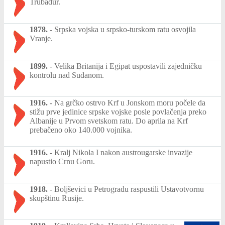
Trubadur.
1878.
-
Srpska vojska u srpsko-turskom ratu osvojila
Vranje.
1899.
-
Velika Britanija i Egipat uspostavili zajedničku
kontrolu nad Sudanom.
1916.
-
Na grčko ostrvo Krf u Jonskom moru počele da
stižu prve jedinice srpske vojske posle povlačenja preko
Albanije u Prvom svetskom ratu. Do aprila na Krf
prebačeno oko 140.000 vojnika.
1916.
-
Kralj Nikola I nakon austrougarske invazije
napustio Crnu Goru.
1918.
-
Boljševici u Petrogradu raspustili Ustavotvornu
skupštinu Rusije.