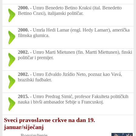
2000.
-
Umro Benedeto Betino Kraksi (ital. Benedetto
Bettino Craxi), italijanski političar.
2000.
-
Umrla Hedi Lamar (engl. Hedy Lamarr), američka
filmska glumica.
2002.
-
Umro Marti Mietunen (fin. Martti Miettunen), finski
političar i premijer.
2002.
-
Umro Edvaldo Jizídio Neto, poznaz kao Vavá,
brazilski fudbaler.
2015.
-
Umro Predrag Simić, profesor Fakulteta političkih
nauka i bivši ambasador Srbije u Francuskoj.
Sveci pravoslavne crkve na dan 19.
januar/siječanj
-
Bogojavljenje.