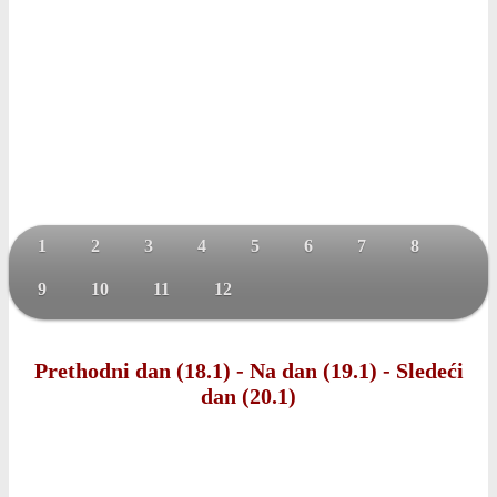
1
2
3
4
5
6
7
8
9
10
11
12
Prethodni dan (18.1)
-
Na dan (19.1)
-
Sledeći
dan (20.1)