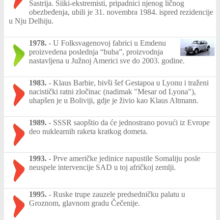
Šastrija. Siiki-ekstremisti, pripadnici njenog ličnog
obezbeđenja, ubili je 31. novembra 1984. ispred rezidencije
u Nju Delhiju.
1978.
-
U Folksvagenovoj fabrici u Emdenu
proizvedena poslednja “buba”, proizvodnja
nastavljena u Južnoj Americi sve do 2003. godine.
1983.
-
Klaus Barbie, bivši šef Gestapoa u Lyonu i traženi
nacistički ratni zločinac (nadimak "Mesar od Lyona"),
uhapšen je u Boliviji, gdje je živio kao Klaus Altmann.
1989.
-
SSSR saopštio da će jednostrano povući iz Evrope
deo nuklearnih raketa kratkog dometa.
1993.
-
Prve američke jedinice napustile Somaliju posle
neuspele intervencije SAD u toj afričkoj zemlji.
1995.
-
Ruske trupe zauzele predsedničku palatu u
Groznom, glavnom gradu Čečenije.