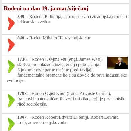
Rođeni na dan 19. januar/siječanj
399.
-
Rođena Pulherija, istočnorimska (vizantijska) carica i
hrišćanska svetica.
840.
-
Rođen Mihailo III, vizantijski car.
1736.
-
Rođen Džejms Vat (engl. James Watt),
škotski pronalazač i inženjer čija poboljšanja
Njukomenove parne mašine predstavljaju
fundamentalne promene koje su dovele do prve industrijske
revolucije.
1798.
-
Rođen Ogist Kont (franc. Auguste Comte),
francuski matematičar, filozof i mislilac, koji je prvi smislio
riječ sociologija.
1807.
-
Rođen Robert Edvard Li (engl. Robert Edward
Lee), američki vojskovođa.