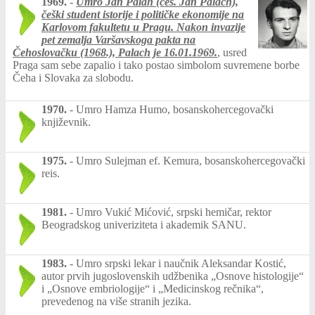
1969.
-
Umro Jan Palah (češ. Jan Palach),
češki student istorije i političke ekonomije na
Karlovom fakultetu u Pragu. Nakon invazije
pet zemalja Varšavskoga pakta na
Čehoslovačku (1968.), Palach je
16.01.1969.
, usred
Praga sam sebe zapalio i tako postao simbolom suvremene borbe
Čeha i Slovaka za slobodu.
1970.
-
Umro Hamza Humo, bosanskohercegovački
književnik.
1975.
-
Umro Sulejman ef. Kemura, bosanskohercegovački
reis.
1981.
-
Umro Vukić Mićović, srpski hemičar, rektor
Beogradskog univeriziteta i akademik SANU.
1983.
-
Umro srpski lekar i naučnik Aleksandar Kostić,
autor prvih jugoslovenskih udžbenika „Osnove histologije“
i „Osnove embriologije“ i „Medicinskog rečnika“,
prevedenog na više stranih jezika.