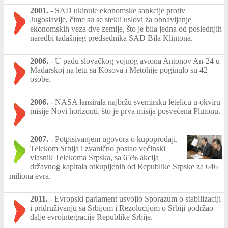
2001.
-
SAD ukinule ekonomske sankcije protiv
Jugoslavije, čime su se stekli uslovi za obnavljanje
ekonomskih veza dve zemlje, što je bila jedna od poslednjih
naredbi tadašnjeg predsednika SAD Bila Klintona.
2006.
-
U padu slovačkog vojnog aviona Antonov An-24 u
Mađarskoj na letu sa Kosova i Metohije poginulo su 42
osobe.
2006.
-
NASA lansirala najbržu svemirsku letelicu u okviru
misije Novi horizonti, što je prva misija posvećena Plutonu.
2007.
-
Potpisivanjem ugovora o kupoprodaji,
Telekom Srbija i zvanično postao većinski
vlasnik Telekoma Srpska, sa 65% akcija
državnog kapitala otkupljenih od Republike Srpske za 646
miliona evra.
2011.
-
Evropski parlament usvojio Sporazum o stabilizaciji
i pridruživanju sa Srbijom i Rezolucijom o Srbiji podržao
dalje evrointegracije Republike Srbije.