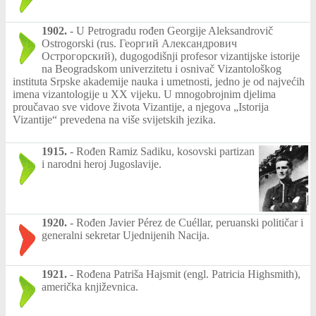
1902.
-
U Petrogradu rođen Georgije Aleksandrovič
Ostrogorski (rus. Георгий Александрович
Острогорский), dugogodišnji profesor vizantijske istorije
na Beogradskom univerzitetu i osnivač Vizantološkog
instituta Srpske akademije nauka i umetnosti, jedno je od najvećih
imena vizantologije u XX vijeku. U mnogobrojnim djelima
proučavao sve vidove života Vizantije, a njegova „Istorija
Vizantije“ prevedena na više svijetskih jezika.
1915.
-
Rođen Ramiz Sadiku, kosovski partizan
i narodni heroj Jugoslavije.
1920.
-
Rođen Javier Pérez de Cuéllar, peruanski političar i
generalni sekretar Ujednijenih Nacija.
1921.
-
Rođena Patriša Hajsmit (engl. Patricia Highsmith),
američka književnica.