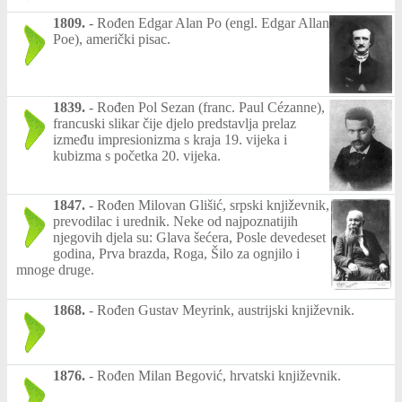
1809.
-
Rođen Edgar Alan Po (engl. Edgar Allan
Poe), američki pisac.
1839.
-
Rođen Pol Sezan (franc. Paul Cézanne),
francuski slikar čije djelo predstavlja prelaz
između impresionizma s kraja 19. vijeka i
kubizma s početka 20. vijeka.
1847.
-
Rođen Milovan Glišić, srpski književnik,
prevodilac i urednik. Neke od najpoznatijih
njegovih djela su: Glava šećera, Posle devedeset
godina, Prva brazda, Roga, Šilo za ognjilo i
mnoge druge.
1868.
-
Rođen Gustav Meyrink, austrijski književnik.
1876.
-
Rođen Milan Begović, hrvatski književnik.