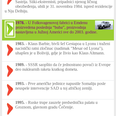
Šastrija. Siiki-ekstremisti, pripadnici njenog ličnog
obezbeđenja, ubili je 31. novembra 1984. ispred rezidencije
u Nju Delhiju.
1978.
-
U Folksvagenovoj fabrici u Emdenu
proizvedena poslednja “buba”, proizvodnja
nastavljena u Južnoj Americi sve do 2003. godine.
1983.
-
Klaus Barbie, bivši šef Gestapoa u Lyonu i traženi
nacistički ratni zločinac (nadimak "Mesar od Lyona"),
uhapšen je u Boliviji, gdje je živio kao Klaus Altmann.
1989.
-
SSSR saopštio da će jednostrano povući iz Evrope
deo nuklearnih raketa kratkog dometa.
1993.
-
Prve američke jedinice napustile Somaliju posle
neuspele intervencije SAD u toj afričkoj zemlji.
1995.
-
Ruske trupe zauzele predsedničku palatu u
Groznom, glavnom gradu Čečenije.