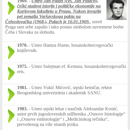
1969.
-
Umro Jan Palah (češ. Jan Palach),
češki student istorije i političke ekonomije na
Karlovom fakultetu u Pragu. Nakon invazije
pet zemalja Varšavskoga pakta na
Čehoslovačku (1968.), Palach je
16.01.1969.
, usred
Praga sam sebe zapalio i tako postao simbolom suvremene borbe
Čeha i Slovaka za slobodu.
1970.
-
Umro Hamza Humo, bosanskohercegovački
književnik.
1975.
-
Umro Sulejman ef. Kemura, bosanskohercegovački
reis.
1981.
-
Umro Vukić Mićović, srpski hemičar, rektor
Beogradskog univeriziteta i akademik SANU.
1983.
-
Umro srpski lekar i naučnik Aleksandar Kostić,
autor prvih jugoslovenskih udžbenika „Osnove histologije“
i „Osnove embriologije“ i „Medicinskog rečnika“,
prevedenog na više stranih jezika.