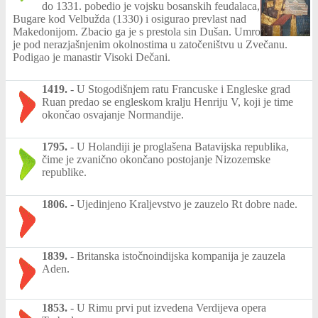
do 1331. pobedio je vojsku bosanskih feudalaca,
Bugare kod Velbužda (1330) i osigurao prevlast nad
Makedonijom. Zbacio ga je s prestola sin Dušan. Umro
je pod nerazjašnjenim okolnostima u zatočeništvu u Zvečanu.
Podigao je manastir Visoki Dečani.
1419.
-
U Stogodišnjem ratu Francuske i Engleske grad
Ruan predao se engleskom kralju Henriju V, koji je time
okončao osvajanje Normandije.
1795.
-
U Holandiji je proglašena Batavijska republika,
čime je zvanično okončano postojanje Nizozemske
republike.
1806.
-
Ujedinjeno Kraljevstvo je zauzelo Rt dobre nade.
1839.
-
Britanska istočnoindijska kompanija je zauzela
Aden.
1853.
-
U Rimu prvi put izvedena Verdijeva opera