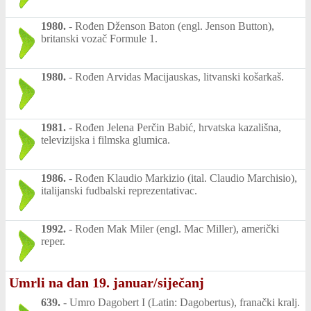
1980.
-
Rođen Dženson Baton (engl. Jenson Button),
britanski vozač Formule 1.
1980.
-
Rođen Arvidas Macijauskas, litvanski košarkaš.
1981.
-
Rođen Jelena Perčin Babić, hrvatska kazališna,
televizijska i filmska glumica.
1986.
-
Rođen Klaudio Markizio (ital. Claudio Marchisio),
italijanski fudbalski reprezentativac.
1992.
-
Rođen Mak Miler (engl. Mac Miller), američki
reper.
Umrli na dan 19. januar/siječanj
639.
-
Umro Dagobert I (Latin: Dagobertus), franački kralj.