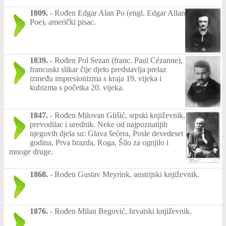
1809.
-
Rođen Edgar Alan Po (engl. Edgar Allan
Poe), američki pisac.
1839.
-
Rođen Pol Sezan (franc. Paul Cézanne),
francuski slikar čije djelo predstavlja prelaz
između impresionizma s kraja 19. vijeka i
kubizma s početka 20. vijeka.
1847.
-
Rođen Milovan Glišić, srpski književnik,
prevodilac i urednik. Neke od najpoznatijih
njegovih djela su: Glava šećera, Posle devedeset
godina, Prva brazda, Roga, Šilo za ognjilo i
mnoge druge.
1868.
-
Rođen Gustav Meyrink, austrijski književnik.
1876.
-
Rođen Milan Begović, hrvatski književnik.