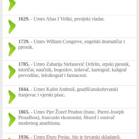
1629.
-
Umro Abas I Veliki, persijski vladar.
1729.
-
Umro William Congreve, engelski dramatičar i
pjesnik.
1785.
-
Umro Zaharija Stefanović Orfelin, srpski pjesnik,
istoričar, naučnik, bogoslov, izdavač, kartograf, kaligraf
prevodilac, leksikograf i farmaceut.
1844.
-
Umro Kalist Ambruš, gradišćanskohrvatski
franjevac i vjerski pisac.
1865.
-
Umro Pjer Žozef Prudon (franc. Pierre-Joseph
Proudhon), francuski ekonomist, filozof i osnivač
modernog anarhizma.
1936.
-
Umro Đuro Prejac, bio je hrvatski skladatelj,