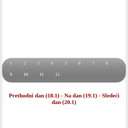
1
2
3
4
5
6
7
8
9
10
11
12
Prethodni dan (18.1)
-
Na dan (19.1)
-
Sledeći
dan (20.1)