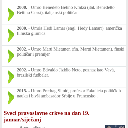
2000.
-
Umro Benedeto Betino Kraksi (ital. Benedetto
Bettino Craxi), italijanski političar.
2000.
-
Umrla Hedi Lamar (engl. Hedy Lamarr), američka
filmska glumica.
2002.
-
Umro Marti Mietunen (fin. Martti Miettunen), finski
političar i premijer.
2002.
-
Umro Edvaldo Jizídio Neto, poznaz kao Vavá,
brazilski fudbaler.
2015.
-
Umro Predrag Simić, profesor Fakulteta političkih
nauka i bivši ambasador Srbije u Francuskoj.
Sveci pravoslavne crkve na dan 19.
januar/siječanj
-
Bogojavljenje.