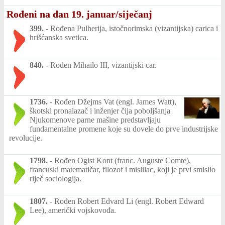
Rođeni na dan 19. januar/siječanj
399.
-
Rođena Pulherija, istočnorimska (vizantijska) carica i
hrišćanska svetica.
840.
-
Rođen Mihailo III, vizantijski car.
1736.
-
Rođen Džejms Vat (engl. James Watt),
škotski pronalazač i inženjer čija poboljšanja
Njukomenove parne mašine predstavljaju
fundamentalne promene koje su dovele do prve industrijske
revolucije.
1798.
-
Rođen Ogist Kont (franc. Auguste Comte),
francuski matematičar, filozof i mislilac, koji je prvi smislio
riječ sociologija.
1807.
-
Rođen Robert Edvard Li (engl. Robert Edward
Lee), američki vojskovođa.