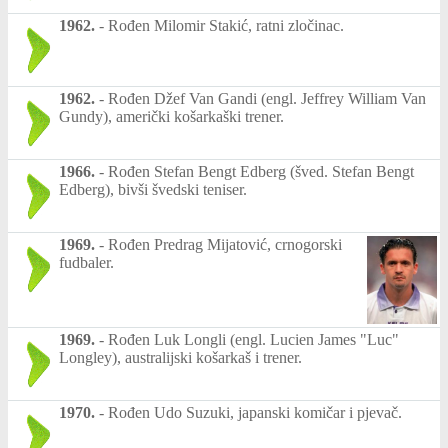
1962.
-
Rođen Milomir Stakić, ratni zločinac.
1962.
-
Rođen Džef Van Gandi (engl. Jeffrey William Van
Gundy), američki košarkaški trener.
1966.
-
Rođen Stefan Bengt Edberg (šved. Stefan Bengt
Edberg), bivši švedski teniser.
1969.
-
Rođen Predrag Mijatović, crnogorski
fudbaler.
1969.
-
Rođen Luk Longli (engl. Lucien James "Luc"
Longley), australijski košarkaš i trener.
1970.
-
Rođen Udo Suzuki, japanski komičar i pjevač.