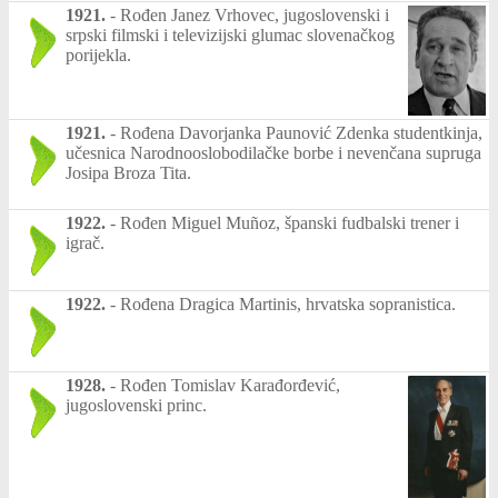
1921.
-
Rođen Janez Vrhovec, jugoslovenski i
srpski filmski i televizijski glumac slovenačkog
porijekla.
1921.
-
Rođena Davorjanka Paunović Zdenka studentkinja,
učesnica Narodnooslobodilačke borbe i nevenčana supruga
Josipa Broza Tita.
1922.
-
Rođen Miguel Muñoz, španski fudbalski trener i
igrač.
1922.
-
Rođena Dragica Martinis, hrvatska sopranistica.
1928.
-
Rođen Tomislav Karađorđević,
jugoslovenski princ.