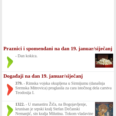
Praznici i spomendani na dan 19. januar/siječanj
-
Dan kokica.
Događaji na dan 19. januar/siječanj
379.
-
Rimska vojska okupljena u Sirmijumu (današnja
Sremska Mitrovica) proglasila za cara istočnog dela carstva
Teodosija I.
1322.
-
U manastiru Žiča, na Bogojavljenje,
krunisan je srpski kralj Stefan Dečanski
Nemanjić, sin kralja Milutina. Tokom vladavine