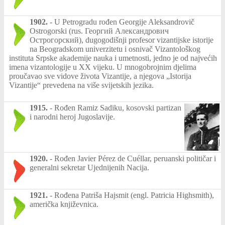
1902.
-
U Petrogradu rođen Georgije Aleksandrovič
Ostrogorski (rus. Георгий Александрович
Острогорский), dugogodišnji profesor vizantijske istorije
na Beogradskom univerzitetu i osnivač Vizantološkog
instituta Srpske akademije nauka i umetnosti, jedno je od najvećih
imena vizantologije u XX vijeku. U mnogobrojnim djelima
proučavao sve vidove života Vizantije, a njegova „Istorija
Vizantije“ prevedena na više svijetskih jezika.
1915.
-
Rođen Ramiz Sadiku, kosovski partizan
i narodni heroj Jugoslavije.
1920.
-
Rođen Javier Pérez de Cuéllar, peruanski političar i
generalni sekretar Ujednijenih Nacija.
1921.
-
Rođena Patriša Hajsmit (engl. Patricia Highsmith),
američka književnica.