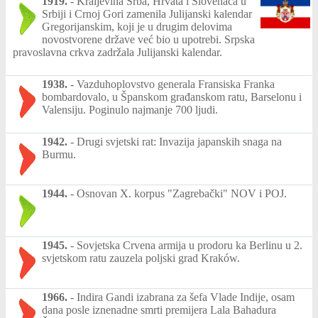
1919.
-
Kraljevina Srba, Hrvata i Slovenaca u
Srbiji i Crnoj Gori zamenila Julijanski kalendar
Gregorijanskim, koji je u drugim delovima
novostvorene države već bio u upotrebi. Srpska
pravoslavna crkva zadržala Julijanski kalendar.
1938.
-
Vazduhoplovstvo generala Fransiska Franka
bombardovalo, u Španskom građanskom ratu, Barselonu i
Valensiju. Poginulo najmanje 700 ljudi.
1942.
-
Drugi svjetski rat: Invazija japanskih snaga na
Burmu.
1944.
-
Osnovan X. korpus "Zagrebački" NOV i POJ.
1945.
-
Sovjetska Crvena armija u prodoru ka Berlinu u 2.
svjetskom ratu zauzela poljski grad Kraków.
1966.
-
Indira Gandi izabrana za šefa Vlade Indije, osam
dana posle iznenadne smrti premijera Lala Bahadura