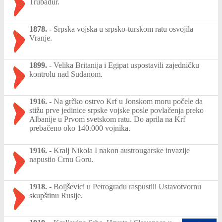
Trubadur.
1878.
-
Srpska vojska u srpsko-turskom ratu osvojila
Vranje.
1899.
-
Velika Britanija i Egipat uspostavili zajedničku
kontrolu nad Sudanom.
1916.
-
Na grčko ostrvo Krf u Jonskom moru počele da
stižu prve jedinice srpske vojske posle povlačenja preko
Albanije u Prvom svetskom ratu. Do aprila na Krf
prebačeno oko 140.000 vojnika.
1916.
-
Kralj Nikola I nakon austrougarske invazije
napustio Crnu Goru.
1918.
-
Boljševici u Petrogradu raspustili Ustavotvornu
skupštinu Rusije.