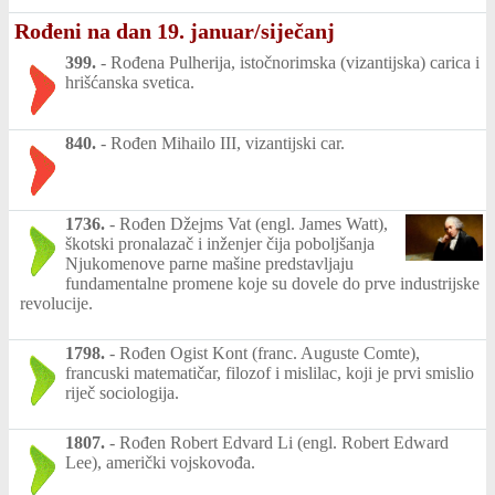
Rođeni na dan 19. januar/siječanj
399.
-
Rođena Pulherija, istočnorimska (vizantijska) carica i
hrišćanska svetica.
840.
-
Rođen Mihailo III, vizantijski car.
1736.
-
Rođen Džejms Vat (engl. James Watt),
škotski pronalazač i inženjer čija poboljšanja
Njukomenove parne mašine predstavljaju
fundamentalne promene koje su dovele do prve industrijske
revolucije.
1798.
-
Rođen Ogist Kont (franc. Auguste Comte),
francuski matematičar, filozof i mislilac, koji je prvi smislio
riječ sociologija.
1807.
-
Rođen Robert Edvard Li (engl. Robert Edward
Lee), američki vojskovođa.