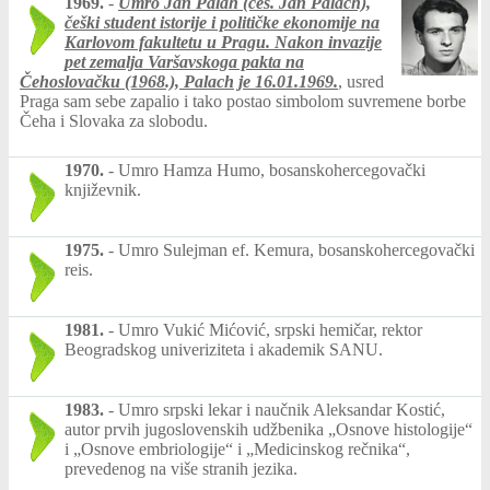
1969.
-
Umro Jan Palah (češ. Jan Palach),
češki student istorije i političke ekonomije na
Karlovom fakultetu u Pragu. Nakon invazije
pet zemalja Varšavskoga pakta na
Čehoslovačku (1968.), Palach je
16.01.1969.
, usred
Praga sam sebe zapalio i tako postao simbolom suvremene borbe
Čeha i Slovaka za slobodu.
1970.
-
Umro Hamza Humo, bosanskohercegovački
književnik.
1975.
-
Umro Sulejman ef. Kemura, bosanskohercegovački
reis.
1981.
-
Umro Vukić Mićović, srpski hemičar, rektor
Beogradskog univeriziteta i akademik SANU.
1983.
-
Umro srpski lekar i naučnik Aleksandar Kostić,
autor prvih jugoslovenskih udžbenika „Osnove histologije“
i „Osnove embriologije“ i „Medicinskog rečnika“,
prevedenog na više stranih jezika.