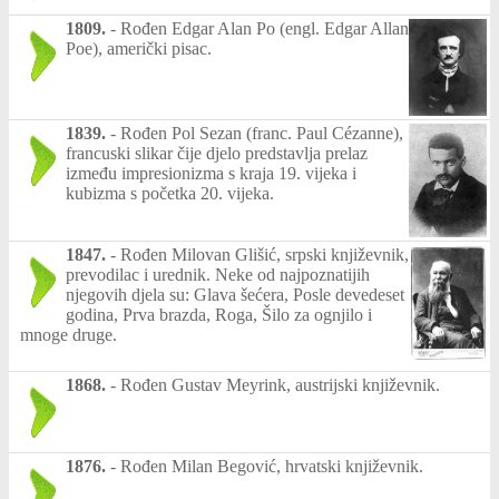
1809.
-
Rođen Edgar Alan Po (engl. Edgar Allan
Poe), američki pisac.
1839.
-
Rođen Pol Sezan (franc. Paul Cézanne),
francuski slikar čije djelo predstavlja prelaz
između impresionizma s kraja 19. vijeka i
kubizma s početka 20. vijeka.
1847.
-
Rođen Milovan Glišić, srpski književnik,
prevodilac i urednik. Neke od najpoznatijih
njegovih djela su: Glava šećera, Posle devedeset
godina, Prva brazda, Roga, Šilo za ognjilo i
mnoge druge.
1868.
-
Rođen Gustav Meyrink, austrijski književnik.
1876.
-
Rođen Milan Begović, hrvatski književnik.