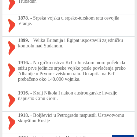
Trubadur.
1878.
-
Srpska vojska u srpsko-turskom ratu osvojila
Vranje.
1899.
-
Velika Britanija i Egipat uspostavili zajedničku
kontrolu nad Sudanom.
1916.
-
Na grčko ostrvo Krf u Jonskom moru počele da
stižu prve jedinice srpske vojske posle povlačenja preko
Albanije u Prvom svetskom ratu. Do aprila na Krf
prebačeno oko 140.000 vojnika.
1916.
-
Kralj Nikola I nakon austrougarske invazije
napustio Crnu Goru.
1918.
-
Boljševici u Petrogradu raspustili Ustavotvornu
skupštinu Rusije.