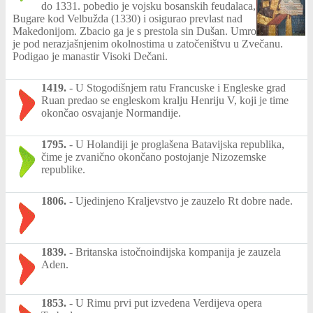
do 1331. pobedio je vojsku bosanskih feudalaca,
Bugare kod Velbužda (1330) i osigurao prevlast nad
Makedonijom. Zbacio ga je s prestola sin Dušan. Umro
je pod nerazjašnjenim okolnostima u zatočeništvu u Zvečanu.
Podigao je manastir Visoki Dečani.
1419.
-
U Stogodišnjem ratu Francuske i Engleske grad
Ruan predao se engleskom kralju Henriju V, koji je time
okončao osvajanje Normandije.
1795.
-
U Holandiji je proglašena Batavijska republika,
čime je zvanično okončano postojanje Nizozemske
republike.
1806.
-
Ujedinjeno Kraljevstvo je zauzelo Rt dobre nade.
1839.
-
Britanska istočnoindijska kompanija je zauzela
Aden.
1853.
-
U Rimu prvi put izvedena Verdijeva opera