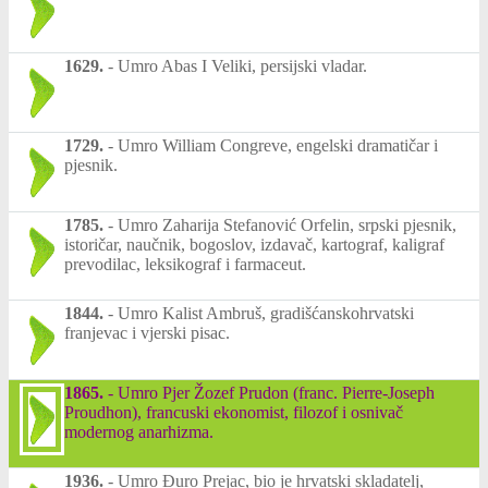
1629.
-
Umro Abas I Veliki, persijski vladar.
1729.
-
Umro William Congreve, engelski dramatičar i
pjesnik.
1785.
-
Umro Zaharija Stefanović Orfelin, srpski pjesnik,
istoričar, naučnik, bogoslov, izdavač, kartograf, kaligraf
prevodilac, leksikograf i farmaceut.
1844.
-
Umro Kalist Ambruš, gradišćanskohrvatski
franjevac i vjerski pisac.
1865.
-
Umro Pjer Žozef Prudon (franc. Pierre-Joseph
Proudhon), francuski ekonomist, filozof i osnivač
modernog anarhizma.
1936.
-
Umro Đuro Prejac, bio je hrvatski skladatelj,