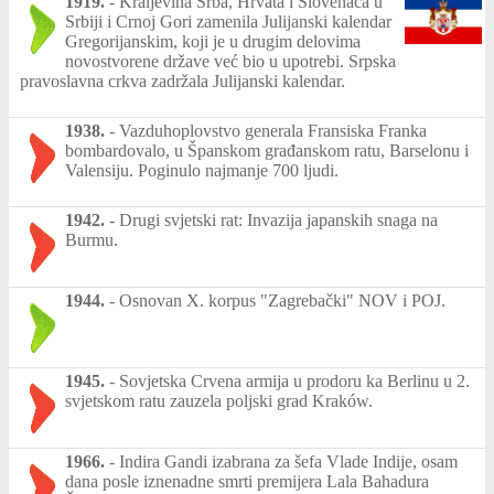
1919.
-
Kraljevina Srba, Hrvata i Slovenaca u
Srbiji i Crnoj Gori zamenila Julijanski kalendar
Gregorijanskim, koji je u drugim delovima
novostvorene države već bio u upotrebi. Srpska
pravoslavna crkva zadržala Julijanski kalendar.
1938.
-
Vazduhoplovstvo generala Fransiska Franka
bombardovalo, u Španskom građanskom ratu, Barselonu i
Valensiju. Poginulo najmanje 700 ljudi.
1942.
-
Drugi svjetski rat: Invazija japanskih snaga na
Burmu.
1944.
-
Osnovan X. korpus "Zagrebački" NOV i POJ.
1945.
-
Sovjetska Crvena armija u prodoru ka Berlinu u 2.
svjetskom ratu zauzela poljski grad Kraków.
1966.
-
Indira Gandi izabrana za šefa Vlade Indije, osam
dana posle iznenadne smrti premijera Lala Bahadura