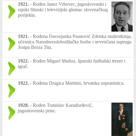
1921.
-
Rođen Janez Vrhovec, jugoslovenski i
srpski filmski i televizijski glumac slovenačkog
porijekla.
1921.
-
Rođena Davorjanka Paunović Zdenka studentkinja,
učesnica Narodnooslobodilačke borbe i nevenčana supruga
Josipa Broza Tita.
1922.
-
Rođen Miguel Muñoz, španski fudbalski trener i
igrač.
1922.
-
Rođena Dragica Martinis, hrvatska sopranistica.
1928.
-
Rođen Tomislav Karađorđević,
jugoslovenski princ.