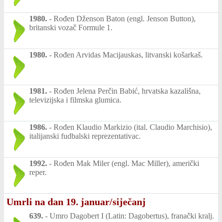
1980.
-
Rođen Dženson Baton (engl. Jenson Button),
britanski vozač Formule 1.
1980.
-
Rođen Arvidas Macijauskas, litvanski košarkaš.
1981.
-
Rođen Jelena Perčin Babić, hrvatska kazališna,
televizijska i filmska glumica.
1986.
-
Rođen Klaudio Markizio (ital. Claudio Marchisio),
italijanski fudbalski reprezentativac.
1992.
-
Rođen Mak Miler (engl. Mac Miller), američki
reper.
Umrli na dan 19. januar/siječanj
639.
-
Umro Dagobert I (Latin: Dagobertus), franački kralj.