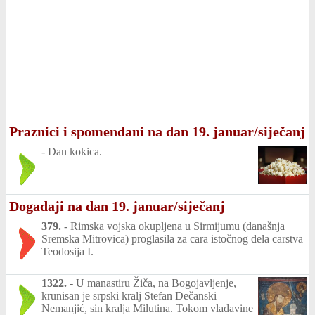
Praznici i spomendani na dan 19. januar/siječanj
-
Dan kokica.
Događaji na dan 19. januar/siječanj
379.
-
Rimska vojska okupljena u Sirmijumu (današnja
Sremska Mitrovica) proglasila za cara istočnog dela carstva
Teodosija I.
1322.
-
U manastiru Žiča, na Bogojavljenje,
krunisan je srpski kralj Stefan Dečanski
Nemanjić, sin kralja Milutina. Tokom vladavine