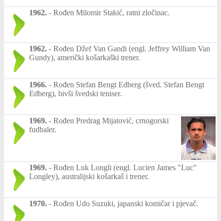
1962.
-
Rođen Milomir Stakić, ratni zločinac.
1962.
-
Rođen Džef Van Gandi (engl. Jeffrey William Van
Gundy), američki košarkaški trener.
1966.
-
Rođen Stefan Bengt Edberg (šved. Stefan Bengt
Edberg), bivši švedski teniser.
1969.
-
Rođen Predrag Mijatović, crnogorski
fudbaler.
1969.
-
Rođen Luk Longli (engl. Lucien James "Luc"
Longley), australijski košarkaš i trener.
1970.
-
Rođen Udo Suzuki, japanski komičar i pjevač.