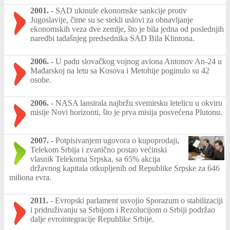
2001.
-
SAD ukinule ekonomske sankcije protiv
Jugoslavije, čime su se stekli uslovi za obnavljanje
ekonomskih veza dve zemlje, što je bila jedna od poslednjih
naredbi tadašnjeg predsednika SAD Bila Klintona.
2006.
-
U padu slovačkog vojnog aviona Antonov An-24 u
Mađarskoj na letu sa Kosova i Metohije poginulo su 42
osobe.
2006.
-
NASA lansirala najbržu svemirsku letelicu u okviru
misije Novi horizonti, što je prva misija posvećena Plutonu.
2007.
-
Potpisivanjem ugovora o kupoprodaji,
Telekom Srbija i zvanično postao većinski
vlasnik Telekoma Srpska, sa 65% akcija
državnog kapitala otkupljenih od Republike Srpske za 646
miliona evra.
2011.
-
Evropski parlament usvojio Sporazum o stabilizaciji
i pridruživanju sa Srbijom i Rezolucijom o Srbiji podržao
dalje evrointegracije Republike Srbije.