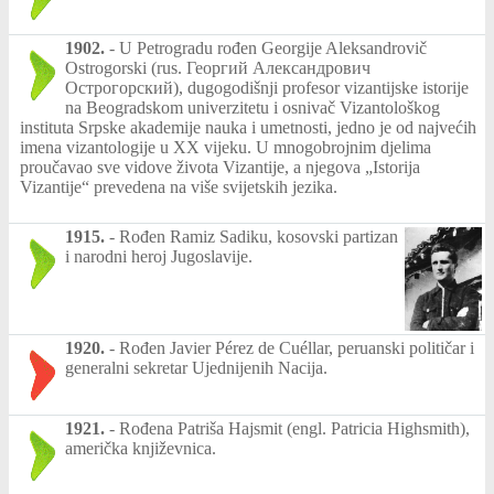
1902.
-
U Petrogradu rođen Georgije Aleksandrovič
Ostrogorski (rus. Георгий Александрович
Острогорский), dugogodišnji profesor vizantijske istorije
na Beogradskom univerzitetu i osnivač Vizantološkog
instituta Srpske akademije nauka i umetnosti, jedno je od najvećih
imena vizantologije u XX vijeku. U mnogobrojnim djelima
proučavao sve vidove života Vizantije, a njegova „Istorija
Vizantije“ prevedena na više svijetskih jezika.
1915.
-
Rođen Ramiz Sadiku, kosovski partizan
i narodni heroj Jugoslavije.
1920.
-
Rođen Javier Pérez de Cuéllar, peruanski političar i
generalni sekretar Ujednijenih Nacija.
1921.
-
Rođena Patriša Hajsmit (engl. Patricia Highsmith),
američka književnica.