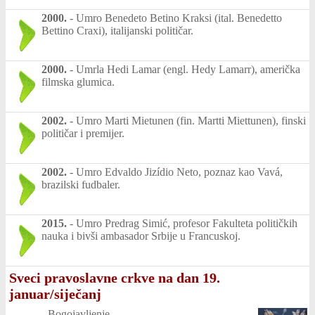
2000.
-
Umro Benedeto Betino Kraksi (ital. Benedetto
Bettino Craxi), italijanski političar.
2000.
-
Umrla Hedi Lamar (engl. Hedy Lamarr), američka
filmska glumica.
2002.
-
Umro Marti Mietunen (fin. Martti Miettunen), finski
političar i premijer.
2002.
-
Umro Edvaldo Jizídio Neto, poznaz kao Vavá,
brazilski fudbaler.
2015.
-
Umro Predrag Simić, profesor Fakulteta političkih
nauka i bivši ambasador Srbije u Francuskoj.
Sveci pravoslavne crkve na dan 19.
januar/siječanj
-
Bogojavljenje.