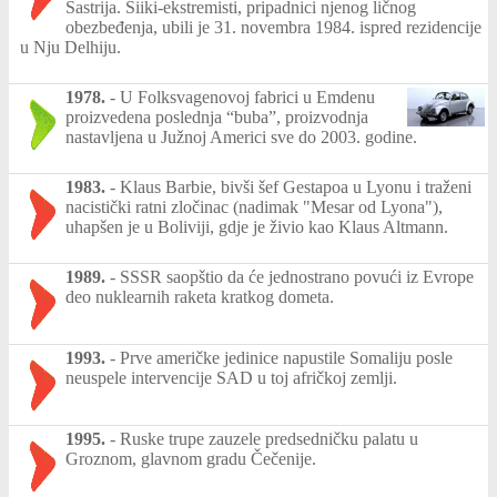
Šastrija. Siiki-ekstremisti, pripadnici njenog ličnog
obezbeđenja, ubili je 31. novembra 1984. ispred rezidencije
u Nju Delhiju.
1978.
-
U Folksvagenovoj fabrici u Emdenu
proizvedena poslednja “buba”, proizvodnja
nastavljena u Južnoj Americi sve do 2003. godine.
1983.
-
Klaus Barbie, bivši šef Gestapoa u Lyonu i traženi
nacistički ratni zločinac (nadimak "Mesar od Lyona"),
uhapšen je u Boliviji, gdje je živio kao Klaus Altmann.
1989.
-
SSSR saopštio da će jednostrano povući iz Evrope
deo nuklearnih raketa kratkog dometa.
1993.
-
Prve američke jedinice napustile Somaliju posle
neuspele intervencije SAD u toj afričkoj zemlji.
1995.
-
Ruske trupe zauzele predsedničku palatu u
Groznom, glavnom gradu Čečenije.