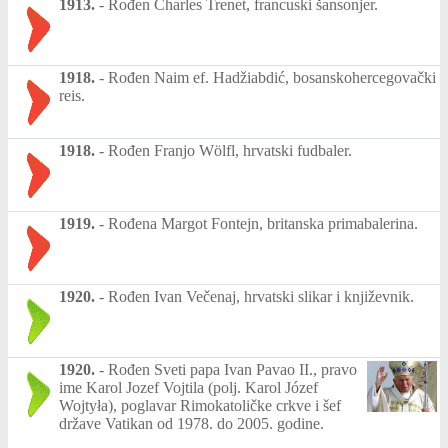
1913.
-
Rođen Charles Trenet, francuski šansonjer.
1918.
-
Rođen Naim ef. Hadžiabdić, bosanskohercegovački
reis.
1918.
-
Rođen Franjo Wölfl, hrvatski fudbaler.
1919.
-
Rođena Margot Fontejn, britanska primabalerina.
1920.
-
Rođen Ivan Večenaj, hrvatski slikar i književnik.
1920.
-
Rođen Sveti papa Ivan Pavao II., pravo
ime Karol Jozef Vojtila (polj. Karol Józef
Wojtyła), poglavar Rimokatoličke crkve i šef
države Vatikan od 1978. do 2005. godine.