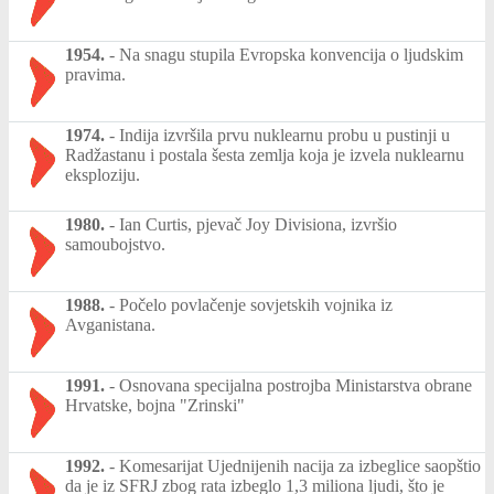
1954.
-
Na snagu stupila Evropska konvencija o ljudskim
pravima.
1974.
-
Indija izvršila prvu nuklearnu probu u pustinji u
Radžastanu i postala šesta zemlja koja je izvela nuklearnu
eksploziju.
1980.
-
Ian Curtis, pjevač Joy Divisiona, izvršio
samoubojstvo.
1988.
-
Počelo povlačenje sovjetskih vojnika iz
Avganistana.
1991.
-
Osnovana specijalna postrojba Ministarstva obrane
Hrvatske, bojna "Zrinski"
1992.
-
Komesarijat Ujednijenih nacija za izbeglice saopštio
da je iz SFRJ zbog rata izbeglo 1,3 miliona ljudi, što je