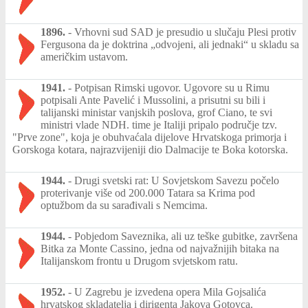
1896.
-
Vrhovni sud SAD je presudio u slučaju Plesi protiv
Fergusona da je doktrina „odvojeni, ali jednaki“ u skladu sa
američkim ustavom.
1941.
-
Potpisan Rimski ugovor. Ugovore su u Rimu
potpisali Ante Pavelić i Mussolini, a prisutni su bili i
talijanski ministar vanjskih poslova, grof Ciano, te svi
ministri vlade NDH. time je Italiji pripalo područje tzv.
"Prve zone", koja je obuhvaćala dijelove Hrvatskoga primorja i
Gorskoga kotara, najrazvijeniji dio Dalmacije te Boka kotorska.
1944.
-
Drugi svetski rat: U Sovjetskom Savezu počelo
proterivanje više od 200.000 Tatara sa Krima pod
optužbom da su sarađivali s Nemcima.
1944.
-
Pobjedom Saveznika, ali uz teške gubitke, završena
Bitka za Monte Cassino, jedna od najvažnijih bitaka na
Italijanskom frontu u Drugom svjetskom ratu.
1952.
-
U Zagrebu je izvedena opera Mila Gojsalića
hrvatskog skladatelja i dirigenta Jakova Gotovca.