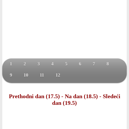
1
2
3
4
5
6
7
8
9
10
11
12
Prethodni dan (17.5)
-
Na dan (18.5)
-
Sledeći
dan (19.5)