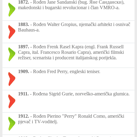
1872.
-
Rođen Jane Sandanski (bug. Яне Сандански),
makedonski i bugarski revolucionar i član VMRO-a.
1883.
-
Rođen Walter Gropius, njemački arhitekt i osnivač
Bauhaus-a.
1897.
-
Rođen Frenk Rasel Kapra (engl. Frank Russell
Capra, ital. Francesco Rosario Capra), američki filmski
režiser, scenarista i producent italijanskog porijekla.
1909.
-
Rođen Fred Perry, engleski teniser.
1911.
-
Rođena Sigrid Gurie, norveško-američka glumica.
1912.
-
Rođen Pierino "Perry" Ronald Como, američki
pjevač i TV-voditelj.