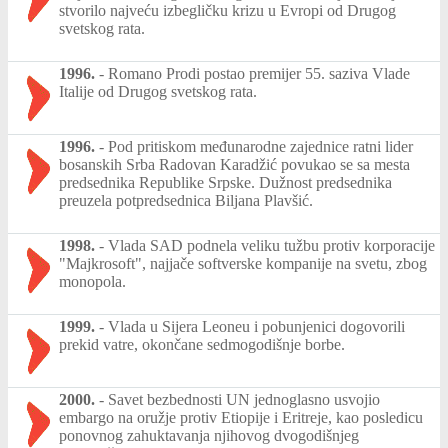
stvorilo najveću izbegličku krizu u Evropi od Drugog
svetskog rata.
1996.
-
Romano Prodi postao premijer 55. saziva Vlade
Italije od Drugog svetskog rata.
1996.
-
Pod pritiskom međunarodne zajednice ratni lider
bosanskih Srba Radovan Karadžić povukao se sa mesta
predsednika Republike Srpske. Dužnost predsednika
preuzela potpredsednica Biljana Plavšić.
1998.
-
Vlada SAD podnela veliku tužbu protiv korporacije
"Majkrosoft", najjače softverske kompanije na svetu, zbog
monopola.
1999.
-
Vlada u Sijera Leoneu i pobunjenici dogovorili
prekid vatre, okončane sedmogodišnje borbe.
2000.
-
Savet bezbednosti UN jednoglasno usvojio
embargo na oružje protiv Etiopije i Eritreje, kao posledicu
ponovnog zahuktavanja njihovog dvogodišnjeg