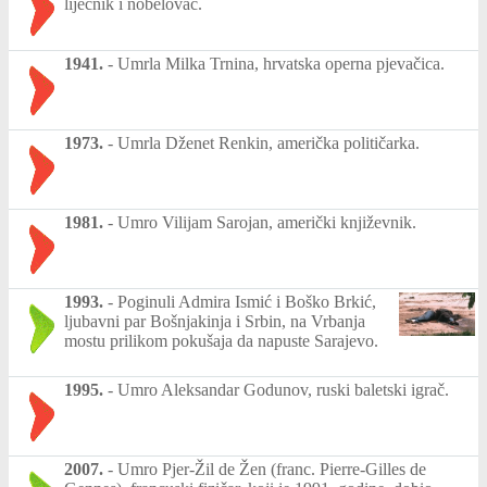
liječnik i nobelovac.
1941.
-
Umrla Milka Trnina, hrvatska operna pjevačica.
1973.
-
Umrla Dženet Renkin, američka političarka.
1981.
-
Umro Vilijam Sarojan, američki književnik.
1993.
-
Poginuli Admira Ismić i Boško Brkić,
ljubavni par Bošnjakinja i Srbin, na Vrbanja
mostu prilikom pokušaja da napuste Sarajevo.
1995.
-
Umro Aleksandar Godunov, ruski baletski igrač.
2007.
-
Umro Pjer-Žil de Žen (franc. Pierre-Gilles de