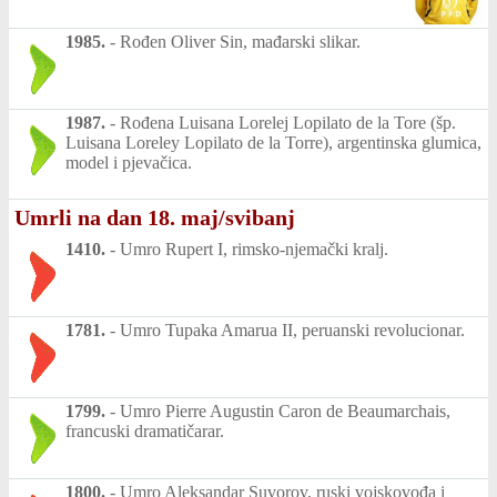
1985.
-
Rođen Oliver Sin, mađarski slikar.
1987.
-
Rođena Luisana Lorelej Lopilato de la Tore (šp.
Luisana Loreley Lopilato de la Torre), argentinska glumica,
model i pjevačica.
Umrli na dan 18. maj/svibanj
1410.
-
Umro Rupert I, rimsko-njemački kralj.
1781.
-
Umro Tupaka Amarua II, peruanski revolucionar.
1799.
-
Umro Pierre Augustin Caron de Beaumarchais,
francuski dramatičarar.
1800.
-
Umro Aleksandar Suvorov, ruski vojskovođa i