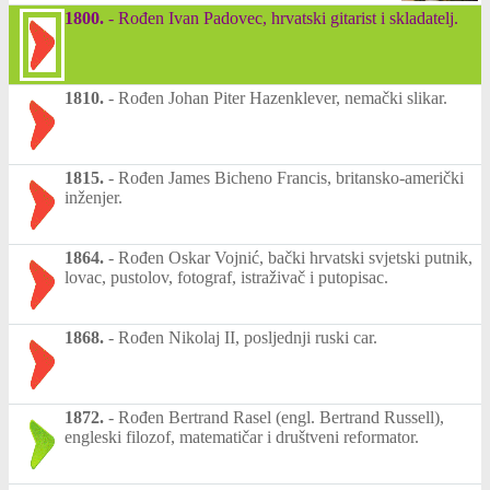
1800.
-
Rođen Ivan Padovec, hrvatski gitarist i skladatelj.
1810.
-
Rođen Johan Piter Hazenklever, nemački slikar.
1815.
-
Rođen James Bicheno Francis, britansko-američki
inženjer.
1864.
-
Rođen Oskar Vojnić, bački hrvatski svjetski putnik,
lovac, pustolov, fotograf, istraživač i putopisac.
1868.
-
Rođen Nikolaj II, posljednji ruski car.
1872.
-
Rođen Bertrand Rasel (engl. Bertrand Russell),
engleski filozof, matematičar i društveni reformator.