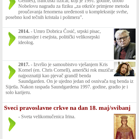
Gennes), francuski fizičar, koji je 1991. godine, dobio
Nobelovu nagradu za fiziku „za otkriće primjene metoda
proučavanja fenomena uređenosti u kompleksnije svrhe,
posebno kod tečnih kristala i polimera”.
2014.
-
Umro Dobrica Ćosić, srpski pisac,
romansijer i esejista, politički velikosrpski
ideolog.
2017.
-
Izvršio je samoubistvo vješanjem Kris
Kornel (en. Chris Cornell), američki rok muzičar
najpoznatiji kao pjevač grandž benda
Saundgarden. On je ujedno jedan od osnivača tog benda iz
Sijetla. Nakon raspada Saundgardena 1997. godine, gradio je i
solo karijeru.
Sveci pravoslavne crkve na dan 18. maj/svibanj
-
Sveta velikomučenica Irina.