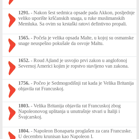
1291.
-
Nakon šest sedmica opsade pada Akkon, posljednje
veliko uporište kršćanskih snaga, u ruke muslimanskih
Memluka. Sa ovim su krstaški ratovi defintivno propali.
1565.
-
Počela je velika opsada Malte, u kojoj su osmanske
snage neuspešno pokušale da osvoje Maltu.
1652.
-
Roud Ajland je usvojio prvi zakon u anglofonoj
Severnoj Americi kojim je ropstvo stavljeno van zakona.
1756.
-
Počeo je Sedmogodišnji rat kada je Velika Britanija
objavila rat Francuskoj.
1803.
-
Velika Britanija objavila rat Francuskoj zbog
Napoleonovog uplitanja u unutrašnje stvari u Italiji i
Švajcarskoj.
1804.
-
Napoleon Bonaparta proglašen za cara Francuske.
U decembru krunisan kao Napoleon I.