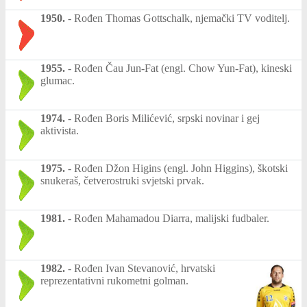
1950.
-
Rođen Thomas Gottschalk, njemački TV voditelj.
1955.
-
Rođen Čau Jun-Fat (engl. Chow Yun-Fat), kineski
glumac.
1974.
-
Rođen Boris Milićević, srpski novinar i gej
aktivista.
1975.
-
Rođen Džon Higins (engl. John Higgins), škotski
snukeraš, četverostruki svjetski prvak.
1981.
-
Rođen Mahamadou Diarra, malijski fudbaler.
1982.
-
Rođen Ivan Stevanović, hrvatski
reprezentativni rukometni golman.