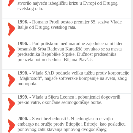
stvorilo najveću izbegličku krizu u Evropi od Drugog
svetskog rata.
1996.
-
Romano Prodi postao premijer 55. saziva Vlade
Italije od Drugog svetskog rata.
1996.
-
Pod pritiskom međunarodne zajednice ratni lider
bosanskih Srba Radovan Karadžić povukao se sa mesta
predsednika Republike Srpske. Dužnost predsednika
preuzela potpredsednica Biljana Plavšić.
1998.
-
Vlada SAD podnela veliku tužbu protiv korporacije
"Majkrosoft", najjače softverske kompanije na svetu, zbog
monopola.
1999.
-
Vlada u Sijera Leoneu i pobunjenici dogovorili
prekid vatre, okončane sedmogodišnje borbe.
2000.
-
Savet bezbednosti UN jednoglasno usvojio
embargo na oružje protiv Etiopije i Eritreje, kao posledicu
ponovnog zahuktavanja njihovog dvogodišnjeg