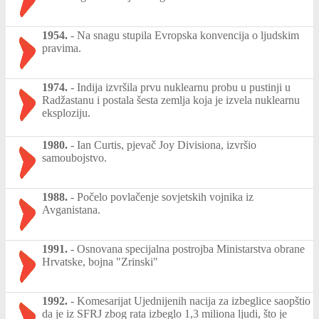
1954.
-
Na snagu stupila Evropska konvencija o ljudskim
pravima.
1974.
-
Indija izvršila prvu nuklearnu probu u pustinji u
Radžastanu i postala šesta zemlja koja je izvela nuklearnu
eksploziju.
1980.
-
Ian Curtis, pjevač Joy Divisiona, izvršio
samoubojstvo.
1988.
-
Počelo povlačenje sovjetskih vojnika iz
Avganistana.
1991.
-
Osnovana specijalna postrojba Ministarstva obrane
Hrvatske, bojna "Zrinski"
1992.
-
Komesarijat Ujednijenih nacija za izbeglice saopštio
da je iz SFRJ zbog rata izbeglo 1,3 miliona ljudi, što je