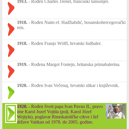
1913.
-
Rođen Charles Trenet, francuski šansonjer.
1918.
-
Rođen Naim ef. Hadžiabdić, bosanskohercegovački
reis.
1918.
-
Rođen Franjo Wölfl, hrvatski fudbaler.
1919.
-
Rođena Margot Fontejn, britanska primabalerina.
1920.
-
Rođen Ivan Večenaj, hrvatski slikar i književnik.
1920.
-
Rođen Sveti papa Ivan Pavao II., pravo
ime Karol Jozef Vojtila (polj. Karol Józef
Wojtyła), poglavar Rimokatoličke crkve i šef
države Vatikan od 1978. do 2005. godine.