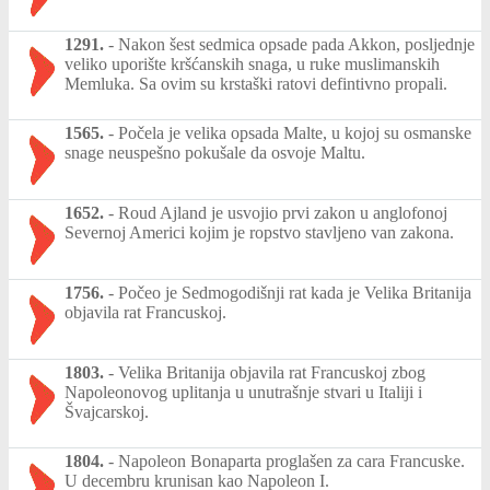
1291.
-
Nakon šest sedmica opsade pada Akkon, posljednje
veliko uporište kršćanskih snaga, u ruke muslimanskih
Memluka. Sa ovim su krstaški ratovi defintivno propali.
1565.
-
Počela je velika opsada Malte, u kojoj su osmanske
snage neuspešno pokušale da osvoje Maltu.
1652.
-
Roud Ajland je usvojio prvi zakon u anglofonoj
Severnoj Americi kojim je ropstvo stavljeno van zakona.
1756.
-
Počeo je Sedmogodišnji rat kada je Velika Britanija
objavila rat Francuskoj.
1803.
-
Velika Britanija objavila rat Francuskoj zbog
Napoleonovog uplitanja u unutrašnje stvari u Italiji i
Švajcarskoj.
1804.
-
Napoleon Bonaparta proglašen za cara Francuske.
U decembru krunisan kao Napoleon I.