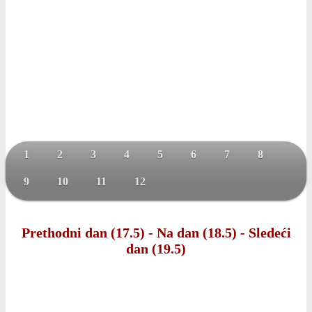
1
2
3
4
5
6
7
8
9
10
11
12
Prethodni dan (17.5)
-
Na dan (18.5)
-
Sledeći
dan (19.5)