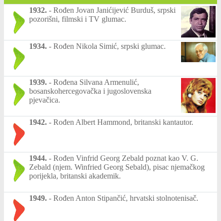
1932.
-
Rođen Jovan Janićijević Burduš, srpski
pozorišni, filmski i TV glumac.
1934.
-
Rođen Nikola Simić, srpski glumac.
1939.
-
Rođena Silvana Armenulić,
bosanskohercegovačka i jugoslovenska
pjevačica.
1942.
-
Rođen Albert Hammond, britanski kantautor.
1944.
-
Rođen Vinfrid Georg Zebald poznat kao V. G.
Zebald (njem. Winfried Georg Sebald), pisac njemačkog
porijekla, britanski akademik.
1949.
-
Rođen Anton Stipančić, hrvatski stolnotenisač.