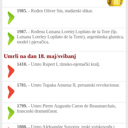
1985.
-
Rođen Oliver Sin, mađarski slikar.
1987.
-
Rođena Luisana Lorelej Lopilato de la Tore (šp.
Luisana Loreley Lopilato de la Torre), argentinska glumica,
model i pjevačica.
Umrli na dan 18. maj/svibanj
1410.
-
Umro Rupert I, rimsko-njemački kralj.
1781.
-
Umro Tupaka Amarua II, peruanski revolucionar.
1799.
-
Umro Pierre Augustin Caron de Beaumarchais,
francuski dramatičarar.
1800.
-
Umro Aleksandar Suvorov, ruski vojskovođa i