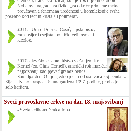
Gennes), francuski fizičar, koji je 1991. godine, dobio
Nobelovu nagradu za fiziku „za otkriće primjene metoda
proučavanja fenomena uređenosti u kompleksnije svrhe,
posebno kod tečnih kristala i polimera”.
2014.
-
Umro Dobrica Ćosić, srpski pisac,
romansijer i esejista, politički velikosrpski
ideolog.
2017.
-
Izvršio je samoubistvo vješanjem Kris
Kornel (en. Chris Cornell), američki rok muzičar
najpoznatiji kao pjevač grandž benda
Saundgarden. On je ujedno jedan od osnivača tog benda iz
Sijetla. Nakon raspada Saundgardena 1997. godine, gradio je i
solo karijeru.
Sveci pravoslavne crkve na dan 18. maj/svibanj
-
Sveta velikomučenica Irina.