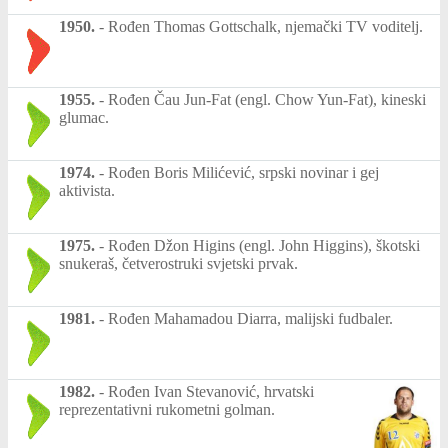
1950.
-
Rođen Thomas Gottschalk, njemački TV voditelj.
1955.
-
Rođen Čau Jun-Fat (engl. Chow Yun-Fat), kineski
glumac.
1974.
-
Rođen Boris Milićević, srpski novinar i gej
aktivista.
1975.
-
Rođen Džon Higins (engl. John Higgins), škotski
snukeraš, četverostruki svjetski prvak.
1981.
-
Rođen Mahamadou Diarra, malijski fudbaler.
1982.
-
Rođen Ivan Stevanović, hrvatski
reprezentativni rukometni golman.