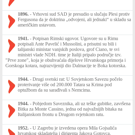
1896.
-
Vrhovni sud SAD je presudio u slučaju Plesi protiv
Fergusona da je doktrina „odvojeni, ali jednaki“ u skladu sa
američkim ustavom.
1941.
-
Potpisan Rimski ugovor. Ugovore su u Rimu
potpisali Ante Pavelić i Mussolini, a prisutni su bili i
talijanski ministar vanjskih poslova, grof Ciano, te svi
ministri vlade NDH. time je Italiji pripalo područje tzv.
"Prve zone", koja je obuhvaćala dijelove Hrvatskoga primorja i
Gorskoga kotara, najrazvijeniji dio Dalmacije te Boka kotorska.
1944.
-
Drugi svetski rat: U Sovjetskom Savezu počelo
proterivanje više od 200.000 Tatara sa Krima pod
optužbom da su sarađivali s Nemcima.
1944.
-
Pobjedom Saveznika, ali uz teške gubitke, završena
Bitka za Monte Cassino, jedna od najvažnijih bitaka na
Italijanskom frontu u Drugom svjetskom ratu.
1952.
-
U Zagrebu je izvedena opera Mila Gojsalića
hrvatskog skladatelja i dirigenta Jakova Gotovca.