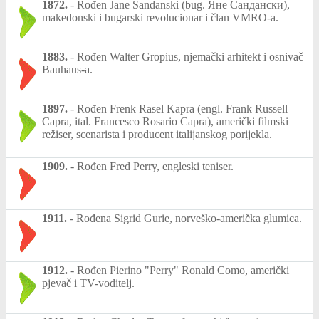
1872.
-
Rođen Jane Sandanski (bug. Яне Сандански),
makedonski i bugarski revolucionar i član VMRO-a.
1883.
-
Rođen Walter Gropius, njemački arhitekt i osnivač
Bauhaus-a.
1897.
-
Rođen Frenk Rasel Kapra (engl. Frank Russell
Capra, ital. Francesco Rosario Capra), američki filmski
režiser, scenarista i producent italijanskog porijekla.
1909.
-
Rođen Fred Perry, engleski teniser.
1911.
-
Rođena Sigrid Gurie, norveško-američka glumica.
1912.
-
Rođen Pierino "Perry" Ronald Como, američki
pjevač i TV-voditelj.