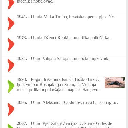
liječnik i nobelovac.
1941.
-
Umrla Milka Trnina, hrvatska operna pjevačica.
1973.
-
Umrla Dženet Renkin, američka političarka.
1981.
-
Umro Vilijam Sarojan, američki književnik.
1993.
-
Poginuli Admira Ismić i Boško Brkić,
ljubavni par Bošnjakinja i Srbin, na Vrbanja
mostu prilikom pokušaja da napuste Sarajevo.
1995.
-
Umro Aleksandar Godunov, ruski baletski igrač.
2007.
-
Umro Pjer-Žil de Žen (franc. Pierre-Gilles de