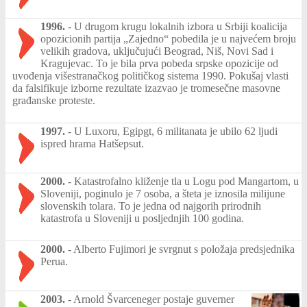
1996.
-
U drugom krugu lokalnih izbora u Srbiji koalicija
opozicionih partija „Zajedno“ pobedila je u najvećem broju
velikih gradova, uključujući Beograd, Niš, Novi Sad i
Kragujevac. To je bila prva pobeda srpske opozicije od
uvođenja višestranačkog političkog sistema 1990. Pokušaj vlasti
da falsifikuje izborne rezultate izazvao je tromesečne masovne
građanske proteste.
1997.
-
U Luxoru, Egipgt, 6 militanata je ubilo 62 ljudi
ispred hrama Hatšepsut.
2000.
-
Katastrofalno kliženje tla u Logu pod Mangartom, u
Sloveniji, poginulo je 7 osoba, a šteta je iznosila milijune
slovenskih tolara. To je jedna od najgorih prirodnih
katastrofa u Sloveniji u posljednjih 100 godina.
2000.
-
Alberto Fujimori je svrgnut s položaja predsjednika
Perua.
2003.
-
Arnold Švarceneger postaje guverner