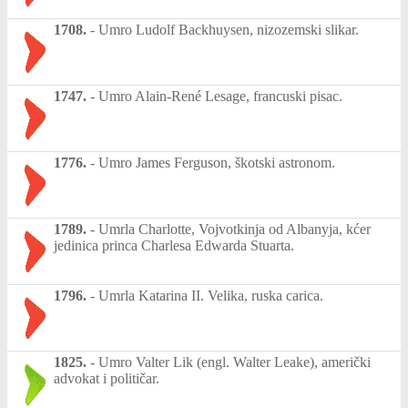
1708.
-
Umro Ludolf Backhuysen, nizozemski slikar.
1747.
-
Umro Alain-René Lesage, francuski pisac.
1776.
-
Umro James Ferguson, škotski astronom.
1789.
-
Umrla Charlotte, Vojvotkinja od Albanyja, kćer
jedinica princa Charlesa Edwarda Stuarta.
1796.
-
Umrla Katarina II. Velika, ruska carica.
1825.
-
Umro Valter Lik (engl. Walter Leake), američki
advokat i političar.