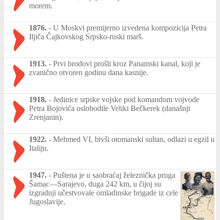
morem.
1876.
-
U Moskvi premijerno izvedena kompozicija Petra
Iljiča Čajkovskog Srpsko-ruski marš.
1913.
-
Prvi brodovi prošli kroz Panamski kanal, koji je
zvanično otvoren godinu dana kasnije.
1918.
-
Jedinice srpske vojske pod komandom vojvode
Petra Bojovića oslobodile Veliki Bečkerek (današnji
Zrenjanin).
1922.
-
Mehmed VI, bivši otomanski sultan, odlazi u egzil u
Italiju.
1947.
-
Puštena je u saobraćaj železnička pruga
Šamac—Sarajevo, duga 242 km, u čijoj su
izgradnji učestvovale omladinske brigade iz cele
Jugoslavije.