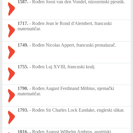
1587.
-
Rođen Joost van den Vondel, nizozemski pjesnik.
1717.
-
Rođen Jean le Rond d'Alembert, francuski
matematičar.
1749.
-
Rođen Nicolas Appert, francuski pronalazač.
1755.
-
Rođen Luj XVIII, francuski kralj.
1790.
-
Rođen August Ferdinand Möbius, njemački
matematičar.
1793.
-
Rođen Sir Charles Lock Eastlake, engleski slikar.
1816.
-
Rođen August Wilhelm Ambros, austrijski