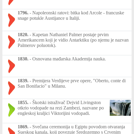
1796.
-
Napoleonski ratovi: bitka kod Arcole - francuske
snage potukle Austijance u Italiji.
1820.
-
Kapetan Nathaniel Palmer postaje prvim
Amerikancem koji je vidio Antarktiku (po njemu je nazvan
Palmerov poluotok).
1830.
-
Osnovana mađarska Akademija nauka.
1839.
-
Premijera Verdijeve prve opere, "Oberto, conte di
San Bonifacio" u Milanu.
1855.
-
Škotski istraživač Dejvid Livingston
otkrio vodopade na rezi Zambezi, nazvane po
engleskoj kraljici Viktorijini vodopadi.
1869.
-
Svečana ceremonija u Egiptu povodom otvaranja
Sueskog kanala, koji povezuje Sredozemno s Crvenim