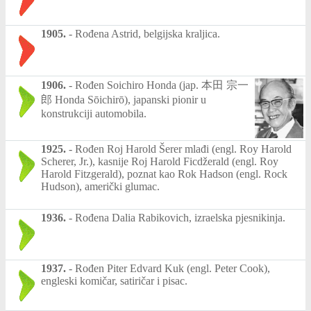
1905.
-
Rođena Astrid, belgijska kraljica.
1906.
-
Rođen Soichiro Honda (jap. 本田 宗一
郎 Honda Sōichirō), japanski pionir u
konstrukciji automobila.
1925.
-
Rođen Roj Harold Šerer mlađi (engl. Roy Harold
Scherer, Jr.), kasnije Roj Harold Ficdžerald (engl. Roy
Harold Fitzgerald), poznat kao Rok Hadson (engl. Rock
Hudson), američki glumac.
1936.
-
Rođena Dalia Rabikovich, izraelska pjesnikinja.
1937.
-
Rođen Piter Edvard Kuk (engl. Peter Cook),
engleski komičar, satiričar i pisac.