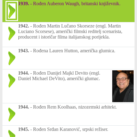
1939.
-
Rođen Auberon Waugh, britanski književnik.
1942.
-
Rođen Martin Lučano Skorseze (engl. Martin
Luciano Scorsese), američki filmski reditelj scenarista,
producent i istoričar filma italijanskog porijekla.
1943.
-
Rođena Lauren Hutton, američka glumica.
1944.
-
Rođen Danijel Majkl Devito (engl.
Daniel Michael DeVito), američki glumac.
1944.
-
Rođen Rem Koolhaas, nizozemski arhitekt.
1945.
-
Rođen Srđan Karanović, srpski režiser.