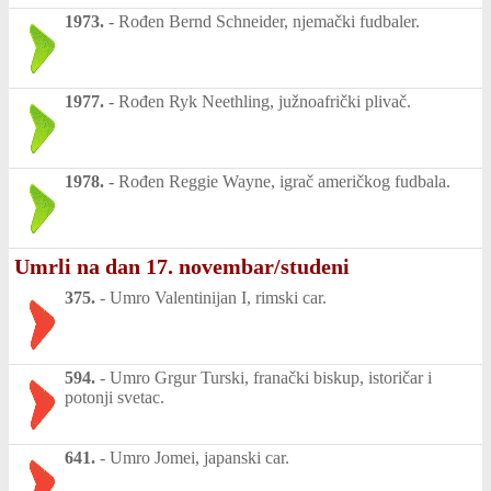
1973.
-
Rođen Bernd Schneider, njemački fudbaler.
1977.
-
Rođen Ryk Neethling, južnoafrički plivač.
1978.
-
Rođen Reggie Wayne, igrač američkog fudbala.
Umrli na dan 17. novembar/studeni
375.
-
Umro Valentinijan I, rimski car.
594.
-
Umro Grgur Turski, franački biskup, istoričar i
potonji svetac.
641.
-
Umro Jomei, japanski car.