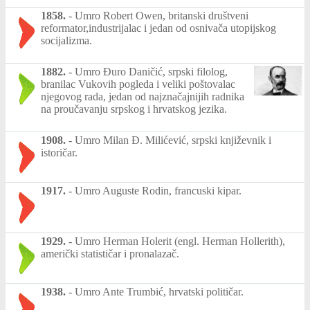
1858.
-
Umro Robert Owen, britanski društveni
reformator,industrijalac i jedan od osnivača utopijskog
socijalizma.
1882.
-
Umro Đuro Daničić, srpski filolog,
branilac Vukovih pogleda i veliki poštovalac
njegovog rada, jedan od najznačajnijih radnika
na proučavanju srpskog i hrvatskog jezika.
1908.
-
Umro Milan Đ. Milićević, srpski književnik i
istoričar.
1917.
-
Umro Auguste Rodin, francuski kipar.
1929.
-
Umro Herman Holerit (engl. Herman Hollerith),
američki statističar i pronalazač.
1938.
-
Umro Ante Trumbić, hrvatski političar.