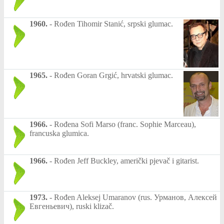
1960.
-
Rođen Tihomir Stanić, srpski glumac.
1965.
-
Rođen Goran Grgić, hrvatski glumac.
1966.
-
Rođena Sofi Marso (franc. Sophie Marceau),
francuska glumica.
1966.
-
Rođen Jeff Buckley, američki pjevač i gitarist.
1973.
-
Rođen Aleksej Umaranov (rus. Урманов, Алексей
Евгеньевич), ruski klizač.