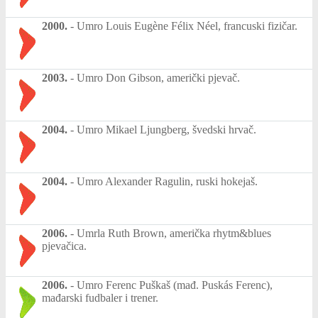
2000.
-
Umro Louis Eugène Félix Néel, francuski fizičar.
2003.
-
Umro Don Gibson, američki pjevač.
2004.
-
Umro Mikael Ljungberg, švedski hrvač.
2004.
-
Umro Alexander Ragulin, ruski hokejaš.
2006.
-
Umrla Ruth Brown, američka rhytm&blues
pjevačica.
2006.
-
Umro Ferenc Puškaš (mađ. Puskás Ferenc),
mađarski fudbaler i trener.