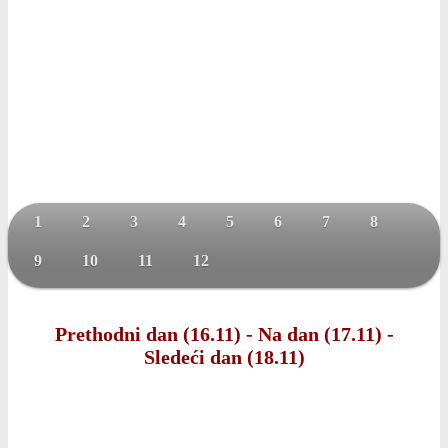
1
2
3
4
5
6
7
8
9
10
11
12
Prethodni dan (16.11)
-
Na dan (17.11)
-
Sledeći dan (18.11)