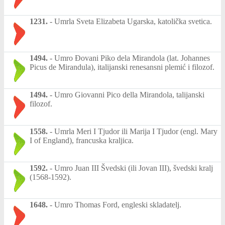
1231.
-
Umrla Sveta Elizabeta Ugarska, katolička svetica.
1494.
-
Umro Đovani Piko dela Mirandola (lat. Johannes
Picus de Mirandula), italijanski renesansni plemić i filozof.
1494.
-
Umro Giovanni Pico della Mirandola, talijanski
filozof.
1558.
-
Umrla Meri I Tjudor ili Marija I Tjudor (engl. Mary
I of England), francuska kraljica.
1592.
-
Umro Juan III Švedski (ili Jovan III), švedski kralj
(1568-1592).
1648.
-
Umro Thomas Ford, engleski skladatelj.