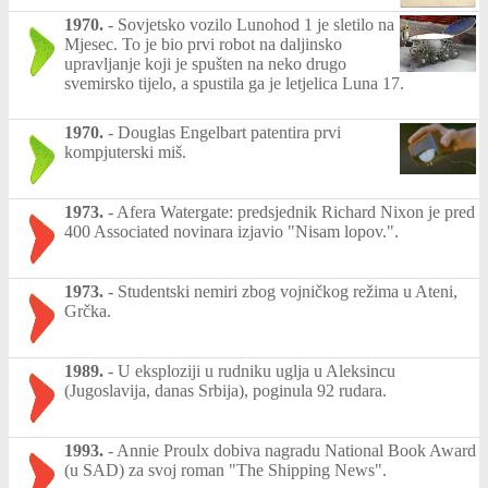
1970.
-
Sovjetsko vozilo Lunohod 1 je sletilo na
Mjesec. To je bio prvi robot na daljinsko
upravljanje koji je spušten na neko drugo
svemirsko tijelo, a spustila ga je letjelica Luna 17.
1970.
-
Douglas Engelbart patentira prvi
kompjuterski miš.
1973.
-
Afera Watergate: predsjednik Richard Nixon je pred
400 Associated novinara izjavio "Nisam lopov.".
1973.
-
Studentski nemiri zbog vojničkog režima u Ateni,
Grčka.
1989.
-
U eksploziji u rudniku uglja u Aleksincu
(Jugoslavija, danas Srbija), poginula 92 rudara.
1993.
-
Annie Proulx dobiva nagradu National Book Award
(u SAD) za svoj roman "The Shipping News".