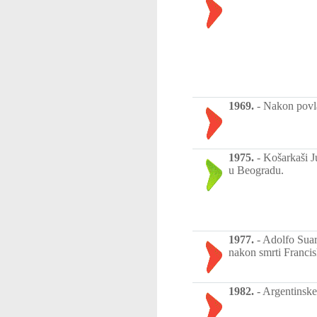
1969.
-
Nakon povla
1975.
-
Košarkaši J
u Beogradu.
1977.
-
Adolfo Suar
nakon smrti Franci
1982.
-
Argentinske