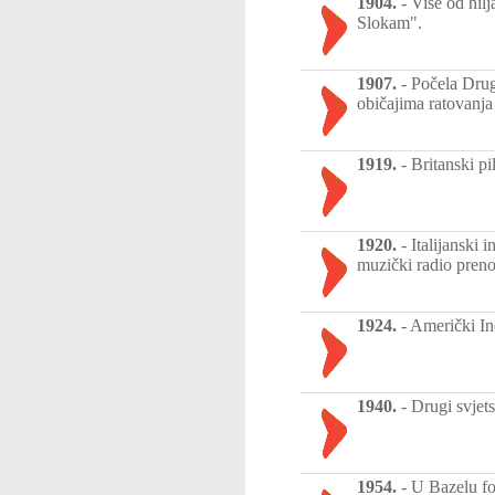
1904.
-
Više od hilj
Slokam".
1907.
-
Počela Drug
običajima ratovanja
1919.
-
Britanski pi
1920.
-
Italijanski 
muzički radio preno
1924.
-
Američki In
1940.
-
Drugi svjet
1954.
-
U Bazelu f