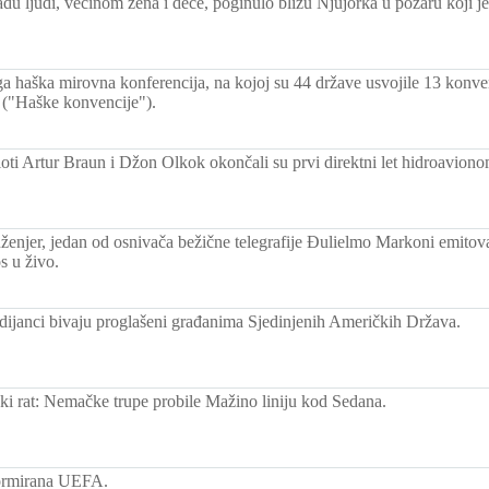
adu ljudi, većinom žena i dece, poginulo blizu Njujorka u požaru koji j
a haška mirovna konferencija, na kojoj su 44 države usvojile 13 konve
 ("Haške konvencije").
loti Artur Braun i Džon Olkok okončali su prvi direktni let hidroaviono
inženjer, jedan od osnivača bežične telegrafije Đulielmo Markoni emitov
s u živo.
dijanci bivaju proglašeni građanima Sjedinjenih Američkih Država.
ski rat: Nemačke trupe probile Mažino liniju kod Sedana.
ormirana UEFA.