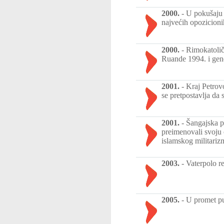
2000.
-
U pokušaju 
najvećih opozicionih
2000.
-
Rimokatolič
Ruande 1994. i geno
2001.
-
Kraj Petrov
se pretpostavlja da 
2001.
-
Šangajska p
preimenovali svoju 
islamskog militariz
2003.
-
Vaterpolo r
2005.
-
U promet pu