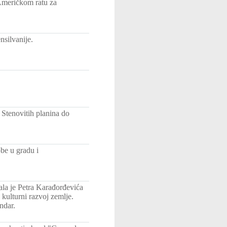
Američkom ratu za
nsilvanije.
Stenovitih planina do
be u gradu i
la je Petra Karađorđevića
 kulturni razvoj zemlje.
ndar.