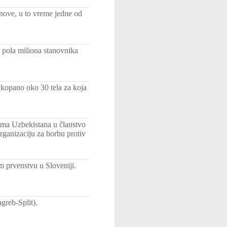
nove, u to vreme jedne od
 pola miliona stanovnika
akopano oko 30 tela za koja
jema Uzbekistana u članstvo
rganizaciju za borbu protiv
m prvenstvu u Sloveniji.
greb-Split).