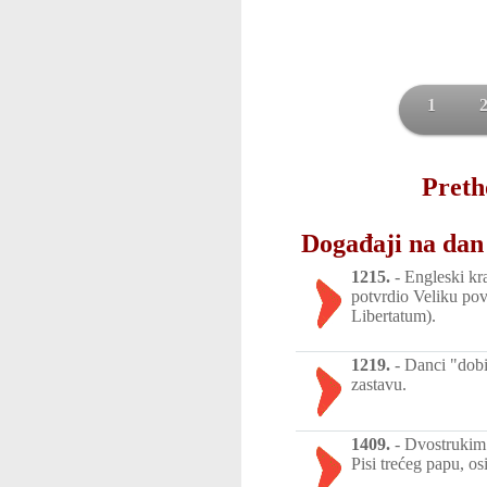
1
Preth
Događaji na dan 
1215.
-
Engleski kr
potvrdio Veliku pov
Libertatum).
1219.
-
Danci "dobi
zastavu.
1409.
-
Dvostrukim 
Pisi trećeg papu, o