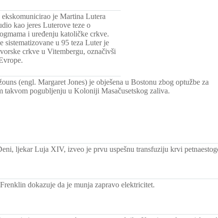
ekskomunicirao je Martina Lutera
udio kao jeres Luterove teze o
dogmama i uređenju katoličke crkve.
e sistematizovane u 95 teza Luter je
vorske crkve u Vitembergu, označivši
 Evrope.
ouns (engl. Margaret Jones) je obješena u Bostonu zbog optužbe za
om takvom pogubljenju u Koloniji Masačusetskog zaliva.
eni, ljekar Luja XIV, izveo je prvu uspešnu transfuziju krvi petnaesto
renklin dokazuje da je munja zapravo elektricitet.