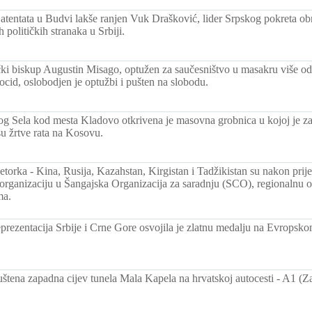
atentata u Budvi lakše ranjen Vuk Drašković, lider Srpskog pokreta ob
 političkih stranaka u Srbiji.
ki biskup Augustin Misago, optužen za saučesništvo u masakru više od
cid, oslobodjen je optužbi i pušten na slobodu.
og Sela kod mesta Kladovo otkrivena je masovna grobnica u kojoj je z
su žrtve rata na Kosovu.
etorka - Kina, Rusija, Kazahstan, Kirgistan i Tadžikistan su nakon pri
organizaciju u Šangajska Organizacija za saradnju (SCO), regionalnu o
ma.
eprezentacija Srbije i Crne Gore osvojila je zlatnu medalju na Evropsko
štena zapadna cijev tunela Mala Kapela na hrvatskoj autocesti - A1 (Za