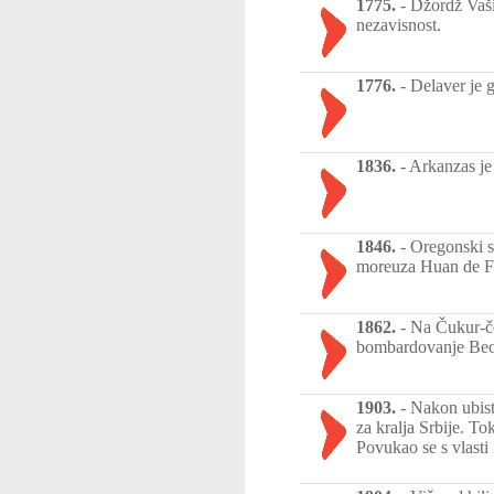
1775.
-
Džordž Vaši
nezavisnost.
1776.
-
Delaver je g
1836.
-
Arkanzas je
1846.
-
Oregonski s
moreuza Huan de F
1862.
-
Na Čukur-če
bombardovanje Beog
1903.
-
Nakon ubist
za kralja Srbije. T
Povukao se s vlasti