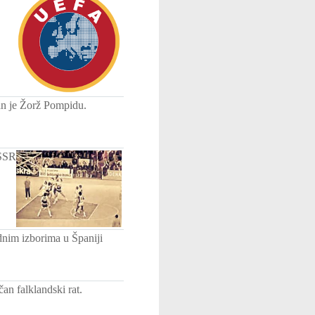
an je Žorž Pompidu.
SSSR
dnim izborima u Španiji
an falklandski rat.