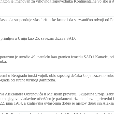
ngton je imenovan za vrhovnog zapovednika Kontinentalne vojske u 
lasao da suspenduje vlast britanske krune i da se zvanično odvoji od Pe
 primljen u Uniju kao 25. savezna država SAD.
porazum je utvrdio 49. paralelu kao granicu između SAD i Kanade, od 
uka.
smi u Beogradu turski vojnik ubio srpskog dečaka što je izazvalo suko
rada od strane turskog garnizona.
va Aleksandra Obrenovića u Majskom prevratu, Skupština Srbije izabra
okom njegove vladavine učvršćen je parlamentarizam i ubrzan privredni i
 22. juna 1914, a kraljevska ovlašćenja dobio je njegov drugi sin Aleksa