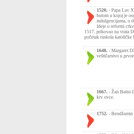
1520.
-
Papa Lav X 
bulom u kojoj je os
indulgencijama, o 
Ideje o reformi crkv
1517. prikovao na vrata D
početak raskola katoličke
1648.
-
Margaret Dž
veštičarstvo u prv
1667.
-
Žan Batist D
krv ovce.
1752.
-
Bendžamin F