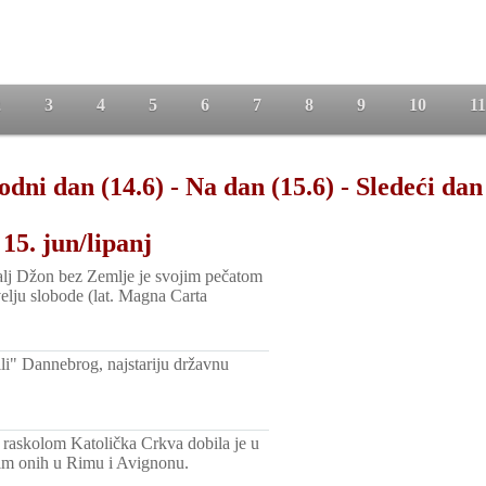
2
3
4
5
6
7
8
9
10
11
odni dan (14.6)
-
Na dan (15.6)
-
Sledeći dan
15. jun/lipanj
alj Džon bez Zemlje je svojim pečatom
elju slobode (lat. Magna Carta
li" Dannebrog, najstariju državnu
raskolom Katolička Crkva dobila je u
sim onih u Rimu i Avignonu.