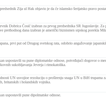
predsednik Zija ul Hak objavio je da će islamsko šerijatsko pravo posta
ževnik Dobrica Ćosić izabran za prvog predsednika SR Jugoslavije. Za 
ve prethodnog dana izabran je američki biznismen srpskog porekla Mil
apana, prvi put od Drugog svetskog rata, odobrio angažovanje japanskih
tikan uspostavili su pune diplomatske odnose, potvrđujući dogovor o m
ovnih sukobljavanja Jevreja i rimokatolika.
dnosti UN usvojioe rezoluciju o proširenju snaga UN u BiH trupama za 
h, britanskih i holandskih vojnika.
ikan uspostavili pune dipolmatske odnose.