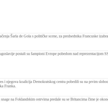
čenja Šarla de Gola s političke scene, za predsednika Francuske izabr
ugoslavije postali su šampioni Evrope pobedom nad reprezentacijom 
es i njegova koalicija Demokratskog centra pobedili su na prvim slobo
ska Franka.
 snage na Foklandskim ostrvima predale su se Britancima čime je okonč