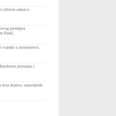
ti vrhovni zakon u
prvog premijera
an Panić.
 vojnika u inostranstvu.
eđusobnom priznanju i
brza dejstva, sastavljenih