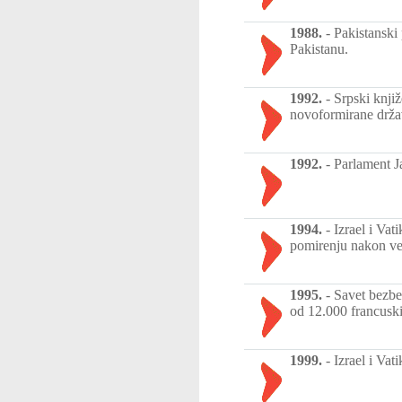
1988.
-
Pakistanski 
Pakistanu.
1992.
-
Srpski knji
novoformirane drža
1992.
-
Parlament J
1994.
-
Izrael i Va
pomirenju nakon vek
1995.
-
Savet bezbe
od 12.000 francuski
1999.
-
Izrael i Vat