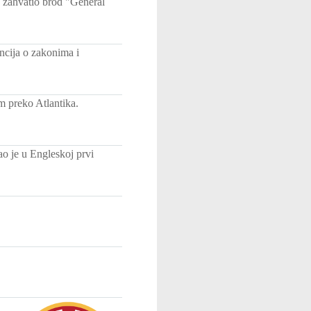
e zahvatio brod "General
ncija o zakonima i
m preko Atlantika.
ao je u Engleskoj prvi