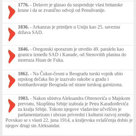
1776.
-
Delaver je glasao da suspenduje vlast britanske
krune i da se zvanično odvoji od Pensilvanije.
1836.
-
Arkanzas je primljen u Uniju kao 25. savezna
država SAD.
1846.
-
Oregonski sporazum je utvrdio 49. paralelu kao
granicu između SAD i Kanade, od Stenovitih planina do
moreuza Huan de Fuka.
1862.
-
Na Čukur-česmi u Beogradu turski vojnik ubio
srpskog dečaka što je izazvalo sukobe u gradu i
bombardovanje Beograda od strane turskog garnizona.
1903.
-
Nakon ubistva Aleksandra Obrenovića u Majskom
prevratu, Skupština Srbije izabrala je Petra Karađorđevića
za kralja Srbije. Tokom njegove vladavine učvršćen je
parlamentarizam i ubrzan privredni i kulturni razvoj zemlje.
Povukao se s vlasti 22. juna 1914, a kraljevska ovlašćenja dobio je
njegov drugi sin Aleksandar.