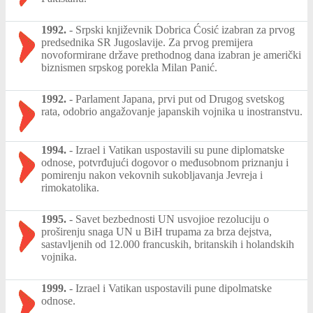
1992.
-
Srpski književnik Dobrica Ćosić izabran za prvog
predsednika SR Jugoslavije. Za prvog premijera
novoformirane države prethodnog dana izabran je američki
biznismen srpskog porekla Milan Panić.
1992.
-
Parlament Japana, prvi put od Drugog svetskog
rata, odobrio angažovanje japanskih vojnika u inostranstvu.
1994.
-
Izrael i Vatikan uspostavili su pune diplomatske
odnose, potvrđujući dogovor o međusobnom priznanju i
pomirenju nakon vekovnih sukobljavanja Jevreja i
rimokatolika.
1995.
-
Savet bezbednosti UN usvojioe rezoluciju o
proširenju snaga UN u BiH trupama za brza dejstva,
sastavljenih od 12.000 francuskih, britanskih i holandskih
vojnika.
1999.
-
Izrael i Vatikan uspostavili pune dipolmatske
odnose.