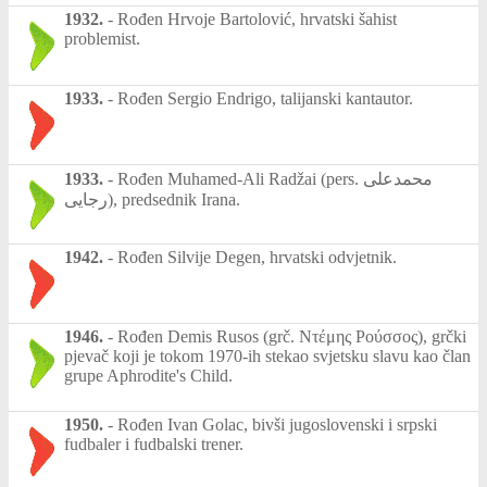
1932.
-
Rođen Hrvoje Bartolović, hrvatski šahist
problemist.
1933.
-
Rođen Sergio Endrigo, talijanski kantautor.
1933.
-
Rođen Muhamed-Ali Radžai (pers. محمدعلی
رجایی), predsednik Irana.
1942.
-
Rođen Silvije Degen, hrvatski odvjetnik.
1946.
-
Rođen Demis Rusos (grč. Ντέμης Ρούσσος), grčki
pjevač koji je tokom 1970-ih stekao svjetsku slavu kao član
grupe Aphrodite's Child.
1950.
-
Rođen Ivan Golac, bivši jugoslovenski i srpski
fudbaler i fudbalski trener.