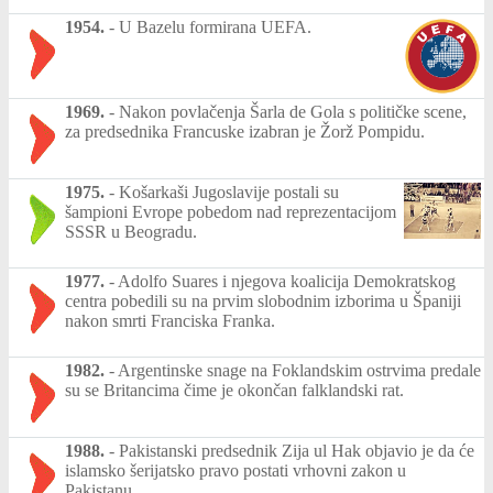
1954.
-
U Bazelu formirana UEFA.
1969.
-
Nakon povlačenja Šarla de Gola s političke scene,
za predsednika Francuske izabran je Žorž Pompidu.
1975.
-
Košarkaši Jugoslavije postali su
šampioni Evrope pobedom nad reprezentacijom
SSSR u Beogradu.
1977.
-
Adolfo Suares i njegova koalicija Demokratskog
centra pobedili su na prvim slobodnim izborima u Španiji
nakon smrti Franciska Franka.
1982.
-
Argentinske snage na Foklandskim ostrvima predale
su se Britancima čime je okončan falklandski rat.
1988.
-
Pakistanski predsednik Zija ul Hak objavio je da će
islamsko šerijatsko pravo postati vrhovni zakon u
Pakistanu.