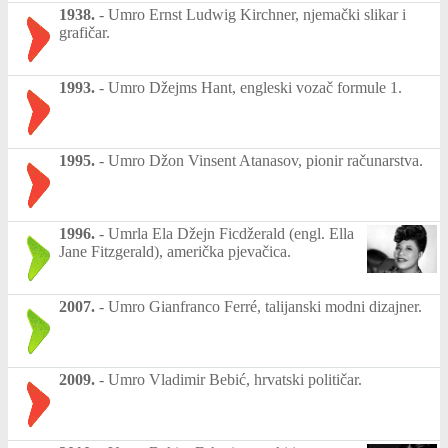
1938.
-
Umro Ernst Ludwig Kirchner, njemački slikar i
grafičar.
1993.
-
Umro Džejms Hant, engleski vozač formule 1.
1995.
-
Umro Džon Vinsent Atanasov, pionir računarstva.
1996.
-
Umrla Ela Džejn Ficdžerald (engl. Ella
Jane Fitzgerald), američka pjevačica.
2007.
-
Umro Gianfranco Ferré, talijanski modni dizajner.
2009.
-
Umro Vladimir Bebić, hrvatski političar.