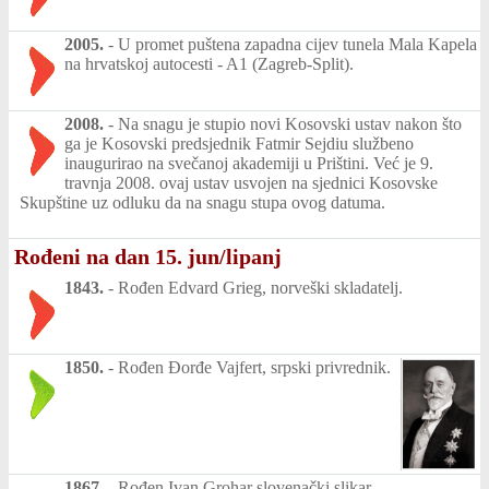
2005.
-
U promet puštena zapadna cijev tunela Mala Kapela
na hrvatskoj autocesti - A1 (Zagreb-Split).
2008.
-
Na snagu je stupio novi Kosovski ustav nakon što
ga je Kosovski predsjednik Fatmir Sejdiu službeno
inaugurirao na svečanoj akademiji u Prištini. Već je 9.
travnja 2008. ovaj ustav usvojen na sjednici Kosovske
Skupštine uz odluku da na snagu stupa ovog datuma.
Rođeni na dan 15. jun/lipanj
1843.
-
Rođen Edvard Grieg, norveški skladatelj.
1850.
-
Rođen Đorđe Vajfert, srpski privrednik.
1867.
-
Rođen Ivan Grohar slovenački slikar.