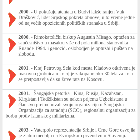
2000.
-
U pokušaju atentata u Budvi lakše ranjen Vuk
Drašković, lider Srpskog pokreta obnove, u to vreme jedne
od najvećih opozicionih političkih stranaka u Srbiji.
2000.
-
Rimokatolički biskup Augustin Misago, optužen za
saučesništvo u masakru više od pola miliona stanovnika
Ruande 1994. i genocid, oslobodjen je optužbi i pušten na
slobodu.
2001.
-
Kraj Petrovog Sela kod mesta Kladovo otkrivena je
masovna grobnica u kojoj je zakopano oko 30 tela za koja
se pretpostavlja da su žrtve rata na Kosovu.
2001.
-
Šangajska petorka - Kina, Rusija, Kazahstan,
Kirgistan i Tadžikistan su nakon prijema Uzbekistana u
članstvo preimenovali svoju organizaciju u Šangajska
Organizacija za saradnju (SCO), regionalnu organizaciju za
borbu protiv islamskog militarizma.
2003.
-
Vaterpolo reprezentacija Srbije i Crne Gore osvojila
je zlatnu medalju na Evropskom prvenstvu u Sloveniji.