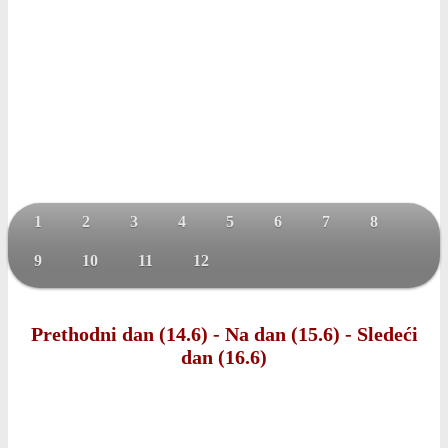
1
2
3
4
5
6
7
8
9
10
11
12
Prethodni dan (14.6)
-
Na dan (15.6)
-
Sledeći
dan (16.6)