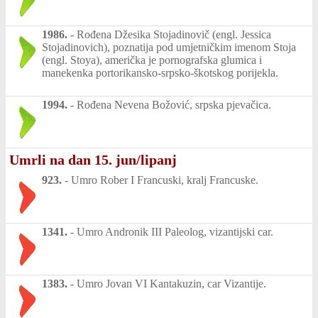
1986.
-
Rođena Džesika Stojadinovič (engl. Jessica
Stojadinovich), poznatija pod umjetničkim imenom Stoja
(engl. Stoya), američka je pornografska glumica i
manekenka portorikansko-srpsko-škotskog porijekla.
1994.
-
Rođena Nevena Božović, srpska pjevačica.
Umrli na dan 15. jun/lipanj
923.
-
Umro Rober I Francuski, kralj Francuske.
1341.
-
Umro Andronik III Paleolog, vizantijski car.
1383.
-
Umro Jovan VI Kantakuzin, car Vizantije.