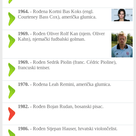
1964.
-
Rođena Kortni Bas Koks (engl.
Courteney Bass Cox), američka glumica.
1969.
-
Rođen Oliver Rolf Kan (njem. Oliver
Kahn), njemački fudbalski golman.
1969.
-
Rođen Sedrik Piolin (franc. Cédric Pioline),
francuski teniser.
1970.
-
Rođena Leah Remini, američka glumica.
1982.
-
Rođen Bojan Rudan, bosanski pisac.
1986.
-
Rođen Stjepan Hauser, hrvatski violončelist.