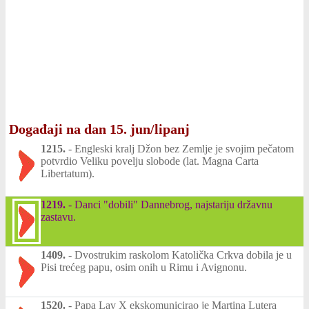
Događaji na dan 15. jun/lipanj
1215.
-
Engleski kralj Džon bez Zemlje je svojim pečatom
potvrdio Veliku povelju slobode (lat. Magna Carta
Libertatum).
1219.
-
Danci "dobili" Dannebrog, najstariju državnu
zastavu.
1409.
-
Dvostrukim raskolom Katolička Crkva dobila je u
Pisi trećeg papu, osim onih u Rimu i Avignonu.
1520.
-
Papa Lav X ekskomunicirao je Martina Lutera