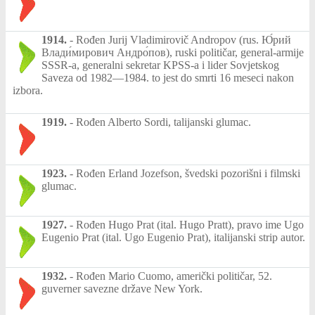
1914.
-
Rođen Jurij Vladimirovič Andropov (rus. Ю́рий
Влади́мирович Андро́пов), ruski političar, general-armije
SSSR-a, generalni sekretar KPSS-a i lider Sovjetskog
Saveza od 1982—1984. to jest do smrti 16 meseci nakon
izbora.
1919.
-
Rođen Alberto Sordi, talijanski glumac.
1923.
-
Rođen Erland Jozefson, švedski pozorišni i filmski
glumac.
1927.
-
Rođen Hugo Prat (ital. Hugo Pratt), pravo ime Ugo
Eugenio Prat (ital. Ugo Eugenio Prat), italijanski strip autor.
1932.
-
Rođen Mario Cuomo, američki političar, 52.
guverner savezne države New York.