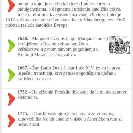
bulom u kojoj je osudio kao jeres Luterove teze o
indulgencijama, o dogmama i uređenju katoličke crkve.
Ideje o reformi crkve sistematizovane u 95 teza Luter je
1517. prikovao na vrata Dvorske crkve u Vitembergu, označivši
početak raskola katoličke Evrope.
1648.
-
Margaret Džouns (engl. Margaret Jones)
je obješena u Bostonu zbog optužbe za
veštičarstvo u prvom takvom pogubljenju u
Koloniji Masačusetskog zaliva.
1667.
-
Žan Batist Deni, ljekar Luja XIV, izveo je prvu
uspešnu transfuziju krvi petnaestogodišnjem dječaku
koristeći krv ovce.
1752.
-
Bendžamin Frenklin dokazuje da je munja zapravo
elektricitet.
1775.
-
Džordž Vašington je imenovan za vrhovnog
zapovednika Kontinentalne vojske u Američkom ratu za
nezavisnost.