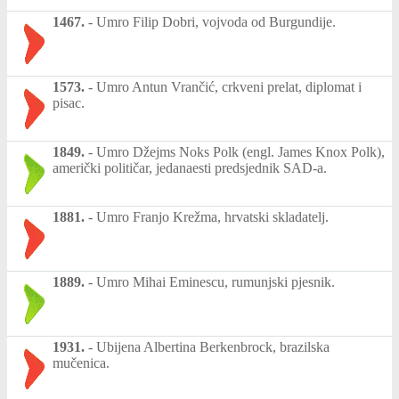
1467.
-
Umro Filip Dobri, vojvoda od Burgundije.
1573.
-
Umro Antun Vrančić, crkveni prelat, diplomat i
pisac.
1849.
-
Umro Džejms Noks Polk (engl. James Knox Polk),
američki političar, jedanaesti predsjednik SAD-a.
1881.
-
Umro Franjo Krežma, hrvatski skladatelj.
1889.
-
Umro Mihai Eminescu, rumunjski pjesnik.
1931.
-
Ubijena Albertina Berkenbrock, brazilska
mučenica.