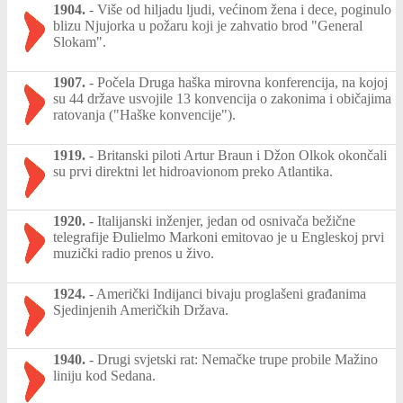
1904.
-
Više od hiljadu ljudi, većinom žena i dece, poginulo
blizu Njujorka u požaru koji je zahvatio brod "General
Slokam".
1907.
-
Počela Druga haška mirovna konferencija, na kojoj
su 44 države usvojile 13 konvencija o zakonima i običajima
ratovanja ("Haške konvencije").
1919.
-
Britanski piloti Artur Braun i Džon Olkok okončali
su prvi direktni let hidroavionom preko Atlantika.
1920.
-
Italijanski inženjer, jedan od osnivača bežične
telegrafije Đulielmo Markoni emitovao je u Engleskoj prvi
muzički radio prenos u živo.
1924.
-
Američki Indijanci bivaju proglašeni građanima
Sjedinjenih Američkih Država.
1940.
-
Drugi svjetski rat: Nemačke trupe probile Mažino
liniju kod Sedana.