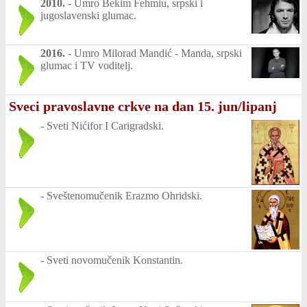
2010.
-
Umro Bekim Fehmiu, srpski i
jugoslavenski glumac.
2016.
-
Umro Milorad Mandić - Manda, srpski
glumac i TV voditelj.
Sveci pravoslavne crkve na dan 15. jun/lipanj
-
Sveti Nićifor I Carigradski.
-
Sveštenomučenik Erazmo Ohridski.
-
Sveti novomučenik Konstantin.