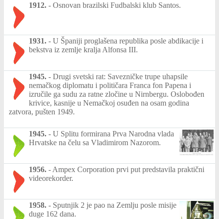
1912.
-
Osnovan brazilski Fudbalski klub Santos.
1931.
-
U Španiji proglašena republika posle abdikacije i
bekstva iz zemlje kralja Alfonsa III.
1945.
-
Drugi svetski rat: Savezničke trupe uhapsile
nemačkog diplomatu i političara Franca fon Papena i
izručile ga sudu za ratne zločine u Nirnbergu. Oslobođen
krivice, kasnije u Nemačkoj osuđen na osam godina
zatvora, pušten 1949.
1945.
-
U Splitu formirana Prva Narodna vlada
Hrvatske na čelu sa Vladimirom Nazorom.
1956.
-
Ampex Corporation prvi put predstavila praktični
videorekorder.
1958.
-
Sputnjik 2 je pao na Zemlju posle misije
duge 162 dana.