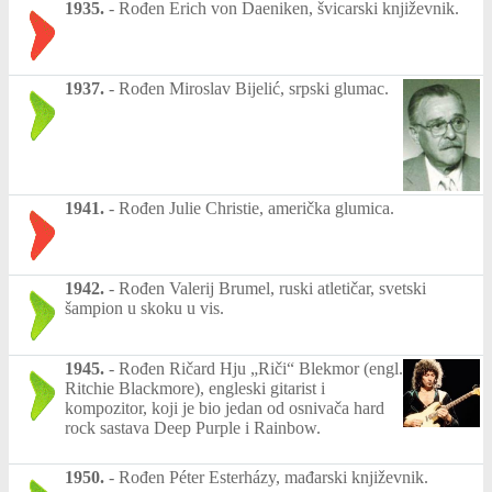
1935.
-
Rođen Erich von Daeniken, švicarski književnik.
1937.
-
Rođen Miroslav Bijelić, srpski glumac.
1941.
-
Rođen Julie Christie, američka glumica.
1942.
-
Rođen Valerij Brumel, ruski atletičar, svetski
šampion u skoku u vis.
1945.
-
Rođen Ričard Hju „Riči“ Blekmor (engl.
Ritchie Blackmore), engleski gitarist i
kompozitor, koji je bio jedan od osnivača hard
rock sastava Deep Purple i Rainbow.
1950.
-
Rođen Péter Esterházy, mađarski književnik.