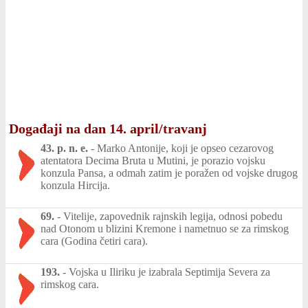
Događaji na dan 14. april/travanj
43. p. n. e.
-
Marko Antonije, koji je opseo cezarovog
atentatora Decima Bruta u Mutini, je porazio vojsku
konzula Pansa, a odmah zatim je poražen od vojske drugog
konzula Hircija.
69.
-
Vitelije, zapovednik rajnskih legija, odnosi pobedu
nad Otonom u blizini Kremone i nametnuo se za rimskog
cara (Godina četiri cara).
193.
-
Vojska u Iliriku je izabrala Septimija Severa za
rimskog cara.