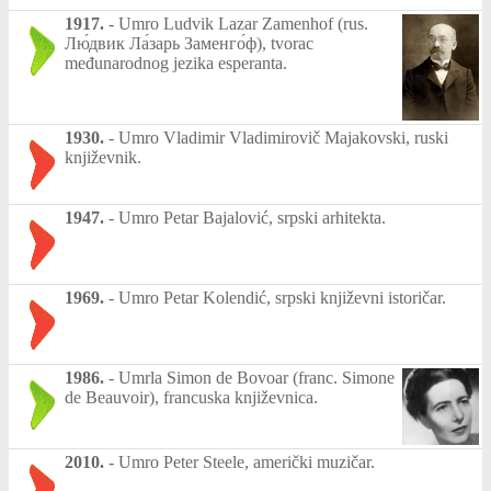
1917.
-
Umro Ludvik Lazar Zamenhof (rus.
Лю́двик Ла́зарь Заменго́ф), tvorac
međunarodnog jezika esperanta.
1930.
-
Umro Vladimir Vladimirovič Majakovski, ruski
književnik.
1947.
-
Umro Petar Bajalović, srpski arhitekta.
1969.
-
Umro Petar Kolendić, srpski književni istoričar.
1986.
-
Umrla Simon de Bovoar (franc. Simone
de Beauvoir), francuska književnica.
2010.
-
Umro Peter Steele, američki muzičar.