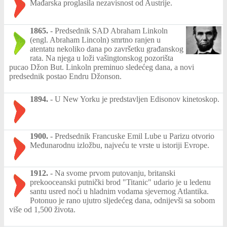
Mađarska proglasila nezavisnost od Austrije.
1865.
-
Predsednik SAD Abraham Linkoln
(engl. Abraham Lincoln) smrtno ranjen u
atentatu nekoliko dana po završetku građanskog
rata. Na njega u loži vašingtonskog pozorišta
pucao Džon But. Linkoln preminuo sledećeg dana, a novi
predsednik postao Endru Džonson.
1894.
-
U New Yorku je predstavljen Edisonov kinetoskop.
1900.
-
Predsednik Francuske Emil Lube u Parizu otvorio
Međunarodnu izložbu, najveću te vrste u istoriji Evrope.
1912.
-
Na svome prvom putovanju, britanski
prekooceanski putnički brod "Titanic" udario je u ledenu
santu usred noći u hladnim vodama sjevernog Atlantika.
Potonuo je rano ujutro sljedećeg dana, odnijevši sa sobom
više od 1,500 života.