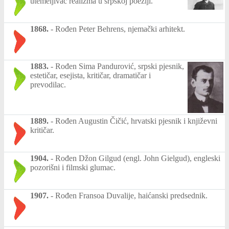
utemeljivač realizma u srpskoj poeziji.
1868.
-
Rođen Peter Behrens, njemački arhitekt.
1883.
-
Rođen Sima Pandurović, srpski pjesnik,
estetičar, esejista, kritičar, dramatičar i
prevodilac.
1889.
-
Rođen Augustin Čičić, hrvatski pjesnik i književni
kritičar.
1904.
-
Rođen Džon Gilgud (engl. John Gielgud), engleski
pozorišni i filmski glumac.
1907.
-
Rođen Fransoa Duvalije, haićanski predsednik.