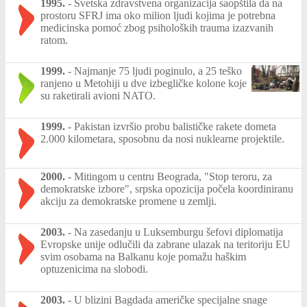
1995.
-
Svetska zdravstvena organizacija saopštila da na
prostoru SFRJ ima oko milion ljudi kojima je potrebna
medicinska pomoć zbog psiholoških trauma izazvanih
ratom.
1999.
-
Najmanje 75 ljudi poginulo, a 25 teško
ranjeno u Metohiji u dve izbegličke kolone koje
su raketirali avioni NATO.
1999.
-
Pakistan izvršio probu balističke rakete dometa
2.000 kilometara, sposobnu da nosi nuklearne projektile.
2000.
-
Mitingom u centru Beograda, "Stop teroru, za
demokratske izbore", srpska opozicija počela koordiniranu
akciju za demokratske promene u zemlji.
2003.
-
Na zasedanju u Luksemburgu šefovi diplomatija
Evropske unije odlučili da zabrane ulazak na teritoriju EU
svim osobama na Balkanu koje pomažu haškim
optuzenicima na slobodi.
2003.
-
U blizini Bagdada američke specijalne snage