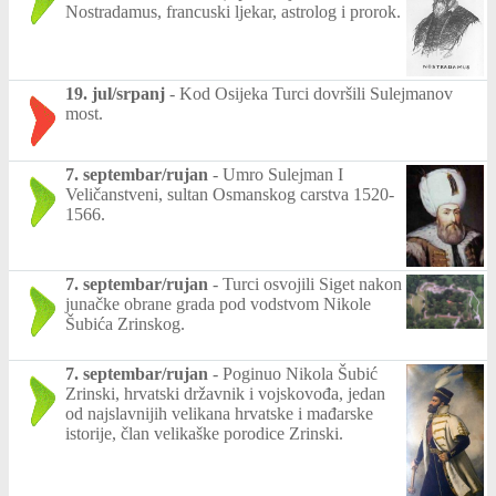
Nostradamus, francuski ljekar, astrolog i prorok.
19. jul/srpanj
-
Kod Osijeka Turci dovršili Sulejmanov
most.
7. septembar/rujan
-
Umro Sulejman I
Veličanstveni, sultan Osmanskog carstva 1520-
1566.
7. septembar/rujan
-
Turci osvojili Siget nakon
junačke obrane grada pod vodstvom Nikole
Šubića Zrinskog.
7. septembar/rujan
-
Poginuo Nikola Šubić
Zrinski, hrvatski državnik i vojskovođa, jedan
od najslavnijih velikana hrvatske i mađarske
istorije, član velikaške porodice Zrinski.