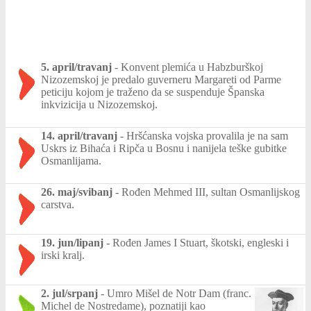
5. april/travanj
-
Konvent plemića u Habzburškoj
Nizozemskoj je predalo guverneru Margareti od Parme
peticiju kojom je traženo da se suspenduje Španska
inkvizicija u Nizozemskoj.
14. april/travanj
-
Hršćanska vojska provalila je na sam
Uskrs iz Bihaća i Ripča u Bosnu i nanijela teške gubitke
Osmanlijama.
26. maj/svibanj
-
Rođen Mehmed III, sultan Osmanlijskog
carstva.
19. jun/lipanj
-
Rođen James I Stuart, škotski, engleski i
irski kralj.
2. jul/srpanj
-
Umro Mišel de Notr Dam (franc.
Michel de Nostredame), poznatiji kao