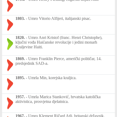
1803.
-
Umro Vitorio Alfijeri, italijanski pisac.
1820.
-
Umro Anri Kristof (franc. Henri Christophe),
ključni vođa Haićanske revolucije i jedini monarh
Kraljevine Haiti.
1869.
-
Umro Franklin Pierce, američki političar, 14.
predsjednik SAD-a.
1895.
-
Umrla Min, korejska kraljica.
1957.
-
Umrla Marica Stanković, hrvatska katolička
aktivistica, prosvjetna djelatnica.
1967.
-
Umro Klement Ričard Atli, britanski državnik.