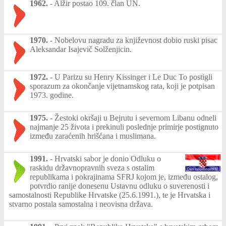
1962.
-
Alžir postao 109. član UN.
1970.
-
Nobelovu nagradu za književnost dobio ruski pisac
Aleksandar Isajevič Solženjicin.
1972.
-
U Parizu su Henry Kissinger i Le Duc To postigli
sporazum za okončanje vijetnamskog rata, koji je potpisan
1973. godine.
1975.
-
Žestoki okršaji u Bejrutu i severnom Libanu odneli
najmanje 25 života i prekinuli poslednje primirje postignuto
između zaraćenih hrišćana i muslimana.
1991.
-
Hrvatski sabor je donio Odluku o
raskidu državnopravnih sveza s ostalim
republikama i pokrajinama SFRJ kojom je, između ostalog,
potvrdio ranije donesenu Ustavnu odluku o suverenosti i
samostalnosti Republike Hrvatske (25.6.1991.), te je Hrvatska i
stvarno postala samostalna i neovisna država.