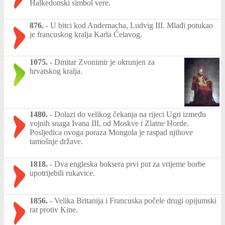
Halkedonski simbol vere.
876.
-
U bitci kod Andernacha, Ludvig III. Mlađi potukao
je francuskog kralja Karla Ćelavog.
1075.
-
Dmitar Zvonimir je okrunjen za
hrvatskog kralja.
1480.
-
Dolazi do velikog čekanja na rijeci Ugri između
vojnih snaga Ivana III, od Moskve i Zlatne Horde.
Posljedica ovoga poraza Mongola je raspad njihove
tamošnje države.
1818.
-
Dva engleska boksera prvi put za vrijeme borbe
upotrijebili rukavice.
1856.
-
Velika Britanija i Francuska počele drugi opijumski
rat protiv Kine.