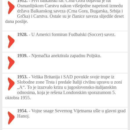
1912.
-
Prvi balkanski rat: Crna Gora objavila je rat
Osmanlijskom Carstvu nakon višetjedne napetosti izmedu
država Balkanskog saveza (Crna Gora, Bugarska, Srbija i
Grčka) i Carstva. Ostale su je članice saveza slijedile deset
dana poslije.
1928.
-
U Americi formiran Fudbalski (Soccer) savez.
1939.
-
Njemačka anektirala zapadnu Poljsku.
1953.
-
Velika Britanija i SAD povukle svoje trupe iz
Slobodne zone Trsta i predale Italiji civilnu upravu u zoni
„A“. To je izazvalo krizu u jugoslovensko-italijanskim
odnosima, koja je rešena Londonskim sporazumom 5.
oktobra 1955.
1954.
-
Vojne snage Severnog Vijetnama ušle u glavni grad
Hanoj.