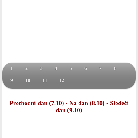
1
2
3
4
5
6
7
8
9
10
11
12
Prethodni dan (7.10)
-
Na dan (8.10)
-
Sledeći
dan (9.10)