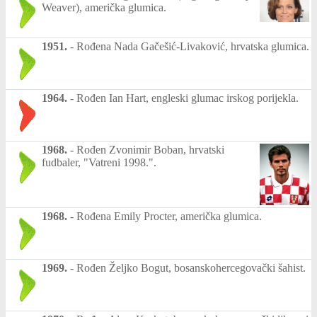
Weaver), američka glumica.
1951.
-
Rođena Nada Gačešić-Livaković, hrvatska glumica.
1964.
-
Rođen Ian Hart, engleski glumac irskog porijekla.
1968.
-
Rođen Zvonimir Boban, hrvatski
fudbaler, "Vatreni 1998.".
1968.
-
Rođena Emily Procter, američka glumica.
1969.
-
Rođen Željko Bogut, bosanskohercegovački šahist.