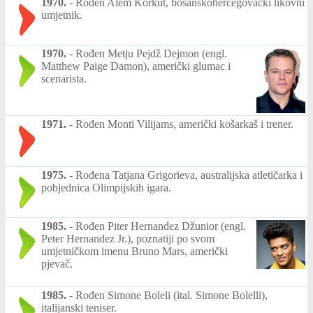
1970.
-
Rođen Alem Korkut, bosanskohercegovački likovni
umjetnik.
1970.
-
Rođen Metju Pejdž Dejmon (engl.
Matthew Paige Damon), američki glumac i
scenarista.
1971.
-
Rođen Monti Vilijams, američki košarkaš i trener.
1975.
-
Rođena Tatjana Grigorieva, australijska atletičarka i
pobjednica Olimpijskih igara.
1985.
-
Rođen Piter Hernandez Džunior (engl.
Peter Hernandez Jr.), poznatiji po svom
umjetničkom imenu Bruno Mars, američki
pjevač.
1985.
-
Rođen Simone Boleli (ital. Simone Bolelli),
italijanski teniser.