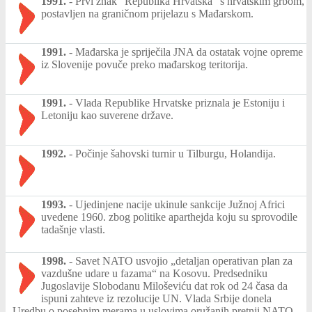
1991.
-
Prvi znak "Republika Hrvatska" s hrvatskim grbom,
postavljen na graničnom prijelazu s Mađarskom.
1991.
-
Mađarska je spriječila JNA da ostatak vojne opreme
iz Slovenije povuče preko mađarskog teritorija.
1991.
-
Vlada Republike Hrvatske priznala je Estoniju i
Letoniju kao suverene države.
1992.
-
Počinje šahovski turnir u Tilburgu, Holandija.
1993.
-
Ujedinjene nacije ukinule sankcije Južnoj Africi
uvedene 1960. zbog politike aparthejda koju su sprovodile
tadašnje vlasti.
1998.
-
Savet NATO usvojio „detaljan operativan plan za
vazdušne udare u fazama“ na Kosovu. Predsedniku
Jugoslavije Slobodanu Miloševiću dat rok od 24 časa da
ispuni zahteve iz rezolucije UN. Vlada Srbije donela
Uredbu o posebnim merama u uslovima oružanih pretnji NATO.