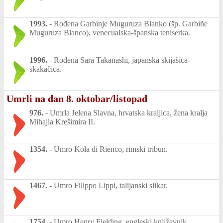
1993.
-
Rođena Garbinje Muguruza Blanko (šp. Garbiñe
Muguruza Blanco), venecualska-španska teniserka.
1996.
-
Rođena Sara Takanashi, japanska skijašica-
skakačica.
Umrli na dan 8. oktobar/listopad
976.
-
Umrla Jelena Slavna, hrvatska kraljica, žena kralja
Mihajla Krešimira II.
1354.
-
Umro Kola di Rienco, rimski tribun.
1467.
-
Umro Filippo Lippi, talijanski slikar.
1754.
-
Umro Henry Fielding, engleski književnik.