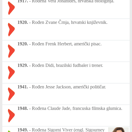
1917.
-
Rođena Vera Johanides, hrvatska biologinja.
1920.
-
Rođen Zvane Črnja, hrvatski književnik.
1920.
-
Rođen Frenk Herbert, američki pisac.
1929.
-
Rođen Didi, brazilski fudbaler i trener.
1941.
-
Rođen Jesse Jackson, američki političar.
1948.
-
Rođena Claude Jade, francuska filmska glumica.
1949.
-
Rođena Sigorni Viver (engl. Sigourney