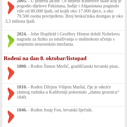
2005.
-
U potresu jačine 7,6 stepeni Rihterove skale koji je
pogodio dijelove Pakistana, Indije i Afganistana poginulo
više od 80.000 ljudi, od kojih oko 17.000 djece, a oko
79.500 osoba povrijeđeno. Broj beskućnika dostigao je oko
3,3 miliona ljudi.
2024.
-
John Hopfield i Geoffrey Hinton dobili Nobelovu
nagradu za fiziku za istraživanja o mašinskom učenju s
umjetnim neuronskim mrežama.
Rođeni na dan 8. oktobar/listopad
1800.
-
Rođen Šimon Meršić, gradišćanski hrvatski pisac.
1810.
-
Rođen Džejms Vilijem Maršal, čije je otkriće
zlatnog rudnika u Kaliforniji pokrenulo „zlatnu groznicu“
1849.
1846.
-
Rođen Josip Fon, hrvatski liječnik.