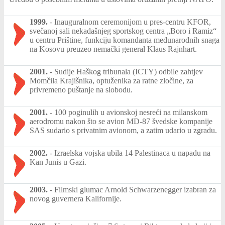
1999.
-
Inauguralnom ceremonijom u pres-centru KFOR,
svečanoj sali nekadašnjeg sportskog centra „Boro i Ramiz“
u centru Prištine, funkciju komandanta međunarodnih snaga
na Kosovu preuzeo nemački general Klaus Rajnhart.
2001.
-
Sudije Haškog tribunala (ICTY) odbile zahtjev
Momčila Krajišnika, optuženika za ratne zločine, za
privremeno puštanje na slobodu.
2001.
-
100 poginulih u avionskoj nesreći na milanskom
aerodromu nakon što se avion MD-87 švedske kompanije
SAS sudario s privatnim avionom, a zatim udario u zgradu.
2002.
-
Izraelska vojska ubila 14 Palestinaca u napadu na
Kan Junis u Gazi.
2003.
-
Filmski glumac Arnold Schwarzenegger izabran za
novog guvernera Kalifornije.