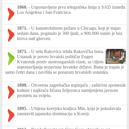
1860.
-
Uspostavljena prva telegrafska linija u SAD između
Los Angelesa i San Francisca.
1871.
-
U katastrofalnom požaru u Chicagu, koji je trajao
sedam dana, poginulo je 300 ljudi, a 900.000 ostalo je bez
krova nad glavom.
1871.
-
U selu Rakovica izbila Rakovička buna.
Ustanak je poveo hrvatski političar Eugen
Kvaternik protiv austrougarskih vlasti, sa ciljem
uspostavljanja nezavisne hrvatske države. Buna je trajala je
samo četiri dana i završila se porazom hrvatskih ustanika.
1890.
-
Otvorena zagrebačka uspinjača - zaštićeni spomenik
kulture i najkraća žičana željeznica namijenjena javnom
prometu na svijetu.
1895.
-
Ubijena korejska kraljica Min, koja je pokušavala
zaustaviti japansku dominaciju u Koreji.