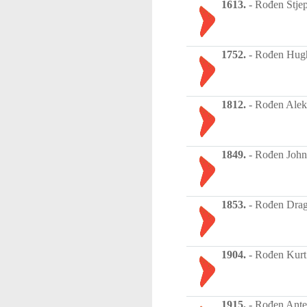
1613.
-
Rođen Stjepa
1752.
-
Rođen Hugh 
1812.
-
Rođen Aleks
1849.
-
Rođen John 
1853.
-
Rođen Dragu
1904.
-
Rođen Kurt 
1915.
-
Rođen Ante 