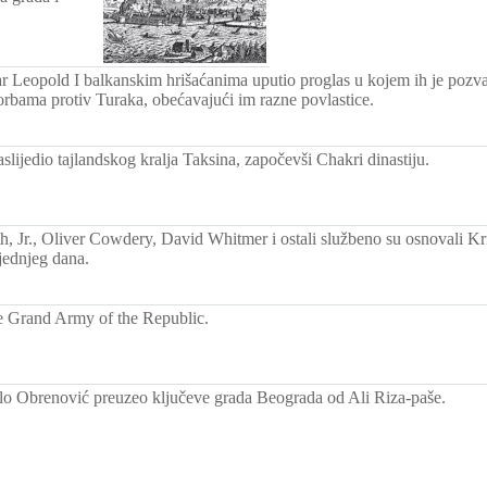
car Leopold I balkanskim hrišaćanima uputio proglas u kojem ih je pozv
rbama protiv Turaka, obećavajući im razne povlastice.
slijedio tajlandskog kralja Taksina, započevši Chakri dinastiju.
h, Jr., Oliver Cowdery, David Whitmer i ostali službeno su osnovali K
jednjeg dana.
 Grand Army of the Republic.
o Obrenović preuzeo ključeve grada Beograda od Ali Riza-paše.