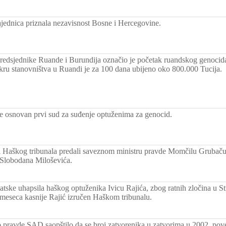
jednica priznala nezavisnost Bosne i Hercegovine.
predsjednike Ruande i Burundija označio je početak ruandskog genocid
 stanovništva u Ruandi je za 100 dana ubijeno oko 800.000 Tucija.
je osnovan prvi sud za suđenje optuženima za genocid.
i Haškog tribunala predali saveznom ministru pravde Momčilu Grubaču 
 Slobodana Miloševića.
vatske uhapsila haškog optuženika Ivicu Rajića, zbog ratnih zločina u 
meseca kasnije Rajić izručen Haškom tribunalu.
o pravde SAD saopštilo da se broj zatvorenika u zatvorima u 2002. pove