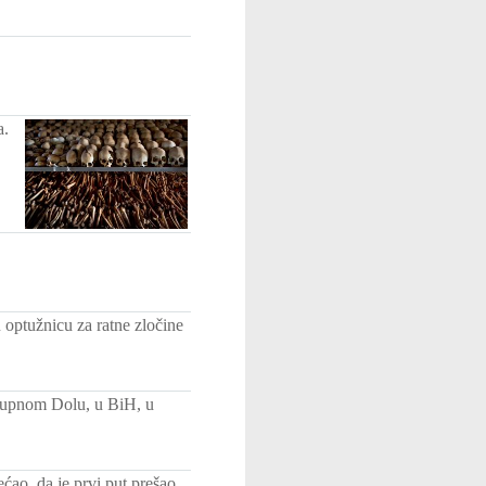
a.
optužnicu za ratne zločine
Stupnom Dolu, u BiH, u
ćao, da je prvi put prešao