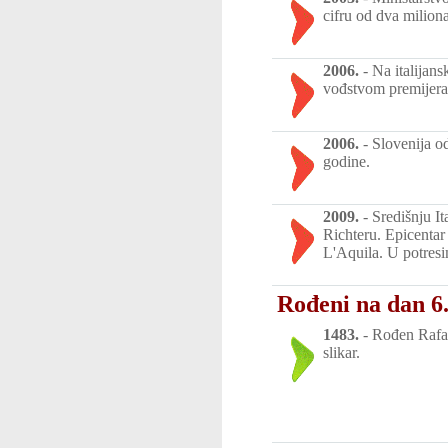
cifru od dva miliona
2006.
-
Na italijan
vođstvom premijera
2006.
-
Slovenija o
godine.
2009.
-
Središnju It
Richteru. Epicentar
L'Aquila. U potres
Rođeni na dan 6.
1483.
-
Rođen Rafael
slikar.