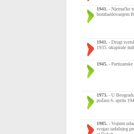
1941.
-
Njemačke tr
bombardovanjem Beo
1941.
-
Drugi svetsk
1935. okupirale ital
1945.
-
Partizanske
1973.
-
U Beogradu 
požaru 6. aprila 1
1985.
-
Vojnim udar
svrgao tadašnjeg p