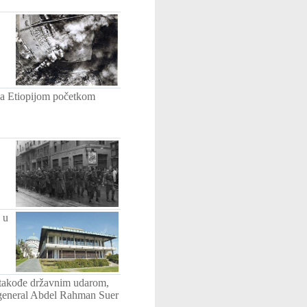
u sa Etiopijom početkom
 u
 takođe državnim udarom,
 general Abdel Rahman Suer