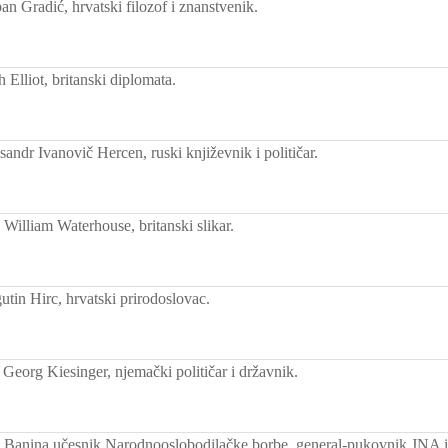
n Gradić, hrvatski filozof i znanstvenik.
Elliot, britanski diplomata.
andr Ivanovič Hercen, ruski književnik i političar.
William Waterhouse, britanski slikar.
tin Hirc, hrvatski prirodoslovac.
Georg Kiesinger, njemački političar i državnik.
Banina učesnik Narodnooslobodilačke borbe, general-pukovnik JNA i n