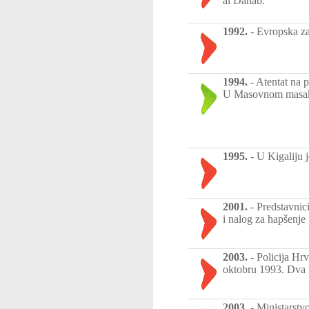
al Dahab.
1992.
-
Evropska za
1994.
-
Atentat na 
U Masovnom masakru
1995.
-
U Kigaliju 
2001.
-
Predstavnic
i nalog za hapšenje
2003.
-
Policija Hr
oktobru 1993. Dva 
2003.
-
Ministarstv