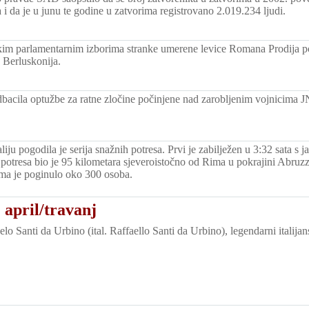
 i da je u junu te godine u zatvorima registrovano 2.019.234 ljudi.
skim parlamentarnim izborima stranke umerene levice Romana Prodija po
 Berluskonija.
dbacila optužbe za ratne zločine počinjene nad zarobljenim vojnicima 
aliju pogodila je serija snažnih potresa. Prvi je zabilježen u 3:32 sata s
 potresa bio je 95 kilometara sjeveroistočno od Rima u pokrajini Abruzzo
ima je poginulo oko 300 osoba.
 april/travanj
o Santi da Urbino (ital. Raffaello Santi da Urbino), legendarni italijan