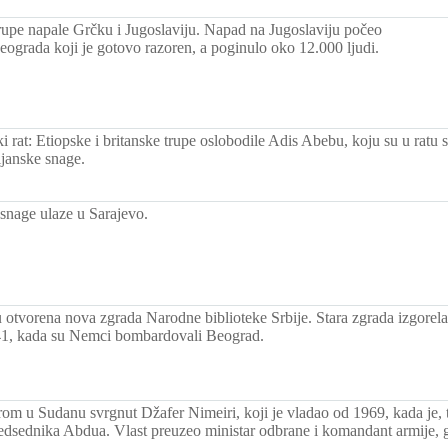
upe napale Grčku i Jugoslaviju. Napad na Jugoslaviju počeo
grada koji je gotovo razoren, a poginulo oko 12.000 ljudi.
i rat: Etiopske i britanske trupe oslobodile Adis Abebu, koju su u rat
ijanske snage.
 snage ulaze u Sarajevo.
otvorena nova zgrada Narodne biblioteke Srbije. Stara zgrada izgorela
941, kada su Nemci bombardovali Beograd.
om u Sudanu svrgnut Džafer Nimeiri, koji je vladao od 1969, kada je,
redsednika Abdua. Vlast preuzeo ministar odbrane i komandant armije,