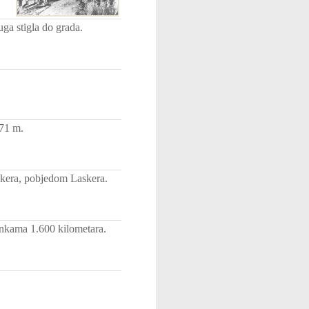
ga stigla do grada.
,71 m.
skera, pobjedom Laskera.
sankama 1.600 kilometara.