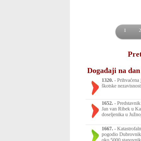
1
Pret
Događaji na dan 
1320.
-
Prihvaćena j
škotske nezavisnost
1652.
-
Predstavnik
Jan van Ribek u Ka
doseljenika u Južnoj
1667.
-
Katastrofaln
pogodio Dubrovnik.
oko 5000 stanovnik