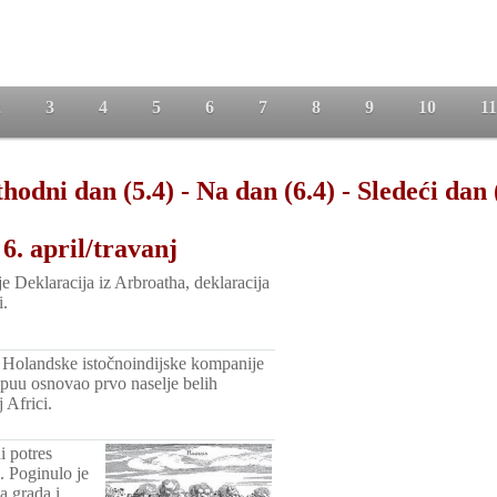
2
3
4
5
6
7
8
9
10
11
hodni dan (5.4)
-
Na dan (6.4)
-
Sledeći dan 
6. april/travanj
e Deklaracija iz Arbroatha, deklaracija
i.
 Holandske istočnoindijske kompanije
puu osnovao prvo naselje belih
 Africi.
i potres
 Poginulo je
a grada i