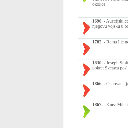
okolice.
1690.
-
Austrijski 
njegovu vojsku u bo
1782.
-
Rama I je na
1830.
-
Joseph Smit
pokret Svetaca posl
1866.
-
Osnovana je
1867.
-
Knez Mihail