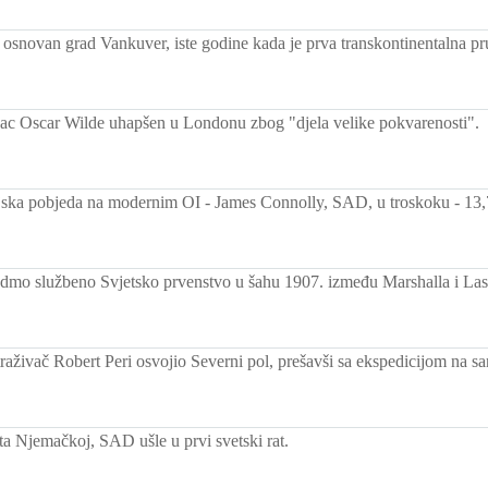
 osnovan grad Vankuver, iste godine kada je prva transkontinentalna pru
ac Oscar Wilde uhapšen u Londonu zbog "djela velike pokvarenosti".
jska pobjeda na modernim OI - James Connolly, SAD, u troskoku - 13
dmo službeno Svjetsko prvenstvo u šahu 1907. između Marshalla i La
raživač Robert Peri osvojio Severni pol, prešavši sa ekspedicijom na 
a Njemačkoj, SAD ušle u prvi svetski rat.