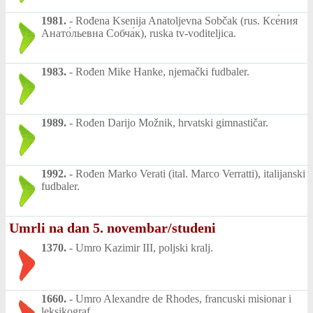
1981.
-
Rođena Ksenija Anatoljevna Sobčak (rus. Ксе́ния
Анато́льевна Собча́к), ruska tv-voditeljica.
1983.
-
Rođen Mike Hanke, njemački fudbaler.
1989.
-
Rođen Darijo Možnik, hrvatski gimnastičar.
1992.
-
Rođen Marko Verati (ital. Marco Verratti), italijanski
fudbaler.
Umrli na dan 5. novembar/studeni
1370.
-
Umro Kazimir III, poljski kralj.
1660.
-
Umro Alexandre de Rhodes, francuski misionar i
leksikograf.