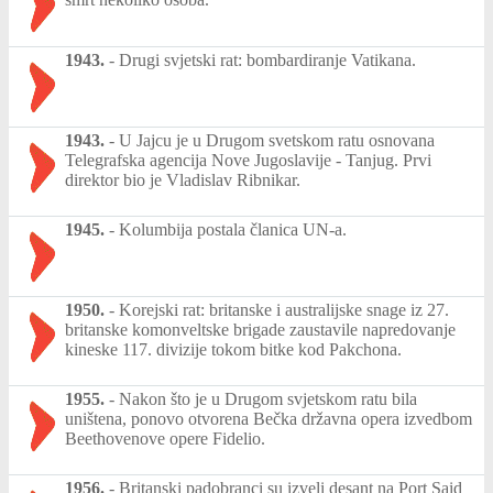
1943.
-
Drugi svjetski rat: bombardiranje Vatikana.
1943.
-
U Jajcu je u Drugom svetskom ratu osnovana
Telegrafska agencija Nove Jugoslavije - Tanjug. Prvi
direktor bio je Vladislav Ribnikar.
1945.
-
Kolumbija postala članica UN-a.
1950.
-
Korejski rat: britanske i australijske snage iz 27.
britanske komonveltske brigade zaustavile napredovanje
kineske 117. divizije tokom bitke kod Pakchona.
1955.
-
Nakon što je u Drugom svjetskom ratu bila
uništena, ponovo otvorena Bečka državna opera izvedbom
Beethovenove opere Fidelio.
1956.
-
Britanski padobranci su izveli desant na Port Said