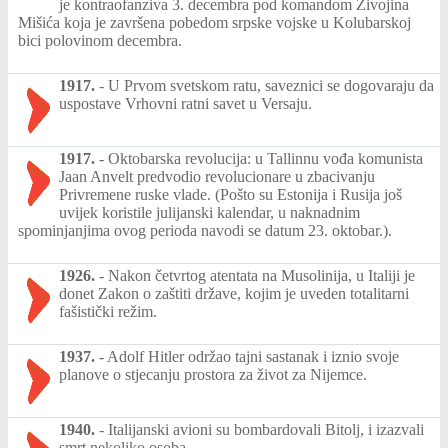
je kontraofanziva 3. decembra pod komandom Živojina
Mišića koja je završena pobedom srpske vojske u Kolubarskoj
bici polovinom decembra.
1917.
-
U Prvom svetskom ratu, saveznici se dogovaraju da
uspostave Vrhovni ratni savet u Versaju.
1917.
-
Oktobarska revolucija: u Tallinnu vođa komunista
Jaan Anvelt predvodio revolucionare u zbacivanju
Privremene ruske vlade. (Pošto su Estonija i Rusija još
uvijek koristile julijanski kalendar, u naknadnim
spominjanjima ovog perioda navodi se datum 23. oktobar.).
1926.
-
Nakon četvrtog atentata na Musolinija, u Italiji je
donet Zakon o zaštiti države, kojim je uveden totalitarni
fašistički režim.
1937.
-
Adolf Hitler održao tajni sastanak i iznio svoje
planove o stjecanju prostora za život za Nijemce.
1940.
-
Italijanski avioni su bombardovali Bitolj, i izazvali
smrt nekoliko osoba.