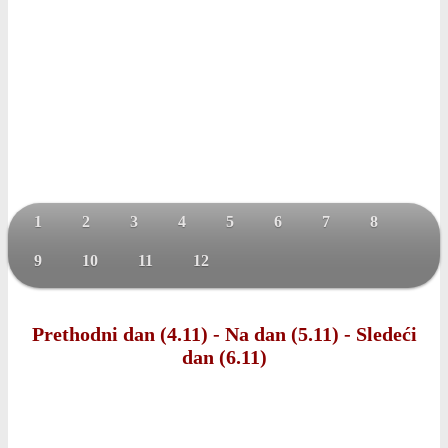
1
2
3
4
5
6
7
8
9
10
11
12
Prethodni dan (4.11)
-
Na dan (5.11)
-
Sledeći
dan (6.11)