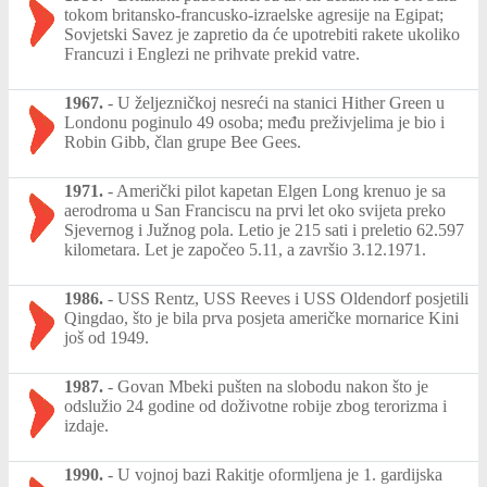
tokom britansko-francusko-izraelske agresije na Egipat;
Sovjetski Savez je zapretio da će upotrebiti rakete ukoliko
Francuzi i Englezi ne prihvate prekid vatre.
1967.
-
U željezničkoj nesreći na stanici Hither Green u
Londonu poginulo 49 osoba; među preživjelima je bio i
Robin Gibb, član grupe Bee Gees.
1971.
-
Američki pilot kapetan Elgen Long krenuo je sa
aerodroma u San Franciscu na prvi let oko svijeta preko
Sjevernog i Južnog pola. Letio je 215 sati i preletio 62.597
kilometara. Let je započeo 5.11, a završio 3.12.1971.
1986.
-
USS Rentz, USS Reeves i USS Oldendorf posjetili
Qingdao, što je bila prva posjeta američke mornarice Kini
još od 1949.
1987.
-
Govan Mbeki pušten na slobodu nakon što je
odslužio 24 godine od doživotne robije zbog terorizma i
izdaje.
1990.
-
U vojnoj bazi Rakitje oformljena je 1. gardijska