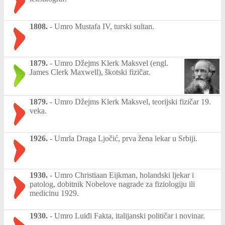
1808.
-
Umro Mustafa IV, turski sultan.
1879.
-
Umro Džejms Klerk Maksvel (engl.
James Clerk Maxwell), škotski fizičar.
1879.
-
Umro Džejms Klerk Maksvel, teorijski fizičar 19.
veka.
1926.
-
Umrla Draga Ljočić, prva žena lekar u Srbiji.
1930.
-
Umro Christiaan Eijkman, holandski ljekar i
patolog, dobitnik Nobelove nagrade za fiziologiju ili
medicinu 1929.
1930.
-
Umro Luiđi Fakta, italijanski političar i novinar.