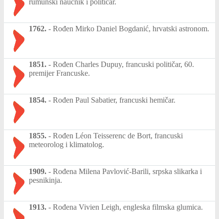
rumunski naučnik i političar.
1762.
-
Rođen Mirko Daniel Bogdanić, hrvatski astronom.
1851.
-
Rođen Charles Dupuy, francuski političar, 60.
premijer Francuske.
1854.
-
Rođen Paul Sabatier, francuski hemičar.
1855.
-
Rođen Léon Teisserenc de Bort, francuski
meteorolog i klimatolog.
1909.
-
Rođena Milena Pavlović-Barili, srpska slikarka i
pesnikinja.
1913.
-
Rođena Vivien Leigh, engleska filmska glumica.