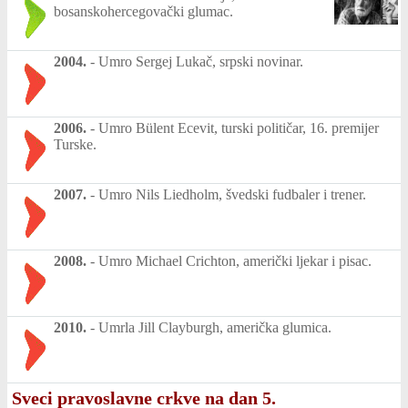
bosanskohercegovački glumac.
2004.
-
Umro Sergej Lukač, srpski novinar.
2006.
-
Umro Bülent Ecevit, turski političar, 16. premijer
Turske.
2007.
-
Umro Nils Liedholm, švedski fudbaler i trener.
2008.
-
Umro Michael Crichton, američki ljekar i pisac.
2010.
-
Umrla Jill Clayburgh, američka glumica.
Sveci pravoslavne crkve na dan 5.