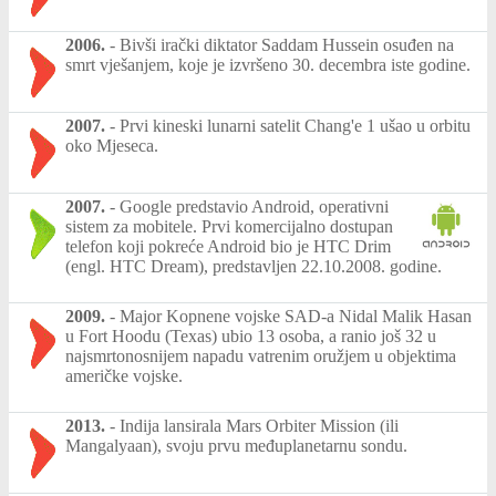
2006.
-
Bivši irački diktator Saddam Hussein osuđen na
smrt vješanjem, koje je izvršeno 30. decembra iste godine.
2007.
-
Prvi kineski lunarni satelit Chang'e 1 ušao u orbitu
oko Mjeseca.
2007.
-
Google predstavio Android, operativni
sistem za mobitele. Prvi komercijalno dostupan
telefon koji pokreće Android bio je HTC Drim
(engl. HTC Dream), predstavljen 22.10.2008. godine.
2009.
-
Major Kopnene vojske SAD-a Nidal Malik Hasan
u Fort Hoodu (Texas) ubio 13 osoba, a ranio još 32 u
najsmrtonosnijem napadu vatrenim oružjem u objektima
američke vojske.
2013.
-
Indija lansirala Mars Orbiter Mission (ili
Mangalyaan), svoju prvu međuplanetarnu sondu.