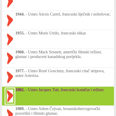
1944.
-
Umro Alexis Carrel, francuski liječnik i nobelovac.
1955.
-
Umro Moris Utrilo, francuski slikar.
1960.
-
Umro Mack Sennett, američki filmski režiser,
glumac i producent kanadskog porijekla.
1977.
-
Umro René Goscinny, francuski crtač stripova,
autor Asterixa.
1982.
-
Umro Jacques Tati, francuski komičar i režiser.
1989.
-
Umro Adem Čejvan, bosanskohercegovački
pozorišni i filmski glumac.