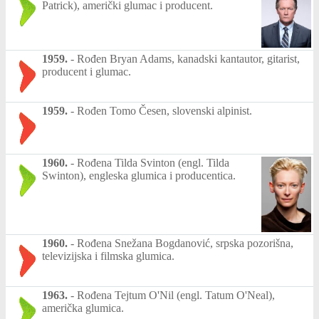
Patrick), američki glumac i producent.
1959.
-
Rođen Bryan Adams, kanadski kantautor, gitarist,
producent i glumac.
1959.
-
Rođen Tomo Česen, slovenski alpinist.
1960.
-
Rođena Tilda Svinton (engl. Tilda
Swinton), engleska glumica i producentica.
1960.
-
Rođena Snežana Bogdanović, srpska pozorišna,
televizijska i filmska glumica.
1963.
-
Rođena Tejtum O'Nil (engl. Tatum O'Neal),
američka glumica.