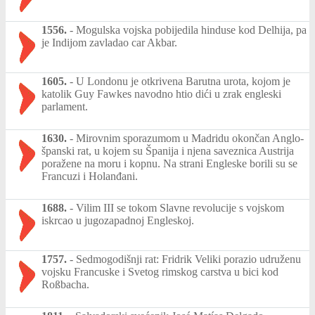
1556.
-
Mogulska vojska pobijedila hinduse kod Delhija, pa
je Indijom zavladao car Akbar.
1605.
-
U Londonu je otkrivena Barutna urota, kojom je
katolik Guy Fawkes navodno htio dići u zrak engleski
parlament.
1630.
-
Mirovnim sporazumom u Madridu okončan Anglo-
španski rat, u kojem su Španija i njena saveznica Austrija
poražene na moru i kopnu. Na strani Engleske borili su se
Francuzi i Holanđani.
1688.
-
Vilim III se tokom Slavne revolucije s vojskom
iskrcao u jugozapadnoj Engleskoj.
1757.
-
Sedmogodišnji rat: Fridrik Veliki porazio udruženu
vojsku Francuske i Svetog rimskog carstva u bici kod
Roßbacha.