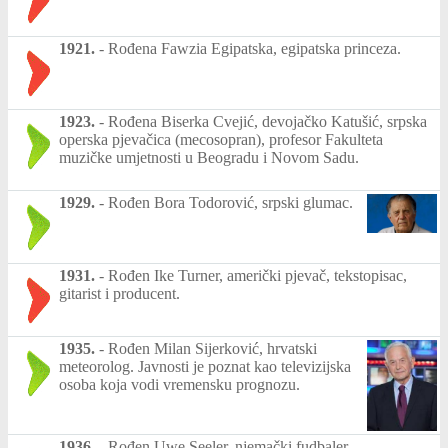
1921.
-
Rođena Fawzia Egipatska, egipatska princeza.
1923.
-
Rođena Biserka Cvejić, devojačko Katušić, srpska
operska pjevačica (mecosopran), profesor Fakulteta
muzičke umjetnosti u Beogradu i Novom Sadu.
1929.
-
Rođen Bora Todorović, srpski glumac.
1931.
-
Rođen Ike Turner, američki pjevač, tekstopisac,
gitarist i producent.
1935.
-
Rođen Milan Sijerković, hrvatski
meteorolog. Javnosti je poznat kao televizijska
osoba koja vodi vremensku prognozu.
1936.
-
Rođen Uwe Seeler, njemački fudbaler.