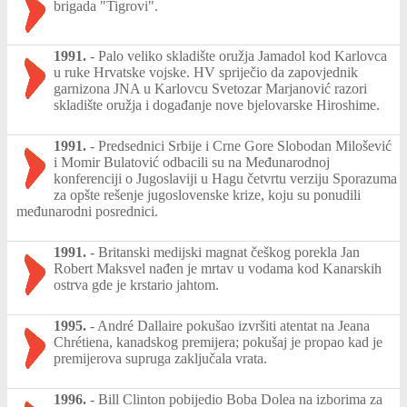
brigada "Tigrovi".
1991.
-
Palo veliko skladište oružja Jamadol kod Karlovca
u ruke Hrvatske vojske. HV spriječio da zapovjednik
garnizona JNA u Karlovcu Svetozar Marjanović razori
skladište oružja i događanje nove bjelovarske Hiroshime.
1991.
-
Predsednici Srbije i Crne Gore Slobodan Milošević
i Momir Bulatović odbacili su na Međunarodnoj
konferenciji o Jugoslaviji u Hagu četvrtu verziju Sporazuma
za opšte rešenje jugoslovenske krize, koju su ponudili
međunarodni posrednici.
1991.
-
Britanski medijski magnat češkog porekla Jan
Robert Maksvel nađen je mrtav u vodama kod Kanarskih
ostrva gde je krstario jahtom.
1995.
-
André Dallaire pokušao izvršiti atentat na Jeana
Chrétiena, kanadskog premijera; pokušaj je propao kad je
premijerova supruga zaključala vrata.
1996.
-
Bill Clinton pobijedio Boba Dolea na izborima za