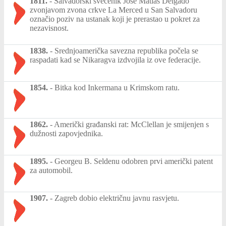
1811.
-
Salvadorski svećenik José Matías Delgado
zvonjavom zvona crkve La Merced u San Salvadoru
označio poziv na ustanak koji je prerastao u pokret za
nezavisnost.
1838.
-
Srednjoamerička savezna republika počela se
raspadati kad se Nikaragva izdvojila iz ove federacije.
1854.
-
Bitka kod Inkermana u Krimskom ratu.
1862.
-
Američki građanski rat: McClellan je smijenjen s
dužnosti zapovjednika.
1895.
-
Georgeu B. Seldenu odobren prvi američki patent
za automobil.
1907.
-
Zagreb dobio električnu javnu rasvjetu.