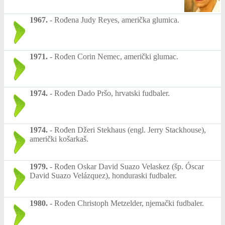
1967.
-
Rođena Judy Reyes, američka glumica.
1971.
-
Rođen Corin Nemec, američki glumac.
1974.
-
Rođen Dado Pršo, hrvatski fudbaler.
1974.
-
Rođen Džeri Stekhaus (engl. Jerry Stackhouse),
američki košarkaš.
1979.
-
Rođen Oskar David Suazo Velaskez (šp. Óscar
David Suazo Velázquez), honduraski fudbaler.
1980.
-
Rođen Christoph Metzelder, njemački fudbaler.