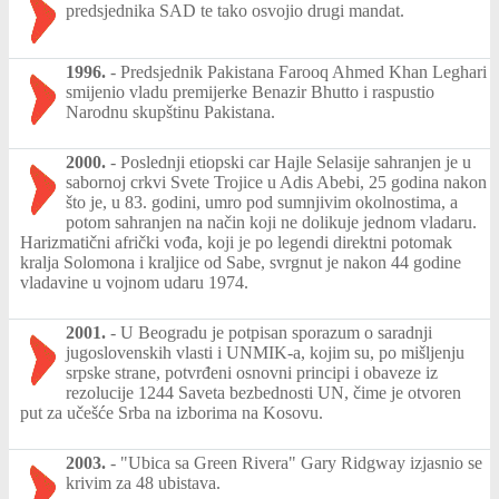
predsjednika SAD te tako osvojio drugi mandat.
1996.
-
Predsjednik Pakistana Farooq Ahmed Khan Leghari
smijenio vladu premijerke Benazir Bhutto i raspustio
Narodnu skupštinu Pakistana.
2000.
-
Poslednji etiopski car Hajle Selasije sahranjen je u
sabornoj crkvi Svete Trojice u Adis Abebi, 25 godina nakon
što je, u 83. godini, umro pod sumnjivim okolnostima, a
potom sahranjen na način koji ne dolikuje jednom vladaru.
Harizmatični afrički vođa, koji je po legendi direktni potomak
kralja Solomona i kraljice od Sabe, svrgnut je nakon 44 godine
vladavine u vojnom udaru 1974.
2001.
-
U Beogradu je potpisan sporazum o saradnji
jugoslovenskih vlasti i UNMIK-a, kojim su, po mišljenju
srpske strane, potvrđeni osnovni principi i obaveze iz
rezolucije 1244 Saveta bezbednosti UN, čime je otvoren
put za učešće Srba na izborima na Kosovu.
2003.
-
"Ubica sa Green Rivera" Gary Ridgway izjasnio se
krivim za 48 ubistava.