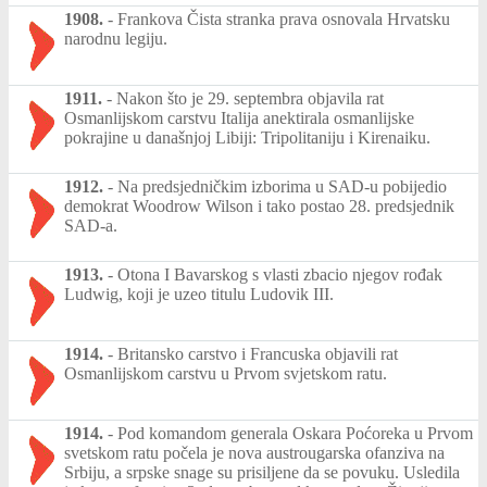
1908.
-
Frankova Čista stranka prava osnovala Hrvatsku
narodnu legiju.
1911.
-
Nakon što je 29. septembra objavila rat
Osmanlijskom carstvu Italija anektirala osmanlijske
pokrajine u današnjoj Libiji: Tripolitaniju i Kirenaiku.
1912.
-
Na predsjedničkim izborima u SAD-u pobijedio
demokrat Woodrow Wilson i tako postao 28. predsjednik
SAD-a.
1913.
-
Otona I Bavarskog s vlasti zbacio njegov rođak
Ludwig, koji je uzeo titulu Ludovik III.
1914.
-
Britansko carstvo i Francuska objavili rat
Osmanlijskom carstvu u Prvom svjetskom ratu.
1914.
-
Pod komandom generala Oskara Poćoreka u Prvom
svetskom ratu počela je nova austrougarska ofanziva na
Srbiju, a srpske snage su prisiljene da se povuku. Usledila