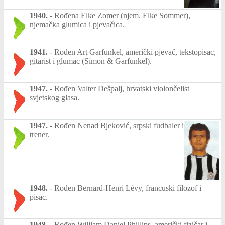
1940.
-
Rođena Elke Zomer (njem. Elke Sommer),
njemačka glumica i pjevačica.
1941.
-
Rođen Art Garfunkel, američki pjevač, tekstopisac,
gitarist i glumac (Simon & Garfunkel).
1947.
-
Rođen Valter Dešpalj, hrvatski violončelist
svjetskog glasa.
1947.
-
Rođen Nenad Bjeković, srpski fudbaler i
trener.
1948.
-
Rođen Bernard-Henri Lévy, francuski filozof i
pisac.
1948.
-
Rođen William Daniel Phillips, američki fizičar i