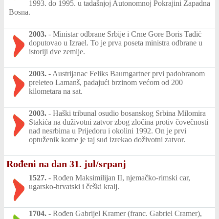
1993. do 1995. u tadašnjoj Autonomnoj Pokrajini Zapadna
Bosna.
2003.
-
Ministar odbrane Srbije i Crne Gore Boris Tadić
doputovao u Izrael. To je prva poseta ministra odbrane u
istoriji dve zemlje.
2003.
-
Austrijanac Feliks Baumgartner prvi padobranom
preleteo Lamanš, padajući brzinom većom od 200
kilometara na sat.
2003.
-
Haški tribunal osudio bosanskog Srbina Milomira
Stakića na duživotni zatvor zbog zločina protiv čovečnosti
nad nesrbima u Prijedoru i okolini 1992. On je prvi
optuženik kome je taj sud izrekao doživotni zatvor.
Rođeni na dan 31. jul/srpanj
1527.
-
Rođen Maksimilijan II, njemačko-rimski car,
ugarsko-hrvatski i češki kralj.
1704.
-
Rođen Gabrijel Kramer (franc. Gabriel Cramer),