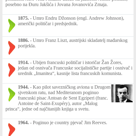
posebno na Đuru Jakšića i Jovana Jovanovića Zmaja.
1875.
-
Umro Endru Džonson (engl. Andrew Johnson),
američki političar i predsjednik.
1886.
-
Umro Franz Liszt, austrijski skladatelj mađarskog
porijekla.
1914.
-
Ubijen francuski političar i istoričar Žan Žores,
jedan od osnivača Francuske socijalističke partije i osnivač i
urednik „Imanitea“, kasnije lista francuskih komunista.
1944.
-
Kao pilot savezničkog aviona u Drugom
sjvetskom ratu, nad Mediteranom poginuo
francuski pisac Antoan de Sent Egziperi (franc.
Antoine de Saint-Exupéry), autor „Malog
princa“, jedne od najčitanijih knjiga u svetu.
1964.
-
Poginuo je country pjevač Jim Reeves.