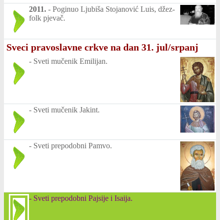
2011.
-
Poginuo Ljubiša Stojanović Luis, džez-
folk pjevač.
Sveci pravoslavne crkve na dan 31. jul/srpanj
-
Sveti mučenik Emilijan.
-
Sveti mučenik Jakint.
-
Sveti prepodobni Pamvo.
-
Sveti prepodobni Pajsije i Isaija.