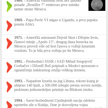
1964.
-
Američki vasionski brod bez ljudske
posade „Rendžer 7“ emitovao prve snimke
tamne strane Meseca.
1969.
-
Papa Pavle VI stigao u Ugandu, u prvu papsku
posetu Africi.
1971.
-
Američki astronauti Dejvid Skot i Džejms Irvin,
članovi misije „Apolo 15“, drugog dana boravka na
Mesecu proveli više od šest časova u vožnji lunarnim
vozilom. To je bila prva vožnja po tlu Meseca.
1991.
-
Predsednici SSSR i SAD Mihail Sergejevič
Gorbačov i Džordž Buš potpisali u Moskvi sporazum o
ograničenju nuklearnog oružja velikog dometa.
1993.
-
Napadom Izraela na jug Libana, tokom kojeg je
ubijeno 140 ljudi, a 500.000 izbeglo prema severu zemlje,
prekinuto jednonedeljno primirje na Bliskom istoku.
1994.
-
Savet bezbednosti Ujedinjenih nacija odobrio
upotrebu sile u Haitiju, čime je dozvoljena vojna