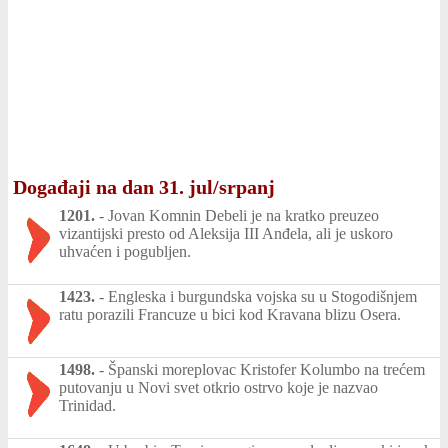
Događaji na dan 31. jul/srpanj
1201.
-
Jovan Komnin Debeli je na kratko preuzeo
vizantijski presto od Aleksija III Anđela, ali je uskoro
uhvaćen i pogubljen.
1423.
-
Engleska i burgundska vojska su u Stogodišnjem
ratu porazili Francuze u bici kod Kravana blizu Osera.
1498.
-
Španski moreplovac Kristofer Kolumbo na trećem
putovanju u Novi svet otkrio ostrvo koje je nazvao
Trinidad.