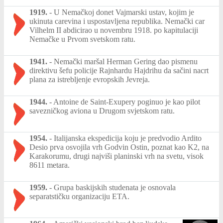
1919.
-
U Nemačkoj donet Vajmarski ustav, kojim je
ukinuta carevina i uspostavljena republika. Nemački car
Vilhelm II abdicirao u novembru 1918. po kapitulaciji
Nemačke u Prvom svetskom ratu.
1941.
-
Nemački maršal Herman Gering dao pismenu
direktivu šefu policije Rajnhardu Hajdrihu da sačini nacrt
plana za istrebljenje evropskih Jevreja.
1944.
-
Antoine de Saint-Exupery poginuo je kao pilot
savezničkog aviona u Drugom svjetskom ratu.
1954.
-
Italijanska ekspedicija koju je predvodio Ardito
Desio prva osvojila vrh Godvin Ostin, poznat kao K2, na
Karakorumu, drugi najviši planinski vrh na svetu, visok
8611 metara.
1959.
-
Grupa baskijskih studenata je osnovala
separatstičku organizaciju ETA.