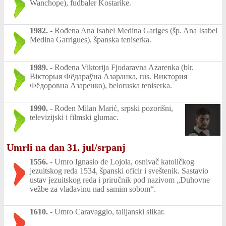
Wanchope), fudbaler Kostarike.
1982.
-
Rođena Ana Isabel Medina Gariges (šp. Ana Isabel
Medina Garrigues), španska teniserka.
1989.
-
Rođena Viktorija Fjodaravna Azarenka (blr.
Вікторыя Фёдараўна Азаранка, rus. Виктория
Фёдоровна Азаренко), beloruska teniserka.
1990.
-
Rođen Milan Marić, srpski pozorišni,
televizijski i filmski glumac.
Umrli na dan 31. jul/srpanj
1556.
-
Umro Ignasio de Lojola, osnivač katoličkog
jezuitskog reda 1534, španski oficir i sveštenik. Sastavio
ustav jezuitskog reda i priručnik pod nazivom „Duhovne
vežbe za vladavinu nad samim sobom“.
1610.
-
Umro Caravaggio, talijanski slikar.