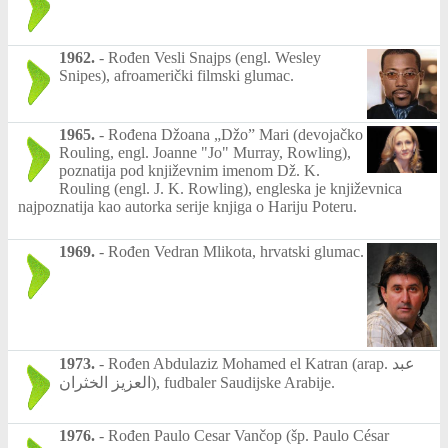
1962.
-
Rođen Vesli Snajps (engl. Wesley
Snipes), afroamerički filmski glumac.
1965.
-
Rođena Džoana „Džo” Mari (devojačko
Rouling, engl. Joanne "Jo" Murray, Rowling),
poznatija pod književnim imenom Dž. K.
Rouling (engl. J. K. Rowling), engleska je književnica
najpoznatija kao autorka serije knjiga o Hariju Poteru.
1969.
-
Rođen Vedran Mlikota, hrvatski glumac.
1973.
-
Rođen Abdulaziz Mohamed el Katran (arap. عبد
العزيز الخثران), fudbaler Saudijske Arabije.
1976.
-
Rođen Paulo Cesar Vančop (šp. Paulo César