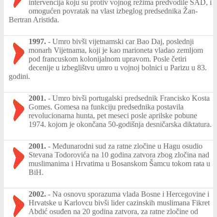
intervencija koju su protiv vojnog režima predvodile SAD, i
omogućen povratak na vlast izbeglog predsednika Žan-
Bertran Aristida.
1997.
-
Umro bivši vijetnamski car Bao Daj, poslednji
monarh Vijetnama, koji je kao marioneta vladao zemljom
pod francuskom kolonijalnom upravom. Posle četiri
decenije u izbeglištvu umro u vojnoj bolnici u Parizu u 83.
godini.
2001.
-
Umro bivši portugalski predsednik Francisko Kosta
Gomes. Gomesa na funkciju predsednika postavila
revolucionarna hunta, pet meseci posle aprilske pobune
1974. kojom je okončana 50-godišnja desničarska diktatura.
2001.
-
Međunarodni sud za ratne zločine u Hagu osudio
Stevana Todorovića na 10 godina zatvora zbog zločina nad
muslimanima i Hrvatima u Bosanskom Šamcu tokom rata u
BiH.
2002.
-
Na osnovu sporazuma vlada Bosne i Hercegovine i
Hrvatske u Karlovcu bivši lider cazinskih muslimana Fikret
Abdić osuđen na 20 godina zatvora, za ratne zločine od