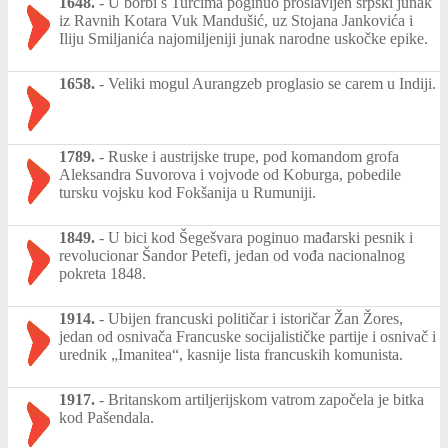
1648.
-
U borbi s Turcima poginuo proslavljen srpski junak
iz Ravnih Kotara Vuk Mandušić, uz Stojana Jankovića i
Iliju Smiljanića najomiljeniji junak narodne uskočke epike.
1658.
-
Veliki mogul Aurangzeb proglasio se carem u Indiji.
1789.
-
Ruske i austrijske trupe, pod komandom grofa
Aleksandra Suvorova i vojvode od Koburga, pobedile
tursku vojsku kod Fokšanija u Rumuniji.
1849.
-
U bici kod Šegešvara poginuo mađarski pesnik i
revolucionar Šandor Petefi, jedan od vođa nacionalnog
pokreta 1848.
1914.
-
Ubijen francuski političar i istoričar Žan Žores,
jedan od osnivača Francuske socijalističke partije i osnivač i
urednik „Imanitea“, kasnije lista francuskih komunista.
1917.
-
Britanskom artiljerijskom vatrom započela je bitka
kod Pašendala.