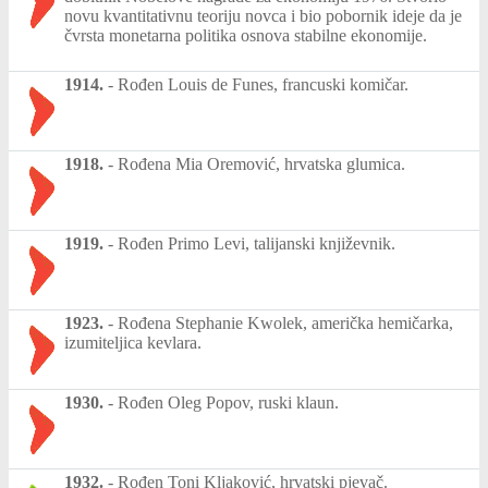
novu kvantitativnu teoriju novca i bio pobornik ideje da je
čvrsta monetarna politika osnova stabilne ekonomije.
1914.
-
Rođen Louis de Funes, francuski komičar.
1918.
-
Rođena Mia Oremović, hrvatska glumica.
1919.
-
Rođen Primo Levi, talijanski književnik.
1923.
-
Rođena Stephanie Kwolek, američka hemičarka,
izumiteljica kevlara.
1930.
-
Rođen Oleg Popov, ruski klaun.
1932.
-
Rođen Toni Kljaković, hrvatski pjevač.