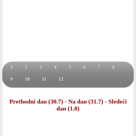
1
2
3
4
5
6
7
8
9
10
11
12
Prethodni dan (30.7)
-
Na dan (31.7)
-
Sledeći
dan (1.8)