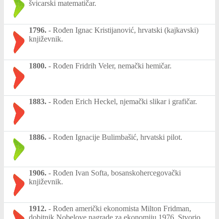
švicarski matematičar.
1796.
-
Rođen Ignac Kristijanović, hrvatski (kajkavski)
književnik.
1800.
-
Rođen Fridrih Veler, nemački hemičar.
1883.
-
Rođen Erich Heckel, njemački slikar i grafičar.
1886.
-
Rođen Ignacije Bulimbašić, hrvatski pilot.
1906.
-
Rođen Ivan Softa, bosanskohercegovački
književnik.
1912.
-
Rođen američki ekonomista Milton Fridman,
dobitnik Nobelove nagrade za ekonomiju 1976. Stvorio