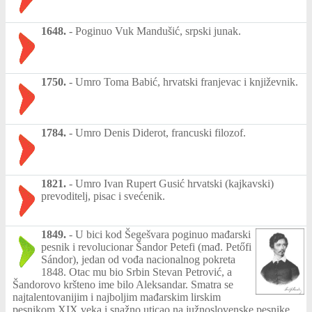
1648.
-
Poginuo Vuk Mandušić, srpski junak.
1750.
-
Umro Toma Babić, hrvatski franjevac i književnik.
1784.
-
Umro Denis Diderot, francuski filozof.
1821.
-
Umro Ivan Rupert Gusić hrvatski (kajkavski)
prevoditelj, pisac i svećenik.
1849.
-
U bici kod Šegešvara poginuo mađarski
pesnik i revolucionar Šandor Petefi (mađ. Petőfi
Sándor), jedan od vođa nacionalnog pokreta
1848. Otac mu bio Srbin Stevan Petrović, a
Šandorovo kršteno ime bilo Aleksandar. Smatra se
najtalentovanijim i najboljim mađarskim lirskim
pesnikom XIX veka i snažno uticao na južnoslovenske pesnike,