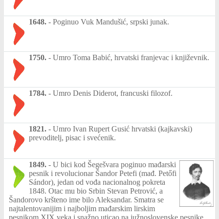
1648.
-
Poginuo Vuk Mandušić, srpski junak.
1750.
-
Umro Toma Babić, hrvatski franjevac i književnik.
1784.
-
Umro Denis Diderot, francuski filozof.
1821.
-
Umro Ivan Rupert Gusić hrvatski (kajkavski)
prevoditelj, pisac i svećenik.
1849.
-
U bici kod Šegešvara poginuo mađarski
pesnik i revolucionar Šandor Petefi (mađ. Petőfi
Sándor), jedan od vođa nacionalnog pokreta
1848. Otac mu bio Srbin Stevan Petrović, a
Šandorovo kršteno ime bilo Aleksandar. Smatra se
najtalentovanijim i najboljim mađarskim lirskim
pesnikom XIX veka i snažno uticao na južnoslovenske pesnike,