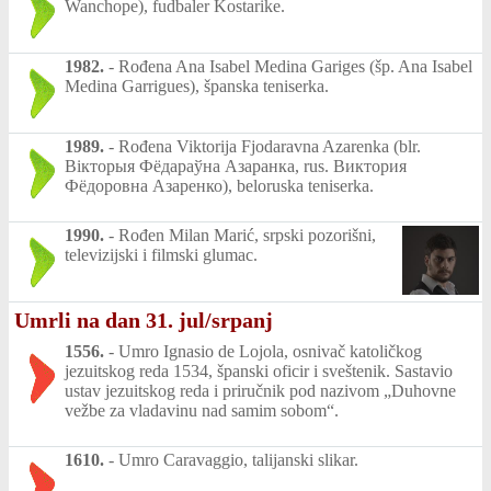
Wanchope), fudbaler Kostarike.
1982.
-
Rođena Ana Isabel Medina Gariges (šp. Ana Isabel
Medina Garrigues), španska teniserka.
1989.
-
Rođena Viktorija Fjodaravna Azarenka (blr.
Вікторыя Фёдараўна Азаранка, rus. Виктория
Фёдоровна Азаренко), beloruska teniserka.
1990.
-
Rođen Milan Marić, srpski pozorišni,
televizijski i filmski glumac.
Umrli na dan 31. jul/srpanj
1556.
-
Umro Ignasio de Lojola, osnivač katoličkog
jezuitskog reda 1534, španski oficir i sveštenik. Sastavio
ustav jezuitskog reda i priručnik pod nazivom „Duhovne
vežbe za vladavinu nad samim sobom“.
1610.
-
Umro Caravaggio, talijanski slikar.