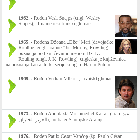
1962.
-
Rođen Vesli Snajps (engl. Wesley
Snipes), afroamerički filmski glumac.
1965.
-
Rođena Džoana „Džo” Mari (devojačko
Rouling, engl. Joanne "Jo" Murray, Rowling),
poznatija pod književnim imenom Dž. K.
Rouling (engl. J. K. Rowling), engleska je književnica
najpoznatija kao autorka serije knjiga o Hariju Poteru.
1969.
-
Rođen Vedran Mlikota, hrvatski glumac.
1973.
-
Rođen Abdulaziz Mohamed el Katran (arap. عبد
العزيز الخثران), fudbaler Saudijske Arabije.
1976.
-
Rođen Paulo Cesar Vančop (šp. Paulo César