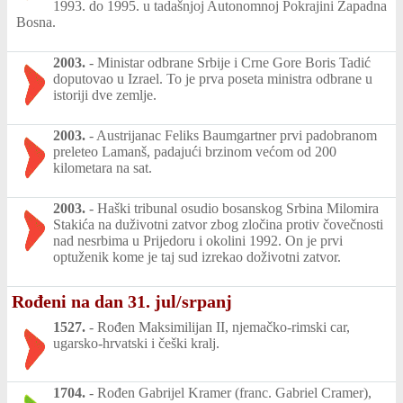
1993. do 1995. u tadašnjoj Autonomnoj Pokrajini Zapadna
Bosna.
2003.
-
Ministar odbrane Srbije i Crne Gore Boris Tadić
doputovao u Izrael. To je prva poseta ministra odbrane u
istoriji dve zemlje.
2003.
-
Austrijanac Feliks Baumgartner prvi padobranom
preleteo Lamanš, padajući brzinom većom od 200
kilometara na sat.
2003.
-
Haški tribunal osudio bosanskog Srbina Milomira
Stakića na duživotni zatvor zbog zločina protiv čovečnosti
nad nesrbima u Prijedoru i okolini 1992. On je prvi
optuženik kome je taj sud izrekao doživotni zatvor.
Rođeni na dan 31. jul/srpanj
1527.
-
Rođen Maksimilijan II, njemačko-rimski car,
ugarsko-hrvatski i češki kralj.
1704.
-
Rođen Gabrijel Kramer (franc. Gabriel Cramer),