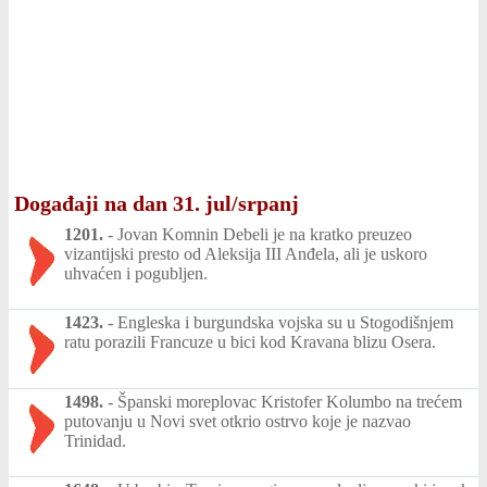
Događaji na dan 31. jul/srpanj
1201.
-
Jovan Komnin Debeli je na kratko preuzeo
vizantijski presto od Aleksija III Anđela, ali je uskoro
uhvaćen i pogubljen.
1423.
-
Engleska i burgundska vojska su u Stogodišnjem
ratu porazili Francuze u bici kod Kravana blizu Osera.
1498.
-
Španski moreplovac Kristofer Kolumbo na trećem
putovanju u Novi svet otkrio ostrvo koje je nazvao
Trinidad.