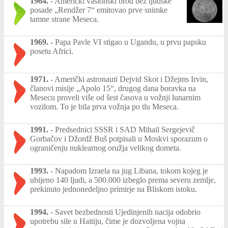
1964.
-
Američki vasionski brod bez ljudske
posade „Rendžer 7“ emitovao prve snimke
tamne strane Meseca.
1969.
-
Papa Pavle VI stigao u Ugandu, u prvu papsku
posetu Africi.
1971.
-
Američki astronauti Dejvid Skot i Džejms Irvin,
članovi misije „Apolo 15“, drugog dana boravka na
Mesecu proveli više od šest časova u vožnji lunarnim
vozilom. To je bila prva vožnja po tlu Meseca.
1991.
-
Predsednici SSSR i SAD Mihail Sergejevič
Gorbačov i Džordž Buš potpisali u Moskvi sporazum o
ograničenju nuklearnog oružja velikog dometa.
1993.
-
Napadom Izraela na jug Libana, tokom kojeg je
ubijeno 140 ljudi, a 500.000 izbeglo prema severu zemlje,
prekinuto jednonedeljno primirje na Bliskom istoku.
1994.
-
Savet bezbednosti Ujedinjenih nacija odobrio
upotrebu sile u Haitiju, čime je dozvoljena vojna