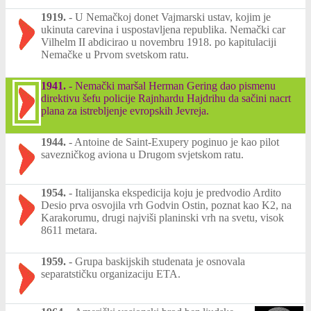
1919.
-
U Nemačkoj donet Vajmarski ustav, kojim je
ukinuta carevina i uspostavljena republika. Nemački car
Vilhelm II abdicirao u novembru 1918. po kapitulaciji
Nemačke u Prvom svetskom ratu.
1941.
-
Nemački maršal Herman Gering dao pismenu
direktivu šefu policije Rajnhardu Hajdrihu da sačini nacrt
plana za istrebljenje evropskih Jevreja.
1944.
-
Antoine de Saint-Exupery poginuo je kao pilot
savezničkog aviona u Drugom svjetskom ratu.
1954.
-
Italijanska ekspedicija koju je predvodio Ardito
Desio prva osvojila vrh Godvin Ostin, poznat kao K2, na
Karakorumu, drugi najviši planinski vrh na svetu, visok
8611 metara.
1959.
-
Grupa baskijskih studenata je osnovala
separatstičku organizaciju ETA.