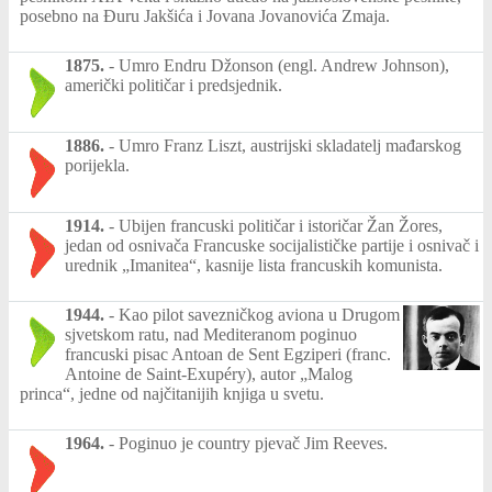
posebno na Đuru Jakšića i Jovana Jovanovića Zmaja.
1875.
-
Umro Endru Džonson (engl. Andrew Johnson),
američki političar i predsjednik.
1886.
-
Umro Franz Liszt, austrijski skladatelj mađarskog
porijekla.
1914.
-
Ubijen francuski političar i istoričar Žan Žores,
jedan od osnivača Francuske socijalističke partije i osnivač i
urednik „Imanitea“, kasnije lista francuskih komunista.
1944.
-
Kao pilot savezničkog aviona u Drugom
sjvetskom ratu, nad Mediteranom poginuo
francuski pisac Antoan de Sent Egziperi (franc.
Antoine de Saint-Exupéry), autor „Malog
princa“, jedne od najčitanijih knjiga u svetu.
1964.
-
Poginuo je country pjevač Jim Reeves.