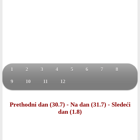
1
2
3
4
5
6
7
8
9
10
11
12
Prethodni dan (30.7)
-
Na dan (31.7)
-
Sledeći
dan (1.8)