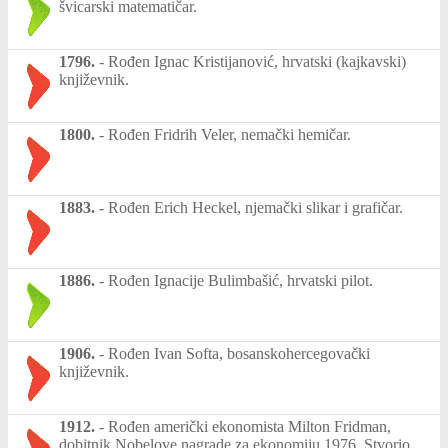
švicarski matematičar.
1796.
-
Rođen Ignac Kristijanović, hrvatski (kajkavski)
književnik.
1800.
-
Rođen Fridrih Veler, nemački hemičar.
1883.
-
Rođen Erich Heckel, njemački slikar i grafičar.
1886.
-
Rođen Ignacije Bulimbašić, hrvatski pilot.
1906.
-
Rođen Ivan Softa, bosanskohercegovački
književnik.
1912.
-
Rođen američki ekonomista Milton Fridman,
dobitnik Nobelove nagrade za ekonomiju 1976. Stvorio