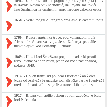
1648.
-
U borbi s Turcima poginuo proslavljen srpski junak
iz Ravnih Kotara Vuk Mandušić, uz Stojana Jankovića i
Iliju Smiljanića najomiljeniji junak narodne uskočke epike.
1658.
-
Veliki mogul Aurangzeb proglasio se carem u Indiji.
1789.
-
Ruske i austrijske trupe, pod komandom grofa
Aleksandra Suvorova i vojvode od Koburga, pobedile
tursku vojsku kod Fokšanija u Rumuniji.
1849.
-
U bici kod Šegešvara poginuo mađarski pesnik i
revolucionar Šandor Petefi, jedan od vođa nacionalnog
pokreta 1848.
1914.
-
Ubijen francuski političar i istoričar Žan Žores,
jedan od osnivača Francuske socijalističke partije i osnivač i
urednik „Imanitea“, kasnije lista francuskih komunista.
1917.
-
Britanskom artiljerijskom vatrom započela je bitka
kod Pašendala.