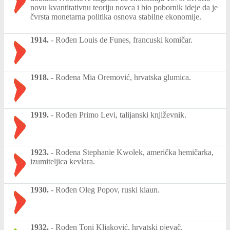
novu kvantitativnu teoriju novca i bio pobornik ideje da je
čvrsta monetarna politika osnova stabilne ekonomije.
1914.
-
Rođen Louis de Funes, francuski komičar.
1918.
-
Rođena Mia Oremović, hrvatska glumica.
1919.
-
Rođen Primo Levi, talijanski književnik.
1923.
-
Rođena Stephanie Kwolek, američka hemičarka,
izumiteljica kevlara.
1930.
-
Rođen Oleg Popov, ruski klaun.
1932.
-
Rođen Toni Kljaković, hrvatski pjevač.