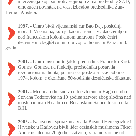
intervencija koju su protiv vojnog režima predvodile SAD, i
omogućen povratak na vlast izbeglog predsednika Žan-
Bertran Aristida.
1997.
-
Umro bivši vijetnamski car Bao Daj, poslednji
monarh Vijetnama, koji je kao marioneta vladao zemljom
pod francuskom kolonijalnom upravom. Posle četiri
decenije u izbeglištvu umro u vojnoj bolnici u Parizu u 83.
godini.
2001.
-
Umro bivši portugalski predsednik Francisko Kosta
Gomes. Gomesa na funkciju predsednika postavila
revolucionarna hunta, pet meseci posle aprilske pobune
1974. kojom je okončana 50-godišnja desničarska diktatura.
2001.
-
Međunarodni sud za ratne zločine u Hagu osudio
Stevana Todorovića na 10 godina zatvora zbog zločina nad
muslimanima i Hrvatima u Bosanskom Šamcu tokom rata u
BiH.
2002.
-
Na osnovu sporazuma vlada Bosne i Hercegovine i
Hrvatske u Karlovcu bivši lider cazinskih muslimana Fikret
Abdić osuđen na 20 godina zatvora, za ratne zločine od