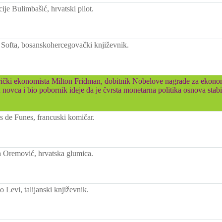
je Bulimbašić, hrvatski pilot.
Softa, bosanskohercegovački književnik.
čki ekonomista Milton Fridman, dobitnik Nobelove nagrade za ekono
u novca i bio pobornik ideje da je čvrsta monetarna politika osnova stab
 de Funes, francuski komičar.
 Oremović, hrvatska glumica.
 Levi, talijanski književnik.