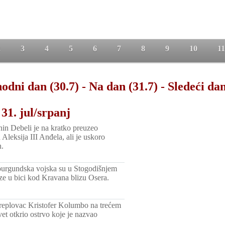
2
3
4
5
6
7
8
9
10
11
odni dan (30.7)
-
Na dan (31.7)
-
Sledeći dan
31. jul/srpanj
n Debeli je na kratko preuzeo
d Aleksija III Anđela, ali je uskoro
n.
burgundska vojska su u Stogodišnjem
uze u bici kod Kravana blizu Osera.
eplovac Kristofer Kolumbo na trećem
et otkrio ostrvo koje je nazvao