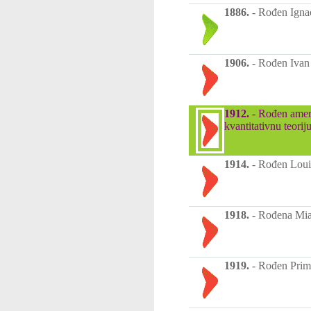
1886.
-
Rođen Ignaci
1906.
-
Rođen Ivan 
1912.
-
Rođen ameri
kvantitativnu teorij
1914.
-
Rođen Louis
1918.
-
Rođena Mia
1919.
-
Rođen Primo