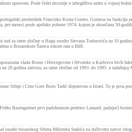
lnom upravom. Posle četiri decenije u izbeglištvu umro u vojnoj bolnici
portugalski predsednik Francisko Kosta Gomes. Gomesa na funkciju pr
a, pet meseci posle aprilske pobune 1974. kojom je okončana 50-godišn
 sud za ratne zločine u Hagu osudio Stevana Todorovića na 10 godina
atima u Bosanskom Šamcu tokom rata u BiH.
porazuma vlada Bosne i Hercegovine i Hrvatske u Karlovcu bivši lide
 na 20 godina zatvora, za ratne zločine od 1993. do 1995. u tadašnjoj
brane Srbije i Crne Gore Boris Tadić doputovao u Izrael. To je prva pos
 Feliks Baumgartner prvi padobranom preleteo Lamanš, padajući brzi
nal osudio bosanskog Srbina Milomira Stakića na duživotni zatvor zbog 