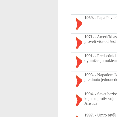
1969.
-
Papa Pavle 
1971.
-
Američki as
proveli više od šes
1991.
-
Predsednici
ograničenju nuklea
1993.
-
Napadom Izr
prekinuto jednonede
1994.
-
Savet bezbed
koju su protiv voj
Aristida.
1997.
-
Umro bivši 