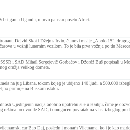
VI stigao u Ugandu, u prvu papsku posetu Africi.
tronauti Dejvid Skot i Džejms Irvin, članovi misije „Apolo 15“, drug
t časova u vožnji lunarnim vozilom. To je bila prva vožnja po tlu Meseca
 SSSR i SAD Mihail Sergejevič Gorbačov i Džordž Buš potpisali u M
rnog oružja velikog dometa.
aela na jug Libana, tokom kojeg je ubijeno 140 ljudi, a 500.000 izbeg
ljno primirje na Bliskom istoku.
nosti Ujedinjenih nacija odobrio upotrebu sile u Haitiju, čime je dozvo
nog režima predvodile SAD, i omogućen povratak na vlast izbeglog pre
vijetnamski car Bao Daj, poslednji monarh Vijetnama, koji je kao mar