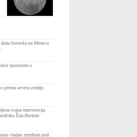
og dana boravka na Mesecu
.
oskvi sporazum o
lo prema severu zemlje,
ljena vojna intervencija
dsednika Žan-Bertran
ioneta vladao zemljom pod