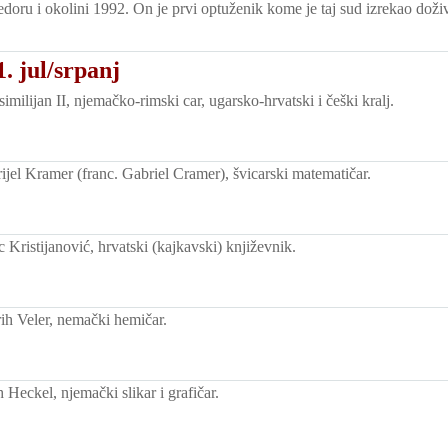
edoru i okolini 1992. On je prvi optuženik kome je taj sud izrekao doživ
. jul/srpanj
ilijan II, njemačko-rimski car, ugarsko-hrvatski i češki kralj.
jel Kramer (franc. Gabriel Cramer), švicarski matematičar.
Kristijanović, hrvatski (kajkavski) književnik.
ih Veler, nemački hemičar.
Heckel, njemački slikar i grafičar.