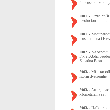
francuskom kolonija
2001.
-
Umro bivši 
revolucionarna hunt
2001.
-
Međunarodni
muslimanima i Hrv
2002.
-
Na osnovu s
Fikret Abdić osuđen
Zapadna Bosna.
2003.
-
Ministar od
istoriji dve zemlje.
2003.
-
Austrijanac
kilometara na sat.
2003.
-
Haški tribu