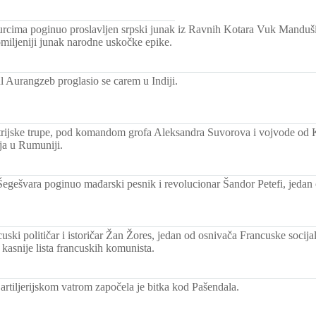
urcima poginuo proslavljen srpski junak iz Ravnih Kotara Vuk Manduši
jomiljeniji junak narodne uskočke epike.
l Aurangzeb proglasio se carem u Indiji.
trijske trupe, pod komandom grofa Aleksandra Suvorova i vojvode od 
ja u Rumuniji.
Šegešvara poginuo mađarski pesnik i revolucionar Šandor Petefi, jedan
uski političar i istoričar Žan Žores, jedan od osnivača Francuske socijali
 kasnije lista francuskih komunista.
artiljerijskom vatrom započela je bitka kod Pašendala.