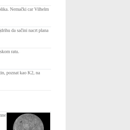
blika. Nemački car Vilhelm
rihu da sačini nacrt plana
skom ratu.
tin, poznat kao K2, na
amne