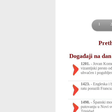
1
Preth
Događaji na dan 
1201.
-
Jovan Komni
vizantijski presto o
uhvaćen i pogublje
1423.
-
Engleska i 
ratu porazili Franc
1498.
-
Španski mor
putovanju u Novi sv
Trinidad.