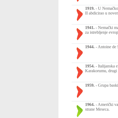
1919.
-
U Nemačkoj 
II abdicirao u nov
1941.
-
Nemački mar
za istrebljenje evro
1944.
-
Antoine de 
1954.
-
Italijanska
Karakorumu, drugi n
1959.
-
Grupa baski
1964.
-
Američki va
strane Meseca.