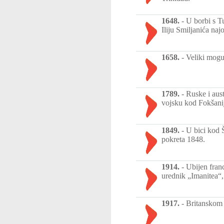
1648.
-
U borbi s T
Iliju Smiljanića na
1658.
-
Veliki mogu
1789.
-
Ruske i aus
vojsku kod Fokšani
1849.
-
U bici kod 
pokreta 1848.
1914.
-
Ubijen franc
urednik „Imanitea“,
1917.
-
Britanskom 