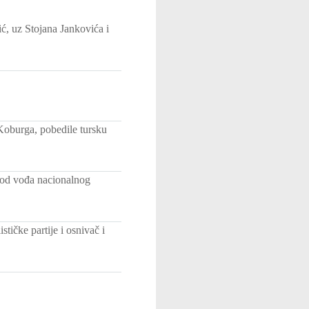
ć, uz Stojana Jankovića i
Koburga, pobedile tursku
 od vođa nacionalnog
stičke partije i osnivač i