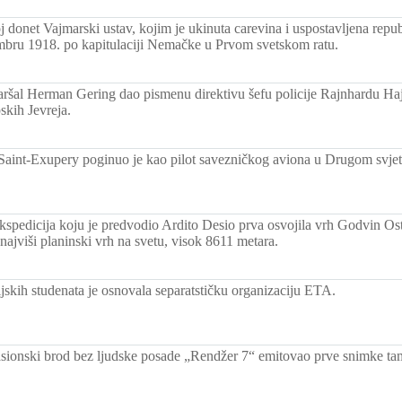
donet Vajmarski ustav, kojim je ukinuta carevina i uspostavljena repu
embru 1918. po kapitulaciji Nemačke u Prvom svetskom ratu.
šal Herman Gering dao pismenu direktivu šefu policije Rajnhardu Hajd
pskih Jevreja.
Saint-Exupery poginuo je kao pilot savezničkog aviona u Drugom svjet
 ekspedicija koju je predvodio Ardito Desio prva osvojila vrh Godvin Os
ajviši planinski vrh na svetu, visok 8611 metara.
jskih studenata je osnovala separatstičku organizaciju ETA.
sionski brod bez ljudske posade „Rendžer 7“ emitovao prve snimke t