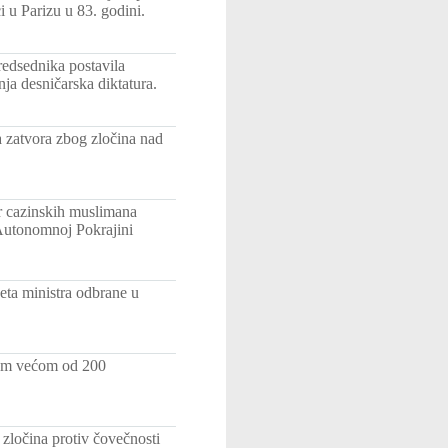
 u Parizu u 83. godini.
edsednika postavila
ja desničarska diktatura.
 zatvora zbog zločina nad
r cazinskih muslimana
 Autonomnoj Pokrajini
eta ministra odbrane u
nom većom od 200
zločina protiv čovečnosti