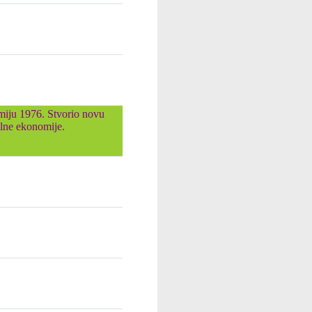
miju 1976. Stvorio novu
ilne ekonomije.