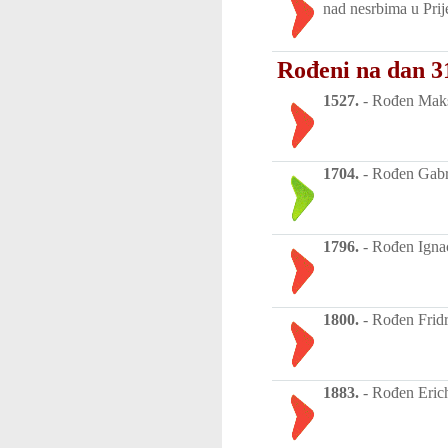
nad nesrbima u Prij
Rođeni na dan 31
1527.
-
Rođen Maksim
1704.
-
Rođen Gabri
1796.
-
Rođen Ignac 
1800.
-
Rođen Fridr
1883.
-
Rođen Erich 