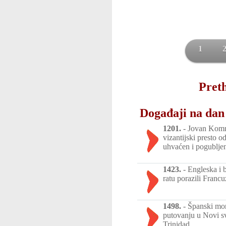
1
Preth
Događaji na dan 
1201.
-
Jovan Komni
vizantijski presto o
uhvaćen i pogublje
1423.
-
Engleska i 
ratu porazili Franc
1498.
-
Španski mor
putovanju u Novi sv
Trinidad.