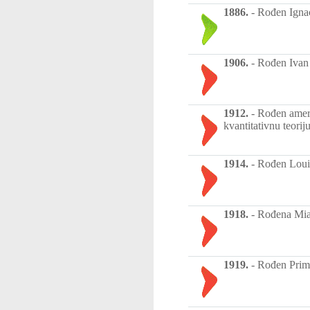
1886.
-
Rođen Ignaci
1906.
-
Rođen Ivan 
1912.
-
Rođen ameri
kvantitativnu teorij
1914.
-
Rođen Louis
1918.
-
Rođena Mia
1919.
-
Rođen Primo