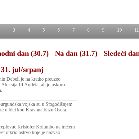
2
3
4
5
6
7
8
9
10
11
odni dan (30.7)
-
Na dan (31.7)
-
Sledeći dan
31. jul/srpanj
n Debeli je na kratko preuzeo
d Aleksija III Anđela, ali je uskoro
n.
burgundska vojska su u Stogodišnjem
uze u bici kod Kravana blizu Osera.
eplovac Kristofer Kolumbo na trećem
et otkrio ostrvo koje je nazvao