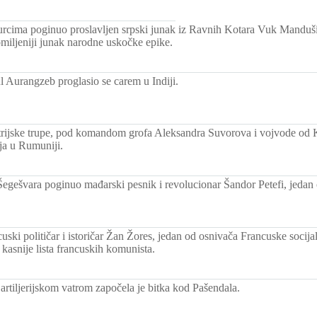
urcima poginuo proslavljen srpski junak iz Ravnih Kotara Vuk Manduši
jomiljeniji junak narodne uskočke epike.
l Aurangzeb proglasio se carem u Indiji.
trijske trupe, pod komandom grofa Aleksandra Suvorova i vojvode od 
ja u Rumuniji.
Šegešvara poginuo mađarski pesnik i revolucionar Šandor Petefi, jedan
uski političar i istoričar Žan Žores, jedan od osnivača Francuske socijali
 kasnije lista francuskih komunista.
artiljerijskom vatrom započela je bitka kod Pašendala.