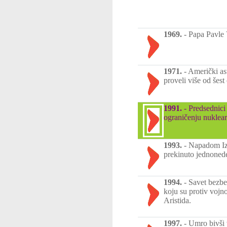
1969.
-
Papa Pavle 
1971.
-
Američki as
proveli više od šes
1991.
-
Predsednici
ograničenju nuklea
1993.
-
Napadom Izr
prekinuto jednonede
1994.
-
Savet bezbed
koju su protiv voj
Aristida.
1997.
-
Umro bivši 