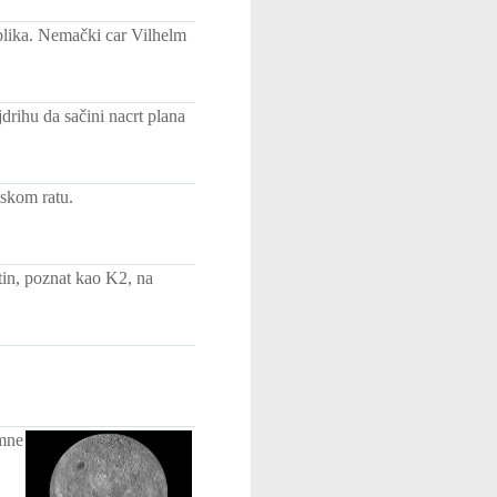
blika. Nemački car Vilhelm
rihu da sačini nacrt plana
skom ratu.
tin, poznat kao K2, na
amne