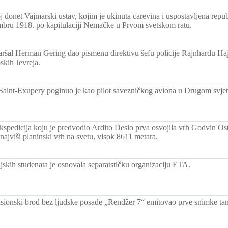
donet Vajmarski ustav, kojim je ukinuta carevina i uspostavljena repu
embru 1918. po kapitulaciji Nemačke u Prvom svetskom ratu.
šal Herman Gering dao pismenu direktivu šefu policije Rajnhardu Hajd
pskih Jevreja.
Saint-Exupery poginuo je kao pilot savezničkog aviona u Drugom svjet
 ekspedicija koju je predvodio Ardito Desio prva osvojila vrh Godvin Os
ajviši planinski vrh na svetu, visok 8611 metara.
jskih studenata je osnovala separatstičku organizaciju ETA.
sionski brod bez ljudske posade „Rendžer 7“ emitovao prve snimke t