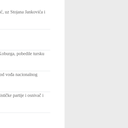
ć, uz Stojana Jankovića i
Koburga, pobedile tursku
 od vođa nacionalnog
stičke partije i osnivač i