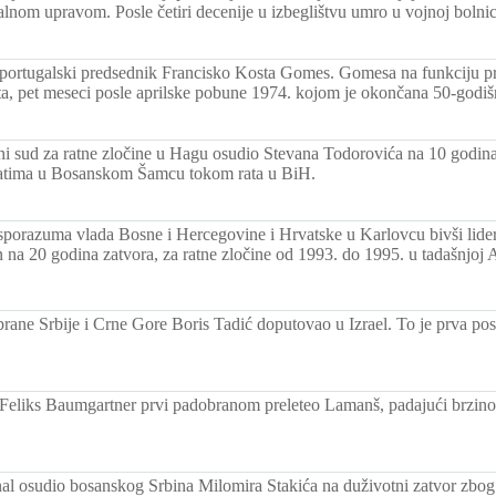
lnom upravom. Posle četiri decenije u izbeglištvu umro u vojnoj bolnici
portugalski predsednik Francisko Kosta Gomes. Gomesa na funkciju pr
a, pet meseci posle aprilske pobune 1974. kojom je okončana 50-godišn
 sud za ratne zločine u Hagu osudio Stevana Todorovića na 10 godina
atima u Bosanskom Šamcu tokom rata u BiH.
porazuma vlada Bosne i Hercegovine i Hrvatske u Karlovcu bivši lide
 na 20 godina zatvora, za ratne zločine od 1993. do 1995. u tadašnjoj
brane Srbije i Crne Gore Boris Tadić doputovao u Izrael. To je prva pos
 Feliks Baumgartner prvi padobranom preleteo Lamanš, padajući brzi
nal osudio bosanskog Srbina Milomira Stakića na duživotni zatvor zbog 