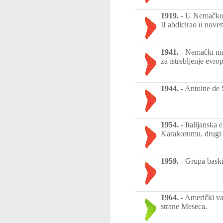
1919.
-
U Nemačkoj 
II abdicirao u nov
1941.
-
Nemački mar
za istrebljenje evro
1944.
-
Antoine de 
1954.
-
Italijanska
Karakorumu, drugi n
1959.
-
Grupa baski
1964.
-
Američki va
strane Meseca.