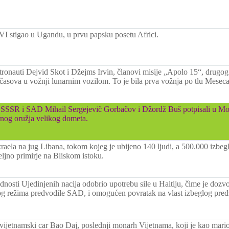
VI stigao u Ugandu, u prvu papsku posetu Africi.
tronauti Dejvid Skot i Džejms Irvin, članovi misije „Apolo 15“, drug
t časova u vožnji lunarnim vozilom. To je bila prva vožnja po tlu Meseca
 SSSR i SAD Mihail Sergejevič Gorbačov i Džordž Buš potpisali u M
rnog oružja velikog dometa.
aela na jug Libana, tokom kojeg je ubijeno 140 ljudi, a 500.000 izbeg
ljno primirje na Bliskom istoku.
nosti Ujedinjenih nacija odobrio upotrebu sile u Haitiju, čime je dozvo
nog režima predvodile SAD, i omogućen povratak na vlast izbeglog pre
vijetnamski car Bao Daj, poslednji monarh Vijetnama, koji je kao mar