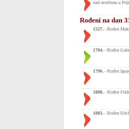
nad nesrbima u Prij
Rođeni na dan 31
1527.
-
Rođen Maksim
1704.
-
Rođen Gabri
1796.
-
Rođen Ignac 
1800.
-
Rođen Fridr
1883.
-
Rođen Erich 