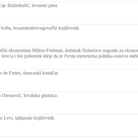
je Bulimbašić, hrvatski pilot.
Softa, bosanskohercegovački književnik.
čki ekonomista Milton Fridman, dobitnik Nobelove nagrade za ekono
u novca i bio pobornik ideje da je čvrsta monetarna politika osnova stab
 de Funes, francuski komičar.
 Oremović, hrvatska glumica.
 Levi, talijanski književnik.