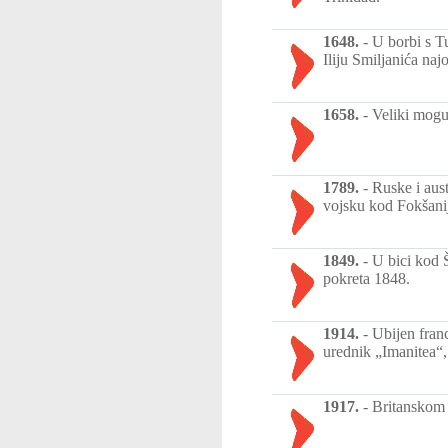
1648.
-
U borbi s T
Iliju Smiljanića na
1658.
-
Veliki mogu
1789.
-
Ruske i aus
vojsku kod Fokšani
1849.
-
U bici kod 
pokreta 1848.
1914.
-
Ubijen franc
urednik „Imanitea“,
1917.
-
Britanskom 