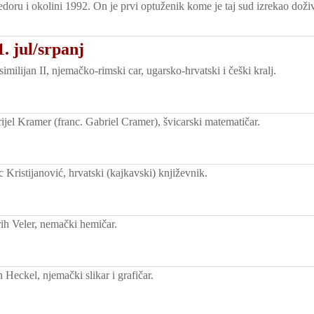
edoru i okolini 1992. On je prvi optuženik kome je taj sud izrekao doživ
. jul/srpanj
ilijan II, njemačko-rimski car, ugarsko-hrvatski i češki kralj.
jel Kramer (franc. Gabriel Cramer), švicarski matematičar.
Kristijanović, hrvatski (kajkavski) književnik.
ih Veler, nemački hemičar.
Heckel, njemački slikar i grafičar.