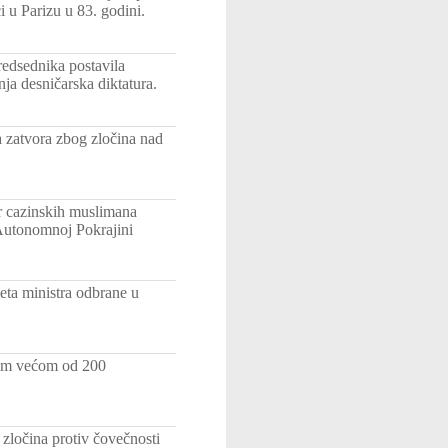
 u Parizu u 83. godini.
edsednika postavila
ja desničarska diktatura.
 zatvora zbog zločina nad
r cazinskih muslimana
 Autonomnoj Pokrajini
eta ministra odbrane u
nom većom od 200
zločina protiv čovečnosti