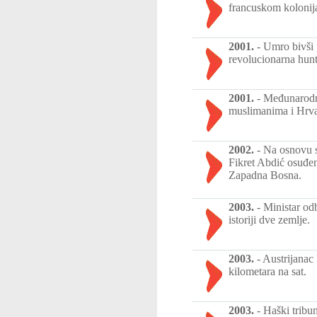
francuskom kolonija
2001.
-
Umro bivši 
revolucionarna hunt
2001.
-
Međunarodni
muslimanima i Hrv
2002.
-
Na osnovu s
Fikret Abdić osuđen
Zapadna Bosna.
2003.
-
Ministar od
istoriji dve zemlje.
2003.
-
Austrijanac
kilometara na sat.
2003.
-
Haški tribu