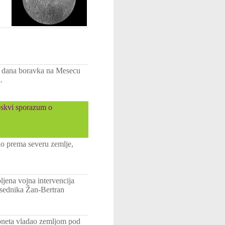
og dana boravka na Mesecu
.
oskvi sporazum o
lo prema severu zemlje,
ljena vojna intervencija
dsednika Žan-Bertran
ioneta vladao zemljom pod