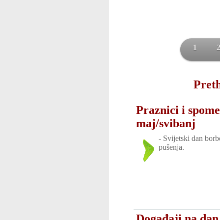
1
Preth
Praznici i spome
maj/svibanj
-
Svijetski dan borb
pušenja.
Događaji na dan 