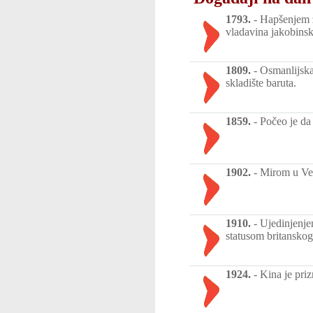
1793.
-
Hapšenjem ž
vladavina jakobinsk
1809.
-
Osmanlijska
skladište baruta.
1859.
-
Počeo je da
1902.
-
Mirom u Ver
1910.
-
Ujedinjenje
statusom britansko
1924.
-
Kina je pri