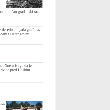
na okončan građanski rat.
 desetina hiljada građana,
Bosni i Hercegovini.
ločine u Hagu da je
krivice pred Haškim
ici.