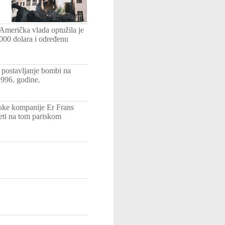
 Američka vlada optužila je
000 dolara i određenu
 postavljanje bombi na
1996. godine.
uske kompanije Er Frans
peti na tom pariskom