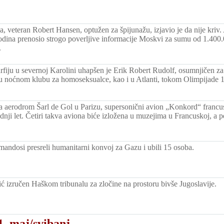
, veteran Robert Hansen, optužen za špijunažu, izjavio je da nije kriv.
dina prenosio strogo poverljive informacije Moskvi za sumu od 1.400.
.
fiju u severnoj Karolini uhapšen je Erik Robert Rudolf, osumnjičen za
, u noćnom klubu za homoseksualce, kao i u Atlanti, tokom Olimpijade 
a aerodrom Šarl de Gol u Parizu, supersonični avion „Konkord“ franc
ednji let. Četiri takva aviona biće izložena u muzejima u Francuskoj, a 
omandosi presreli humanitarni konvoj za Gazu i ubili 15 osoba.
ć izručen Haškom tribunalu za zločine na prostoru bivše Jugoslavije.
1. maj/svibanj