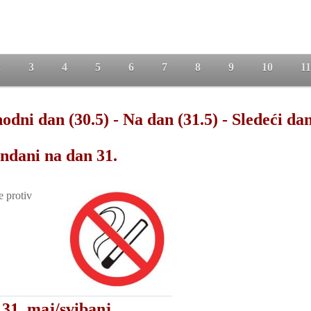
2
3
4
5
6
7
8
9
10
11
odni dan (30.5)
-
Na dan (31.5)
-
Sledeći dan
ndani na dan 31.
e protiv
31. maj/svibanj