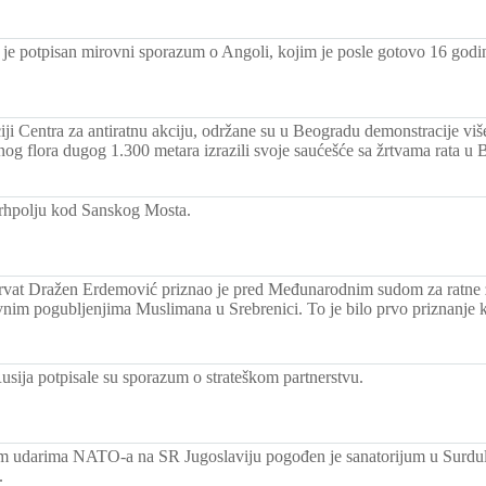
je potpisan mirovni sporazum o Angoli, kojim je posle gotovo 16 godi
ji Centra za antiratnu akciju, održane su u Beogradu demonstracije više
nog flora dugog 1.300 metara izrazili svoje saućešće sa žrtvama rata u 
rhpolju kod Sanskog Mosta.
vat Dražen Erdemović priznao je pred Međunarodnim sudom za ratne z
nim pogubljenjima Muslimana u Srebrenici. To je bilo prvo priznanje 
usija potpisale su sporazum o strateškom partnerstvu.
 udarima NATO-a na SR Jugoslaviju pogođen je sanatorijum u Surdul
.