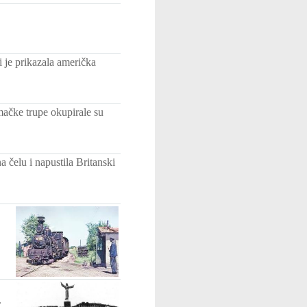
ji je prikazala američka
ačke trupe okupirale su
čelu i napustila Britanski
.