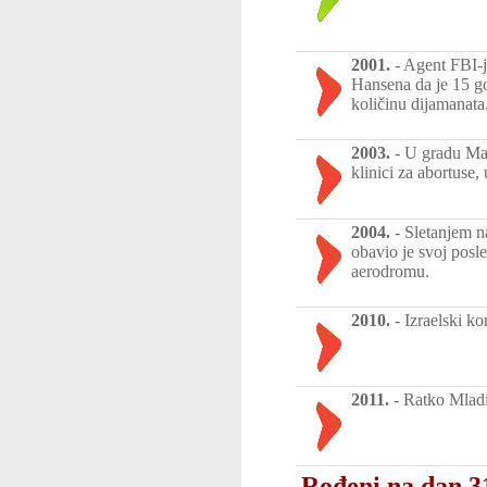
2001.
-
Agent FBI-ja
Hansena da je 15 go
količinu dijamanata
2003.
-
U gradu Mar
klinici za abortuse
2004.
-
Sletanjem n
obavio je svoj posl
aerodromu.
2010.
-
Izraelski k
2011.
-
Ratko Mladi
Rođeni na dan 3