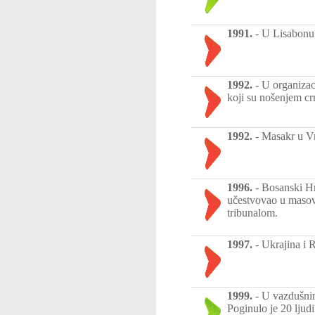
1991.
-
U Lisabonu 
1992.
-
U organizaci
koji su nošenjem cr
1992.
-
Masakr u V
1996.
-
Bosanski Hr
učestvovao u masov
tribunalom.
1997.
-
Ukrajina i R
1999.
-
U vazdušnim
Poginulo je 20 ljudi