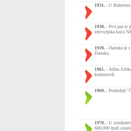
1931.
-
U Bahreinu j
1938.
-
Prvi put je 
televizijska kuća 
1939.
-
Danska je s
Dansku.
1961.
-
Južna Afrik
komonvelt.
1969.
-
Poslednji "
1970.
-
U zemljotre
600.000 ljudi ostal