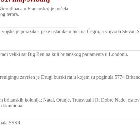
irondinaca u Francuskoj je počela
og terora.
 vojska je porazila srpske ustanike u bici na Čegru, a vojvoda Stevan S
 radi veliki sat Big Ben na kuli britanskog parlamenta u Londonu.
enigingu završen je Drugi burski rat u kojem su poginula 5774 Britan
m britanskih kolonija; Natal, Oranje, Transvaal i Rt Dobre Nade, osnova
g dominiona.
znala SSSR.