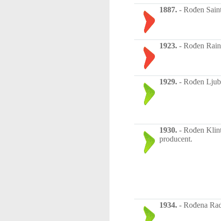
1887.
-
Rođen Saint
1923.
-
Rođen Raini
1929.
-
Rođen Ljubo
1930.
-
Rođen Klint 
producent.
1934.
-
Rođena Rada