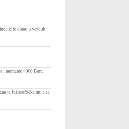
inđelić je digao u vazduh
ca i najmanje 4000 Bura.
na je Južnoafrička unija sa