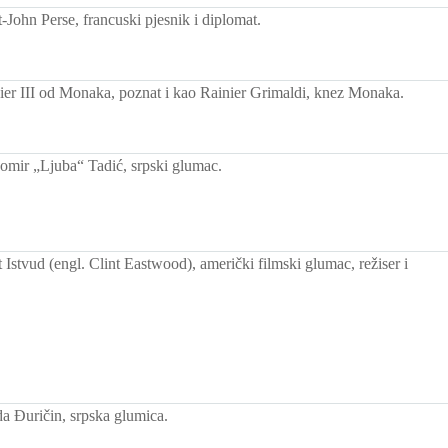
-John Perse, francuski pjesnik i diplomat.
er III od Monaka, poznat i kao Rainier Grimaldi, knez Monaka.
mir „Ljuba“ Tadić, srpski glumac.
Istvud (engl. Clint Eastwood), američki filmski glumac, režiser i
 Đuričin, srpska glumica.