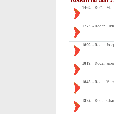
1469.
-
Rođen Manue
1773.
-
Rođen Ludwi
1809.
-
Rođen Josep
1819.
-
Rođen ameri
1848.
-
Rođen Vatros
1872.
-
Rođen Charl