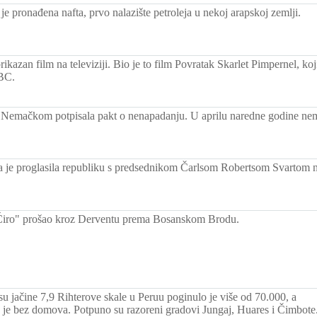
e pronađena nafta, prvo nalazište petroleja u nekoj arapskoj zemlji.
prikazan film na televiziji. Bio je to film Povratak Skarlet Pimpernel, ko
NBC.
 Nemačkom potpisala pakt o nenapadanju. U aprilu naredne godine nem
a je proglasila republiku s predsednikom Čarlsom Robertsom Svartom na 
Ćiro" prošao kroz Derventu prema Bosanskom Brodu.
su jačine 7,9 Rihterove skale u Peruu poginulo je više od 70.000, a
o je bez domova. Potpuno su razoreni gradovi Jungaj, Huares i Čimbote