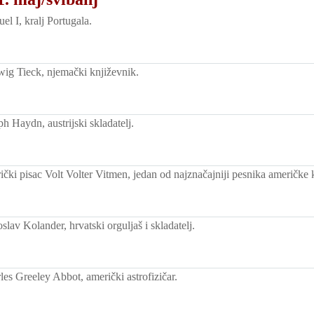
l I, kralj Portugala.
g Tieck, njemački književnik.
h Haydn, austrijski skladatelj.
čki pisac Volt Volter Vitmen, jedan od najznačajniji pesnika američke k
lav Kolander, hrvatski orguljaš i skladatelj.
es Greeley Abbot, američki astrofizičar.