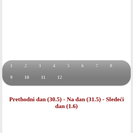
1
2
3
4
5
6
7
8
9
10
11
12
Prethodni dan (30.5)
-
Na dan (31.5)
-
Sledeći
dan (1.6)