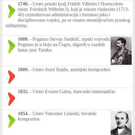
1740.
-
Umro pruski kralj Fridrih Vilhelm I Hoencolern
(nem. Friedrich Wilhelm I), koji je tokom vladavine (1713-
40) centralizovao administraciju i formirao jaku i
disciplinovanu vojsku, pa se smatra utemeljivačem pruskog
militarizma.
1809.
-
Poginuo Stevan Sinđelić, srpski vojvoda.
Poginuo je u boju na Čegru, digavši u vazduh
šanac pun Turaka.
1809.
-
Umro Jozef Hajdn, austrijski kompozitor.
1832.
-
Umro Evarist Galoa, francuski matematičar.
1854.
-
Umro Vatroslav Lisinski, hrvatski
kompozitor.