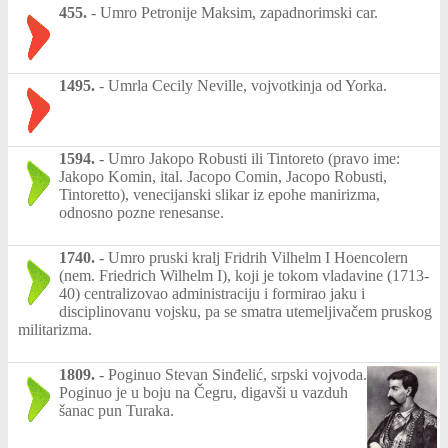
455.
-
Umro Petronije Maksim, zapadnorimski car.
1495.
-
Umrla Cecily Neville, vojvotkinja od Yorka.
1594.
-
Umro Jakopo Robusti ili Tintoreto (pravo ime:
Jakopo Komin, ital. Jacopo Comin, Jacopo Robusti,
Tintoretto), venecijanski slikar iz epohe manirizma,
odnosno pozne renesanse.
1740.
-
Umro pruski kralj Fridrih Vilhelm I Hoencolern
(nem. Friedrich Wilhelm I), koji je tokom vladavine (1713-
40) centralizovao administraciju i formirao jaku i
disciplinovanu vojsku, pa se smatra utemeljivačem pruskog
militarizma.
1809.
-
Poginuo Stevan Sinđelić, srpski vojvoda.
Poginuo je u boju na Čegru, digavši u vazduh
šanac pun Turaka.