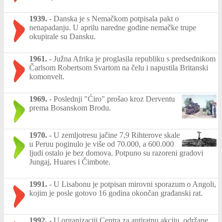
1939.
-
Danska je s Nemačkom potpisala pakt o
nenapadanju. U aprilu naredne godine nemačke trupe
okupirale su Dansku.
1961.
-
Južna Afrika je proglasila republiku s predsednikom
Čarlsom Robertsom Svartom na čelu i napustila Britanski
komonvelt.
1969.
-
Poslednji "Ćiro" prošao kroz Derventu
prema Bosanskom Brodu.
1970.
-
U zemljotresu jačine 7,9 Rihterove skale
u Peruu poginulo je više od 70.000, a 600.000
ljudi ostalo je bez domova. Potpuno su razoreni gradovi
Jungaj, Huares i Čimbote.
1991.
-
U Lisabonu je potpisan mirovni sporazum o Angoli,
kojim je posle gotovo 16 godina okončan građanski rat.
1992.
-
U organizaciji Centra za antiratnu akciju, održane