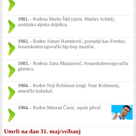
1981.
-
Rođena Marlis Šild (njem. Marlies Schild),
austrijska alpska skijašica.
1982.
-
Rođen Adnan Hamidović, poznatiji kao Frenkie,
bosanskohercegovački hip-hop muzičar.
1983.
-
Rođena Zana Marjanović, bosanskohercegovačka
glumica.
1984.
-
Rođen Nejt Robinson (engl. Nate Robinson),
američki košarkaš.
1984.
-
Rođen Milorad Čavić, srpski plivač.
Umrli na dan 31. maj/svibanj