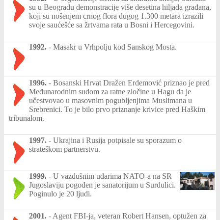
su u Beogradu demonstracije više desetina hiljada građana,
koji su nošenjem crnog flora dugog 1.300 metara izrazili
svoje saućešće sa žrtvama rata u Bosni i Hercegovini.
1992.
-
Masakr u Vrhpolju kod Sanskog Mosta.
1996.
-
Bosanski Hrvat Dražen Erdemović priznao je pred
Međunarodnim sudom za ratne zločine u Hagu da je
učestvovao u masovnim pogubljenjima Muslimana u
Srebrenici. To je bilo prvo priznanje krivice pred Haškim
tribunalom.
1997.
-
Ukrajina i Rusija potpisale su sporazum o
strateškom partnerstvu.
1999.
-
U vazdušnim udarima NATO-a na SR
Jugoslaviju pogođen je sanatorijum u Surdulici.
Poginulo je 20 ljudi.
2001.
-
Agent FBI-ja, veteran Robert Hansen, optužen za