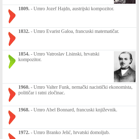
1809.
-
Umro Jozef Hajdn, austrijski kompozitor.
1832.
-
Umro Evarist Galoa, francuski matematičar.
1854.
-
Umro Vatroslav Lisinski, hrvatski
kompozitor.
1960.
-
Umro Valter Funk, nemački nacistički ekonomista,
političar i ratni zločinac.
1968.
-
Umro Abel Bonnard, francuski književnik.
1972.
-
Umro Branko Jelić, hrvatski domoljub.