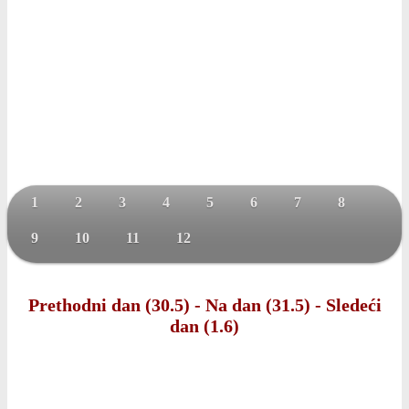
1
2
3
4
5
6
7
8
9
10
11
12
Prethodni dan (30.5)
-
Na dan (31.5)
-
Sledeći
dan (1.6)