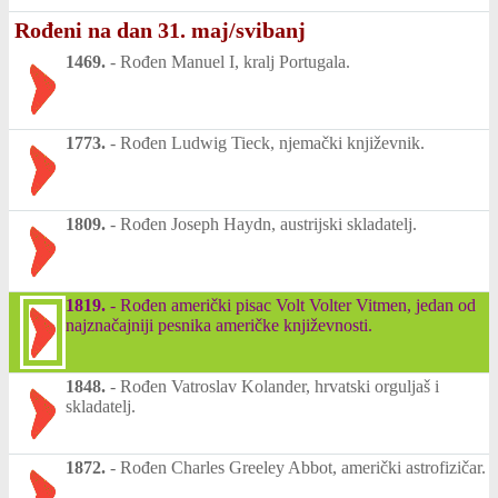
Rođeni na dan 31. maj/svibanj
1469.
-
Rođen Manuel I, kralj Portugala.
1773.
-
Rođen Ludwig Tieck, njemački književnik.
1809.
-
Rođen Joseph Haydn, austrijski skladatelj.
1819.
-
Rođen američki pisac Volt Volter Vitmen, jedan od
najznačajniji pesnika američke književnosti.
1848.
-
Rođen Vatroslav Kolander, hrvatski orguljaš i
skladatelj.
1872.
-
Rođen Charles Greeley Abbot, američki astrofizičar.