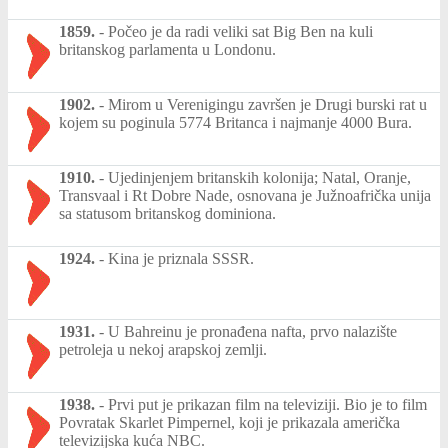
1859.
-
Počeo je da radi veliki sat Big Ben na kuli
britanskog parlamenta u Londonu.
1902.
-
Mirom u Verenigingu završen je Drugi burski rat u
kojem su poginula 5774 Britanca i najmanje 4000 Bura.
1910.
-
Ujedinjenjem britanskih kolonija; Natal, Oranje,
Transvaal i Rt Dobre Nade, osnovana je Južnoafrička unija
sa statusom britanskog dominiona.
1924.
-
Kina je priznala SSSR.
1931.
-
U Bahreinu je pronađena nafta, prvo nalazište
petroleja u nekoj arapskoj zemlji.
1938.
-
Prvi put je prikazan film na televiziji. Bio je to film
Povratak Skarlet Pimpernel, koji je prikazala američka
televizijska kuća NBC.