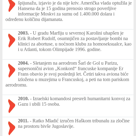
špijunažu, izjavio je da nije kriv. Američka vlada optužila je
Hansena da je 15 godina prenosio strogo poverljive
informacije Moskvi za sumu od 1.400.000 dolara i
određenu količinu dijamanata.
2003.
-
U gradu Marfiju u severnoj Karolini uhapšen je
Erik Robert Rudolf, osumnjičen za postavljanje bombi na
klinici za abortuse, u noćnom klubu za homoseksualce, kao
i u Atlanti, tokom Olimpijade 1996. godine.
2004.
-
Sletanjem na aerodrom Šarl de Gol u Parizu,
supersonični avion „Konkord“ francuske kompanije Er
Frans obavio je svoj poslednji let. Četiri takva aviona biće
izložena u muzejima u Francuskoj, a peti na tom pariskom
aerodromu.
2010.
-
Izraelski komandosi presreli humanitarni konvoj za
Gazu i ubili 15 osoba.
2011.
-
Ratko Mladić izručen Haškom tribunalu za zločine
na prostoru bivše Jugoslavije.