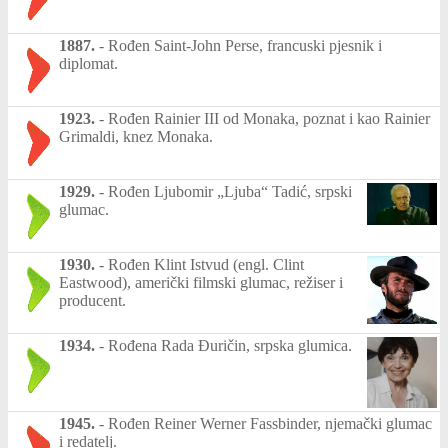
1887.
-
Rođen Saint-John Perse, francuski pjesnik i
diplomat.
1923.
-
Rođen Rainier III od Monaka, poznat i kao Rainier
Grimaldi, knez Monaka.
1929.
-
Rođen Ljubomir „Ljuba“ Tadić, srpski
glumac.
1930.
-
Rođen Klint Istvud (engl. Clint
Eastwood), američki filmski glumac, režiser i
producent.
1934.
-
Rođena Rada Đuričin, srpska glumica.
1945.
-
Rođen Reiner Werner Fassbinder, njemački glumac
i redatelj.