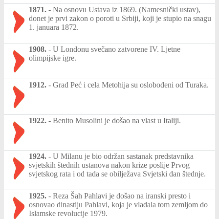
1871.
-
Na osnovu Ustava iz 1869. (Namesnički ustav),
donet je prvi zakon o poroti u Srbiji, koji je stupio na snagu
1. januara 1872.
1908.
-
U Londonu svečano zatvorene IV. Ljetne
olimpijske igre.
1912.
-
Grad Peć i cela Metohija su oslobođeni od Turaka.
1922.
-
Benito Musolini je došao na vlast u Italiji.
1924.
-
U Milanu je bio održan sastanak predstavnika
svjetskih štednih ustanova nakon krize poslije Prvog
svjetskog rata i od tada se obilježava Svjetski dan štednje.
1925.
-
Reza Šah Pahlavi je došao na iranski presto i
osnovao dinastiju Pahlavi, koja je vladala tom zemljom do
Islamske revolucije 1979.