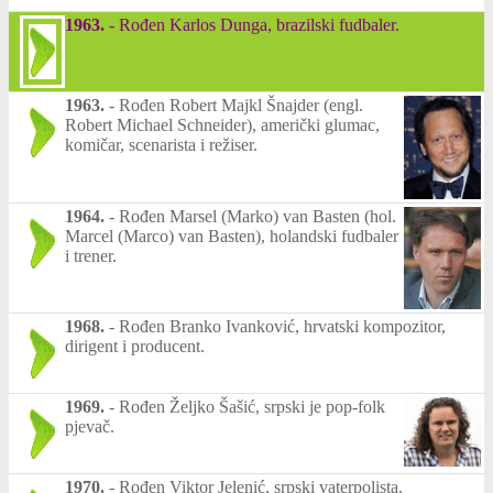
1963.
-
Rođen Karlos Dunga, brazilski fudbaler.
1963.
-
Rođen Robert Majkl Šnajder (engl.
Robert Michael Schneider), američki glumac,
komičar, scenarista i režiser.
1964.
-
Rođen Marsel (Marko) van Basten (hol.
Marcel (Marco) van Basten), holandski fudbaler
i trener.
1968.
-
Rođen Branko Ivanković, hrvatski kompozitor,
dirigent i producent.
1969.
-
Rođen Željko Šašić, srpski je pop-folk
pjevač.
1970.
-
Rođen Viktor Jelenić, srpski vaterpolista.