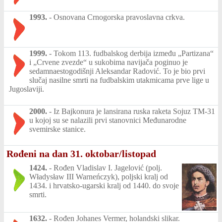
1993.
-
Osnovana Crnogorska pravoslavna crkva.
1999.
-
Tokom 113. fudbalskog derbija između „Partizana“
i „Crvene zvezde“ u sukobima navijača poginuo je
sedamnaestogodišnji Aleksandar Radović. To je bio prvi
slučaj nasilne smrti na fudbalskim utakmicama prve lige u
Jugoslaviji.
2000.
-
Iz Bajkonura je lansirana ruska raketa Sojuz TM-31
u kojoj su se nalazili prvi stanovnici Međunarodne
svemirske stanice.
Rođeni na dan 31. oktobar/listopad
1424.
-
Rođen Vladislav I. Jagelović (polj.
Władysław III Warneńczyk), poljski kralj od
1434. i hrvatsko-ugarski kralj od 1440. do svoje
smrti.
1632.
-
Rođen Johanes Vermer, holandski slikar.