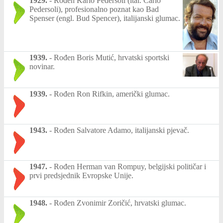
1929.
-
Rođen Karlo Pedersoli (ital. Carlo
Pedersoli), profesionalno poznat kao Bad
Spenser (engl. Bud Spencer), italijanski glumac.
1939.
-
Rođen Boris Mutić, hrvatski sportski
novinar.
1939.
-
Rođen Ron Rifkin, američki glumac.
1943.
-
Rođen Salvatore Adamo, italijanski pjevač.
1947.
-
Rođen Herman van Rompuy, belgijski političar i
prvi predsjednik Evropske Unije.
1948.
-
Rođen Zvonimir Zoričić, hrvatski glumac.