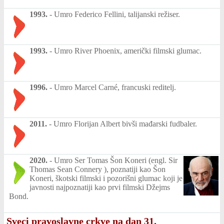
1993.
-
Umro Federico Fellini, talijanski režiser.
1993.
-
Umro River Phoenix, američki filmski glumac.
1996.
-
Umro Marcel Carné, francuski reditelj.
2011.
-
Umro Florijan Albert bivši mađarski fudbaler.
2020.
-
Umro Ser Tomas Šon Koneri (engl. Sir
Thomas Sean Connery ), poznatiji kao Šon
Koneri, škotski filmski i pozorišni glumac koji je
javnosti najpoznatiji kao prvi filmski Džejms
Bond.
Sveci pravoslavne crkve na dan 31.