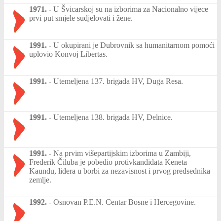
1971.
-
U Švicarskoj su na izborima za Nacionalno vijece
prvi put smjele sudjelovati i žene.
1991.
-
U okupirani je Dubrovnik sa humanitarnom pomoći
uplovio Konvoj Libertas.
1991.
-
Utemeljena 137. brigada HV, Duga Resa.
1991.
-
Utemeljena 138. brigada HV, Delnice.
1991.
-
Na prvim višepartijskim izborima u Zambiji,
Frederik Čiluba je pobedio protivkandidata Keneta
Kaundu, lidera u borbi za nezavisnost i prvog predsednika
zemlje.
1992.
-
Osnovan P.E.N. Centar Bosne i Hercegovine.