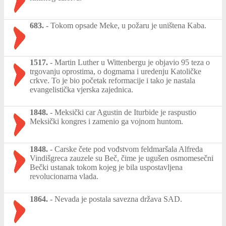
683.
-
Tokom opsade Meke, u požaru je uništena Kaba.
1517.
-
Martin Luther u Wittenbergu je objavio 95 teza o
trgovanju oprostima, o dogmama i uredenju Katoličke
crkve. To je bio početak reformacije i tako je nastala
evangelistička vjerska zajednica.
1848.
-
Meksički car Agustin de Iturbide je raspustio
Meksički kongres i zamenio ga vojnom huntom.
1848.
-
Carske čete pod vođstvom feldmaršala Alfreda
Vindišgreca zauzele su Beč, čime je ugušen osmomesečni
Bečki ustanak tokom kojeg je bila uspostavljena
revolucionarna vlada.
1864.
-
Nevada je postala savezna država SAD.