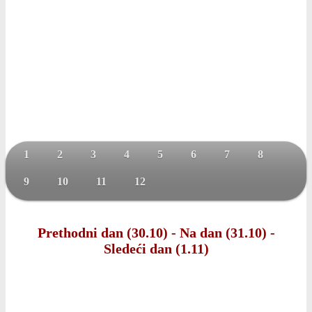
1
2
3
4
5
6
7
8
9
10
11
12
Prethodni dan (30.10)
-
Na dan (31.10)
-
Sledeći dan (1.11)