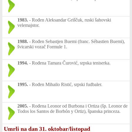
1983.
-
Rođen Aleksandar Griščuk, ruski šahovski
velemajstor.
1988.
-
Rođen Sebastjen Buemi (franc. Sébastien Buemi),
švicarski vozač Formule 1.
1994.
-
Rođena Tamara Čurović, srpska teniserka.
1995.
-
Rođen Mihailo Ristić, srpski fudbaler.
2005.
-
Rođena Leonor od Burbona i Ortiza (šp. Leonor de
Todos los Santos de Borbón y Ortiz), španska princeza.
Umrli na dan 31. oktobar/listopad