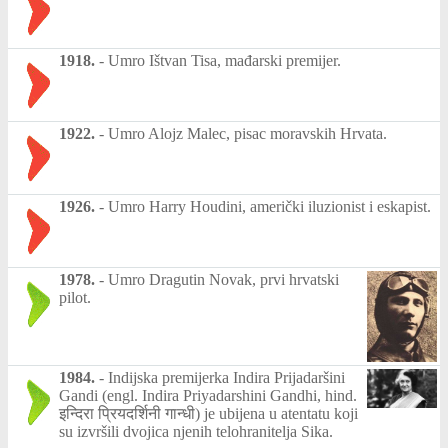
1918.
-
Umro Ištvan Tisa, mađarski premijer.
1922.
-
Umro Alojz Malec, pisac moravskih Hrvata.
1926.
-
Umro Harry Houdini, američki iluzionist i eskapist.
1978.
-
Umro Dragutin Novak, prvi hrvatski
pilot.
1984.
-
Indijska premijerka Indira Prijadaršini
Gandi (engl. Indira Priyadarshini Gandhi, hind.
इन्दिरा प्रियदर्शिनी गान्धी) je ubijena u atentatu koji
su izvršili dvojica njenih telohranitelja Sika.