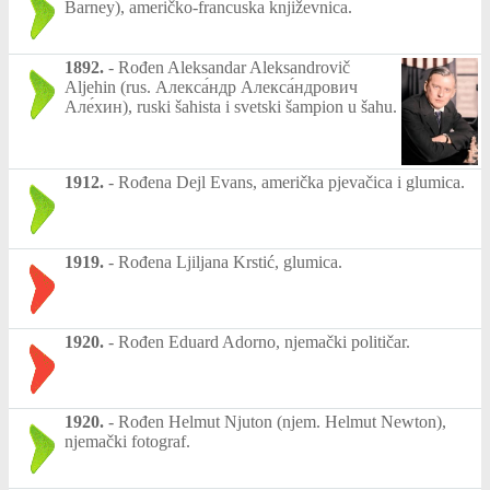
Barney), američko-francuska književnica.
1892.
-
Rođen Aleksandar Aleksandrovič
Aljehin (rus. Алекса́ндр Алекса́ндрович
Але́хин), ruski šahista i svetski šampion u šahu.
1912.
-
Rođena Dejl Evans, američka pjevačica i glumica.
1919.
-
Rođena Ljiljana Krstić, glumica.
1920.
-
Rođen Eduard Adorno, njemački političar.
1920.
-
Rođen Helmut Njuton (njem. Helmut Newton),
njemački fotograf.