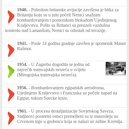
1940.
-
Pobedom britanske avijacije završena je bitka za
Britaniju koju su u julu počeli Nemci snažnim
bombardovanjem i pomorskom blokadom Ujedinjenog
Kraljevstva. Pošto su Britanci su preuzeli vazdušnu
kontrolu nad Lamanšom, Nemci su odustali od invazije.
1941.
-
Posle 14 godina gradnje završen je spomenik Maunt
Rašmor.
1954.
-
U Zagrebu dogodila se jedna od
najvećih tramvajskih nesreća u svijetu
(Mirogojska tramvajska nesreća).
1956.
-
Bombardovanjem egipatskih aerodroma,
Ujedinjeno Kraljevstvo i Francuska su počele napad na
Egipat, tokom Suecke krize.
1961.
-
U procesu destaljinizacije Sovjetskog Saveza,
Staljinovi posmrtni ostaci premešteni su iz mauzoleja na
Crvenom trgu u grobnicu koja se nalazi uz zidine Kremlja.