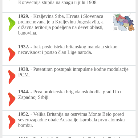
Konvecnija stupila na snagu u julu 1908.
1929.
-
Kraljevina Srba, Hrvata i Slovenaca
preimenovana je u Kraljevinu Jugoslaviju, a
državna teritorija podeljena na devet oblasti,
banovina.
1932.
-
Irak posle isteka britanskog mandata stekao
nezavisnost i postao član Lige naroda.
1938.
-
Patentiran postupak inmpulsne kodne modulacije
PCM.
1944.
-
Prva proleterska brigada oslobodila grad Ub u
Zapadnoj Srbiji.
1952.
-
Velika Britanija na ostrvima Monte Belo pored
severozapadne obale Australije isprobala prvu atomsku
bombu.