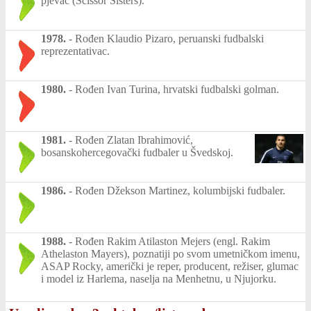
pjevač (Scissor Sisters).
1978.
-
Rođen Klaudio Pizaro, peruanski fudbalski
reprezentativac.
1980.
-
Rođen Ivan Turina, hrvatski fudbalski golman.
1981.
-
Rođen Zlatan Ibrahimović,
bosanskohercegovački fudbaler u Švedskoj.
1986.
-
Rođen Džekson Martinez, kolumbijski fudbaler.
1988.
-
Rođen Rakim Atilaston Mejers (engl. Rakim
Athelaston Mayers), poznatiji po svom umetničkom imenu,
ASAP Rocky, američki je reper, producent, režiser, glumac
i model iz Harlema, naselja na Menhetnu, u Njujorku.