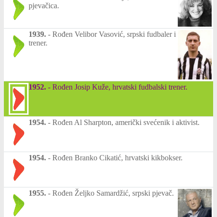
pjevačica.
1939.
-
Rođen Velibor Vasović, srpski fudbaler i
trener.
1952.
-
Rođen Josip Kuže, hrvatski fudbalski trener.
1954.
-
Rođen Al Sharpton, američki svećenik i aktivist.
1954.
-
Rođen Branko Cikatić, hrvatski kikbokser.
1955.
-
Rođen Željko Samardžić, srpski pjevač.