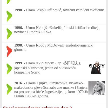
1990.
-
Umro Josip Turčinović, hrvatski katolički sveštenik.
1996.
-
Umro Nebojša Đukelić, filmski kritičar i reditelj,
novinar i urednik RTS-a.
1998.
-
Umro Roddy McDowall, englesko-američki
glumac.
1999.
-
Umro Akio Morita (jap. 盛田昭夫),
japanski biznismen, jedan od suosnivača
kompanije Sony.
2016.
-
Umrla Ljupka Dimitrovska, hrvatsko-
makedonska pjevačica zabavne muzike i šlagera
na prostorima bivše Jugoslavije, tijekom 1970-ih
i ranih 1980-ih godina.