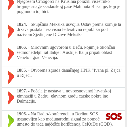
Njegošem Crnogorci na Krusima porazili višestruko
brojnije snage skadarskog paše Mahmuta Bušatlije, koji je
poginuo u toj bici.
1824.
-
Skupština Meksika usvojila Ustav prema kom je ta
država postala nezavisna federativna republika pod
nazivom Sjedinjene Države Meksika.
1866.
-
Mirovnim ugovorom u Beču, kojim je okončan
sedmonedeljni rat Italije i Austrije, Italiji pripali oblast
Veneto i grad Venecija.
1885.
-
Otvorena zgrada današnjeg HNK "Ivana pl. Zajca"
u Rijeci.
1897.
-
Počela je nastava u novoosnovanoj hrvatskoj
gimnaziji u Zadru, glavnom gradu carske pokrajine
Dalmacije.
1906.
-
Na Radio-konferenciji u Berlinu SOS
ustanovljen kao međunarodni signal za pomoć,
umesto do tada najčešće korišćenog CeKuDe (CQD).