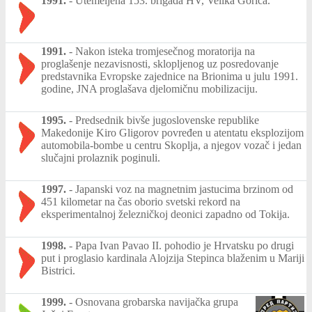
1991.
-
Utemeljena 153. brigada HV, Velika Gorica.
1991.
-
Nakon isteka tromjesečnog moratorija na
proglašenje nezavisnosti, sklopljenog uz posredovanje
predstavnika Evropske zajednice na Brionima u julu 1991.
godine, JNA proglašava djelomičnu mobilizaciju.
1995.
-
Predsednik bivše jugoslovenske republike
Makedonije Kiro Gligorov povređen u atentatu eksplozijom
automobila-bombe u centru Skoplja, a njegov vozač i jedan
slučajni prolaznik poginuli.
1997.
-
Japanski voz na magnetnim jastucima brzinom od
451 kilometar na čas oborio svetski rekord na
eksperimentalnoj železničkoj deonici zapadno od Tokija.
1998.
-
Papa Ivan Pavao II. pohodio je Hrvatsku po drugi
put i proglasio kardinala Alojzija Stepinca blaženim u Mariji
Bistrici.
1999.
-
Osnovana grobarska navijačka grupa