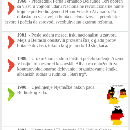
1968.
-
Predsednik Perua Fernando Belaunde Teri oboren
sa vlasti u vojnom udaru Nacionalne revolucionarne hunte
koju je predvodio general Huan Velasko Alvarado. Po
dolasku na vlast vojna hunta nacionalizovala petrolejske
izvore i počela da sprovodi sveobuhvatnu agrarnu reformu.
1981.
-
Posle sedam meseci irski nacionalisti u zatvoru
Mejz u Belfastu obustavili protestni štrajk glađu protiv
britanskih vlasti, tokom kog je umrlo 10 štrajkača.
1989.
-
U okružnom sudu u Prištini počelo suđenje Azemu
Vlasiju i trinaestorici kosovskih Albanaca optuženih za
kontrarevolucionarno delovanje i organizovanje štrajka
albanskih rudara u rudniku „Stari trg“.
1990.
-
Ujedinjenje Njemačke nakon pada
Berlinskog zida.