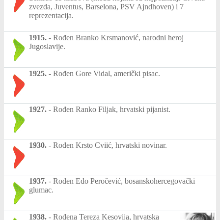
zvezda, Juventus, Barselona, PSV Ajndhoven) i 7
reprezentacija.
1915.
-
Rođen Branko Krsmanović, narodni heroj
Jugoslavije.
1925.
-
Rođen Gore Vidal, američki pisac.
1927.
-
Rođen Ranko Filjak, hrvatski pijanist.
1930.
-
Rođen Krsto Cviić, hrvatski novinar.
1937.
-
Rođen Edo Peročević, bosanskohercegovački
glumac.
1938.
-
Rođena Tereza Kesovija, hrvatska