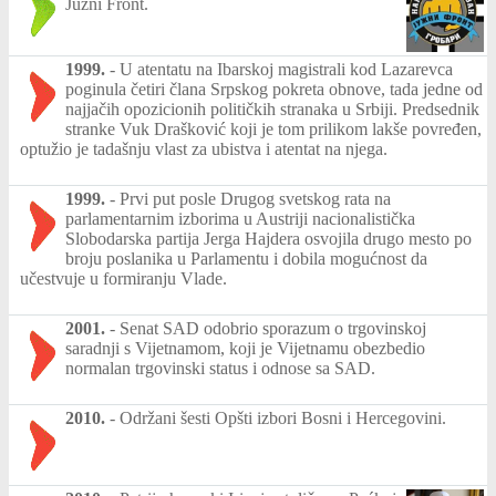
Južni Front.
1999.
-
U atentatu na Ibarskoj magistrali kod Lazarevca
poginula četiri člana Srpskog pokreta obnove, tada jedne od
najjačih opozicionih političkih stranaka u Srbiji. Predsednik
stranke Vuk Drašković koji je tom prilikom lakše povređen,
optužio je tadašnju vlast za ubistva i atentat na njega.
1999.
-
Prvi put posle Drugog svetskog rata na
parlamentarnim izborima u Austriji nacionalistička
Slobodarska partija Jerga Hajdera osvojila drugo mesto po
broju poslanika u Parlamentu i dobila mogućnost da
učestvuje u formiranju Vlade.
2001.
-
Senat SAD odobrio sporazum o trgovinskoj
saradnji s Vijetnamom, koji je Vijetnamu obezbedio
normalan trgovinski status i odnose sa SAD.
2010.
-
Održani šesti Opšti izbori Bosni i Hercegovini.