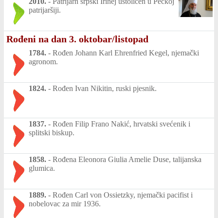
2010.
-
Patrijarh srpski Irinej ustoličen u Pećkoj
patrijaršiji.
Rođeni na dan 3. oktobar/listopad
1784.
-
Rođen Johann Karl Ehrenfried Kegel, njemački
agronom.
1824.
-
Rođen Ivan Nikitin, ruski pjesnik.
1837.
-
Rođen Filip Frano Nakić, hrvatski svećenik i
splitski biskup.
1858.
-
Rođena Eleonora Giulia Amelie Duse, talijanska
glumica.
1889.
-
Rođen Carl von Ossietzky, njemački pacifist i
nobelovac za mir 1936.