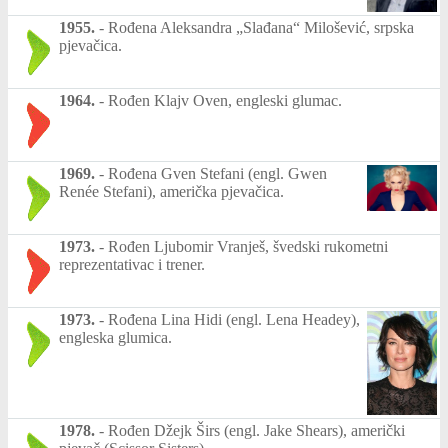
1955.
-
Rođena Aleksandra „Slađana“ Milošević, srpska
pjevačica.
1964.
-
Rođen Klajv Oven, engleski glumac.
1969.
-
Rođena Gven Stefani (engl. Gwen
Renée Stefani), američka pjevačica.
1973.
-
Rođen Ljubomir Vranješ, švedski rukometni
reprezentativac i trener.
1973.
-
Rođena Lina Hidi (engl. Lena Headey),
engleska glumica.
1978.
-
Rođen Džejk Širs (engl. Jake Shears), američki