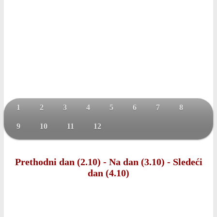
1
2
3
4
5
6
7
8
9
10
11
12
Prethodni dan (2.10)
-
Na dan (3.10)
-
Sledeći
dan (4.10)