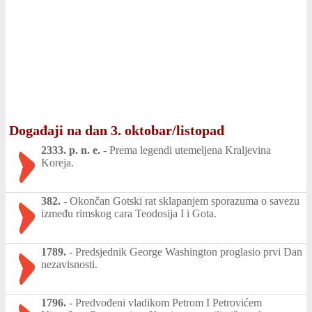
Događaji na dan 3. oktobar/listopad
2333. p. n. e.
-
Prema legendi utemeljena Kraljevina
Koreja.
382.
-
Okončan Gotski rat sklapanjem sporazuma o savezu
između rimskog cara Teodosija I i Gota.
1789.
-
Predsjednik George Washington proglasio prvi Dan
nezavisnosti.
1796.
-
Predvođeni vladikom Petrom I Petrovićem