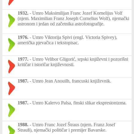
1932.
-
Umro Maksimilijan Franc Jozef Kornelijus Volf
(njem. Maximilian Franz Joseph Cornelius Wolf), njemački
astronom i jedan od začetnika astrofotografije.
1976.
-
Umro Viktorija Spivi (engl. Victoria Spivey),
američka pjevačica i tekstopisac.
1977.
-
Umro Velibor Gligorić, srpski književni i pozorišni
kritičar i istoričar književnosti.
1987.
-
Umro Jean Anouilh, francuski književnik.
1987.
-
Umro Kalervo Palsa, finski slikar ekspresionizma.
1988.
-
Umro Franc Jozef Štraus (njem. Franz Josef
Strauß), njemački političar i premijer Bavarske.