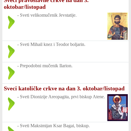
Sveci pravoslavne crkve na dan 3.
oktobar/listopad
-
Sveti velikomučenik Jevstatije.
-
Sveti Mihail knez i Teodor boljarin.
-
Prepodobni mučenik Ilarion.
Sveci katoličke crkve na dan 3. oktobar/listopad
-
Sveti Dionizije Areopagita, prvi biskup Atene.
-
Sveti Maksimijan Ksar Bagai, biskup.