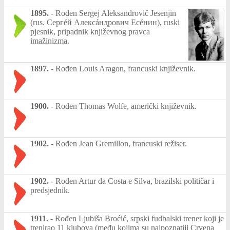
1895.
-
Rođen Sergej Aleksandrovič Jesenjin
(rus. Сергéй Алексáндрович Есéнин), ruski
pjesnik, pripadnik književnog pravca
imažinizma.
1897.
-
Rođen Louis Aragon, francuski književnik.
1900.
-
Rođen Thomas Wolfe, američki književnik.
1902.
-
Rođen Jean Gremillon, francuski režiser.
1902.
-
Rođen Artur da Costa e Silva, brazilski političar i
predsjednik.
1911.
-
Rođen Ljubiša Broćić, srpski fudbalski trener koji je
trenirao 11 klubova (među kojima su najpoznatiji Crvena