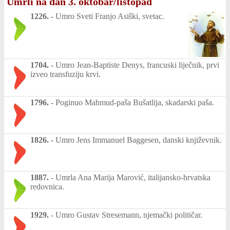
Umrli na dan 3. oktobar/listopad
1226.
-
Umro Sveti Franjo Asiški, svetac.
1704.
-
Umro Jean-Baptiste Denys, francuski liječnik, prvi
izveo transfuziju krvi.
1796.
-
Poginuo Mahmud-paša Bušatlija, skadarski paša.
1826.
-
Umro Jens Immanuel Baggesen, danski književnik.
1887.
-
Umrla Ana Marija Marović, italijansko-hrvatska
redovnica.
1929.
-
Umro Gustav Stresemann, njemački političar.