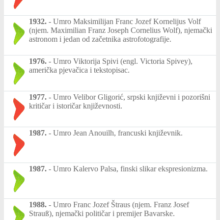
1932.
-
Umro Maksimilijan Franc Jozef Kornelijus Volf
(njem. Maximilian Franz Joseph Cornelius Wolf), njemački
astronom i jedan od začetnika astrofotografije.
1976.
-
Umro Viktorija Spivi (engl. Victoria Spivey),
američka pjevačica i tekstopisac.
1977.
-
Umro Velibor Gligorić, srpski književni i pozorišni
kritičar i istoričar književnosti.
1987.
-
Umro Jean Anouilh, francuski književnik.
1987.
-
Umro Kalervo Palsa, finski slikar ekspresionizma.
1988.
-
Umro Franc Jozef Štraus (njem. Franz Josef
Strauß), njemački političar i premijer Bavarske.