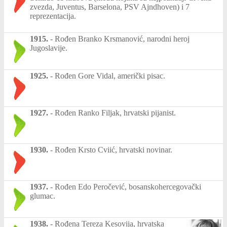
zvezda, Juventus, Barselona, PSV Ajndhoven) i 7
reprezentacija.
1915.
-
Rođen Branko Krsmanović, narodni heroj
Jugoslavije.
1925.
-
Rođen Gore Vidal, američki pisac.
1927.
-
Rođen Ranko Filjak, hrvatski pijanist.
1930.
-
Rođen Krsto Cviić, hrvatski novinar.
1937.
-
Rođen Edo Peročević, bosanskohercegovački
glumac.
1938.
-
Rođena Tereza Kesovija, hrvatska