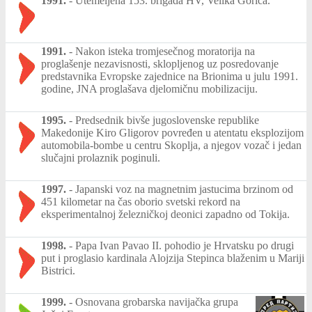
1991.
-
Utemeljena 153. brigada HV, Velika Gorica.
1991.
-
Nakon isteka tromjesečnog moratorija na
proglašenje nezavisnosti, sklopljenog uz posredovanje
predstavnika Evropske zajednice na Brionima u julu 1991.
godine, JNA proglašava djelomičnu mobilizaciju.
1995.
-
Predsednik bivše jugoslovenske republike
Makedonije Kiro Gligorov povređen u atentatu eksplozijom
automobila-bombe u centru Skoplja, a njegov vozač i jedan
slučajni prolaznik poginuli.
1997.
-
Japanski voz na magnetnim jastucima brzinom od
451 kilometar na čas oborio svetski rekord na
eksperimentalnoj železničkoj deonici zapadno od Tokija.
1998.
-
Papa Ivan Pavao II. pohodio je Hrvatsku po drugi
put i proglasio kardinala Alojzija Stepinca blaženim u Mariji
Bistrici.
1999.
-
Osnovana grobarska navijačka grupa