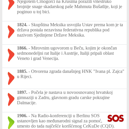
Njegošem Crnogorci na Krusima porazili višestruko
brojnije snage skadarskog paše Mahmuta Bušatlije, koji je
poginuo u toj bici.
1824.
-
Skupština Meksika usvojila Ustav prema kom je ta
država postala nezavisna federativna republika pod
nazivom Sjedinjene Države Meksika.
1866.
-
Mirovnim ugovorom u Beču, kojim je okončan
sedmonedeljni rat Italije i Austrije, Italiji pripali oblast
Veneto i grad Venecija.
1885.
-
Otvorena zgrada današnjeg HNK "Ivana pl. Zajca"
u Rijeci.
1897.
-
Počela je nastava u novoosnovanoj hrvatskoj
gimnaziji u Zadru, glavnom gradu carske pokrajine
Dalmacije.
1906.
-
Na Radio-konferenciji u Berlinu SOS
ustanovljen kao međunarodni signal za pomoć,
umesto do tada najčešće korišćenog CeKuDe (CQD).