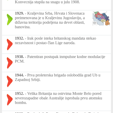
Konvecnija stupila na snagu u julu 1908.
1929.
-
Kraljevina Srba, Hrvata i Slovenaca
preimenovana je u Kraljevinu Jugoslaviju, a
državna teritorija podeljena na devet oblasti,
banovina.
1932.
-
Irak posle isteka britanskog mandata stekao
nezavisnost i postao član Lige naroda.
1938.
-
Patentiran postupak inmpulsne kodne modulacije
PCM.
1944.
-
Prva proleterska brigada oslobodila grad Ub u
Zapadnoj Srbiji.
1952.
-
Velika Britanija na ostrvima Monte Belo pored
severozapadne obale Australije isprobala prvu atomsku
bombu.