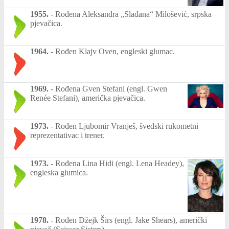
1955.
-
Rođena Aleksandra „Slađana“ Milošević, srpska
pjevačica.
1964.
-
Rođen Klajv Oven, engleski glumac.
1969.
-
Rođena Gven Stefani (engl. Gwen
Renée Stefani), američka pjevačica.
1973.
-
Rođen Ljubomir Vranješ, švedski rukometni
reprezentativac i trener.
1973.
-
Rođena Lina Hidi (engl. Lena Headey),
engleska glumica.
1978.
-
Rođen Džejk Širs (engl. Jake Shears), američki