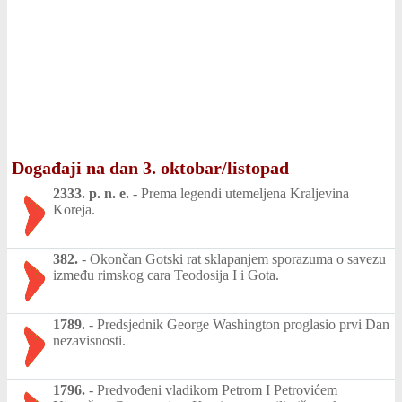
Događaji na dan 3. oktobar/listopad
2333. p. n. e.
-
Prema legendi utemeljena Kraljevina
Koreja.
382.
-
Okončan Gotski rat sklapanjem sporazuma o savezu
između rimskog cara Teodosija I i Gota.
1789.
-
Predsjednik George Washington proglasio prvi Dan
nezavisnosti.
1796.
-
Predvođeni vladikom Petrom I Petrovićem