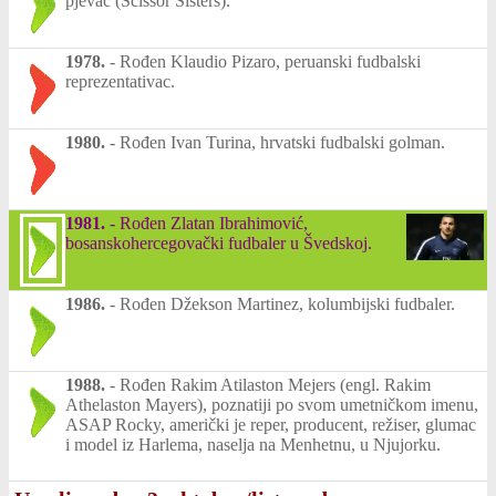
pjevač (Scissor Sisters).
1978.
-
Rođen Klaudio Pizaro, peruanski fudbalski
reprezentativac.
1980.
-
Rođen Ivan Turina, hrvatski fudbalski golman.
1981.
-
Rođen Zlatan Ibrahimović,
bosanskohercegovački fudbaler u Švedskoj.
1986.
-
Rođen Džekson Martinez, kolumbijski fudbaler.
1988.
-
Rođen Rakim Atilaston Mejers (engl. Rakim
Athelaston Mayers), poznatiji po svom umetničkom imenu,
ASAP Rocky, američki je reper, producent, režiser, glumac
i model iz Harlema, naselja na Menhetnu, u Njujorku.