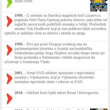
Južni Front.
1999.
-
U atentatu na Ibarskoj magistrali kod Lazarevca
poginula četiri člana Srpskog pokreta obnove, tada jedne od
najjačih opozicionih političkih stranaka u Srbiji. Predsednik
stranke Vuk Drašković koji je tom prilikom lakše povređen,
optužio je tadašnju vlast za ubistva i atentat na njega.
1999.
-
Prvi put posle Drugog svetskog rata na
parlamentarnim izborima u Austriji nacionalistička
Slobodarska partija Jerga Hajdera osvojila drugo mesto po
broju poslanika u Parlamentu i dobila mogućnost da
učestvuje u formiranju Vlade.
2001.
-
Senat SAD odobrio sporazum o trgovinskoj
saradnji s Vijetnamom, koji je Vijetnamu obezbedio
normalan trgovinski status i odnose sa SAD.
2010.
-
Održani šesti Opšti izbori Bosni i Hercegovini.