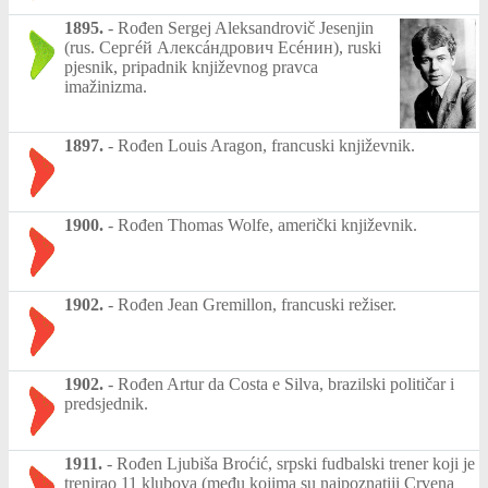
1895.
-
Rođen Sergej Aleksandrovič Jesenjin
(rus. Сергéй Алексáндрович Есéнин), ruski
pjesnik, pripadnik književnog pravca
imažinizma.
1897.
-
Rođen Louis Aragon, francuski književnik.
1900.
-
Rođen Thomas Wolfe, američki književnik.
1902.
-
Rođen Jean Gremillon, francuski režiser.
1902.
-
Rođen Artur da Costa e Silva, brazilski političar i
predsjednik.
1911.
-
Rođen Ljubiša Broćić, srpski fudbalski trener koji je
trenirao 11 klubova (među kojima su najpoznatiji Crvena