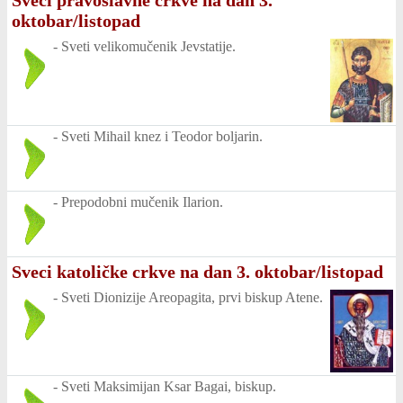
Sveci pravoslavne crkve na dan 3.
oktobar/listopad
-
Sveti velikomučenik Jevstatije.
-
Sveti Mihail knez i Teodor boljarin.
-
Prepodobni mučenik Ilarion.
Sveci katoličke crkve na dan 3. oktobar/listopad
-
Sveti Dionizije Areopagita, prvi biskup Atene.
-
Sveti Maksimijan Ksar Bagai, biskup.