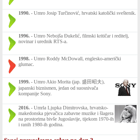
1990.
-
Umro Josip Turčinović, hrvatski katolički sveštenik.
1996.
-
Umro Nebojša Đukelić, filmski kritičar i reditelj,
novinar i urednik RTS-a.
1998.
-
Umro Roddy McDowall, englesko-američki
glumac.
1999.
-
Umro Akio Morita (jap. 盛田昭夫),
japanski biznismen, jedan od suosnivača
kompanije Sony.
2016.
-
Umrla Ljupka Dimitrovska, hrvatsko-
makedonska pjevačica zabavne muzike i šlagera
na prostorima bivše Jugoslavije, tijekom 1970-ih
i ranih 1980-ih godina.