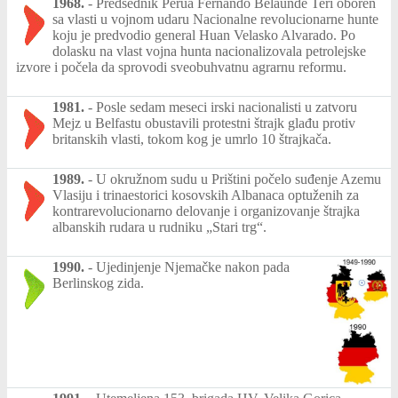
1968.
-
Predsednik Perua Fernando Belaunde Teri oboren
sa vlasti u vojnom udaru Nacionalne revolucionarne hunte
koju je predvodio general Huan Velasko Alvarado. Po
dolasku na vlast vojna hunta nacionalizovala petrolejske
izvore i počela da sprovodi sveobuhvatnu agrarnu reformu.
1981.
-
Posle sedam meseci irski nacionalisti u zatvoru
Mejz u Belfastu obustavili protestni štrajk glađu protiv
britanskih vlasti, tokom kog je umrlo 10 štrajkača.
1989.
-
U okružnom sudu u Prištini počelo suđenje Azemu
Vlasiju i trinaestorici kosovskih Albanaca optuženih za
kontrarevolucionarno delovanje i organizovanje štrajka
albanskih rudara u rudniku „Stari trg“.
1990.
-
Ujedinjenje Njemačke nakon pada
Berlinskog zida.