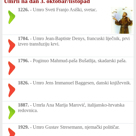
Umrli na dan 3. oktobar/listopad
1226.
-
Umro Sveti Franjo Asiški, svetac.
1704.
-
Umro Jean-Baptiste Denys, francuski liječnik, prvi
izveo transfuziju krvi.
1796.
-
Poginuo Mahmud-paša Bušatlija, skadarski paša.
1826.
-
Umro Jens Immanuel Baggesen, danski književnik.
1887.
-
Umrla Ana Marija Marović, italijansko-hrvatska
redovnica.
1929.
-
Umro Gustav Stresemann, njemački političar.