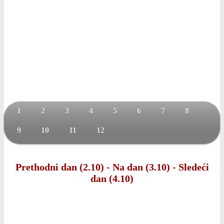
1
2
3
4
5
6
7
8
9
10
11
12
Prethodni dan (2.10)
-
Na dan (3.10)
-
Sledeći
dan (4.10)