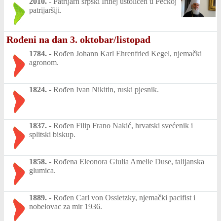
2010.
-
Patrijarh srpski Irinej ustoličen u Pećkoj
patrijaršiji.
Rođeni na dan 3. oktobar/listopad
1784.
-
Rođen Johann Karl Ehrenfried Kegel, njemački
agronom.
1824.
-
Rođen Ivan Nikitin, ruski pjesnik.
1837.
-
Rođen Filip Frano Nakić, hrvatski svećenik i
splitski biskup.
1858.
-
Rođena Eleonora Giulia Amelie Duse, talijanska
glumica.
1889.
-
Rođen Carl von Ossietzky, njemački pacifist i
nobelovac za mir 1936.