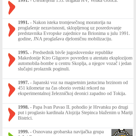
1991.
-
Utemeljena 153. brigada HV, Velika Gorica.
1991.
-
Nakon isteka tromjesečnog moratorija na
proglašenje nezavisnosti, sklopljenog uz posredovanje
predstavnika Evropske zajednice na Brionima u julu 1991.
godine, JNA proglašava djelomičnu mobilizaciju.
1995.
-
Predsednik bivše jugoslovenske republike
Makedonije Kiro Gligorov povređen u atentatu eksplozijom
automobila-bombe u centru Skoplja, a njegov vozač i jedan
slučajni prolaznik poginuli.
1997.
-
Japanski voz na magnetnim jastucima brzinom od
451 kilometar na čas oborio svetski rekord na
eksperimentalnoj železničkoj deonici zapadno od Tokija.
1998.
-
Papa Ivan Pavao II. pohodio je Hrvatsku po drugi
put i proglasio kardinala Alojzija Stepinca blaženim u Mariji
Bistrici.
1999.
-
Osnovana grobarska navijačka grupa