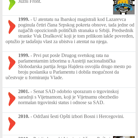
Južni Front.
1999.
-
U atentatu na Ibarskoj magistrali kod Lazarevca
poginula četiri člana Srpskog pokreta obnove, tada jedne od
najjačih opozicionih političkih stranaka u Srbiji. Predsednik
stranke Vuk Drašković koji je tom prilikom lakše povređen,
optužio je tadašnju vlast za ubistva i atentat na njega.
1999.
-
Prvi put posle Drugog svetskog rata na
parlamentarnim izborima u Austriji nacionalistička
Slobodarska partija Jerga Hajdera osvojila drugo mesto po
broju poslanika u Parlamentu i dobila mogućnost da
učestvuje u formiranju Vlade.
2001.
-
Senat SAD odobrio sporazum o trgovinskoj
saradnji s Vijetnamom, koji je Vijetnamu obezbedio
normalan trgovinski status i odnose sa SAD.
2010.
-
Održani šesti Opšti izbori Bosni i Hercegovini.