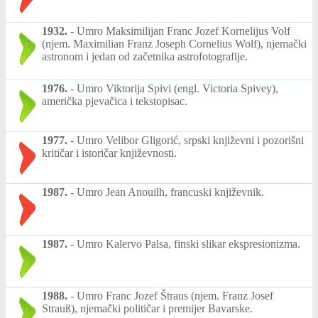
1932.
-
Umro Maksimilijan Franc Jozef Kornelijus Volf
(njem. Maximilian Franz Joseph Cornelius Wolf), njemački
astronom i jedan od začetnika astrofotografije.
1976.
-
Umro Viktorija Spivi (engl. Victoria Spivey),
američka pjevačica i tekstopisac.
1977.
-
Umro Velibor Gligorić, srpski književni i pozorišni
kritičar i istoričar književnosti.
1987.
-
Umro Jean Anouilh, francuski književnik.
1987.
-
Umro Kalervo Palsa, finski slikar ekspresionizma.
1988.
-
Umro Franc Jozef Štraus (njem. Franz Josef
Strauß), njemački političar i premijer Bavarske.