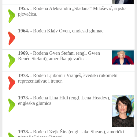
1955.
-
Rođena Aleksandra „Slađana“ Milošević, srpska
pjevačica.
1964.
-
Rođen Klajv Oven, engleski glumac.
1969.
-
Rođena Gven Stefani (engl. Gwen
Renée Stefani), američka pjevačica.
1973.
-
Rođen Ljubomir Vranješ, švedski rukometni
reprezentativac i trener.
1973.
-
Rođena Lina Hidi (engl. Lena Headey),
engleska glumica.
1978.
-
Rođen Džejk Širs (engl. Jake Shears), američki