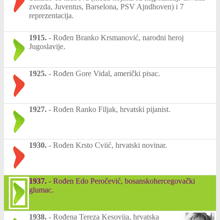
zvezda, Juventus, Barselona, PSV Ajndhoven) i 7
reprezentacija.
1915.
-
Rođen Branko Krsmanović, narodni heroj
Jugoslavije.
1925.
-
Rođen Gore Vidal, američki pisac.
1927.
-
Rođen Ranko Filjak, hrvatski pijanist.
1930.
-
Rođen Krsto Cviić, hrvatski novinar.
1937.
-
Rođen Edo Peročević, bosanskohercegovački
glumac.
1938.
-
Rođena Tereza Kesovija, hrvatska