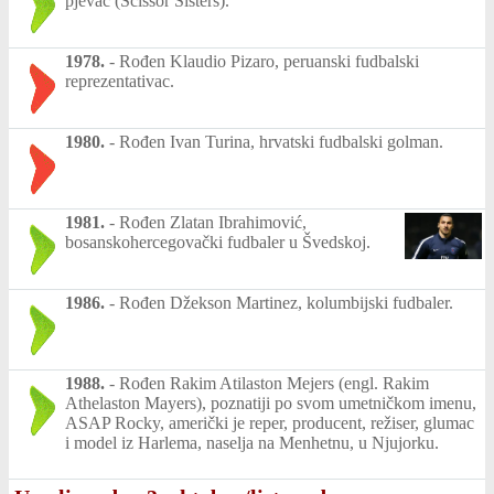
pjevač (Scissor Sisters).
1978.
-
Rođen Klaudio Pizaro, peruanski fudbalski
reprezentativac.
1980.
-
Rođen Ivan Turina, hrvatski fudbalski golman.
1981.
-
Rođen Zlatan Ibrahimović,
bosanskohercegovački fudbaler u Švedskoj.
1986.
-
Rođen Džekson Martinez, kolumbijski fudbaler.
1988.
-
Rođen Rakim Atilaston Mejers (engl. Rakim
Athelaston Mayers), poznatiji po svom umetničkom imenu,
ASAP Rocky, američki je reper, producent, režiser, glumac
i model iz Harlema, naselja na Menhetnu, u Njujorku.