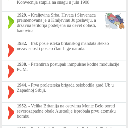
Konvecnija stupila na snagu u julu 1908.
1929.
-
Kraljevina Srba, Hrvata i Slovenaca
preimenovana je u Kraljevinu Jugoslaviju, a
državna teritorija podeljena na devet oblasti,
banovina.
1932.
-
Irak posle isteka britanskog mandata stekao
nezavisnost i postao član Lige naroda.
1938.
-
Patentiran postupak inmpulsne kodne modulacije
PCM.
1944.
-
Prva proleterska brigada oslobodila grad Ub u
Zapadnoj Srbiji.
1952.
-
Velika Britanija na ostrvima Monte Belo pored
severozapadne obale Australije isprobala prvu atomsku
bombu.