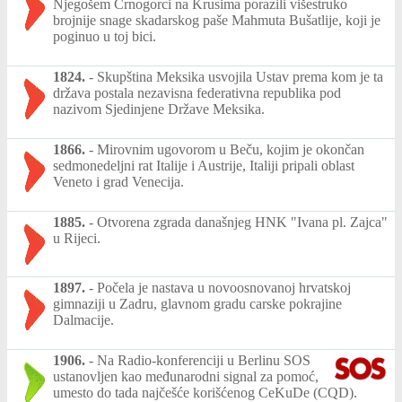
Njegošem Crnogorci na Krusima porazili višestruko
brojnije snage skadarskog paše Mahmuta Bušatlije, koji je
poginuo u toj bici.
1824.
-
Skupština Meksika usvojila Ustav prema kom je ta
država postala nezavisna federativna republika pod
nazivom Sjedinjene Države Meksika.
1866.
-
Mirovnim ugovorom u Beču, kojim je okončan
sedmonedeljni rat Italije i Austrije, Italiji pripali oblast
Veneto i grad Venecija.
1885.
-
Otvorena zgrada današnjeg HNK "Ivana pl. Zajca"
u Rijeci.
1897.
-
Počela je nastava u novoosnovanoj hrvatskoj
gimnaziji u Zadru, glavnom gradu carske pokrajine
Dalmacije.
1906.
-
Na Radio-konferenciji u Berlinu SOS
ustanovljen kao međunarodni signal za pomoć,
umesto do tada najčešće korišćenog CeKuDe (CQD).