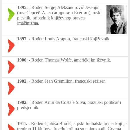
1895.
-
Rođen Sergej Aleksandrovič Jesenjin
(rus. Сергéй Алексáндрович Есéнин), ruski
pjesnik, pripadnik književnog pravca
imažinizma.
1897.
-
Rođen Louis Aragon, francuski književnik.
1900.
-
Rođen Thomas Wolfe, američki književnik.
1902.
-
Rođen Jean Gremillon, francuski režiser.
1902.
-
Rođen Artur da Costa e Silva, brazilski političar i
predsjednik.
1911.
-
Rođen Ljubiša Broćić, srpski fudbalski trener koji je
trenirao 11 klubova (među kojima su najpoznatiji Crvena