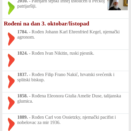
2010.
-
Patrijarh srpski Irinej ustoličen u Pećkoj
patrijaršiji.
Rođeni na dan 3. oktobar/listopad
1784.
-
Rođen Johann Karl Ehrenfried Kegel, njemački
agronom.
1824.
-
Rođen Ivan Nikitin, ruski pjesnik.
1837.
-
Rođen Filip Frano Nakić, hrvatski svećenik i
splitski biskup.
1858.
-
Rođena Eleonora Giulia Amelie Duse, talijanska
glumica.
1889.
-
Rođen Carl von Ossietzky, njemački pacifist i
nobelovac za mir 1936.