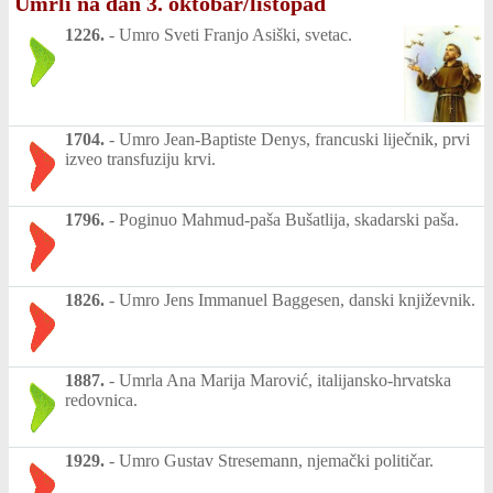
Umrli na dan 3. oktobar/listopad
1226.
-
Umro Sveti Franjo Asiški, svetac.
1704.
-
Umro Jean-Baptiste Denys, francuski liječnik, prvi
izveo transfuziju krvi.
1796.
-
Poginuo Mahmud-paša Bušatlija, skadarski paša.
1826.
-
Umro Jens Immanuel Baggesen, danski književnik.
1887.
-
Umrla Ana Marija Marović, italijansko-hrvatska
redovnica.
1929.
-
Umro Gustav Stresemann, njemački političar.