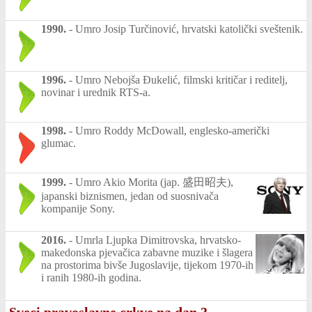
1990.
-
Umro Josip Turčinović, hrvatski katolički sveštenik.
1996.
-
Umro Nebojša Đukelić, filmski kritičar i reditelj,
novinar i urednik RTS-a.
1998.
-
Umro Roddy McDowall, englesko-američki
glumac.
1999.
-
Umro Akio Morita (jap. 盛田昭夫),
japanski biznismen, jedan od suosnivača
kompanije Sony.
2016.
-
Umrla Ljupka Dimitrovska, hrvatsko-
makedonska pjevačica zabavne muzike i šlagera
na prostorima bivše Jugoslavije, tijekom 1970-ih
i ranih 1980-ih godina.