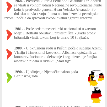
1968.
-
Predsednik Perua Fernando Belaunde Teri oboren
sa vlasti u vojnom udaru Nacionalne revolucionarne hunte
koju je predvodio general Huan Velasko Alvarado. Po
dolasku na vlast vojna hunta nacionalizovala petrolejske
izvore i počela da sprovodi sveobuhvatnu agrarnu reformu.
1981.
-
Posle sedam meseci irski nacionalisti u zatvoru
Mejz u Belfastu obustavili protestni štrajk glađu protiv
britanskih vlasti, tokom kog je umrlo 10 štrajkača.
1989.
-
U okružnom sudu u Prištini počelo suđenje Azemu
Vlasiju i trinaestorici kosovskih Albanaca optuženih za
kontrarevolucionarno delovanje i organizovanje štrajka
albanskih rudara u rudniku „Stari trg“.
1990.
-
Ujedinjenje Njemačke nakon pada
Berlinskog zida.