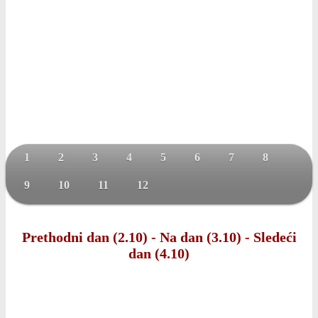
1
2
3
4
5
6
7
8
9
10
11
12
Prethodni dan (2.10)
-
Na dan (3.10)
-
Sledeći
dan (4.10)