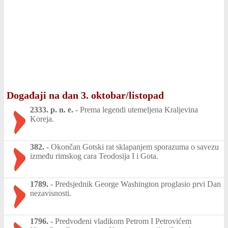
Događaji na dan 3. oktobar/listopad
2333. p. n. e.
-
Prema legendi utemeljena Kraljevina
Koreja.
382.
-
Okončan Gotski rat sklapanjem sporazuma o savezu
između rimskog cara Teodosija I i Gota.
1789.
-
Predsjednik George Washington proglasio prvi Dan
nezavisnosti.
1796.
-
Predvođeni vladikom Petrom I Petrovićem