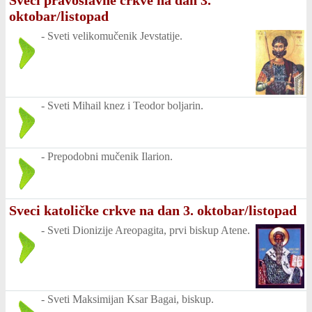
Sveci pravoslavne crkve na dan 3.
oktobar/listopad
-
Sveti velikomučenik Jevstatije.
-
Sveti Mihail knez i Teodor boljarin.
-
Prepodobni mučenik Ilarion.
Sveci katoličke crkve na dan 3. oktobar/listopad
-
Sveti Dionizije Areopagita, prvi biskup Atene.
-
Sveti Maksimijan Ksar Bagai, biskup.