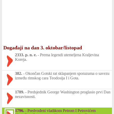
Događaji na dan 3. oktobar/listopad
2333. p. n. e.
-
Prema legendi utemeljena Kraljevina
Koreja.
382.
-
Okončan Gotski rat sklapanjem sporazuma o savezu
između rimskog cara Teodosija I i Gota.
1789.
-
Predsjednik George Washington proglasio prvi Dan
nezavisnosti.
1796.
-
Predvođeni vladikom Petrom I Petrovićem