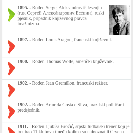
1895.
-
Rođen Sergej Aleksandrovič Jesenjin
(rus. Сергéй Алексáндрович Есéнин), ruski
pjesnik, pripadnik književnog pravca
imažinizma.
1897.
-
Rođen Louis Aragon, francuski književnik.
1900.
-
Rođen Thomas Wolfe, američki književnik.
1902.
-
Rođen Jean Gremillon, francuski režiser.
1902.
-
Rođen Artur da Costa e Silva, brazilski političar i
predsjednik.
1911.
-
Rođen Ljubiša Broćić, srpski fudbalski trener koji je
trenirao 11 klubova (među kojima su najpoznatiji Crvena