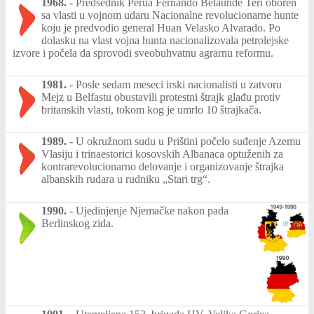
1968.
-
Predsednik Perua Fernando Belaunde Teri oboren
sa vlasti u vojnom udaru Nacionalne revolucionarne hunte
koju je predvodio general Huan Velasko Alvarado. Po
dolasku na vlast vojna hunta nacionalizovala petrolejske
izvore i počela da sprovodi sveobuhvatnu agrarnu reformu.
1981.
-
Posle sedam meseci irski nacionalisti u zatvoru
Mejz u Belfastu obustavili protestni štrajk glađu protiv
britanskih vlasti, tokom kog je umrlo 10 štrajkača.
1989.
-
U okružnom sudu u Prištini počelo suđenje Azemu
Vlasiju i trinaestorici kosovskih Albanaca optuženih za
kontrarevolucionarno delovanje i organizovanje štrajka
albanskih rudara u rudniku „Stari trg“.
1990.
-
Ujedinjenje Njemačke nakon pada
Berlinskog zida.