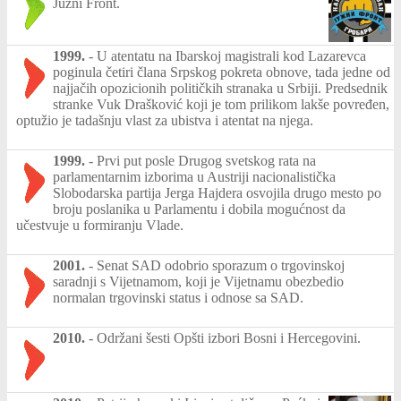
Južni Front.
1999.
-
U atentatu na Ibarskoj magistrali kod Lazarevca
poginula četiri člana Srpskog pokreta obnove, tada jedne od
najjačih opozicionih političkih stranaka u Srbiji. Predsednik
stranke Vuk Drašković koji je tom prilikom lakše povređen,
optužio je tadašnju vlast za ubistva i atentat na njega.
1999.
-
Prvi put posle Drugog svetskog rata na
parlamentarnim izborima u Austriji nacionalistička
Slobodarska partija Jerga Hajdera osvojila drugo mesto po
broju poslanika u Parlamentu i dobila mogućnost da
učestvuje u formiranju Vlade.
2001.
-
Senat SAD odobrio sporazum o trgovinskoj
saradnji s Vijetnamom, koji je Vijetnamu obezbedio
normalan trgovinski status i odnose sa SAD.
2010.
-
Održani šesti Opšti izbori Bosni i Hercegovini.