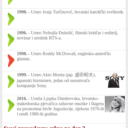
1990.
-
Umro Josip Turčinović, hrvatski katolički sveštenik.
1996.
-
Umro Nebojša Đukelić, filmski kritičar i reditelj,
novinar i urednik RTS-a.
1998.
-
Umro Roddy McDowall, englesko-američki
glumac.
1999.
-
Umro Akio Morita (jap. 盛田昭夫),
japanski biznismen, jedan od suosnivača
kompanije Sony.
2016.
-
Umrla Ljupka Dimitrovska, hrvatsko-
makedonska pjevačica zabavne muzike i šlagera
na prostorima bivše Jugoslavije, tijekom 1970-ih
i ranih 1980-ih godina.