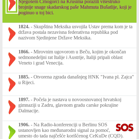
Njegošem Crnogorci na Krusima porazili višestruko
brojnije snage skadarskog paše Mahmuta Bušatlije, koji je
poginuo u toj bici.
1824.
-
Skupština Meksika usvojila Ustav prema kom je ta
država postala nezavisna federativna republika pod
nazivom Sjedinjene Države Meksika.
1866.
-
Mirovnim ugovorom u Beču, kojim je okončan
sedmonedeljni rat Italije i Austrije, Italiji pripali oblast
Veneto i grad Venecija.
1885.
-
Otvorena zgrada današnjeg HNK "Ivana pl. Zajca"
u Rijeci.
1897.
-
Počela je nastava u novoosnovanoj hrvatskoj
gimnaziji u Zadru, glavnom gradu carske pokrajine
Dalmacije.
1906.
-
Na Radio-konferenciji u Berlinu SOS
ustanovljen kao međunarodni signal za pomoć,
umesto do tada najčešće korišćenog CeKuDe (CQD).