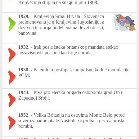
Konvecnija stupila na snagu u julu 1908.
1929.
-
Kraljevina Srba, Hrvata i Slovenaca
preimenovana je u Kraljevinu Jugoslaviju, a
državna teritorija podeljena na devet oblasti,
banovina.
1932.
-
Irak posle isteka britanskog mandata stekao
nezavisnost i postao član Lige naroda.
1938.
-
Patentiran postupak inmpulsne kodne modulacije
PCM.
1944.
-
Prva proleterska brigada oslobodila grad Ub u
Zapadnoj Srbiji.
1952.
-
Velika Britanija na ostrvima Monte Belo pored
severozapadne obale Australije isprobala prvu atomsku
bombu.