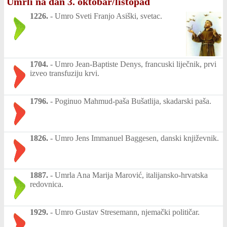
Umrli na dan 3. oktobar/listopad
1226.
-
Umro Sveti Franjo Asiški, svetac.
1704.
-
Umro Jean-Baptiste Denys, francuski liječnik, prvi
izveo transfuziju krvi.
1796.
-
Poginuo Mahmud-paša Bušatlija, skadarski paša.
1826.
-
Umro Jens Immanuel Baggesen, danski književnik.
1887.
-
Umrla Ana Marija Marović, italijansko-hrvatska
redovnica.
1929.
-
Umro Gustav Stresemann, njemački političar.