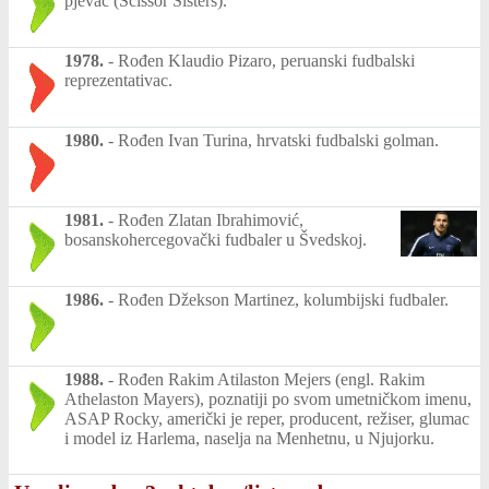
pjevač (Scissor Sisters).
1978.
-
Rođen Klaudio Pizaro, peruanski fudbalski
reprezentativac.
1980.
-
Rođen Ivan Turina, hrvatski fudbalski golman.
1981.
-
Rođen Zlatan Ibrahimović,
bosanskohercegovački fudbaler u Švedskoj.
1986.
-
Rođen Džekson Martinez, kolumbijski fudbaler.
1988.
-
Rođen Rakim Atilaston Mejers (engl. Rakim
Athelaston Mayers), poznatiji po svom umetničkom imenu,
ASAP Rocky, američki je reper, producent, režiser, glumac
i model iz Harlema, naselja na Menhetnu, u Njujorku.