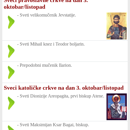
Sveci pravoslavne crkve na dan 3.
oktobar/listopad
-
Sveti velikomučenik Jevstatije.
-
Sveti Mihail knez i Teodor boljarin.
-
Prepodobni mučenik Ilarion.
Sveci katoličke crkve na dan 3. oktobar/listopad
-
Sveti Dionizije Areopagita, prvi biskup Atene.
-
Sveti Maksimijan Ksar Bagai, biskup.