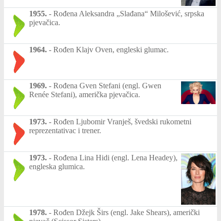
1955.
-
Rođena Aleksandra „Slađana“ Milošević, srpska
pjevačica.
1964.
-
Rođen Klajv Oven, engleski glumac.
1969.
-
Rođena Gven Stefani (engl. Gwen
Renée Stefani), američka pjevačica.
1973.
-
Rođen Ljubomir Vranješ, švedski rukometni
reprezentativac i trener.
1973.
-
Rođena Lina Hidi (engl. Lena Headey),
engleska glumica.
1978.
-
Rođen Džejk Širs (engl. Jake Shears), američki