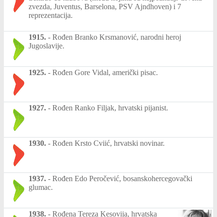
zvezda, Juventus, Barselona, PSV Ajndhoven) i 7
reprezentacija.
1915.
-
Rođen Branko Krsmanović, narodni heroj
Jugoslavije.
1925.
-
Rođen Gore Vidal, američki pisac.
1927.
-
Rođen Ranko Filjak, hrvatski pijanist.
1930.
-
Rođen Krsto Cviić, hrvatski novinar.
1937.
-
Rođen Edo Peročević, bosanskohercegovački
glumac.
1938.
-
Rođena Tereza Kesovija, hrvatska