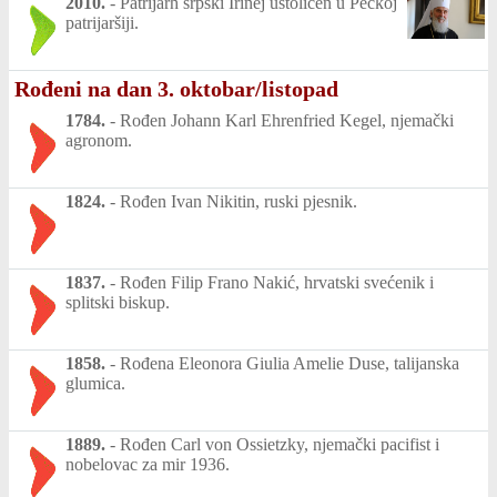
2010.
-
Patrijarh srpski Irinej ustoličen u Pećkoj
patrijaršiji.
Rođeni na dan 3. oktobar/listopad
1784.
-
Rođen Johann Karl Ehrenfried Kegel, njemački
agronom.
1824.
-
Rođen Ivan Nikitin, ruski pjesnik.
1837.
-
Rođen Filip Frano Nakić, hrvatski svećenik i
splitski biskup.
1858.
-
Rođena Eleonora Giulia Amelie Duse, talijanska
glumica.
1889.
-
Rođen Carl von Ossietzky, njemački pacifist i
nobelovac za mir 1936.