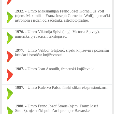
1932.
-
Umro Maksimilijan Franc Jozef Kornelijus Volf
(njem. Maximilian Franz Joseph Cornelius Wolf), njemački
astronom i jedan od začetnika astrofotografije.
1976.
-
Umro Viktorija Spivi (engl. Victoria Spivey),
američka pjevačica i tekstopisac.
1977.
-
Umro Velibor Gligorić, srpski književni i pozorišni
kritičar i istoričar književnosti.
1987.
-
Umro Jean Anouilh, francuski književnik.
1987.
-
Umro Kalervo Palsa, finski slikar ekspresionizma.
1988.
-
Umro Franc Jozef Štraus (njem. Franz Josef
Strauß), njemački političar i premijer Bavarske.