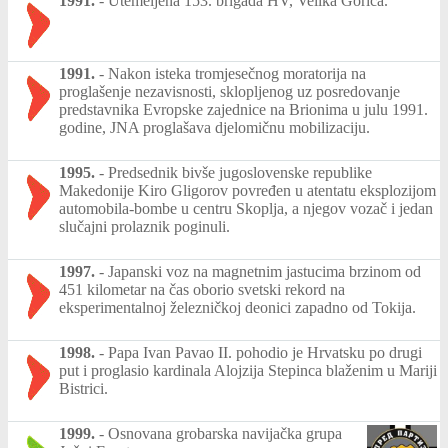
1991.
-
Utemeljena 153. brigada HV, Velika Gorica.
1991.
-
Nakon isteka tromjesečnog moratorija na
proglašenje nezavisnosti, sklopljenog uz posredovanje
predstavnika Evropske zajednice na Brionima u julu 1991.
godine, JNA proglašava djelomičnu mobilizaciju.
1995.
-
Predsednik bivše jugoslovenske republike
Makedonije Kiro Gligorov povređen u atentatu eksplozijom
automobila-bombe u centru Skoplja, a njegov vozač i jedan
slučajni prolaznik poginuli.
1997.
-
Japanski voz na magnetnim jastucima brzinom od
451 kilometar na čas oborio svetski rekord na
eksperimentalnoj železničkoj deonici zapadno od Tokija.
1998.
-
Papa Ivan Pavao II. pohodio je Hrvatsku po drugi
put i proglasio kardinala Alojzija Stepinca blaženim u Mariji
Bistrici.
1999.
-
Osnovana grobarska navijačka grupa