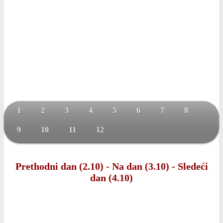
1
2
3
4
5
6
7
8
9
10
11
12
Prethodni dan (2.10)
-
Na dan (3.10)
-
Sledeći
dan (4.10)