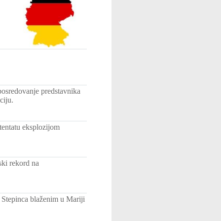
 posredovanje predstavnika
ciju.
tentatu eksplozijom
ski rekord na
a Stepinca blaženim u Mariji