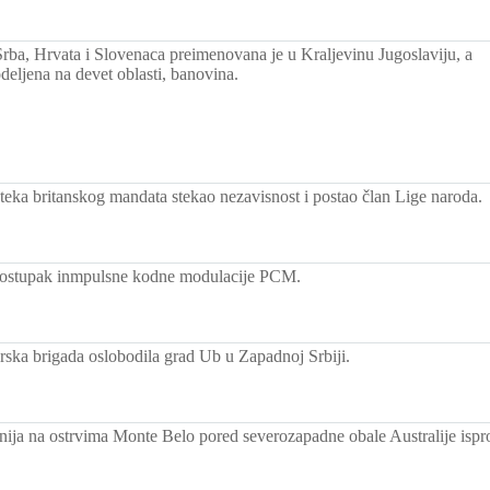
Srba, Hrvata i Slovenaca preimenovana je u Kraljevinu Jugoslaviju, a
odeljena na devet oblasti, banovina.
steka britanskog mandata stekao nezavisnost i postao član Lige naroda.
postupak inmpulsne kodne modulacije PCM.
erska brigada oslobodila grad Ub u Zapadnoj Srbiji.
anija na ostrvima Monte Belo pored severozapadne obale Australije is