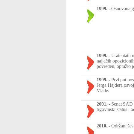
1999.
-
Osnovana gr
1999.
-
U atentatu 
najjačih opozicionih
povređen, optužio je
1999.
-
Prvi put pos
Jerga Hajdera osvoj
Vlade.
2001.
-
Senat SAD o
trgovinski status i
2010.
-
Održani šest