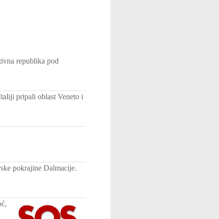
tivna republika pod
liji pripali oblast Veneto i
ske pokrajine Dalmacije.
oć,