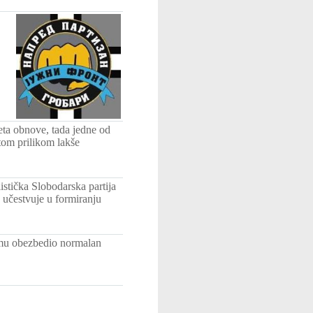
eta obnove, tada jedne od
 tom prilikom lakše
istička Slobodarska partija
 učestvuje u formiranju
amu obezbedio normalan