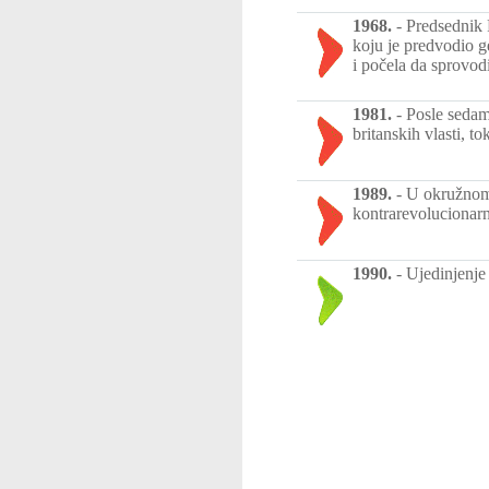
1968.
-
Predsednik 
koju je predvodio g
i počela da sprovo
1981.
-
Posle sedam 
britanskih vlasti, t
1989.
-
U okružnom 
kontrarevolucionarn
1990.
-
Ujedinjenje