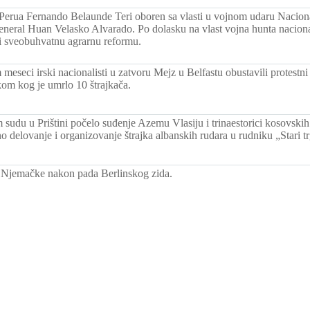
Perua Fernando Belaunde Teri oboren sa vlasti u vojnom udaru Nacion
eneral Huan Velasko Alvarado. Po dolasku na vlast vojna hunta naciona
di sveobuhvatnu agrarnu reformu.
meseci irski nacionalisti u zatvoru Mejz u Belfastu obustavili protestni 
okom kog je umrlo 10 štrajkača.
sudu u Prištini počelo suđenje Azemu Vlasiju i trinaestorici kosovski
o delovanje i organizovanje štrajka albanskih rudara u rudniku „Stari tr
 Njemačke nakon pada Berlinskog zida.