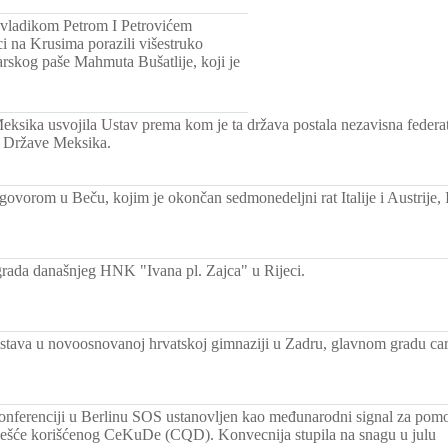
vladikom Petrom I Petrovićem
 na Krusima porazili višestruko
arskog paše Mahmuta Bušatlije, koji je
eksika usvojila Ustav prema kom je ta država postala nezavisna federa
 Države Meksika.
vorom u Beču, kojim je okončan sedmonedeljni rat Italije i Austrije, Ita
rada današnjeg HNK "Ivana pl. Zajca" u Rijeci.
astava u novoosnovanoj hrvatskoj gimnaziji u Zadru, glavnom gradu car
nferenciji u Berlinu SOS ustanovljen kao međunarodni signal za pom
češće korišćenog CeKuDe (CQD). Konvecnija stupila na snagu u julu