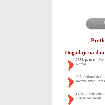
1
Preth
Događaji na dan 
2333. p. n. e.
-
Prem
Koreja.
382.
-
Okončan Gots
savezu između rimsk
1789.
-
Predsjednik
Dan nezavisnosti.