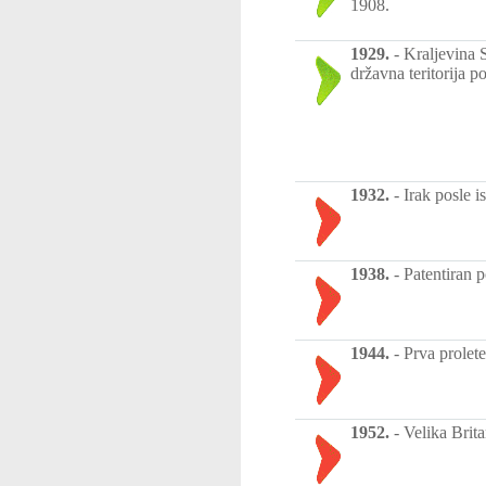
1908.
1929.
-
Kraljevina 
državna teritorija p
1932.
-
Irak posle i
1938.
-
Patentiran 
1944.
-
Prva prolet
1952.
-
Velika Brit