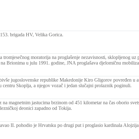
153. brigada HV, Velika Gorica.
a tromjesečnog moratorija na proglašenje nezavisnosti, sklopljenog uz
 na Brionima u julu 1991. godine, JNA proglašava djelomičnu mobiliza
bivše jugoslovenske republike Makedonije Kiro Gligorov povređen u a
centru Skoplja, a njegov vozač i jedan slučajni prolaznik poginuli.
z na magnetnim jastucima brzinom od 451 kilometar na čas oborio svet
lezničkoj deonici zapadno od Tokija.
vao II. pohodio je Hrvatsku po drugi put i proglasio kardinala Alojzij