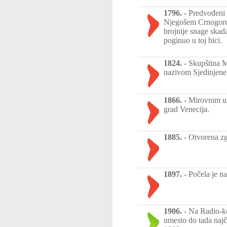
1796.
-
Predvođeni 
Njegošem Crnogorci
brojnije snage skad
poginuo u toj bici.
1824.
-
Skupština M
nazivom Sjedinjene
1866.
-
Mirovnim ugo
grad Venecija.
1885.
-
Otvorena zg
1897.
-
Počela je n
1906.
-
Na Radio-ko
umesto do tada naj