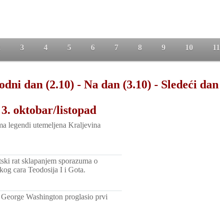
2
3
4
5
6
7
8
9
10
11
odni dan (2.10)
-
Na dan (3.10)
-
Sledeći dan
3. oktobar/listopad
a legendi utemeljena Kraljevina
ki rat sklapanjem sporazuma o
og cara Teodosija I i Gota.
 George Washington proglasio prvi