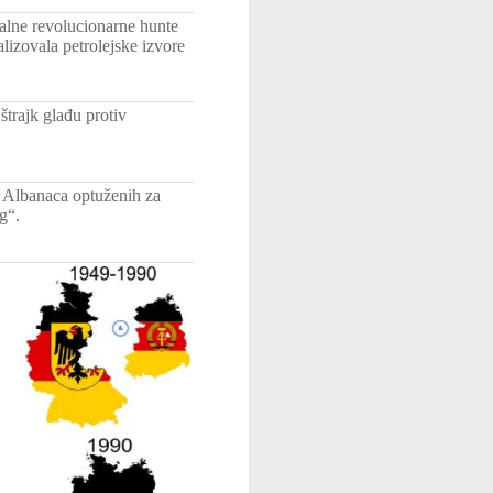
alne revolucionarne hunte
lizovala petrolejske izvore
štrajk glađu protiv
h Albanaca optuženih za
g“.