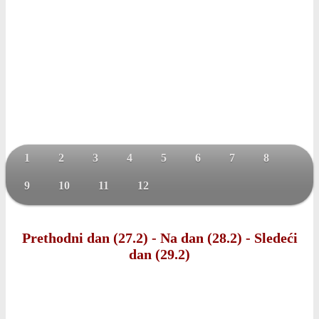
1
2
3
4
5
6
7
8
9
10
11
12
Prethodni dan (27.2)
-
Na dan (28.2)
-
Sledeći
dan (29.2)