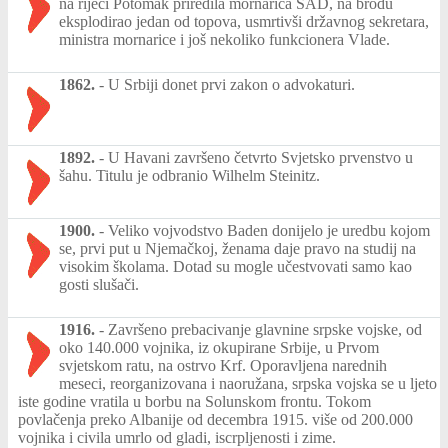
na rijeci Potomak priredila mornarica SAD, na brodu
eksplodirao jedan od topova, usmrtivši državnog sekretara,
ministra mornarice i još nekoliko funkcionera Vlade.
1862.
-
U Srbiji donet prvi zakon o advokaturi.
1892.
-
U Havani završeno četvrto Svjetsko prvenstvo u
šahu. Titulu je odbranio Wilhelm Steinitz.
1900.
-
Veliko vojvodstvo Baden donijelo je uredbu kojom
se, prvi put u Njemačkoj, ženama daje pravo na studij na
visokim školama. Dotad su mogle učestvovati samo kao
gosti slušači.
1916.
-
Završeno prebacivanje glavnine srpske vojske, od
oko 140.000 vojnika, iz okupirane Srbije, u Prvom
svjetskom ratu, na ostrvo Krf. Oporavljena narednih
meseci, reorganizovana i naoružana, srpska vojska se u ljeto
iste godine vratila u borbu na Solunskom frontu. Tokom
povlačenja preko Albanije od decembra 1915. više od 200.000
vojnika i civila umrlo od gladi, iscrpljenosti i zime.