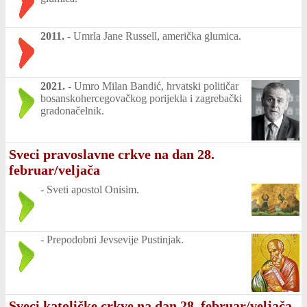
2011.
-
Umrla Jane Russell, američka glumica.
2021.
-
Umro Milan Bandić, hrvatski političar
bosanskohercegovačkog porijekla i zagrebački
gradonačelnik.
Sveci pravoslavne crkve na dan 28.
februar/veljača
-
Sveti apostol Onisim.
-
Prepodobni Jevsevije Pustinjak.
Sveci katoličke crkve na dan 28. februar/veljača