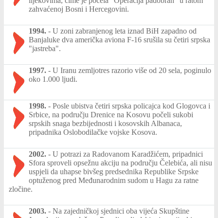
lijekovima, čime je počela "Operacija padobran" u ratom
zahvaćenoj Bosni i Hercegovini.
1994.
-
U zoni zabranjenog leta iznad BiH zapadno od
Banjaluke dva američka aviona F-16 srušila su četiri srpska
"jastreba".
1997.
-
U Iranu zemljotres razorio više od 20 sela, poginulo
oko 1.000 ljudi.
1998.
-
Posle ubistva četiri srpska policajca kod Glogovca i
Srbice, na području Drenice na Kosovu počeli sukobi
srpskih snaga bezbijednosti i kosovskih Albanaca,
pripadnika Oslobodilačke vojske Kosova.
2002.
-
U potrazi za Radovanom Karadžićem, pripadnici
Sfora sproveli opsežnu akciju na području Čelebića, ali nisu
uspjeli da uhapse bivšeg predsednika Republike Srpske
optuženog pred Međunarodnim sudom u Hagu za ratne
zločine.
2003.
-
Na zajedničkoj sjednici oba vijeća Skupštine