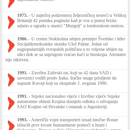
1975.
-
U najtežoj podzemnoj željezničkoj nesreći u Velikoj
Britaniji 42 putnika poginula kad je voz u punoj brzini
udario u ogradu u stanici "Murgejt" u londonskom metrou.
1986.
-
U centru Stokholma ubijen premijer Švedske i lider
Socijaldemokratske stranke Ulof Palme. Jedan od
najpopularnijih evropskih političara u to vrijeme ubijen na
ulici dok se sa suprugom vraćao kući iz bioskopa. Atentator
nije otkriven.
1991.
-
Završen Zalivski rat, koji su 42 dana SAD i
saveznici vodili protiv Iraka. Iračke snage prisiljene da
napuste Kuvajt koji su okupirale 1. avgusta 1990.
1991.
-
Srpsko nacionalno vijeće i Izvršno vijeće Srpske
autonomne oblasti Krajina donijelo odluku o odvajanju
SAO Krajine od Hrvatske i ostanak u Jugoslaviji.
1993.
-
Američki vojni transporteri iznad istočne Bosne
izbacili prve tovare humanitarne pomoći u hrani i