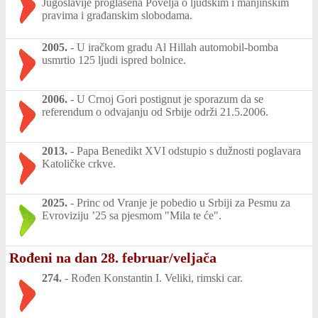
Jugoslavije proglašena Povelja o ljudskim i manjinskim
pravima i građanskim slobodama.
2005.
-
U iračkom gradu Al Hillah automobil-bomba
usmrtio 125 ljudi ispred bolnice.
2006.
-
U Crnoj Gori postignut je sporazum da se
referendum o odvajanju od Srbije održi 21.5.2006.
2013.
-
Papa Benedikt XVI odstupio s dužnosti poglavara
Katoličke crkve.
2025.
-
Princ od Vranje je pobedio u Srbiji za Pesmu za
Evroviziju ’25 sa pjesmom "Mila te će".
Rođeni na dan 28. februar/veljača
274.
-
Rođen Konstantin I. Veliki, rimski car.