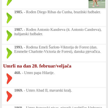
1985.
-
Rođen Diego Ribas da Cunha, brazilski fudbaler.
1987.
-
Rođen Antonio Kandreva (it. Antonio Candreva),
italijanski fudbaler.
1993.
-
Rođena Emeli Šarlote-Viktorija de Forest (dan.
Emmelie Charlotte-Victoria de Forest), danska pjevačica.
Umrli na dan 28. februar/veljača
468.
-
Umro papa Hilarije.
1069.
-
Umro Abad II, mavarski kralj.
1869.
-
Umro francuski pisac, pjesnik i političar Alphonse