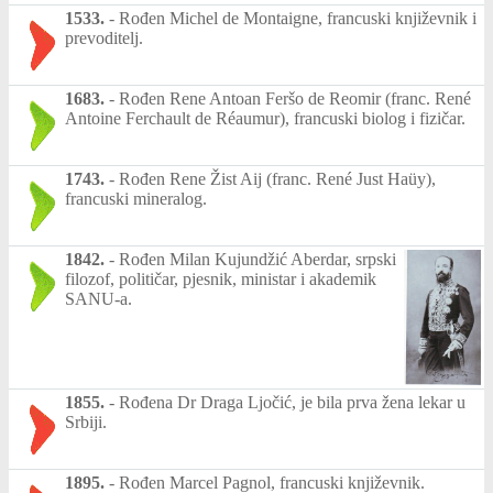
1533.
-
Rođen Michel de Montaigne, francuski književnik i
prevoditelj.
1683.
-
Rođen Rene Antoan Feršo de Reomir (franc. René
Antoine Ferchault de Réaumur), francuski biolog i fizičar.
1743.
-
Rođen Rene Žist Aij (franc. René Just Haüy),
francuski mineralog.
1842.
-
Rođen Milan Kujundžić Aberdar, srpski
filozof, političar, pjesnik, ministar i akademik
SANU-a.
1855.
-
Rođena Dr Draga Ljočić, je bila prva žena lekar u
Srbiji.
1895.
-
Rođen Marcel Pagnol, francuski književnik.