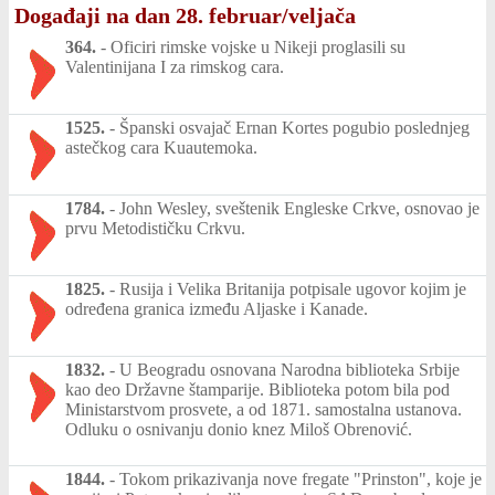
Događaji na dan 28. februar/veljača
364.
-
Oficiri rimske vojske u Nikeji proglasili su
Valentinijana I za rimskog cara.
1525.
-
Španski osvajač Ernan Kortes pogubio poslednjeg
astečkog cara Kuautemoka.
1784.
-
John Wesley, sveštenik Engleske Crkve, osnovao je
prvu Metodističku Crkvu.
1825.
-
Rusija i Velika Britanija potpisale ugovor kojim je
određena granica između Aljaske i Kanade.
1832.
-
U Beogradu osnovana Narodna biblioteka Srbije
kao deo Državne štamparije. Biblioteka potom bila pod
Ministarstvom prosvete, a od 1871. samostalna ustanova.
Odluku o osnivanju donio knez Miloš Obrenović.
1844.
-
Tokom prikazivanja nove fregate "Prinston", koje je