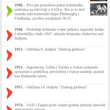
1940.
-
Prvi put prenošena jedna košarkaška
utakmica na televiziji u SAD-u. Bio je to meč
između univerzitetskih ekipa Pittsburgha i
Fordhama, završen rezultatom 50-37.
1948.
-
Poslednje britanske vojne jedinice napustile Indiju.
Laburistička vlada 1947. ukinula britansku vladavinu nad
Indijom.
1951.
-
Održana 8. dodjela "Zlatnog globusa".
1953.
-
Jugoslavija, Grčka i Turska u Ankari potpisale
sporazum o političkoj, privrednoj i vojnoj saradnji, poznat
kao Balkanski savez.
1957.
-
Održana 14. dodjela "Zlatnog globusa".
1974.
-
SAD i Egipat posle sedam godina prekida obnovili
diplomatske odnose.