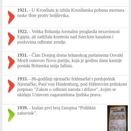
1921.
-
U Kronštatu je izbila Kronštatska pobuna mornara
ruske flote protiv boljševika.
1922.
-
Velika Britanija formalno proglasila nezavisnost
Egipta, ali zadržala kontrolu nad Sueckim kanalom i
poslovima odbrane zemlje.
1931.
-
Član Donjeg doma britanskog parlamenta Osvald
Mozli osnovao Novu partiju, koja je godinu dana kasnije
postala Britanska unija fašista.
1933.
-
86-godišnji njemački feldmaršal i predsjednik
Njemačke, Paul von Hindenburg, pod Hitlerovim pritiskom
potpisao "Zakon o odbrani naroda i države", kojim se
ukidaju Ustavom zagarantirana ljudska prava.
1939.
-
Izašao prvi broj časopisa "Politikin
zabavnik".