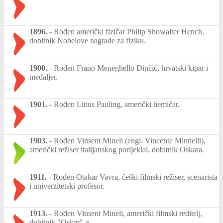
1896.
-
Rođen američki fizičar Philip Showalter Hench,
dobitnik Nobelove nagrade za fiziku.
1900.
-
Rođen Frano Meneghello Dinčić, hrvatski kipar i
medaljer.
1901.
-
Rođen Linus Pauling, američki hemičar.
1903.
-
Rođen Vinsent Mineli (engl. Vincente Minnelli),
američki režiser italijanskog porijeklai, dobitnik Oskara.
1911.
-
Rođen Otakar Vavra, češki filmski režiser, scenarista
i univerzitetski profesor.
1913.
-
Rođen Vinsent Mineli, američki filmski reditelj,
dobitnik "Oskar"-a.