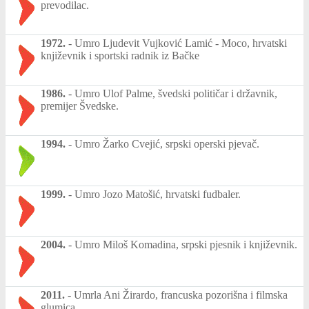
prevodilac.
1972.
-
Umro Ljudevit Vujković Lamić - Moco, hrvatski
književnik i sportski radnik iz Bačke
1986.
-
Umro Ulof Palme, švedski političar i državnik,
premijer Švedske.
1994.
-
Umro Žarko Cvejić, srpski operski pjevač.
1999.
-
Umro Jozo Matošić, hrvatski fudbaler.
2004.
-
Umro Miloš Komadina, srpski pjesnik i književnik.
2011.
-
Umrla Ani Žirardo, francuska pozorišna i filmska
glumica.