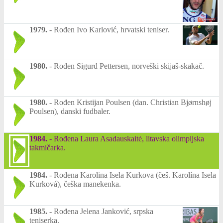
1979.
-
Rođen Ivo Karlović, hrvatski teniser.
1980.
-
Rođen Sigurd Pettersen, norveški skijaš-skakač.
1980.
-
Rođen Kristijan Poulsen (dan. Christian Bjørnshøj
Poulsen), danski fudbaler.
1984.
-
Rođena Laura Asadauskaitė, litavska olimpijska
takmičarka.
1984.
-
Rođena Karolina Isela Kurkova (češ. Karolína Isela
Kurková), češka manekenka.
1985.
-
Rođena Jelena Janković, srpska
teniserka.