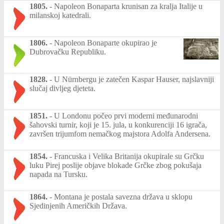
1805.
-
Napoleon Bonaparta krunisan za kralja Italije u
milanskoj katedrali.
1806.
-
Napoleon Bonaparte okupirao je
Dubrovačku Republiku.
1828.
-
U Nürnbergu je zatečen Kaspar Hauser, najslavniji
slučaj divljeg djeteta.
1851.
-
U Londonu počeo prvi moderni međunarodni
šahovski turnir, koji je 15. jula, u konkurenciji 16 igrača,
završen trijumfom nemačkog majstora Adolfa Andersena.
1854.
-
Francuska i Velika Britanija okupirale su Grčku
luku Pirej poslije objave blokade Grčke zbog pokušaja
napada na Tursku.
1864.
-
Montana je postala savezna država u sklopu
Sjedinjenih Američkih Država.