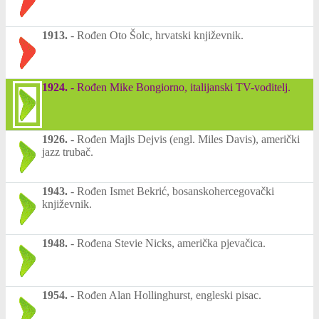
1913.
-
Rođen Oto Šolc, hrvatski književnik.
1924.
-
Rođen Mike Bongiorno, italijanski TV-voditelj.
1926.
-
Rođen Majls Dejvis (engl. Miles Davis), američki
jazz trubač.
1943.
-
Rođen Ismet Bekrić, bosanskohercegovački
književnik.
1948.
-
Rođena Stevie Nicks, američka pjevačica.
1954.
-
Rođen Alan Hollinghurst, engleski pisac.