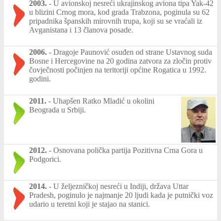
2003.
-
U avionskoj nesreći ukrajinskog aviona tipa Yak-42
u blizini Crnog mora, kod grada Trabzona, poginula su 62
pripadnika španskih mirovnih trupa, koji su se vraćali iz
Avganistana i 13 članova posade.
2006.
-
Dragoje Paunović osuđen od strane Ustavnog suda
Bosne i Hercegovine na 20 godina zatvora za zločin protiv
čovječnosti počinjen na teritoriji općine Rogatica u 1992.
godini.
2011.
-
Uhapšen Ratko Mladić u okolini
Beograda u Srbiji.
2012.
-
Osnovana polička partija Pozitivna Crna Gora u
Podgorici.
2014.
-
U željezničkoj nesreći u Indiji, država Uttar
Pradesh, poginulo je najmanje 20 ljudi kada je putnički voz
udario u teretni koji je stajao na stanici.