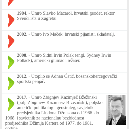
1984.
-
Umro Slavko Macarol, hrvatski geodet, rektor
Sveučilišta u Zagrebu.
2002.
-
Umro Ivo Maček, hrvatski pijanist i skladatelj.
2008.
-
Umro Sidni Irvin Polak (engl. Sydney Irwin
Pollack), američki glumac i režiser.
2012.
-
Utoplio se Adnan Ćatić, bosanskohercegovački
sportski penjač.
2017.
-
Umro Zbignjev Kazimjež Bžežinski
(polj. Zbigniew Kazimierz Brzeziński), poljsko-
američki politikolog i geostrateg, savjetnik
predsjednika Lindona Džonsona od 1966. do
1968. i savjetnik za nacionalnu bezbjednost
predjsednika Džimija Kartera od 1977. do 1981.
godine.