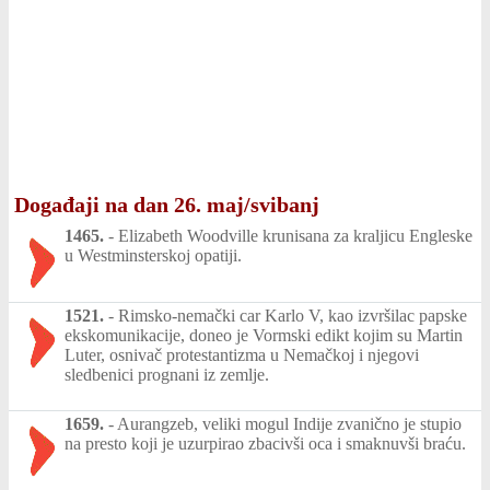
Događaji na dan 26. maj/svibanj
1465.
-
Elizabeth Woodville krunisana za kraljicu Engleske
u Westminsterskoj opatiji.
1521.
-
Rimsko-nemački car Karlo V, kao izvršilac papske
ekskomunikacije, doneo je Vormski edikt kojim su Martin
Luter, osnivač protestantizma u Nemačkoj i njegovi
sledbenici prognani iz zemlje.
1659.
-
Aurangzeb, veliki mogul Indije zvanično je stupio
na presto koji je uzurpirao zbacivši oca i smaknuvši braću.