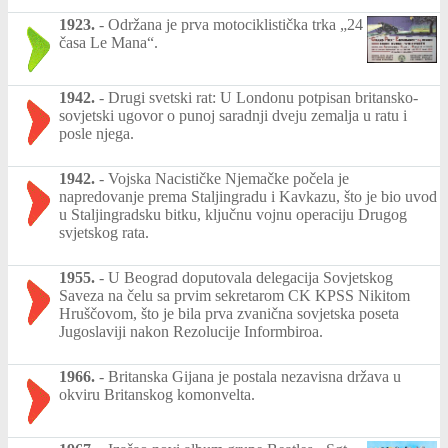
1923.
-
Održana je prva motociklistička trka „24
časa Le Mana“.
1942.
-
Drugi svetski rat: U Londonu potpisan britansko-
sovjetski ugovor o punoj saradnji dveju zemalja u ratu i
posle njega.
1942.
-
Vojska Nacističke Njemačke počela je
napredovanje prema Staljingradu i Kavkazu, što je bio uvod
u Staljingradsku bitku, ključnu vojnu operaciju Drugog
svjetskog rata.
1955.
-
U Beograd doputovala delegacija Sovjetskog
Saveza na čelu sa prvim sekretarom CK KPSS Nikitom
Hruščovom, što je bila prva zvanična sovjetska poseta
Jugoslaviji nakon Rezolucije Informbiroa.
1966.
-
Britanska Gijana je postala nezavisna država u
okviru Britanskog komonvelta.