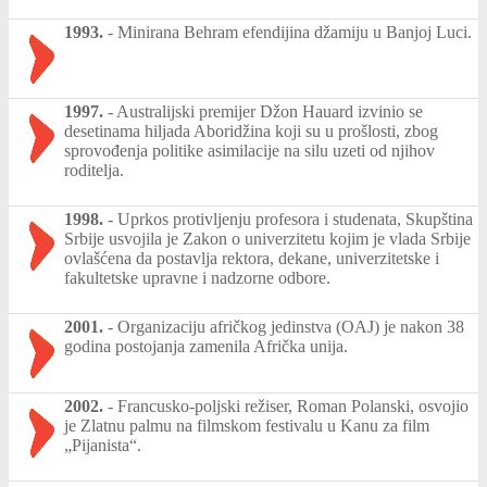
1993.
-
Minirana Behram efendijina džamiju u Banjoj Luci.
1997.
-
Australijski premijer Džon Hauard izvinio se
desetinama hiljada Aboridžina koji su u prošlosti, zbog
sprovođenja politike asimilacije na silu uzeti od njihov
roditelja.
1998.
-
Uprkos protivljenju profesora i studenata, Skupština
Srbije usvojila je Zakon o univerzitetu kojim je vlada Srbije
ovlašćena da postavlja rektora, dekane, univerzitetske i
fakultetske upravne i nadzorne odbore.
2001.
-
Organizaciju afričkog jedinstva (OAJ) je nakon 38
godina postojanja zamenila Afrička unija.
2002.
-
Francusko-poljski režiser, Roman Polanski, osvojio
je Zlatnu palmu na filmskom festivalu u Kanu za film
„Pijanista“.