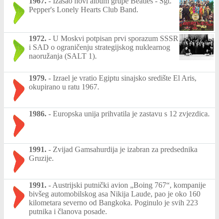
1967.
-
Izašao novi album grupe Beatles - Sgt.
Pepper's Lonely Hearts Club Band.
1972.
-
U Moskvi potpisan prvi sporazum SSSR
i SAD o ograničenju strategijskog nuklearnog
naoružanja (SALT 1).
1979.
-
Izrael je vratio Egiptu sinajsko središte El Aris,
okupirano u ratu 1967.
1986.
-
Europska unija prihvatila je zastavu s 12 zvjezdica.
1991.
-
Zvijad Gamsahurdija je izabran za predsednika
Gruzije.
1991.
-
Austrijski putnički avion „Boing 767“, kompanije
bivšeg automobilskog asa Nikija Laude, pao je oko 160
kilometara severno od Bangkoka. Poginulo je svih 223
putnika i članova posade.