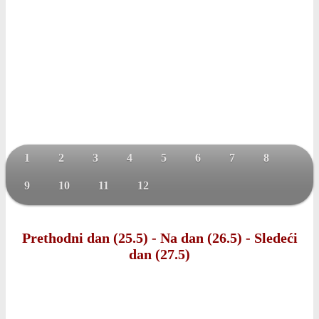
1
2
3
4
5
6
7
8
9
10
11
12
Prethodni dan (25.5)
-
Na dan (26.5)
-
Sledeći
dan (27.5)