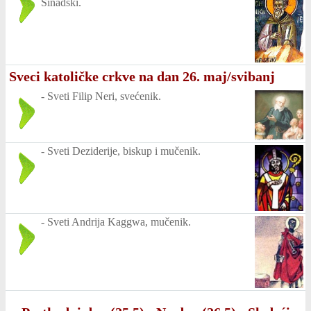
Sinadski.
Sveci katoličke crkve na dan 26. maj/svibanj
-
Sveti Filip Neri, svećenik.
-
Sveti Deziderije, biskup i mučenik.
-
Sveti Andrija Kaggwa, mučenik.