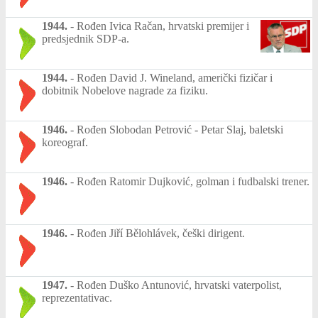
1944.
-
Rođen Ivica Račan, hrvatski premijer i
predsjednik SDP-a.
1944.
-
Rođen David J. Wineland, američki fizičar i
dobitnik Nobelove nagrade za fiziku.
1946.
-
Rođen Slobodan Petrović - Petar Slaj, baletski
koreograf.
1946.
-
Rođen Ratomir Dujković, golman i fudbalski trener.
1946.
-
Rođen Jiří Bělohlávek, češki dirigent.
1947.
-
Rođen Duško Antunović, hrvatski vaterpolist,
reprezentativac.