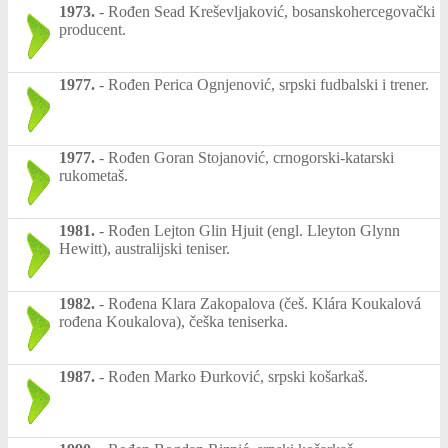
1973.
-
Rođen Sead Kreševljaković, bosanskohercegovački
producent.
1977.
-
Rođen Perica Ognjenović, srpski fudbalski i trener.
1977.
-
Rođen Goran Stojanović, crnogorski-katarski
rukometaš.
1981.
-
Rođen Lejton Glin Hjuit (engl. Lleyton Glynn
Hewitt), australijski teniser.
1982.
-
Rođena Klara Zakopalova (češ. Klára Koukalová
rođena Koukalova), češka teniserka.
1987.
-
Rođen Marko Đurković, srpski košarkaš.