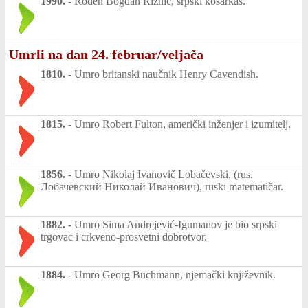
1990.
-
Rođen Bogdan Riznić, srpski košarkaš.
Umrli na dan 24. februar/veljača
1810.
-
Umro britanski naučnik Henry Cavendish.
1815.
-
Umro Robert Fulton, američki inženjer i izumitelj.
1856.
-
Umro Nikolaj Ivanovič Lobačevski, (rus.
Лобачевский Николай Иванович), ruski matematičar.
1882.
-
Umro Sima Andrejević-Igumanov je bio srpski
trgovac i crkveno-prosvetni dobrotvor.
1884.
-
Umro Georg Büchmann, njemački književnik.