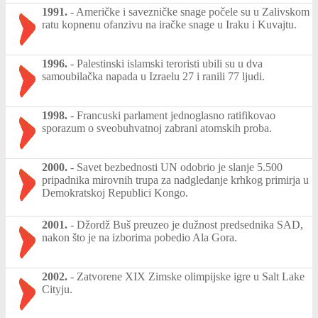
1991.
-
Američke i savezničke snage počele su u Zalivskom
ratu kopnenu ofanzivu na iračke snage u Iraku i Kuvajtu.
1996.
-
Palestinski islamski teroristi ubili su u dva
samoubilačka napada u Izraelu 27 i ranili 77 ljudi.
1998.
-
Francuski parlament jednoglasno ratifikovao
sporazum o sveobuhvatnoj zabrani atomskih proba.
2000.
-
Savet bezbednosti UN odobrio je slanje 5.500
pripadnika mirovnih trupa za nadgledanje krhkog primirja u
Demokratskoj Republici Kongo.
2001.
-
Džordž Buš preuzeo je dužnost predsednika SAD,
nakon što je na izborima pobedio Ala Gora.
2002.
-
Zatvorene XIX Zimske olimpijske igre u Salt Lake
Cityju.