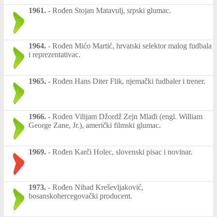
1961.
-
Rođen Stojan Matavulj, srpski glumac.
1964.
-
Rođen Mićo Martić, hrvatski selektor malog fudbala
i reprezentativac.
1965.
-
Rođen Hans Diter Flik, njemački fudbaler i trener.
1966.
-
Rođen Vilijam Džordž Zejn Mlađi (engl. William
George Zane, Jr.), američki filmski glumac.
1969.
-
Rođen Karči Holec, slovenski pisac i novinar.
1973.
-
Rođen Nihad Kreševljaković,
bosanskohercegovački producent.