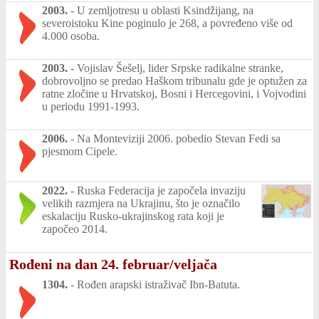
2003.
-
U zemljotresu u oblasti Ksindžijang, na
severoistoku Kine poginulo je 268, a povređeno više od
4.000 osoba.
2003.
-
Vojislav Šešelj, lider Srpske radikalne stranke,
dobrovoljno se predao Haškom tribunalu gde je optužen za
ratne zločine u Hrvatskoj, Bosni i Hercegovini, i Vojvodini
u periodu 1991-1993.
2006.
-
Na Monteviziji 2006. pobedio Stevan Fedi sa
pjesmom Cipele.
2022.
-
Ruska Federacija je započela invaziju
velikih razmjera na Ukrajinu, što je označilo
eskalaciju Rusko-ukrajinskog rata koji je
započeo 2014.
Rođeni na dan 24. februar/veljača
1304.
-
Rođen arapski istraživač Ibn-Batuta.