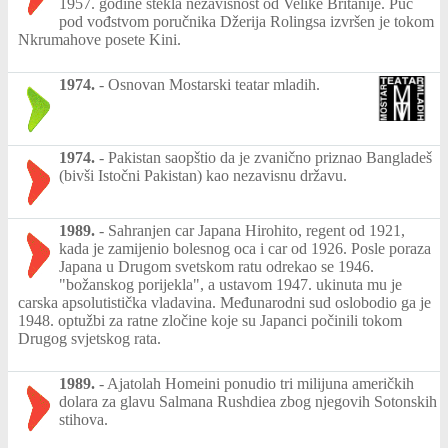
1957. godine stekla nezavisnost od Velike Britanije. Puč
pod vođstvom poručnika Džerija Rolingsa izvršen je tokom
Nkrumahove posete Kini.
1974.
-
Osnovan Mostarski teatar mladih.
1974.
-
Pakistan saopštio da je zvanično priznao Bangladeš
(bivši Istočni Pakistan) kao nezavisnu državu.
1989.
-
Sahranjen car Japana Hirohito, regent od 1921,
kada je zamijenio bolesnog oca i car od 1926. Posle poraza
Japana u Drugom svetskom ratu odrekao se 1946.
"božanskog porijekla", a ustavom 1947. ukinuta mu je
carska apsolutistička vladavina. Međunarodni sud oslobodio ga je
1948. optužbi za ratne zločine koje su Japanci počinili tokom
Drugog svjetskog rata.
1989.
-
Ajatolah Homeini ponudio tri milijuna američkih
dolara za glavu Salmana Rushdiea zbog njegovih Sotonskih
stihova.