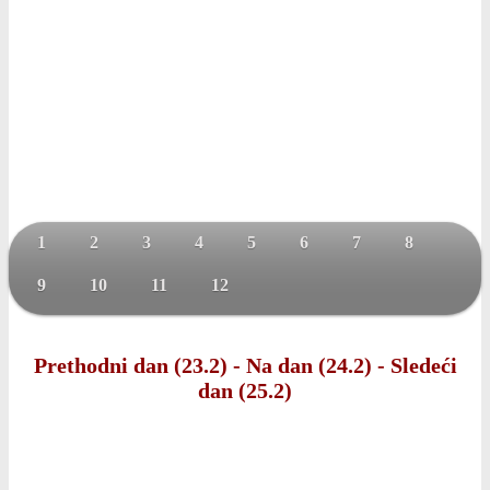
1
2
3
4
5
6
7
8
9
10
11
12
Prethodni dan (23.2)
-
Na dan (24.2)
-
Sledeći
dan (25.2)