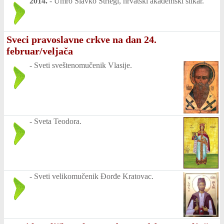
2014.
-
Umro Slavko Striegl, hrvatski akademski slikar.
Sveci pravoslavne crkve na dan 24.
februar/veljača
-
Sveti sveštenomučenik Vlasije.
-
Sveta Teodora.
-
Sveti velikomučenik Đorđe Kratovac.