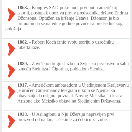
1868.
-
Kongres SAD pokrenuo, prvi put u američkoj
istoriji, postupak opoziva protiv predsednika države Endrua
Džonsona. Optužen za kršenje Ustava, Džonson je bio
primoran da se naredne godine povuče sa predsedničkog
položaja.
1882.
-
Robert Koch iznio svoju teoriju o uzročniku
tuberkuloze.
1889.
-
Završeno drugo službeno Svjetsko prvenstvo u šahu
između Steinitza i Čigorina, pobjedom Stenitza.
1917.
-
Američkom ambasadoru u Ujedinjenom Kraljevstvu
je uručen Cimermanov telegram u kom se Njemačka
obavezuje da osigura povratak Novog Meksika, Teksasa i
Arizone ako Meksiko objavi rat Sjedinjenim Državama.
1938.
-
U Arlingtonu u Nju Džersiju napravljen prvi
proizvod od najlona - čekinje za četkicu za zube.