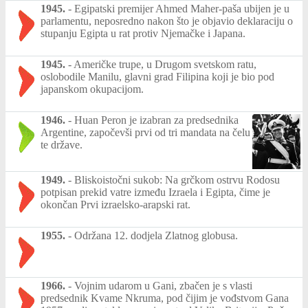
1945.
-
Egipatski premijer Ahmed Maher-paša ubijen je u
parlamentu, neposredno nakon što je objavio deklaraciju o
stupanju Egipta u rat protiv Njemačke i Japana.
1945.
-
Američke trupe, u Drugom svetskom ratu,
oslobodile Manilu, glavni grad Filipina koji je bio pod
japanskom okupacijom.
1946.
-
Huan Peron je izabran za predsednika
Argentine, započevši prvi od tri mandata na čelu
te države.
1949.
-
Bliskoistočni sukob: Na grčkom ostrvu Rodosu
potpisan prekid vatre između Izraela i Egipta, čime je
okončan Prvi izraelsko-arapski rat.
1955.
-
Održana 12. dodjela Zlatnog globusa.
1966.
-
Vojnim udarom u Gani, zbačen je s vlasti
predsednik Kvame Nkruma, pod čijim je vođstvom Gana