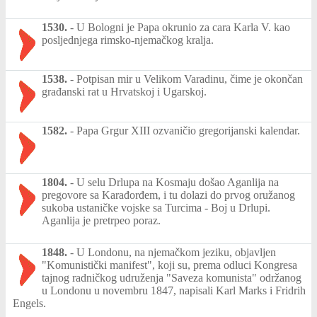
1530.
-
U Bologni je Papa okrunio za cara Karla V. kao
posljednjega rimsko-njemačkog kralja.
1538.
-
Potpisan mir u Velikom Varadinu, čime je okončan
građanski rat u Hrvatskoj i Ugarskoj.
1582.
-
Papa Grgur XIII ozvaničio gregorijanski kalendar.
1804.
-
U selu Drlupa na Kosmaju došao Aganlija na
pregovore sa Karađorđem, i tu dolazi do prvog oružanog
sukoba ustaničke vojske sa Turcima - Boj u Drlupi.
Aganlija je pretrpeo poraz.
1848.
-
U Londonu, na njemačkom jeziku, objavljen
"Komunistički manifest", koji su, prema odluci Kongresa
tajnog radničkog udruženja "Saveza komunista" održanog
u Londonu u novembru 1847, napisali Karl Marks i Fridrih
Engels.