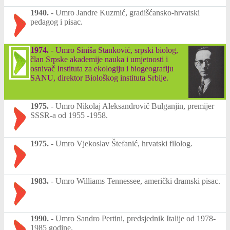
1940.
-
Umro Jandre Kuzmić, gradišćansko-hrvatski
pedagog i pisac.
1974.
-
Umro Siniša Stanković, srpski biolog,
član Srpske akademije nauka i umjetnosti i
osnivač Instituta za ekologiju i biogeografiju
SANU, direktor Biološkog instituta Srbije.
1975.
-
Umro Nikolaj Aleksandrovič Bulganjin, premijer
SSSR-a od 1955 -1958.
1975.
-
Umro Vjekoslav Štefanić, hrvatski filolog.
1983.
-
Umro Williams Tennessee, američki dramski pisac.
1990.
-
Umro Sandro Pertini, predsjednik Italije od 1978-
1985 godine.