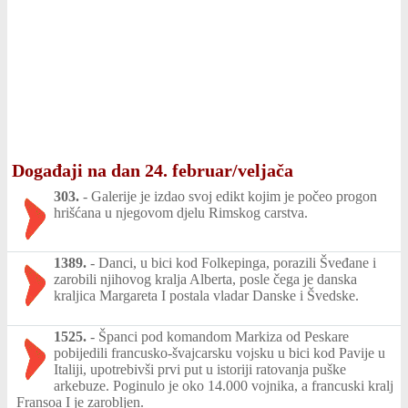
Događaji na dan 24. februar/veljača
303.
-
Galerije je izdao svoj edikt kojim je počeo progon
hrišćana u njegovom djelu Rimskog carstva.
1389.
-
Danci, u bici kod Folkepinga, porazili Šveđane i
zarobili njihovog kralja Alberta, posle čega je danska
kraljica Margareta I postala vladar Danske i Švedske.
1525.
-
Španci pod komandom Markiza od Peskare
pobijedili francusko-švajcarsku vojsku u bici kod Pavije u
Italiji, upotrebivši prvi put u istoriji ratovanja puške
arkebuze. Poginulo je oko 14.000 vojnika, a francuski kralj
Fransoa I je zarobljen.