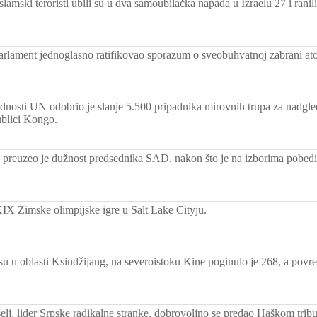
islamski teroristi ubili su u dva samoubilačka napada u Izraelu 27 i ranili
arlament jednoglasno ratifikovao sporazum o sveobuhvatnoj zabrani at
dnosti UN odobrio je slanje 5.500 pripadnika mirovnih trupa za nadgle
blici Kongo.
preuzeo je dužnost predsednika SAD, nakon što je na izborima pobed
IX Zimske olimpijske igre u Salt Lake Cityju.
su u oblasti Ksindžijang, na severoistoku Kine poginulo je 268, a povr
šelj, lider Srpske radikalne stranke, dobrovoljno se predao Haškom trib