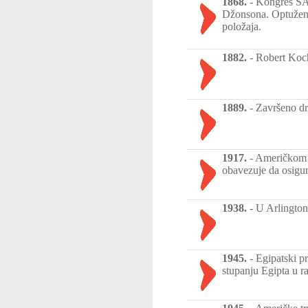
1868.
-
Kongres SAD
Džonsona. Optužen 
položaja.
1882.
-
Robert Koch
1889.
-
Završeno dr
1917.
-
Američkom 
obavezuje da osigu
1938.
-
U Arlington
1945.
-
Egipatski p
stupanju Egipta u r