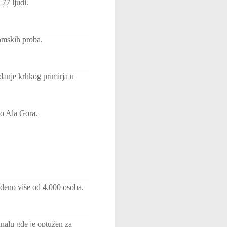
 77 ljudi.
omskih proba.
danje krhkog primirja u
io Ala Gora.
eđeno više od 4.000 osoba.
unalu gde je optužen za