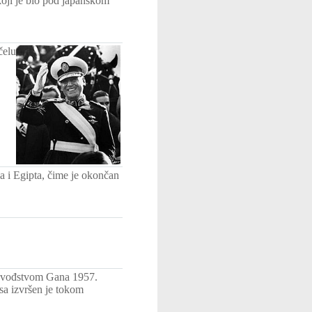
koji je bio pod japanskom
čelu
a i Egipta, čime je okončan
e vođstvom Gana 1957.
sa izvršen je tokom