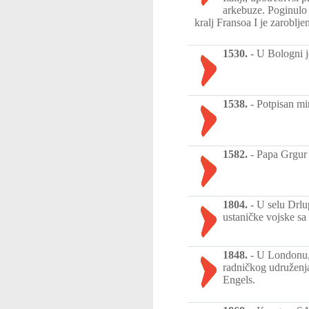
arkebuze. Poginulo 
kralj Fransoa I je zaroblje
1530.
-
U Bologni j
1538.
-
Potpisan mi
1582.
-
Papa Grgur 
1804.
-
U selu Drlu
ustaničke vojske sa
1848.
-
U Londonu, 
radničkog udruženj
Engels.