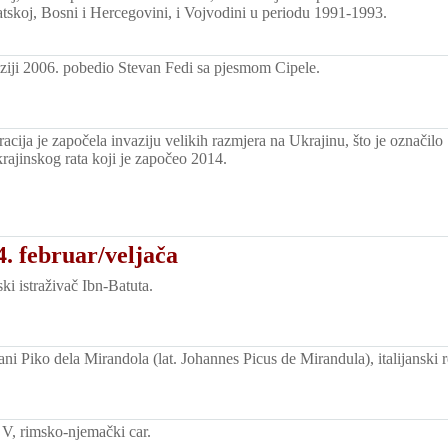
atskoj, Bosni i Hercegovini, i Vojvodini u periodu 1991-1993.
iji 2006. pobedio Stevan Fedi sa pjesmom Cipele.
cija je započela invaziju velikih razmjera na Ukrajinu, što je označilo
rajinskog rata koji je započeo 2014.
. februar/veljača
ki istraživač Ibn-Batuta.
 Piko dela Mirandola (lat. Johannes Picus de Mirandula), italijanski re
V, rimsko-njemački car.