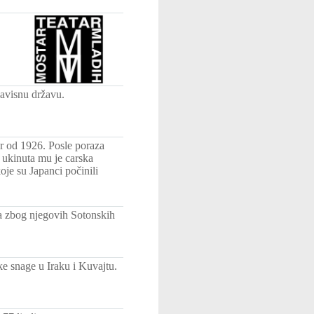
zavisnu državu.
ar od 1926. Posle poraza
ukinuta mu je carska
oje su Japanci počinili
a zbog njegovih Sotonskih
e snage u Iraku i Kuvajtu.