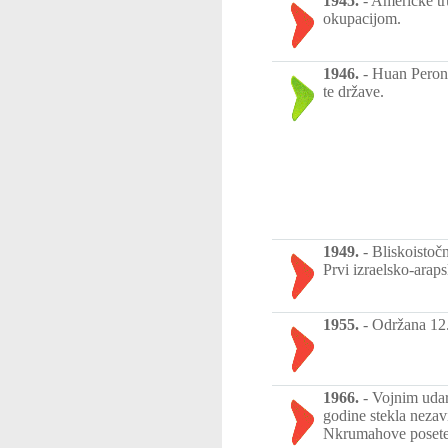
1945.
-
Američke tr
okupacijom.
1946.
-
Huan Peron 
te države.
1949.
-
Bliskoistoč
Prvi izraelsko-arapsk
1955.
-
Održana 12.
1966.
-
Vojnim udar
godine stekla nezav
Nkrumahove posete