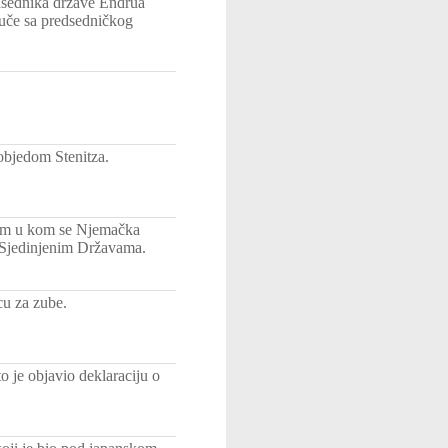
edsednika države Endrua
uče sa predsedničkog
objedom Stenitza.
am u kom se Njemačka
 Sjedinjenim Državama.
cu za zube.
 je objavio deklaraciju o