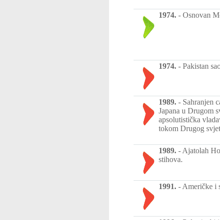
1974.
-
Osnovan Mos
1974.
-
Pakistan sa
1989.
-
Sahranjen c
Japana u Drugom sv
apsolutistička vlad
tokom Drugog svjet
1989.
-
Ajatolah Ho
stihova.
1991.
-
Američke i 