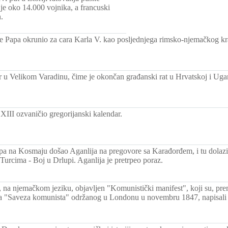
je oko 14.000 vojnika, a francuski
n.
e Papa okrunio za cara Karla V. kao posljednjega rimsko-njemačkog kra
r u Velikom Varadinu, čime je okončan građanski rat u Hrvatskoj i Uga
XIII ozvaničio gregorijanski kalendar.
pa na Kosmaju došao Aganlija na pregovore sa Karađorđem, i tu dolaz
 Turcima - Boj u Drlupi. Aganlija je pretrpeo poraz.
na njemačkom jeziku, objavljen "Komunistički manifest", koji su, pr
a "Saveza komunista" održanog u Londonu u novembru 1847, napisali K