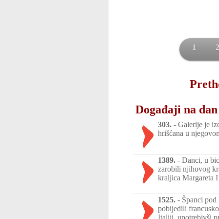
1
Preth
Događaji na dan 
303.
-
Galerije je i
hrišćana u njegovo
1389.
-
Danci, u bi
zarobili njihovog kr
kraljica Margareta 
1525.
-
Španci pod
pobijedili francusk
Italiji, upotrebivši 