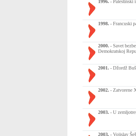
1996.
-
Palestinski 
1998.
-
Francuski p
2000.
-
Savet bezbe
Demokratskoj Repu
2001.
-
Džordž Buš 
2002.
-
Zatvorene X
2003.
-
U zemljotre
2003.
-
Vojislav Še