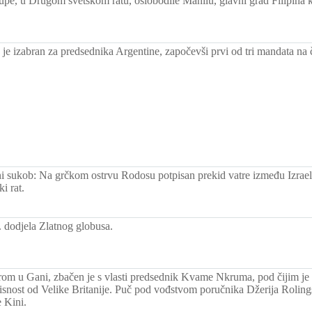
upe, u Drugom svetskom ratu, oslobodile Manilu, glavni grad Filipina 
je izabran za predsednika Argentine, započevši prvi od tri mandata na 
ni sukob: Na grčkom ostrvu Rodosu potpisan prekid vatre između Izrael
i rat.
 dodjela Zlatnog globusa.
om u Gani, zbačen je s vlasti predsednik Kvame Nkruma, pod čijim j
isnost od Velike Britanije. Puč pod vođstvom poručnika Džerija Roling
 Kini.