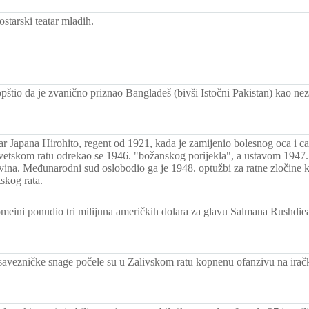
tarski teatar mladih.
opštio da je zvanično priznao Bangladeš (bivši Istočni Pakistan) kao ne
ar Japana Hirohito, regent od 1921, kada je zamijenio bolesnog oca i c
etskom ratu odrekao se 1946. "božanskog porijekla", a ustavom 1947. 
avina. Međunarodni sud oslobodio ga je 1948. optužbi za ratne zločine k
skog rata.
meini ponudio tri milijuna američkih dolara za glavu Salmana Rushdie
savezničke snage počele su u Zalivskom ratu kopnenu ofanzivu na iračk