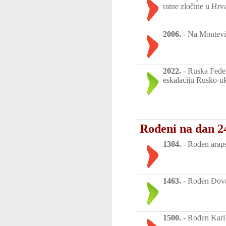
ratne zločine u Hrv
2006.
-
Na Monteviz
2022.
-
Ruska Federa
eskalaciju Rusko-uk
Rođeni na dan 24
1304.
-
Rođen araps
1463.
-
Rođen Đovani
1500.
-
Rođen Karl 