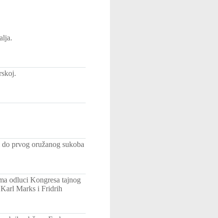
lja.
rskoj.
i do prvog oružanog sukoba
ema odluci Kongresa tajnog
arl Marks i Fridrih