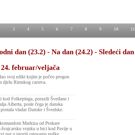
2
3
4
5
6
7
8
9
10
11
odni dan (23.2)
-
Na dan (24.2)
-
Sledeći dan
24. februar/veljača
zdao svoj edikt kojim je počeo progon
m djelu Rimskog carstva.
ci kod Folkepinga, porazili Šveđane i
alja Alberta, posle čega je danska
I postala vladar Danske i Švedske.
 komandom Markiza od Peskare
o-švajcarsku vojsku u bici kod Pavije u
prvi put u istoriji ratovanja puške