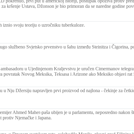
 pokrenuo, prvi put u američkoj istoriji, postupak opoziva protiv pr
za kršenje Ustava, Džonson je bio primoran da se naredne godine pov
 iznio svoju teoriju o uzročniku tuberkuloze.
ugo službeno Svjetsko prvenstvo u šahu između Steinitza i Čigorina, p
ambasadoru u Ujedinjenom Kraljevstvu je uručen Cimermanov telegr
ra povratak Novog Meksika, Teksasa i Arizone ako Meksiko objavi rat
u u Nju Džersiju napravljen prvi proizvod od najlona - čekinje za četki
remijer Ahmed Maher-paša ubijen je u parlamentu, neposredno nakon što
at protiv Njemačke i Japana.