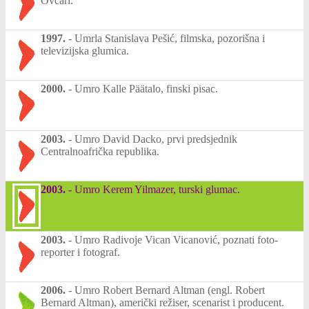
Ovčari.
1997.
-
Umrla Stanislava Pešić, filmska, pozorišna i
televizijska glumica.
2000.
-
Umro Kalle Päätalo, finski pisac.
2003.
-
Umro David Dacko, prvi predsjednik
Centralnoafrička republika.
2003.
-
Umro Kerem Yilmazer, turski glumac.
2003.
-
Umro Radivoje Vican Vicanović, poznati foto-
reporter i fotograf.
2006.
-
Umro Robert Bernard Altman (engl. Robert
Bernard Altman), američki režiser, scenarist i producent.