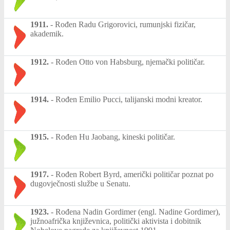
1911.
-
Rođen Radu Grigorovici, rumunjski fizičar,
akademik.
1912.
-
Rođen Otto von Habsburg, njemački političar.
1914.
-
Rođen Emilio Pucci, talijanski modni kreator.
1915.
-
Rođen Hu Jaobang, kineski političar.
1917.
-
Rođen Robert Byrd, američki političar poznat po
dugovječnosti službe u Senatu.
1923.
-
Rođena Nadin Gordimer (engl. Nadine Gordimer),
južnoafrička književnica, politički aktivista i dobitnik