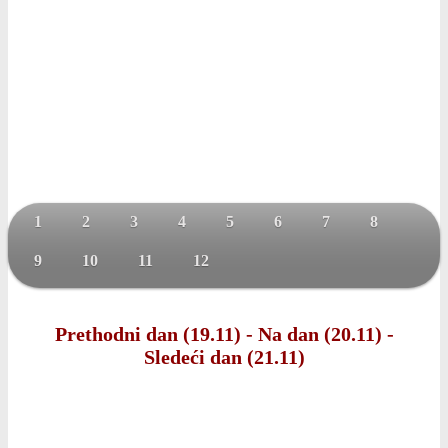
1
2
3
4
5
6
7
8
9
10
11
12
Prethodni dan (19.11)
-
Na dan (20.11)
-
Sledeći dan (21.11)