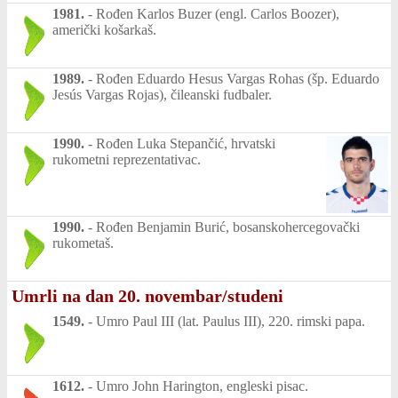
1981.
-
Rođen Karlos Buzer (engl. Carlos Boozer),
američki košarkaš.
1989.
-
Rođen Eduardo Hesus Vargas Rohas (šp. Eduardo
Jesús Vargas Rojas), čileanski fudbaler.
1990.
-
Rođen Luka Stepančić, hrvatski
rukometni reprezentativac.
1990.
-
Rođen Benjamin Burić, bosanskohercegovački
rukometaš.
Umrli na dan 20. novembar/studeni
1549.
-
Umro Paul III (lat. Paulus III), 220. rimski papa.
1612.
-
Umro John Harington, engleski pisac.