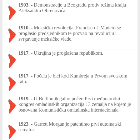
1903.
-
Demonstracije u Beogradu protiv režima kralja
Aleksandra Obrenovića.
1910.
-
Meksička revolucija: Francisco I. Madero se
proglasio predsjednikom te pozvao na revoluciju i
svrgavanje meksičke vlade.
1917.
-
Ukrajina je proglašena republikom.
1917.
-
Počela je bici kod Kambreja u Prvom svetskom
ratu.
1919.
-
U Berlinu ilegalno počeo Prvi međunarodni
kongres omladinskih organizacija 13 zemalja na kojem je
osnovana Komunistička omladinska internacionala.
1923.
-
Garrett Morgan je patentirao prvi automatski
semafor.