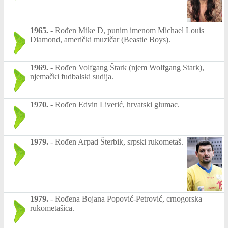
1965.
-
Rođen Mike D, punim imenom Michael Louis
Diamond, američki muzičar (Beastie Boys).
1969.
-
Rođen Volfgang Štark (njem Wolfgang Stark),
njemački fudbalski sudija.
1970.
-
Rođen Edvin Liverić, hrvatski glumac.
1979.
-
Rođen Arpad Šterbik, srpski rukometaš.
1979.
-
Rođena Bojana Popović-Petrović, crnogorska
rukometašica.