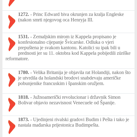
1272.
-
Princ Edward biva okrunjen za kralja Engleske
(nakon smrti njegovog oca Henryja III.
1531.
-
Zemaljskim mirom iz Kappela propisano je
konfesionalno cijepanje Švicarske. Odluka o vjeri
prepuštena je svakom kantonu. Katolici su ipak bili u
prednosti jer su 11. oktobra kod Kappela pobijedili züriške
reformatore.
1780.
-
Velika Britanija je objavila rat Holandiji, nakon što
je utvrdila da holandski brodovi snabdevaju američke
pobunjenike francuskim i španskim oružjem.
1818.
-
Južnoamerički revolucionar i državnik Simon
Bolivar objavio nezavisnost Venecuele od Španije.
1873.
-
Ujedinjeni rivalski gradovi Budim i Pešta i tako je
nastala mađarska prijestonica Budimpešta.