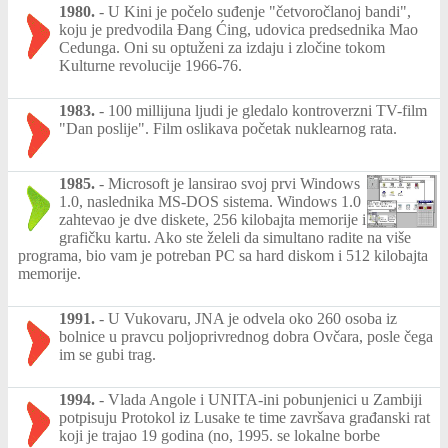
1980.
-
U Kini je počelo suđenje "četvoročlanoj bandi",
koju je predvodila Đang Ćing, udovica predsednika Mao
Cedunga. Oni su optuženi za izdaju i zločine tokom
Kulturne revolucije 1966-76.
1983.
-
100 millijuna ljudi je gledalo kontroverzni TV-film
"Dan poslije". Film oslikava početak nuklearnog rata.
1985.
-
Microsoft je lansirao svoj prvi Windows
1.0, naslednika MS-DOS sistema. Windows 1.0
zahtevao je dve diskete, 256 kilobajta memorije i
grafičku kartu. Ako ste želeli da simultano radite na više
programa, bio vam je potreban PC sa hard diskom i 512 kilobajta
memorije.
1991.
-
U Vukovaru, JNA je odvela oko 260 osoba iz
bolnice u pravcu poljoprivrednog dobra Ovčara, posle čega
im se gubi trag.
1994.
-
Vlada Angole i UNITA-ini pobunjenici u Zambiji
potpisuju Protokol iz Lusake te time završava građanski rat
koji je trajao 19 godina (no, 1995. se lokalne borbe