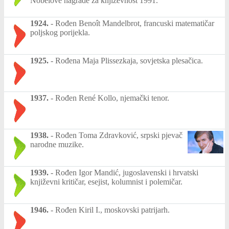
Nobelove nagrade za književnost 1991.
1924.
-
Rođen Benoît Mandelbrot, francuski matematičar
poljskog porijekla.
1925.
-
Rođena Maja Plissezkaja, sovjetska plesačica.
1937.
-
Rođen René Kollo, njemački tenor.
1938.
-
Rođen Toma Zdravković, srpski pjevač
narodne muzike.
1939.
-
Rođen Igor Mandić, jugoslavenski i hrvatski
književni kritičar, esejist, kolumnist i polemičar.
1946.
-
Rođen Kiril I., moskovski patrijarh.