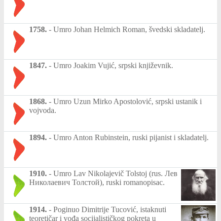
1758.
-
Umro Johan Helmich Roman, švedski skladatelj.
1847.
-
Umro Joakim Vujić, srpski književnik.
1868.
-
Umro Uzun Mirko Apostolović, srpski ustanik i
vojvoda.
1894.
-
Umro Anton Rubinstein, ruski pijanist i skladatelj.
1910.
-
Umro Lav Nikolajevič Tolstoj (rus. Лев
Николаевич Толстой), ruski romanopisac.
1914.
-
Poginuo Dimitrije Tucović, istaknuti
teoretičar i vođa socijalističkog pokreta u