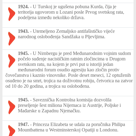
1924.
-
U Turskoj je ugušena pobuna Kurda, čija je
teritorija ugovorom u Lozani posle Prvog svetskog rata,
podeljena između nekoliko država.
1943.
-
Utemeljeno Zemaljsko antifašističko vijeće
narodnog oslobođenja Sandžaka u Pljevljima.
1945.
-
U Nirnbergu je pred Međunarodnim vojnim sudom
počelo suđenje nacističkim ratnim zločincima u Drugom
svetskom ratu, na kojem je prvi put u istoriji jedan
međunarodni forum osudio agresiju kao zločin protiv
čovečanstva i kaznio vinovnike. Posle deset meseci, 12 optuženih
osuđeno je na smrt, trojica na doživotnu robiju, četvorica na zatvor
od 10 do 20 godina, a trojica su oslobođena.
1945.
-
Saveznička Kontrolna komisija dozvolila
preseljenje šest miliona Nijemaca iz Austrije, Poljske i
Mađarske u Zapadnu Njemačku.
1947.
-
Princeza Elizabeta se udala za poručnika Philipa
Mountbattena u Westminsterskoj Opatiji u Londonu.