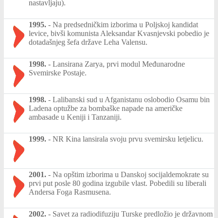
nastavljaju).
1995.
-
Na predsedničkim izborima u Poljskoj kandidat
levice, bivši komunista Aleksandar Kvasnjevski pobedio je
dotadašnjeg šefa države Leha Valensu.
1998.
-
Lansirana Zarya, prvi modul Međunarodne
Svemirske Postaje.
1998.
-
Lalibanski sud u Afganistanu oslobodio Osamu bin
Ladena optužbe za bombaške napade na američke
ambasade u Keniji i Tanzaniji.
1999.
-
NR Kina lansirala svoju prvu svemirsku letjelicu.
2001.
-
Na opštim izborima u Danskoj socijaldemokrate su
prvi put posle 80 godina izgubile vlast. Pobedili su liberali
Andersa Foga Rasmusena.
2002.
-
Savet za radiodifuziju Turske predložio je državnom