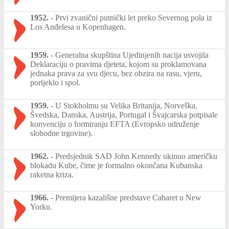
1952.
-
Prvi zvanični putnički let preko Severnog pola iz
Los Anđelesa u Kopenhagen.
1959.
-
Generalna skupština Ujedinjenih nacija usvojila
Deklaraciju o pravima djeteta, kojom su proklamovana
jednaka prava za svu djecu, bez obzira na rasu, vjeru,
porijeklo i spol.
1959.
-
U Stokholmu su Velika Britanija, Norveška,
Švedska, Danska, Austrija, Portugal i Švajcarska potpisale
konvenciju o formiranju EFTA (Evropsko udruženje
slobodne trgovine).
1962.
-
Predsjednik SAD John Kennedy ukinuo američku
blokadu Kube, čime je formalno okončana Kubanska
raketna kriza.
1966.
-
Premijera kazališne predstave Cabaret u New
Yorku.