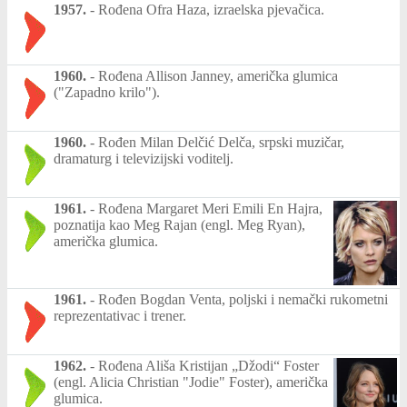
1957.
-
Rođena Ofra Haza, izraelska pjevačica.
1960.
-
Rođena Allison Janney, američka glumica
("Zapadno krilo").
1960.
-
Rođen Milan Delčić Delča, srpski muzičar,
dramaturg i televizijski voditelj.
1961.
-
Rođena Margaret Meri Emili En Hajra,
poznatija kao Meg Rajan (engl. Meg Ryan),
američka glumica.
1961.
-
Rođen Bogdan Venta, poljski i nemački rukometni
reprezentativac i trener.
1962.
-
Rođena Ališa Kristijan „Džodi“ Foster
(engl. Alicia Christian "Jodie" Foster), američka
glumica.