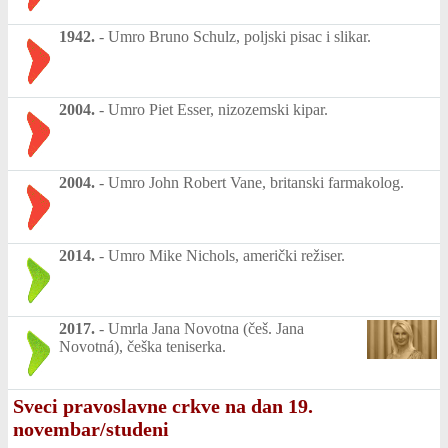
1942.
-
Umro Bruno Schulz, poljski pisac i slikar.
2004.
-
Umro Piet Esser, nizozemski kipar.
2004.
-
Umro John Robert Vane, britanski farmakolog.
2014.
-
Umro Mike Nichols, američki režiser.
2017.
-
Umrla Jana Novotna (češ. Jana
Novotná), češka teniserka.
Sveci pravoslavne crkve na dan 19.
novembar/studeni