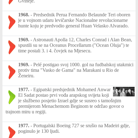
Gvineje.
1968.
-
Predsednik Perua Fernando Belaunde Teri oboren
je u vojnom udaru levičarske Nacionalne revolucionarne
hunte koju je predvodio general Huan Velasko Alvarado.
1969.
-
Astronauti Apolla 12, Charles Conrad i Alan Bean,
spustili su se na Oceanus Procellarum ("Ocean Oluja") te
time postali 3. i 4. čovjek na Mjesecu.
1969.
-
Pelé postigao svoj 1000. gol na fudbalskoj utakmici
protiv tima "Vasko de Gama" na Marakani u Rio de
Ženeiru.
1977.
-
Egipatski predsjednik Mohamed Anwar
El Sadat postao prvi vođa arapskog svijeta koji
je službeno posjetio Izrael gdje se susreo s tamošnjim
premijerom Menachemom Beginom te održao govor o
trajnom miru u regiji.
1977.
-
Portugalski Boeing 727 se srušio na Madeiri gdje,
poginulo je 130 ljudi.