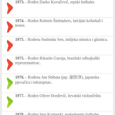
1973.
-
Rođen Darko Kovačević, srpski fudbaler.
1974.
-
Rođen Roberts Štelmahers, latvijski košarkaš i
trener.
1975.
-
Rođena Sushmita Sen, indijska missica i glumica.
1975.
-
Rođen Rikardo Garsija, brazilski odbojkaški
reprezentativac.
1976.
-
Rođena Jun Shibata (jap. 柴田淳), japanska
pjevačica i tekstopisac.
1977.
-
Rođen Oliver Đorđević, hrvatski violončelist.
1978.
-
Rođen Igor Kralevski, makedonski fudbaler.