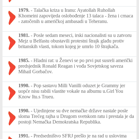
1979.
-
Talačka kriza u Iranu: Ayatollah Ruhollah
Khomeini zapovijeda oslobođenje 13 talaca - žena i crnaca
- zatočenih u američkoj ambasadi u Teheranu.
1981.
-
Posle sedam meseci, irski nacionalisti su u zatvoru
Mejz u Belfastu obustavili protestni štrajk glađu protiv
britanskih vlasti, tokom kojeg je umrlo 10 štrajkača.
1985.
-
Hladni rat: u Ženevi se po prvi put susreli američki
predsjednik Ronald Reagan i vođa Sovjetskog saveza
Mihail Gorbačov.
1990.
-
Pop sastavu Milli Vanilli oduzet je Grammy jer
uopće nisu rabili vlastite vokale na albumu u.Girl You
Know Itu.s Trueu.
1990.
-
Ujedinjene su dve nemačke države nastale posle
sloma Trećeg rajha u Drugom svetskom ratu i prestala je da
postoji Nemačka Demokratska Republika.
1991.
-
Predsedništvo SFRJ prešlo je na rad u uslovima