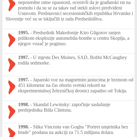
neposredne ratne opasnosti, ocenivši da je građanski rat na
pomolu i da su se za takav rad stekli uslovi predviđeni
Ustavom. Predstavnici secesionističkih republika Hrvatske i
Slovenije već su se isključili iz rada Predsedništva.
1995.
-
Predsednik Makedonije Kiro Gligorov ranjen
prilikom eksplozije automobila-bombe u centru Skoplja, a
njegov vozač je poginuo.
1997.
-
U mjestu Des Moines, SAD, Bobbi McCaughey
rodila sedmorke.
1997.
-
Japanski voz na magnetnim jastucima je brzinom od
451 kilometar na čas oborio svetski rekord na
eksperimentalnoj železničkoj deonici zapadno od Tokija.
1998.
-
Skandal Lewinsky: započinje saslušanje
predsjednika Billa Clintona.
1998.
-
Slika Vincenta van Gogha "Portret umjetnika bez
brade" prodana na aukciji za 71.5 milijuna dolara.