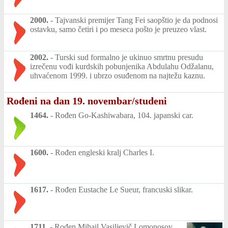
2000.
-
Tajvanski premijer Tang Fei saopštio je da podnosi
ostavku, samo četiri i po meseca pošto je preuzeo vlast.
2002.
-
Turski sud formalno je ukinuo smrtnu presudu
izrečenu vođi kurdskih pobunjenika Abdulahu Odžalanu,
uhvaćenom 1999. i ubrzo osuđenom na najtežu kaznu.
Rođeni na dan 19. novembar/studeni
1464.
-
Rođen Go-Kashiwabara, 104. japanski car.
1600.
-
Rođen engleski kralj Charles I.
1617.
-
Rođen Eustache Le Sueur, francuski slikar.
1711.
-
Rođen Mihail Vasiljevič Lomonosov