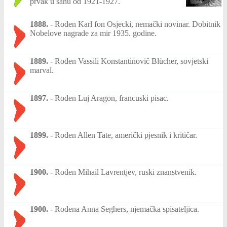
prvak u šahu od 1921-1927.
1888.
-
Rođen Karl fon Osjecki, nemački novinar. Dobitnik
Nobelove nagrade za mir 1935. godine.
1889.
-
Rođen Vassili Konstantinovič Blücher, sovjetski
marval.
1897.
-
Rođen Luj Aragon, francuski pisac.
1899.
-
Rođen Allen Tate, američki pjesnik i kritičar.
1900.
-
Rođen Mihail Lavrentjev, ruski znanstvenik.
1900.
-
Rođena Anna Seghers, njemačka spisateljica.