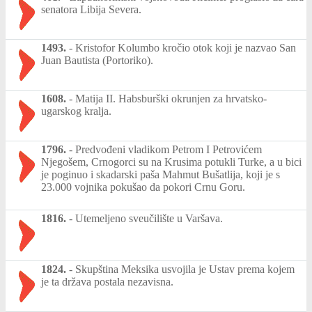
senatora Libija Severa.
1493.
-
Kristofor Kolumbo kročio otok koji je nazvao San
Juan Bautista (Portoriko).
1608.
-
Matija II. Habsburški okrunjen za hrvatsko-
ugarskog kralja.
1796.
-
Predvođeni vladikom Petrom I Petrovićem
Njegošem, Crnogorci su na Krusima potukli Turke, a u bici
je poginuo i skadarski paša Mahmut Bušatlija, koji je s
23.000 vojnika pokušao da pokori Crnu Goru.
1816.
-
Utemeljeno sveučilište u Varšava.
1824.
-
Skupština Meksika usvojila je Ustav prema kojem
je ta država postala nezavisna.