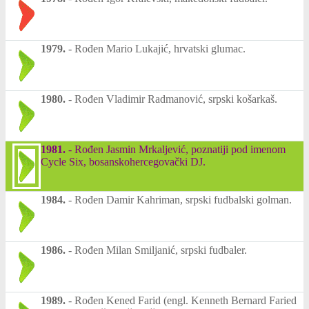
1979.
-
Rođen Mario Lukajić, hrvatski glumac.
1980.
-
Rođen Vladimir Radmanović, srpski košarkaš.
1981.
-
Rođen Jasmin Mrkaljević, poznatiji pod imenom
Cycle Six, bosanskohercegovački DJ.
1984.
-
Rođen Damir Kahriman, srpski fudbalski golman.
1986.
-
Rođen Milan Smiljanić, srpski fudbaler.
1989.
-
Rođen Kened Farid (engl. Kenneth Bernard Faried