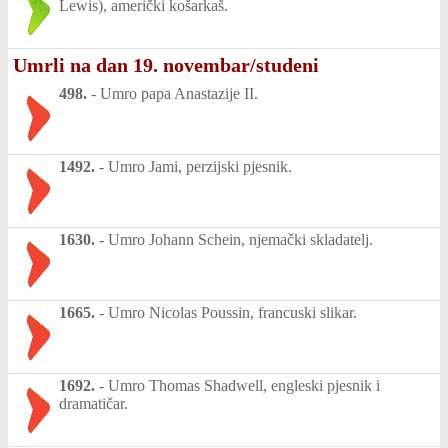
Lewis), američki košarkaš.
Umrli na dan 19. novembar/studeni
498.
-
Umro papa Anastazije II.
1492.
-
Umro Jami, perzijski pjesnik.
1630.
-
Umro Johann Schein, njemački skladatelj.
1665.
-
Umro Nicolas Poussin, francuski slikar.
1692.
-
Umro Thomas Shadwell, engleski pjesnik i
dramatičar.