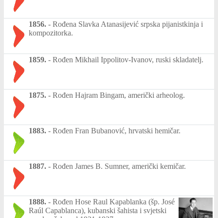
1856.
-
Rođena Slavka Atanasijević srpska pijanistkinja i
kompozitorka.
1859.
-
Rođen Mikhail Ippolitov-Ivanov, ruski skladatelj.
1875.
-
Rođen Hajram Bingam, američki arheolog.
1883.
-
Rođen Fran Bubanović, hrvatski hemičar.
1887.
-
Rođen James B. Sumner, američki kemičar.
1888.
-
Rođen Hose Raul Kapablanka (šp. José
Raúl Capablanca), kubanski šahista i svjetski