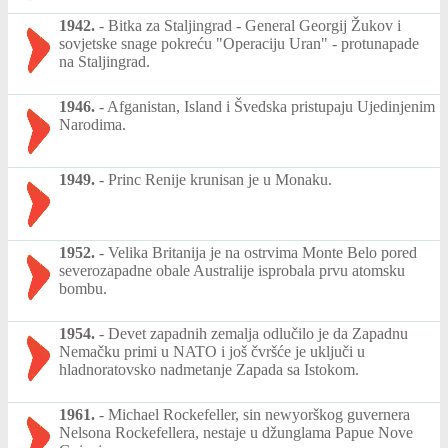
1942.
-
Bitka za Staljingrad - General Georgij Žukov i
sovjetske snage pokreću "Operaciju Uran" - protunapade
na Staljingrad.
1946.
-
Afganistan, Island i Švedska pristupaju Ujedinjenim
Narodima.
1949.
-
Princ Renije krunisan je u Monaku.
1952.
-
Velika Britanija je na ostrvima Monte Belo pored
severozapadne obale Australije isprobala prvu atomsku
bombu.
1954.
-
Devet zapadnih zemalja odlučilo je da Zapadnu
Nemačku primi u NATO i još čvršće je uključi u
hladnoratovsko nadmetanje Zapada sa Istokom.
1961.
-
Michael Rockefeller, sin newyorškog guvernera
Nelsona Rockefellera, nestaje u džunglama Papue Nove