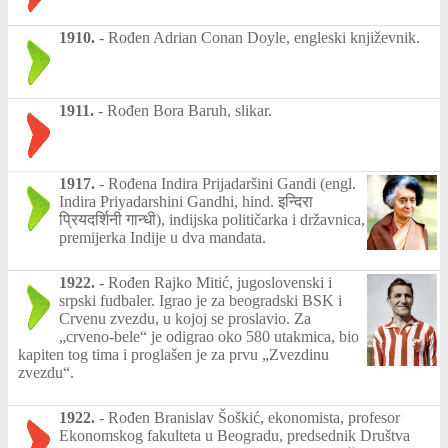
1910.
-
Rođen Adrian Conan Doyle, engleski književnik.
1911.
-
Rođen Bora Baruh, slikar.
1917.
-
Rođena Indira Prijadaršini Gandi (engl.
Indira Priyadarshini Gandhi, hind. इन्दिरा
प्रियदर्शिनी गान्धी), indijska političarka i državnica,
premijerka Indije u dva mandata.
1922.
-
Rođen Rajko Mitić, jugoslovenski i
srpski fudbaler. Igrao je za beogradski BSK i
Crvenu zvezdu, u kojoj se proslavio. Za
„crveno-bele“ je odigrao oko 580 utakmica, bio
kapiten tog tima i proglašen je za prvu „Zvezdinu
zvezdu“.
1922.
-
Rođen Branislav Šoškić, ekonomista, profesor
Ekonomskog fakulteta u Beogradu, predsednik Društva