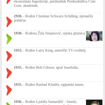
ekonomista Jugoslavije, predsednik Predsedništva Crne
Gore, akademik.
1930.
-
Rođen Christian Schwarz-Schilling, njemački
političar.
1930.
-
Rođena Žiža Stojanović, srpska glumica.
1933.
-
Rođen Larry King, američki TV-voditelj.
1935.
-
Rođen Bob Gibson, igrač baseballa.
1935.
-
Rođen Rashad Khalifa, egipatski imam.
1936.
-
Rođen Ljubiša Samardžić - Smoki,