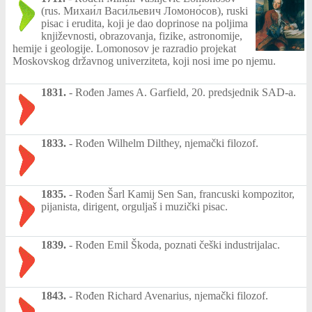
(rus. Михаи́л Васи́льевич Ломоно́сов), ruski
pisac i erudita, koji je dao doprinose na poljima
književnosti, obrazovanja, fizike, astronomije,
hemije i geologije. Lomonosov je razradio projekat
Moskovskog državnog univerziteta, koji nosi ime po njemu.
1831.
-
Rođen James A. Garfield, 20. predsjednik SAD-a.
1833.
-
Rođen Wilhelm Dilthey, njemački filozof.
1835.
-
Rođen Šarl Kamij Sen San, francuski kompozitor,
pijanista, dirigent, orguljaš i muzički pisac.
1839.
-
Rođen Emil Škoda, poznati češki industrijalac.
1843.
-
Rođen Richard Avenarius, njemački filozof.