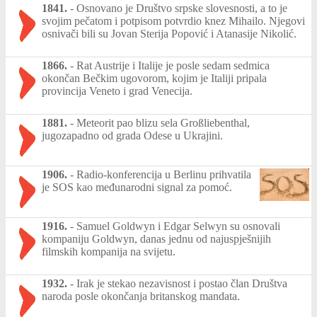
1841.
-
Osnovano je Društvo srpske slovesnosti, a to je
svojim pečatom i potpisom potvrdio knez Mihailo. Njegovi
osnivači bili su Jovan Sterija Popović i Atanasije Nikolić.
1866.
-
Rat Austrije i Italije je posle sedam sedmica
okončan Bečkim ugovorom, kojim je Italiji pripala
provincija Veneto i grad Venecija.
1881.
-
Meteorit pao blizu sela Großliebenthal,
jugozapadno od grada Odese u Ukrajini.
1906.
-
Radio-konferencija u Berlinu prihvatila
je SOS kao međunarodni signal za pomoć.
1916.
-
Samuel Goldwyn i Edgar Selwyn su osnovali
kompaniju Goldwyn, danas jednu od najuspješnijih
filmskih kompanija na svijetu.
1932.
-
Irak je stekao nezavisnost i postao član Društva
naroda posle okončanja britanskog mandata.