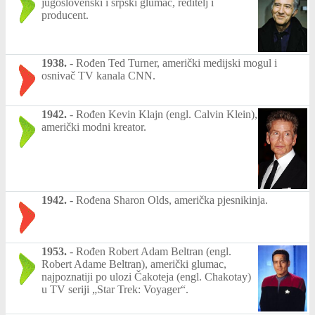
jugoslovenski i srpski glumac, reditelj i
producent.
1938.
-
Rođen Ted Turner, američki medijski mogul i
osnivač TV kanala CNN.
1942.
-
Rođen Kevin Klajn (engl. Calvin Klein),
američki modni kreator.
1942.
-
Rođena Sharon Olds, američka pjesnikinja.
1953.
-
Rođen Robert Adam Beltran (engl.
Robert Adame Beltran), američki glumac,
najpoznatiji po ulozi Čakoteja (engl. Chakotay)
u TV seriji „Star Trek: Voyager“.