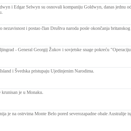
wyn i Edgar Selwyn su osnovali kompaniju Goldwyn, danas jednu od n
u.
kao nezavisnost i postao član Društva naroda posle okončanja britansko
aljingrad - General Georgij Žukov i sovjetske snage pokreću "Operacij
 Island i Švedska pristupaju Ujedinjenim Narodima.
e krunisan je u Monaku.
anija je na ostrvima Monte Belo pored severozapadne obale Australije i