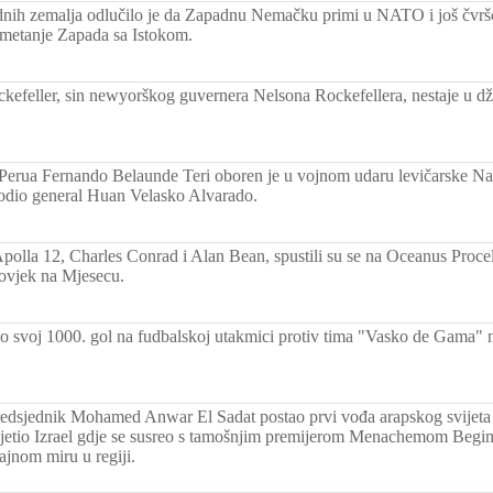
nih zemalja odlučilo je da Zapadnu Nemačku primi u NATO i još čvršće
metanje Zapada sa Istokom.
kefeller, sin newyorškog guvernera Nelsona Rockefellera, nestaje u
Perua Fernando Belaunde Teri oboren je u vojnom udaru levičarske Na
vodio general Huan Velasko Alvarado.
Apolla 12, Charles Conrad i Alan Bean, spustili su se na Oceanus Proce
 čovjek na Mjesecu.
ao svoj 1000. gol na fudbalskoj utakmici protiv tima "Vasko de Gama"
redsjednik Mohamed Anwar El Sadat postao prvi vođa arapskog svijeta
osjetio Izrael gdje se susreo s tamošnjim premijerom Menachemom Beg
ajnom miru u regiji.