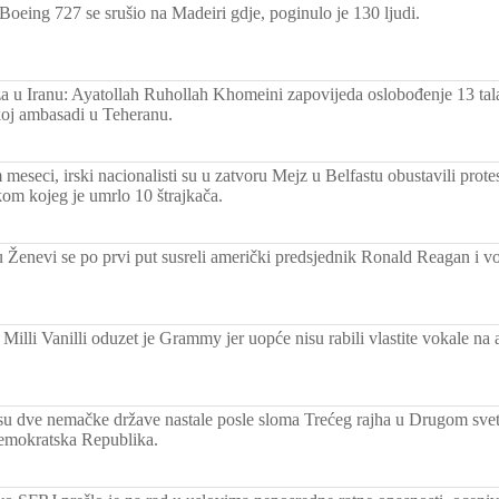
Boeing 727 se srušio na Madeiri gdje, poginulo je 130 ljudi.
za u Iranu: Ayatollah Ruhollah Khomeini zapovijeda oslobođenje 13 tala
koj ambasadi u Teheranu.
meseci, irski nacionalisti su u zatvoru Mejz u Belfastu obustavili protes
okom kojeg je umrlo 10 štrajkača.
 u Ženevi se po prvi put susreli američki predsjednik Ronald Reagan i 
 Milli Vanilli oduzet je Grammy jer uopće nisu rabili vlastite vokale 
su dve nemačke države nastale posle sloma Trećeg rajha u Drugom svets
emokratska Republika.