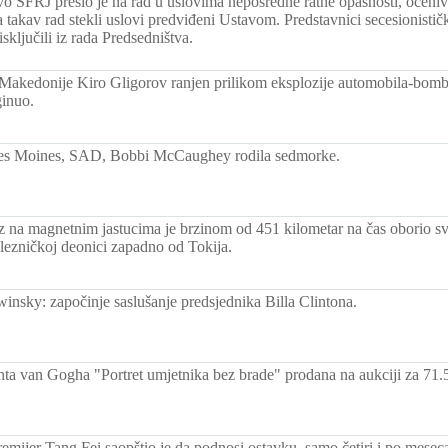
vo SFRJ prešlo je na rad u uslovima neposredne ratne opasnosti, ocenivš
a takav rad stekli uslovi predviđeni Ustavom. Predstavnici secesionistič
isključili iz rada Predsedništva.
Makedonije Kiro Gligorov ranjen prilikom eksplozije automobila-bombe
ginuo.
es Moines, SAD, Bobbi McCaughey rodila sedmorke.
z na magnetnim jastucima je brzinom od 451 kilometar na čas oborio sv
lezničkoj deonici zapadno od Tokija.
insky: započinje saslušanje predsjednika Billa Clintona.
nta van Gogha "Portret umjetnika bez brade" prodana na aukciji za 71.5
emijer Tang Fei saopštio je da podnosi ostavku, samo četiri i po meseca