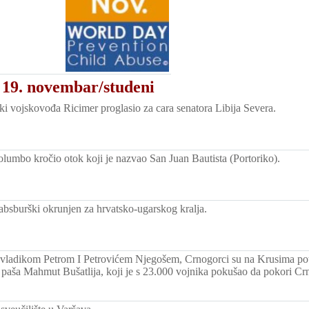
 19. novembar/studeni
i vojskovođa Ricimer proglasio za cara senatora Libija Severa.
olumbo kročio otok koji je nazvao San Juan Bautista (Portoriko).
Habsburški okrunjen za hrvatsko-ugarskog kralja.
vladikom Petrom I Petrovićem Njegošem, Crnogorci su na Krusima potuk
 paša Mahmut Bušatlija, koji je s 23.000 vojnika pokušao da pokori Cr