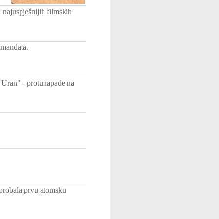
ajuspješnijih filmskih
g mandata.
u Uran" - protunapade na
sprobala prvu atomsku