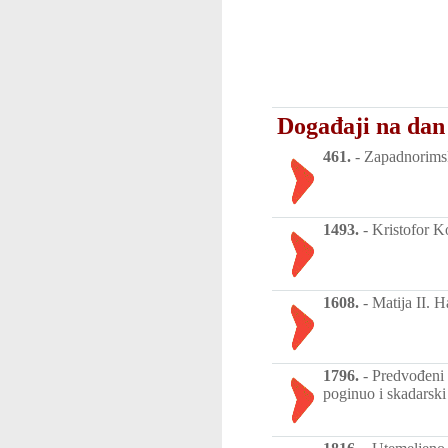
Događaji na dan
461.
-
Zapadnorimsk
1493.
-
Kristofor K
1608.
-
Matija II. 
1796.
-
Predvođeni 
poginuo i skadarski