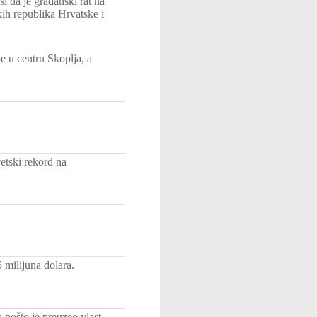
i da je građanski rat na
kih republika Hrvatske i
 u centru Skoplja, a
etski rekord na
 milijuna dolara.
 pošto je preuzeo vlast.