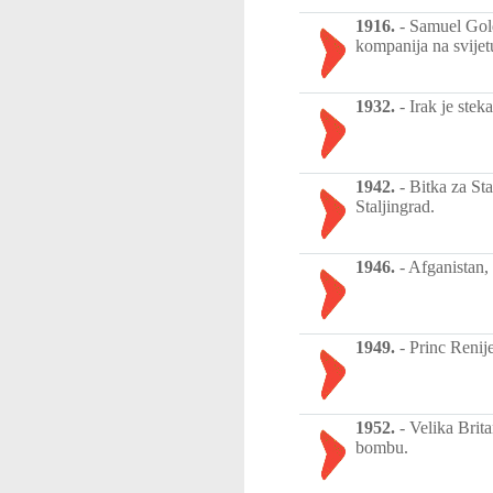
1916.
-
Samuel Gold
kompanija na svijet
1932.
-
Irak je ste
1942.
-
Bitka za St
Staljingrad.
1946.
-
Afganistan,
1949.
-
Princ Renij
1952.
-
Velika Brit
bombu.