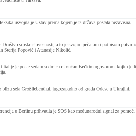
sveučilište u Varšava.
eksika usvojila je Ustav prema kojem je ta država postala nezavisna.
 Društvo srpske slovesnosti, a to je svojim pečatom i potpisom potvrd
an Sterija Popović i Atanasije Nikolić.
 i Italije je posle sedam sedmica okončan Bečkim ugovorom, kojim je Ita
ija.
o blizu sela Großliebenthal, jugozapadno od grada Odese u Ukrajini.
rencija u Berlinu prihvatila je SOS kao međunarodni signal za pomoć.