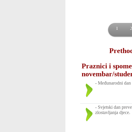
1
Prethod
Praznici i spome
novembar/stude
-
Međunarodni dan 
-
Svjetski dan preve
zlostavljanja djece.