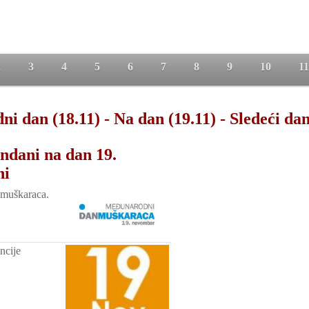
2
3
4
5
6
7
8
9
10
11
ni dan (18.11)
-
Na dan (19.11)
-
Sledeći dan
ndani na dan 19.
ni
muškaraca.
ncije