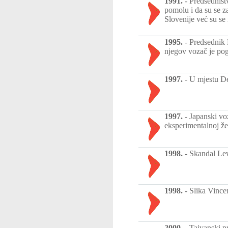
1991.
-
Predsedništ
pomolu i da su se z
Slovenije već su se 
1995.
-
Predsednik 
njegov vozač je po
1997.
-
U mjestu D
1997.
-
Japanski vo
eksperimentalnoj že
1998.
-
Skandal Lew
1998.
-
Slika Vince
2000.
-
Tajvanski pr