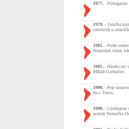
1977.
-
Portugalski 
1979.
-
Talačka kri
zatočenih u američ
1981.
-
Posle sedam 
britanskih vlasti, t
1985.
-
Hladni rat:
Mihail Gorbačov.
1990.
-
Pop sastavu
Itu.s Trueu.
1990.
-
Ujedinjene 
postoji Nemačka D