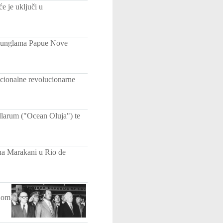
 je uključi u
 džunglama Papue Nove
cionalne revolucionarne
llarum ("Ocean Oluja") te
 na Marakani u Rio de
inom