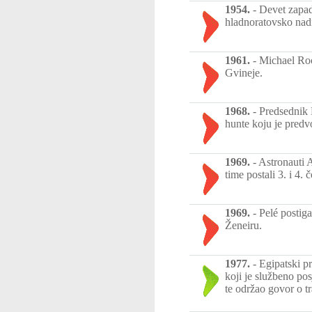
1954.
-
Devet zapad
hladnoratovsko nad
1961.
-
Michael Roc
Gvineje.
1968.
-
Predsednik 
hunte koju je pred
1969.
-
Astronauti 
time postali 3. i 4.
1969.
-
Pelé postig
Ženeiru.
1977.
-
Egipatski p
koji je službeno p
te održao govor o tr