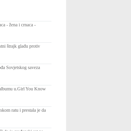
ca - žena i crnaca -
tni štrajk glađu protiv
vođa Sovjetskog saveza
na albumu u.Girl You Know
kom ratu i prestala je da