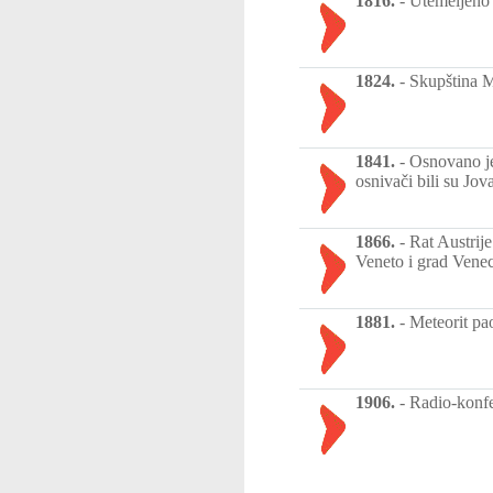
1816.
-
Utemeljeno 
1824.
-
Skupština M
1841.
-
Osnovano je
osnivači bili su Jov
1866.
-
Rat Austrije
Veneto i grad Venec
1881.
-
Meteorit pa
1906.
-
Radio-konfe