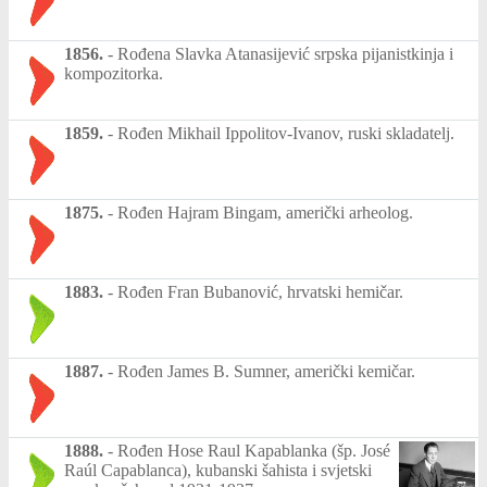
1856.
-
Rođena Slavka Atanasijević srpska pijanistkinja i
kompozitorka.
1859.
-
Rođen Mikhail Ippolitov-Ivanov, ruski skladatelj.
1875.
-
Rođen Hajram Bingam, američki arheolog.
1883.
-
Rođen Fran Bubanović, hrvatski hemičar.
1887.
-
Rođen James B. Sumner, američki kemičar.
1888.
-
Rođen Hose Raul Kapablanka (šp. José
Raúl Capablanca), kubanski šahista i svjetski