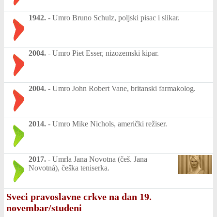
1942.
-
Umro Bruno Schulz, poljski pisac i slikar.
2004.
-
Umro Piet Esser, nizozemski kipar.
2004.
-
Umro John Robert Vane, britanski farmakolog.
2014.
-
Umro Mike Nichols, američki režiser.
2017.
-
Umrla Jana Novotna (češ. Jana
Novotná), češka teniserka.
Sveci pravoslavne crkve na dan 19.
novembar/studeni