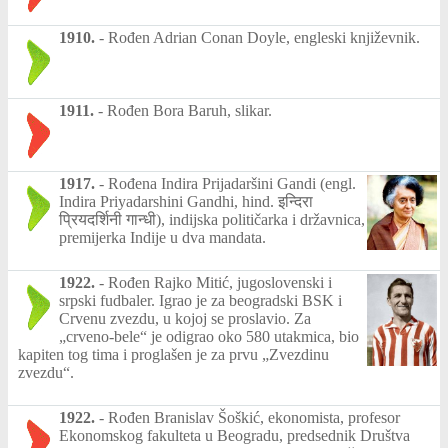
1910.
-
Rođen Adrian Conan Doyle, engleski književnik.
1911.
-
Rođen Bora Baruh, slikar.
1917.
-
Rođena Indira Prijadaršini Gandi (engl.
Indira Priyadarshini Gandhi, hind. इन्दिरा
प्रियदर्शिनी गान्धी), indijska političarka i državnica,
premijerka Indije u dva mandata.
1922.
-
Rođen Rajko Mitić, jugoslovenski i
srpski fudbaler. Igrao je za beogradski BSK i
Crvenu zvezdu, u kojoj se proslavio. Za
„crveno-bele“ je odigrao oko 580 utakmica, bio
kapiten tog tima i proglašen je za prvu „Zvezdinu
zvezdu“.
1922.
-
Rođen Branislav Šoškić, ekonomista, profesor
Ekonomskog fakulteta u Beogradu, predsednik Društva