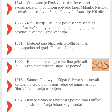
1841.
-
Osnovano je Društvo srpske slovesnosti, a to je
svojim pečatom i potpisom potvrdio knez Mihailo. Njegovi
osnivači bili su Jovan Sterija Popović i Atanasije Nikolić.
1866.
-
Rat Austrije i Italije je posle sedam sedmica
okončan Bečkim ugovorom, kojim je Italiji pripala
provincija Veneto i grad Venecija.
1881.
-
Meteorit pao blizu sela Großliebenthal,
jugozapadno od grada Odese u Ukrajini.
1906.
-
Radio-konferencija u Berlinu prihvatila
je SOS kao međunarodni signal za pomoć.
1916.
-
Samuel Goldwyn i Edgar Selwyn su osnovali
kompaniju Goldwyn, danas jednu od najuspješnijih
filmskih kompanija na svijetu.
1932.
-
Irak je stekao nezavisnost i postao član Društva
naroda posle okončanja britanskog mandata.