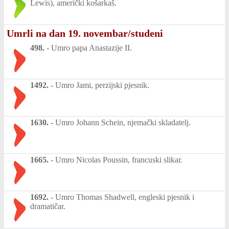
Lewis), američki košarkaš.
Umrli na dan 19. novembar/studeni
498.
-
Umro papa Anastazije II.
1492.
-
Umro Jami, perzijski pjesnik.
1630.
-
Umro Johann Schein, njemački skladatelj.
1665.
-
Umro Nicolas Poussin, francuski slikar.
1692.
-
Umro Thomas Shadwell, engleski pjesnik i
dramatičar.