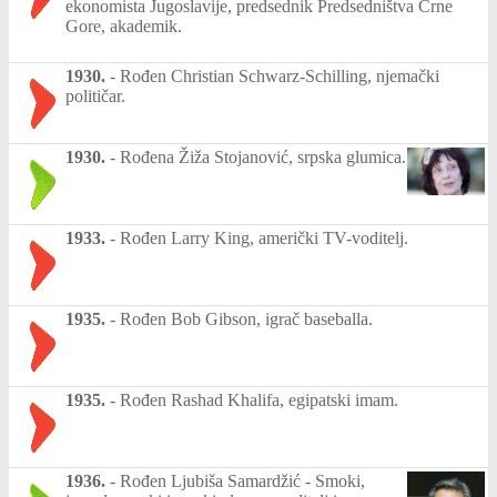
ekonomista Jugoslavije, predsednik Predsedništva Crne
Gore, akademik.
1930.
-
Rođen Christian Schwarz-Schilling, njemački
političar.
1930.
-
Rođena Žiža Stojanović, srpska glumica.
1933.
-
Rođen Larry King, američki TV-voditelj.
1935.
-
Rođen Bob Gibson, igrač baseballa.
1935.
-
Rođen Rashad Khalifa, egipatski imam.
1936.
-
Rođen Ljubiša Samardžić - Smoki,