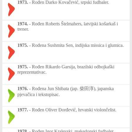
1973.
-
Rođen Darko Kovačević, srpski fudbaler.
1974.
-
Rođen Roberts Štelmahers, latvijski košarkaš i
trener.
1975.
-
Rođena Sushmita Sen, indijska missica i glumica.
1975.
-
Rođen Rikardo Garsija, brazilski odbojkaški
reprezentativac.
1976.
-
Rođena Jun Shibata (jap. 柴田淳), japanska
pjevačica i tekstopisac.
1977.
-
Rođen Oliver Đorđević, hrvatski violončelist.
1978.
-
Rođen Igor Kralevski, makedonski fudbaler.