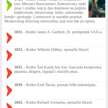
(rus. Михаи́л Васи́льевич Ломоно́сов), ruski
pisac i erudita, koji je dao doprinose na poljima
književnosti, obrazovanja, fizike, astronomije,
hemije i geologije. Lomonosov je razradio projekat
Moskovskog državnog univerziteta, koji nosi ime po njemu.
1831.
-
Rođen James A. Garfield, 20. predsjednik SAD-a.
1833.
-
Rođen Wilhelm Dilthey, njemački filozof.
1835.
-
Rođen Šarl Kamij Sen San, francuski kompozitor,
pijanista, dirigent, orguljaš i muzički pisac.
1839.
-
Rođen Emil Škoda, poznati češki industrijalac.
1843.
-
Rođen Richard Avenarius, njemački filozof.