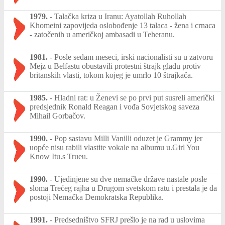
1979.
-
Talačka kriza u Iranu: Ayatollah Ruhollah
Khomeini zapovijeda oslobođenje 13 talaca - žena i crnaca
- zatočenih u američkoj ambasadi u Teheranu.
1981.
-
Posle sedam meseci, irski nacionalisti su u zatvoru
Mejz u Belfastu obustavili protestni štrajk glađu protiv
britanskih vlasti, tokom kojeg je umrlo 10 štrajkača.
1985.
-
Hladni rat: u Ženevi se po prvi put susreli američki
predsjednik Ronald Reagan i vođa Sovjetskog saveza
Mihail Gorbačov.
1990.
-
Pop sastavu Milli Vanilli oduzet je Grammy jer
uopće nisu rabili vlastite vokale na albumu u.Girl You
Know Itu.s Trueu.
1990.
-
Ujedinjene su dve nemačke države nastale posle
sloma Trećeg rajha u Drugom svetskom ratu i prestala je da
postoji Nemačka Demokratska Republika.
1991.
-
Predsedništvo SFRJ prešlo je na rad u uslovima