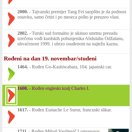
2000.
-
Tajvanski premijer Tang Fei saopštio je da podnosi
ostavku, samo četiri i po meseca pošto je preuzeo vlast.
2002.
-
Turski sud formalno je ukinuo smrtnu presudu
izrečenu vođi kurdskih pobunjenika Abdulahu Odžalanu,
uhvaćenom 1999. i ubrzo osuđenom na najtežu kaznu.
Rođeni na dan 19. novembar/studeni
1464.
-
Rođen Go-Kashiwabara, 104. japanski car.
1600.
-
Rođen engleski kralj Charles I.
1617.
-
Rođen Eustache Le Sueur, francuski slikar.
1711.
-
Rođen Mihail Vasiljevič Lomonosov