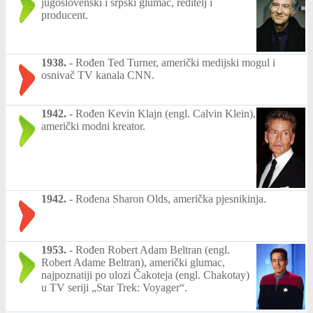
jugoslovenski i srpski glumac, reditelj i
producent.
1938.
-
Rođen Ted Turner, američki medijski mogul i
osnivač TV kanala CNN.
1942.
-
Rođen Kevin Klajn (engl. Calvin Klein),
američki modni kreator.
1942.
-
Rođena Sharon Olds, američka pjesnikinja.
1953.
-
Rođen Robert Adam Beltran (engl.
Robert Adame Beltran), američki glumac,
najpoznatiji po ulozi Čakoteja (engl. Chakotay)
u TV seriji „Star Trek: Voyager“.