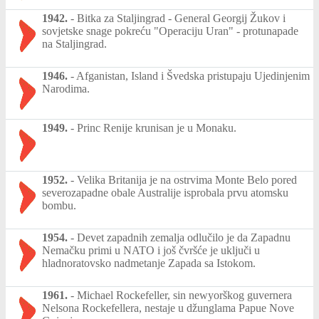
1942.
-
Bitka za Staljingrad - General Georgij Žukov i
sovjetske snage pokreću "Operaciju Uran" - protunapade
na Staljingrad.
1946.
-
Afganistan, Island i Švedska pristupaju Ujedinjenim
Narodima.
1949.
-
Princ Renije krunisan je u Monaku.
1952.
-
Velika Britanija je na ostrvima Monte Belo pored
severozapadne obale Australije isprobala prvu atomsku
bombu.
1954.
-
Devet zapadnih zemalja odlučilo je da Zapadnu
Nemačku primi u NATO i još čvršće je uključi u
hladnoratovsko nadmetanje Zapada sa Istokom.
1961.
-
Michael Rockefeller, sin newyorškog guvernera
Nelsona Rockefellera, nestaje u džunglama Papue Nove