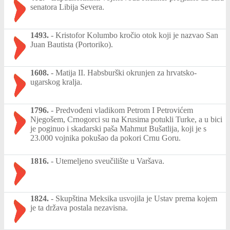
senatora Libija Severa.
1493.
-
Kristofor Kolumbo kročio otok koji je nazvao San
Juan Bautista (Portoriko).
1608.
-
Matija II. Habsburški okrunjen za hrvatsko-
ugarskog kralja.
1796.
-
Predvođeni vladikom Petrom I Petrovićem
Njegošem, Crnogorci su na Krusima potukli Turke, a u bici
je poginuo i skadarski paša Mahmut Bušatlija, koji je s
23.000 vojnika pokušao da pokori Crnu Goru.
1816.
-
Utemeljeno sveučilište u Varšava.
1824.
-
Skupština Meksika usvojila je Ustav prema kojem
je ta država postala nezavisna.