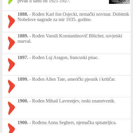
prvak u šahu od 1921-1927.
1888.
-
Rođen Karl fon Osjecki, nemački novinar. Dobitnik
Nobelove nagrade za mir 1935. godine.
1889.
-
Rođen Vassili Konstantinovič Blücher, sovjetski
marval.
1897.
-
Rođen Luj Aragon, francuski pisac.
1899.
-
Rođen Allen Tate, američki pjesnik i kritičar.
1900.
-
Rođen Mihail Lavrentjev, ruski znanstvenik.
1900.
-
Rođena Anna Seghers, njemačka spisateljica.