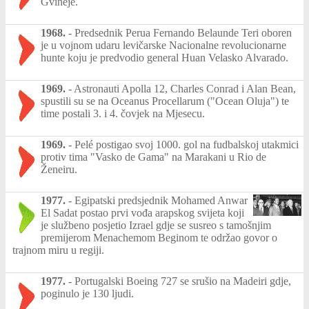
Gvineje.
1968.
-
Predsednik Perua Fernando Belaunde Teri oboren
je u vojnom udaru levičarske Nacionalne revolucionarne
hunte koju je predvodio general Huan Velasko Alvarado.
1969.
-
Astronauti Apolla 12, Charles Conrad i Alan Bean,
spustili su se na Oceanus Procellarum ("Ocean Oluja") te
time postali 3. i 4. čovjek na Mjesecu.
1969.
-
Pelé postigao svoj 1000. gol na fudbalskoj utakmici
protiv tima "Vasko de Gama" na Marakani u Rio de
Ženeiru.
1977.
-
Egipatski predsjednik Mohamed Anwar
El Sadat postao prvi vođa arapskog svijeta koji
je službeno posjetio Izrael gdje se susreo s tamošnjim
premijerom Menachemom Beginom te održao govor o
trajnom miru u regiji.
1977.
-
Portugalski Boeing 727 se srušio na Madeiri gdje,
poginulo je 130 ljudi.