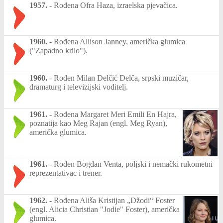
1957.
-
Rođena Ofra Haza, izraelska pjevačica.
1960.
-
Rođena Allison Janney, američka glumica
("Zapadno krilo").
1960.
-
Rođen Milan Delčić Delča, srpski muzičar,
dramaturg i televizijski voditelj.
1961.
-
Rođena Margaret Meri Emili En Hajra,
poznatija kao Meg Rajan (engl. Meg Ryan),
američka glumica.
1961.
-
Rođen Bogdan Venta, poljski i nemački rukometni
reprezentativac i trener.
1962.
-
Rođena Ališa Kristijan „Džodi“ Foster
(engl. Alicia Christian "Jodie" Foster), američka
glumica.