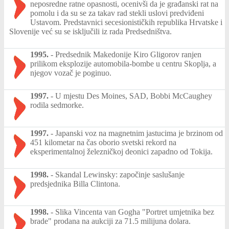
neposredne ratne opasnosti, ocenivši da je građanski rat na
pomolu i da su se za takav rad stekli uslovi predviđeni
Ustavom. Predstavnici secesionističkih republika Hrvatske i
Slovenije već su se isključili iz rada Predsedništva.
1995.
-
Predsednik Makedonije Kiro Gligorov ranjen
prilikom eksplozije automobila-bombe u centru Skoplja, a
njegov vozač je poginuo.
1997.
-
U mjestu Des Moines, SAD, Bobbi McCaughey
rodila sedmorke.
1997.
-
Japanski voz na magnetnim jastucima je brzinom od
451 kilometar na čas oborio svetski rekord na
eksperimentalnoj železničkoj deonici zapadno od Tokija.
1998.
-
Skandal Lewinsky: započinje saslušanje
predsjednika Billa Clintona.
1998.
-
Slika Vincenta van Gogha "Portret umjetnika bez
brade" prodana na aukciji za 71.5 milijuna dolara.