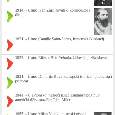
1914.
-
Umro Ivan Zajc, hrvatski kompozitor i
dirigent.
1921.
-
Umro Camille Saint-Saëns, francuski skladatelj.
1922.
-
Umro Eliezer Ben-Yehuda, židovski jezikoslovac.
1931.
-
Umro Dimitrije Ruvarac, srpski istoričar, publicista i
političar.
1944.
-
U avionskoj nesreći iznad Lamanša poginuo
američki džez-muzičar Glen Miler.
1955.
-
Umro Milan Vujaklija, srpski pisac i