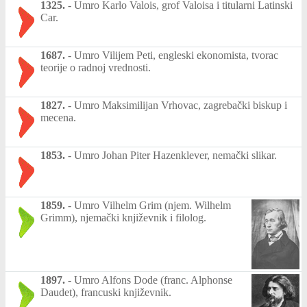
1325.
-
Umro Karlo Valois, grof Valoisa i titularni Latinski
Car.
1687.
-
Umro Vilijem Peti, engleski ekonomista, tvorac
teorije o radnoj vrednosti.
1827.
-
Umro Maksimilijan Vrhovac, zagrebački biskup i
mecena.
1853.
-
Umro Johan Piter Hazenklever, nemački slikar.
1859.
-
Umro Vilhelm Grim (njem. Wilhelm
Grimm), njemački književnik i filolog.
1897.
-
Umro Alfons Dode (franc. Alphonse
Daudet), francuski književnik.