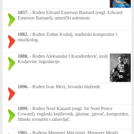
1857.
-
Rođen Edvard Emerson Barnard (engl. Edward
Emerson Barnard), američki astronom.
1882.
-
Rođen Zoltan Kodalj, mađarski kompozitor i
muzikolog.
1888.
-
Rođen Aleksandar I Karađorđević, kralj
Kraljevine Jugoslavije.
1896.
-
Rođen Ivan Merz, hrvatski blaženik.
1899.
-
Rođen Noel Kauard (engl. Sir Noël Peirce
Coward), engleski književnik, glumac, pjevač, kompozitor,
filmski scenarist i zabavljač.
1901.
-
Rođena Margaret Mid (engl. Margaret Mead),