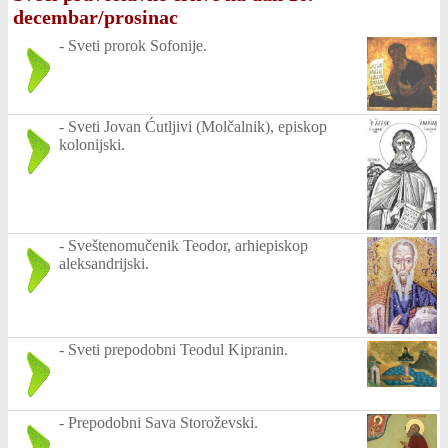
decembar/prosinac
-
Sveti prorok Sofonije.
-
Sveti Jovan Ćutljivi (Molčalnik), episkop
kolonijski.
-
Sveštenomučenik Teodor, arhiepiskop
aleksandrijski.
-
Sveti prepodobni Teodul Kipranin.
-
Prepodobni Sava Storoževski.