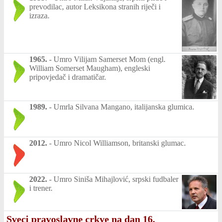
prevodilac, autor Leksikona stranih riječi i
izraza.
1965.
-
Umro Vilijam Samerset Mom (engl.
William Somerset Maugham), engleski
pripovjedač i dramatičar.
1989.
-
Umrla Silvana Mangano, italijanska glumica.
2012.
-
Umro Nicol Williamson, britanski glumac.
2022.
-
Umro Siniša Mihajlović, srpski fudbaler
i trener.
Sveci pravoslavne crkve na dan 16.