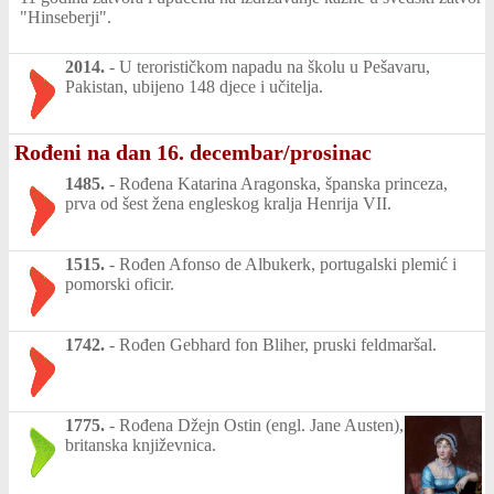
"Hinseberji".
2014.
-
U terorističkom napadu na školu u Pešavaru,
Pakistan, ubijeno 148 djece i učitelja.
Rođeni na dan 16. decembar/prosinac
1485.
-
Rođena Katarina Aragonska, španska princeza,
prva od šest žena engleskog kralja Henrija VII.
1515.
-
Rođen Afonso de Albukerk, portugalski plemić i
pomorski oficir.
1742.
-
Rođen Gebhard fon Bliher, pruski feldmaršal.
1775.
-
Rođena Džejn Ostin (engl. Jane Austen),
britanska književnica.