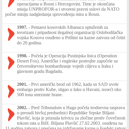
operacijama u Bosni i Hercegovini. Time je okončana
misija UNPROFOR-a i stvoreni pravni uslovi da NATO
počne misiju nadgledanja sprovođenja mira u Bosni.
1997.
-
Petnaest kosovskih Albanaca optuženih za
terorizam i pripadnost ilegalnoj organizaciji Oslobodilačka
vojska Kosova osuđeno u Prištini na kazne zatvora od četiri
do 20 godina.
1998.
-
Počela je Operacija Pustinjska lisica (Operation
Desert Fox). Američke i engleske postrojbe započele su
četverodnevno bombardiranje vojnih ciljeva u Iraku i
glavnom gradu Bagdadu.
2001.
-
Prvi američki brod od 1962, kada su SAD uvele
embargo protiv Kube, stigao u luku u Havani, noseći oko
500 tona smrznute hrane.
2002.
-
Pred Tribunalom u Hagu počela trodnevna rasprava
o presudi bivšoj predsednici Republike Srpske Biljani
Plavšić, koja je priznala krivicu za zločine protiv čovečnosti
tokom rata u BiH. Biljana Plavšić 27.02.2003. osuđena na
11 godina zatvora i upućena na izdržavanje kazne u švedski zatvor