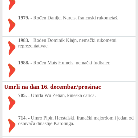
1979.
-
Rođen Danijel Narcis, francuski rukometaš.
1983.
-
Rođen Dominik Klajn, nemački rukometni
reprezentativac.
1988.
-
Rođen Mats Humels, nemački fudbaler.
Umrli na dan 16. decembar/prosinac
705.
-
Umrla Wu Zetian, kineska carica.
714.
-
Umro Pipin Herstalski, franački majordom i jedan od
osnivača dinastije Karolinga.