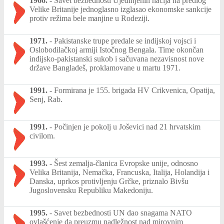
1966.
-
Savet bezbednosti Ujedinjenih nacija na predlog
Velike Britanije jednoglasno izglasao ekonomske sankcije
protiv režima bele manjine u Rodeziji.
1971.
-
Pakistanske trupe predale se indijskoj vojsci i
Oslobodilačkoj armiji Istočnog Bengala. Time okončan
indijsko-pakistanski sukob i sačuvana nezavisnost nove
države Bangladeš, proklamovane u martu 1971.
1991.
-
Formirana je 155. brigada HV Crikvenica, Opatija,
Senj, Rab.
1991.
-
Počinjen je pokolj u Joševici nad 21 hrvatskim
civilom.
1993.
-
Šest zemalja-članica Evropske unije, odnosno
Velika Britanija, Nemačka, Francuska, Italija, Holandija i
Danska, uprkos protivljenju Grčke, priznalo Bivšu
Jugoslovensku Republiku Makedoniju.
1995.
-
Savet bezbednosti UN dao snagama NATO
ovlašćenje da preuzmu nadležnost nad mirovnim