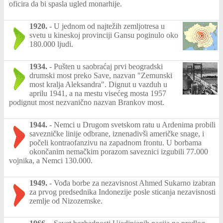
oficira da bi spasla ugled monarhije.
1920.
-
U jednom od najtežih zemljotresa u
svetu u kineskoj provinciji Gansu poginulo oko
180.000 ljudi.
1934.
-
Pušten u saobraćaj prvi beogradski
drumski most preko Save, nazvan "Zemunski
most kralja Aleksandra". Dignut u vazduh u
aprilu 1941, a na mestu visećeg mosta 1957
podignut most nezvanično nazvan Brankov most.
1944.
-
Nemci u Drugom svetskom ratu u Ardenima probili
savezničke linije odbrane, iznenadivši američke snage, i
počeli kontraofanzivu na zapadnom frontu. U borbama
okončanim nemačkim porazom saveznici izgubili 77.000
vojnika, a Nemci 130.000.
1949.
-
Vođa borbe za nezavisnost Ahmed Sukarno izabran
za prvog predsednika Indonezije posle sticanja nezavisnosti
zemlje od Nizozemske.