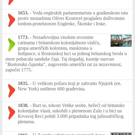
1653.
-
Vođa engleskih parlamentarista u građanskom ratu
protiv monarhista Oliver Kromvel proglašen doživotnim
lordom-protektorom Engleske, Škotske i Irske.
1773.
-
Nezadovoljna visokim uvoznim
carinama i britanskom kolonijalnom vlašću,
grupa američkih kolonista, maskirana u
Indijance, u Bostonskoj luci sa jednog britanskog broda u
more pobacala sanduke čaja. Taj događaj, kasnije nazvan
"
Bostonska čajanka
", nagovestio američki rat za nezavisnost,
započet 1775.
1835.
-
U velikom požaru koji je zahvatio Njujork (en.
New York) uništeno 600 građevina.
1838.
-
Buri se, tokom Velike seobe, bežeći od britanske
kolonijalne vlasti, sukobili s plemenom Zulu i u bici na
Krvavoj Reci pobili 3.000 pripadnika tog južnoafričkog
plemena.