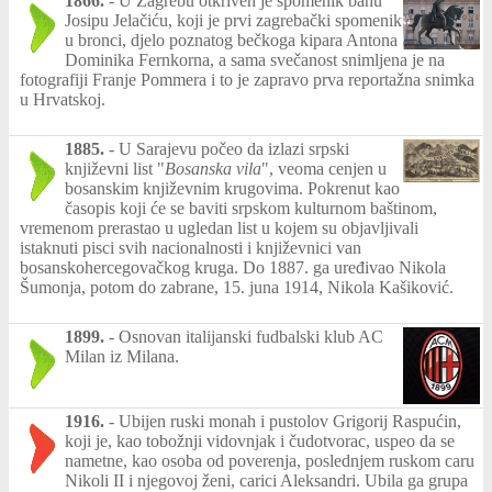
1866.
-
U Zagrebu otkriven je spomenik banu
Josipu Jelačiću, koji je prvi zagrebački spomenik
u bronci, djelo poznatog bečkoga kipara Antona
Dominika Fernkorna, a sama svečanost snimljena je na
fotografiji Franje Pommera i to je zapravo prva reportažna snimka
u Hrvatskoj.
1885.
-
U Sarajevu počeo da izlazi srpski
književni list "
Bosanska vila
", veoma cenjen u
bosanskim književnim krugovima. Pokrenut kao
časopis koji će se baviti srpskom kulturnom baštinom,
vremenom prerastao u ugledan list u kojem su objavljivali
istaknuti pisci svih nacionalnosti i književnici van
bosanskohercegovačkog kruga. Do 1887. ga uređivao Nikola
Šumonja, potom do zabrane, 15. juna 1914, Nikola Kašiković.
1899.
-
Osnovan italijanski fudbalski klub AC
Milan iz Milana.
1916.
-
Ubijen ruski monah i pustolov Grigorij Raspućin,
koji je, kao tobožnji vidovnjak i čudotvorac, uspeo da se
nametne, kao osoba od poverenja, poslednjem ruskom caru
Nikoli II i njegovoj ženi, carici Aleksandri. Ubila ga grupa