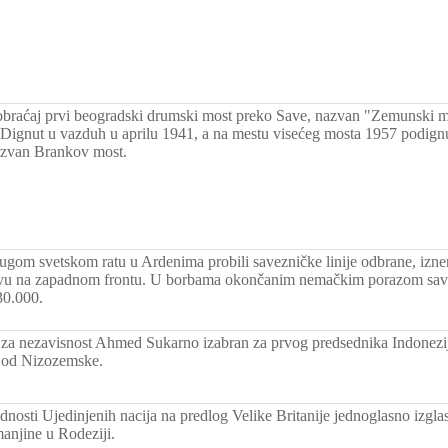
obraćaj prvi beogradski drumski most preko Save, nazvan "Zemunski m
 Dignut u vazduh u aprilu 1941, a na mestu visećeg mosta 1957 podign
azvan Brankov most.
gom svetskom ratu u Ardenima probili savezničke linije odbrane, iznen
ivu na zapadnom frontu. U borbama okončanim nemačkim porazom savez
30.000.
za nezavisnost Ahmed Sukarno izabran za prvog predsednika Indonezije
e od Nizozemske.
dnosti Ujedinjenih nacija na predlog Velike Britanije jednoglasno izgl
manjine u Rodeziji.