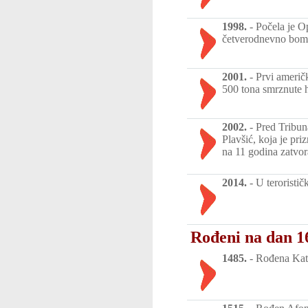
1998.
-
Počela je Op
četverodnevno bomb
2001.
-
Prvi američ
500 tona smrznute 
2002.
-
Pred Tribun
Plavšić, koja je pr
na 11 godina zatvor
2014.
-
U teroristič
Rođeni na dan 1
1485.
-
Rođena Kata