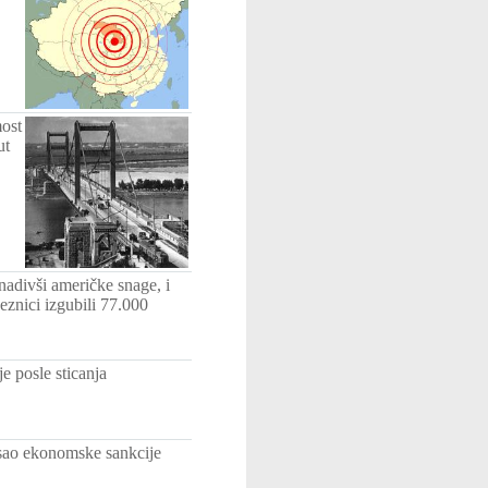
ost
ut
adivši američke snage, i
nici izgubili 77.000
 posle sticanja
asao ekonomske sankcije