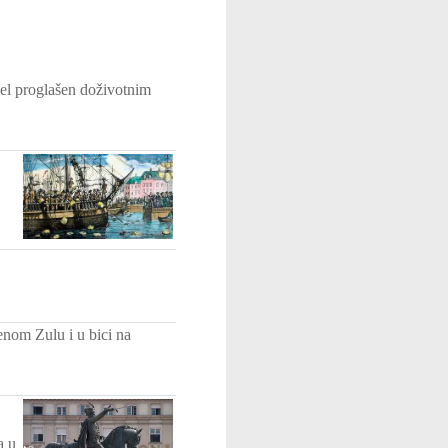
el proglašen doživotnim
enom Zulu i u bici na
a u