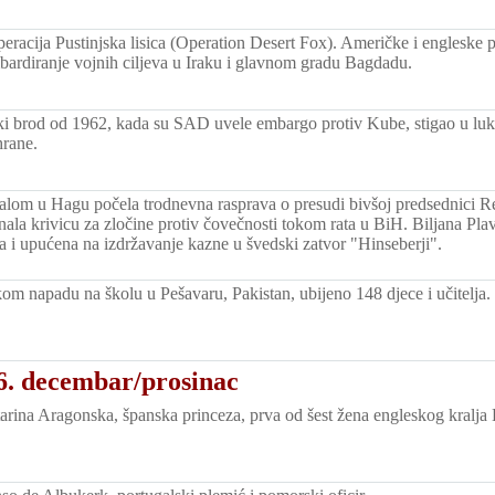
eracija Pustinjska lisica (Operation Desert Fox). Američke i engleske 
ardiranje vojnih ciljeva u Iraku i glavnom gradu Bagdadu.
ki brod od 1962, kada su SAD uvele embargo protiv Kube, stigao u lu
hrane.
alom u Hagu počela trodnevna rasprava o presudi bivšoj predsednici Re
iznala krivicu za zločine protiv čovečnosti tokom rata u BiH. Biljana Pl
a i upućena na izdržavanje kazne u švedski zatvor "Hinseberji".
kom napadu na školu u Pešavaru, Pakistan, ubijeno 148 djece i učitelja.
6. decembar/prosinac
rina Aragonska, španska princeza, prva od šest žena engleskog kralja 