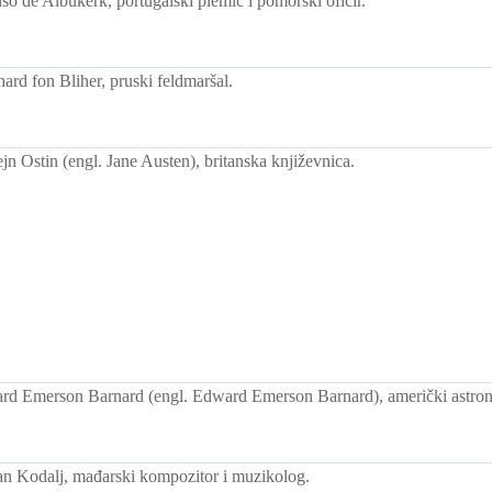
o de Albukerk, portugalski plemić i pomorski oficir.
rd fon Bliher, pruski feldmaršal.
n Ostin (engl. Jane Austen), britanska književnica.
rd Emerson Barnard (engl. Edward Emerson Barnard), američki astro
n Kodalj, mađarski kompozitor i muzikolog.