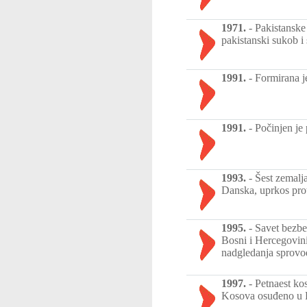
1971.
-
Pakistanske 
pakistanski sukob 
1991.
-
Formirana j
1991.
-
Počinjen je 
1993.
-
Šest zemalja
Danska, uprkos pro
1995.
-
Savet bezb
Bosni i Hercegovin
nadgledanja sprovo
1997.
-
Petnaest ko
Kosova osuđeno u Pr