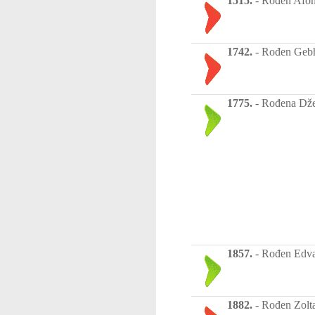
1515.
-
Rođen Afons
1742.
-
Rođen Gebha
1775.
-
Rođena Džej
1857.
-
Rođen Edva
1882.
-
Rođen Zolta