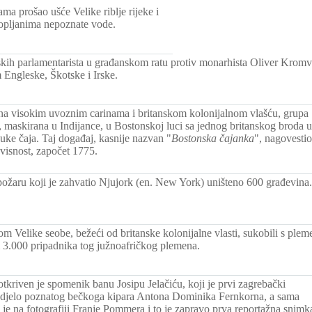
a prošao ušće Velike riblje rijeke i
opljanima nepoznate vode.
kih parlamentarista u građanskom ratu protiv monarhista Oliver Kromv
Engleske, Škotske i Irske.
a visokim uvoznim carinama i britanskom kolonijalnom vlašću, grupa
, maskirana u Indijance, u Bostonskoj luci sa jednog britanskog broda u
ke čaja. Taj događaj, kasnije nazvan "
Bostonska čajanka
", nagovestio
avisnost, započet 1775.
ožaru koji je zahvatio Njujork (en. New York) uništeno 600 građevina.
om Velike seobe, bežeći od britanske kolonijalne vlasti, sukobili s plem
 3.000 pripadnika tog južnoafričkog plemena.
tkriven je spomenik banu Josipu Jelačiću, koji je prvi zagrebački
 djelo poznatog bečkoga kipara Antona Dominika Fernkorna, a sama
 je na fotografiji Franje Pommera i to je zapravo prva reportažna snimk