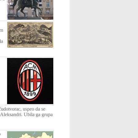
om
la
 čudotvorac, uspeo da se
 Aleksandri. Ubila ga grupa
o