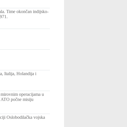
gala. Time okončan indijsko-
1971.
 Italija, Holandija i
 mirovnim operacijama u
 NATO počne misiju
ciji Oslobodilačka vojska