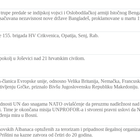
trupe predale se indijskoj vojsci i Oslobodilačkoj armiji Istočnog Ben
i sačuvana nezavisnost nove države Bangladeš, proklamovane u martu 
e 155. brigada HV Crikvenica, Opatija, Senj, Rab.
pokolj u Joševici nad 21 hrvatskim civilom.
-članica Evropske unije, odnosno Velika Britanija, Nemačka, Francuska,
tivljenju Grčke, priznalo Bivšu Jugoslovensku Republiku Makedoniju.
ednosti UN dao snagama NATO ovlašćenje da preuzmu nadležnost nad
i. Time je okončana misija UNPROFOR-a i stvoreni pravni uslovi da
đenja mira u Bosni.
sovskih Albanaca optuženih za terorizam i pripadnost ilegalnoj organiza
ištini na kazne zatvora od četiri do 20 godina.