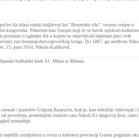
očeo da izlazi srpski književni list "
Bosanska vila
", veoma cenjen u
im krugovima. Pokrenut kao časopis koji će se baviti srpskom kulturn
rerastao u ugledan list u kojem su objavljivali istaknuti pisci svih
jiževnici van bosanskohercegovačkog kruga. Do 1887. ga uređivao Niko
e, 15. juna 1914, Nikola Kašiković.
lijanski fudbalski klub AC Milan iz Milana.
 monah i pustolov Grigorij Raspućin, koji je, kao tobožnji vidovnjak i
od poverenja, poslednjem ruskom caru Nikoli II i njegovoj ženi, carici
 ugled monarhije.
 najtežih zemljotresa u svetu u kineskoj provinciji Gansu poginulo ok