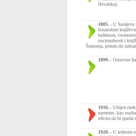
Hrvatskoj.
1885.
-
U Sarajevu p
bosanskim književn
baštinom, vremenom p
nacionalnosti i kn
Šumonja, potom do zabran
1899.
-
Osnovan ita
1916.
-
Ubijen ruski
nametne, kao osoba 
oficira da bi spasla
1920.
-
U jednom od