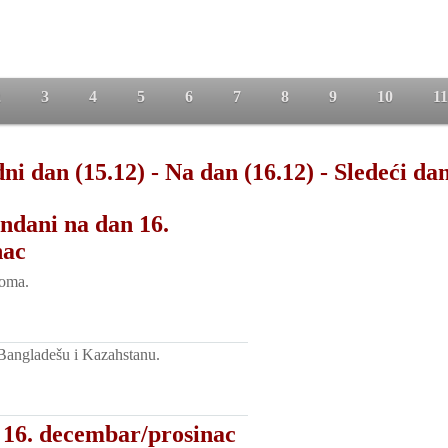
2
3
4
5
6
7
8
9
10
11
ni dan (15.12)
-
Na dan (16.12)
-
Sledeći dan
ndani na dan 16.
nac
oma.
Bangladešu i Kazahstanu.
 16. decembar/prosinac