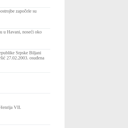
postrojbe započele su
ku u Havani, noseći oko
publike Srpske Biljani
avšić 27.02.2003. osuđena
Henrija VII.