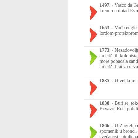
1497.
-
Vasco da Gam
krenuo u dotad Evr
1653.
-
Vođa engles
lordom-protektorom 
1773.
-
Nezadovoljn
američkih kolonista
more pobacala sandu
američki rat za nez
1835.
-
U velikom p
1838.
-
Buri se, tok
Krvavoj Reci pobili
1866.
-
U Zagrebu o
spomenik u bronci,
svečanost snimljena