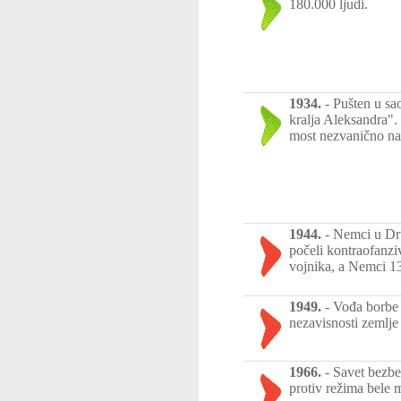
180.000 ljudi.
1934.
-
Pušten u sa
kralja Aleksandra".
most nezvanično n
1944.
-
Nemci u Dru
počeli kontraofanz
vojnika, a Nemci 1
1949.
-
Vođa borbe 
nezavisnosti zemlj
1966.
-
Savet bezbe
protiv režima bele 