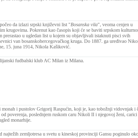
očeo da izlazi srpski književni list "
Bosanska vila
", veoma cenjen u
im krugovima. Pokrenut kao časopis koji će se baviti srpskom kulturn
rerastao u ugledan list u kojem su objavljivali istaknuti pisci svih
jiževnici van bosanskohercegovačkog kruga. Do 1887. ga uređivao Niko
e, 15. juna 1914, Nikola Kašiković.
lijanski fudbalski klub AC Milan iz Milana.
 monah i pustolov Grigorij Raspućin, koji je, kao tobožnji vidovnjak i
od poverenja, poslednjem ruskom caru Nikoli II i njegovoj ženi, carici
 ugled monarhije.
 najtežih zemljotresa u svetu u kineskoj provinciji Gansu poginulo ok