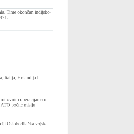
gala. Time okončan indijsko-
1971.
 Italija, Holandija i
 mirovnim operacijama u
 NATO počne misiju
ciji Oslobodilačka vojska