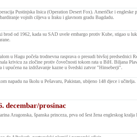
eracija Pustinjska lisica (Operation Desert Fox). Američke i engleske 
ardiranje vojnih ciljeva u Iraku i glavnom gradu Bagdadu.
ki brod od 1962, kada su SAD uvele embargo protiv Kube, stigao u lu
hrane.
alom u Hagu počela trodnevna rasprava o presudi bivšoj predsednici Re
iznala krivicu za zločine protiv čovečnosti tokom rata u BiH. Biljana Pl
a i upućena na izdržavanje kazne u švedski zatvor "Hinseberji".
kom napadu na školu u Pešavaru, Pakistan, ubijeno 148 djece i učitelja.
6. decembar/prosinac
rina Aragonska, španska princeza, prva od šest žena engleskog kralja 