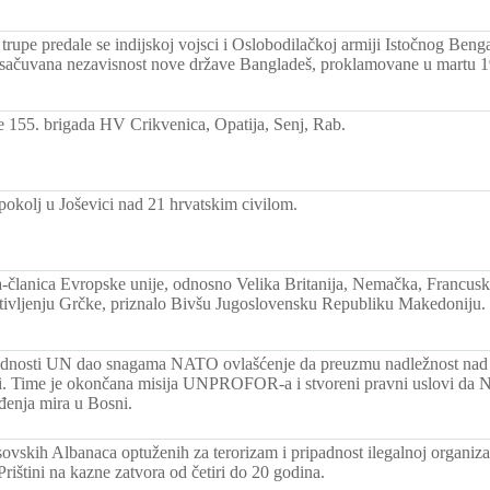
trupe predale se indijskoj vojsci i Oslobodilačkoj armiji Istočnog Ben
i sačuvana nezavisnost nove države Bangladeš, proklamovane u martu 
e 155. brigada HV Crikvenica, Opatija, Senj, Rab.
pokolj u Joševici nad 21 hrvatskim civilom.
-članica Evropske unije, odnosno Velika Britanija, Nemačka, Francuska,
tivljenju Grčke, priznalo Bivšu Jugoslovensku Republiku Makedoniju.
ednosti UN dao snagama NATO ovlašćenje da preuzmu nadležnost nad
i. Time je okončana misija UNPROFOR-a i stvoreni pravni uslovi da
đenja mira u Bosni.
sovskih Albanaca optuženih za terorizam i pripadnost ilegalnoj organiza
ištini na kazne zatvora od četiri do 20 godina.