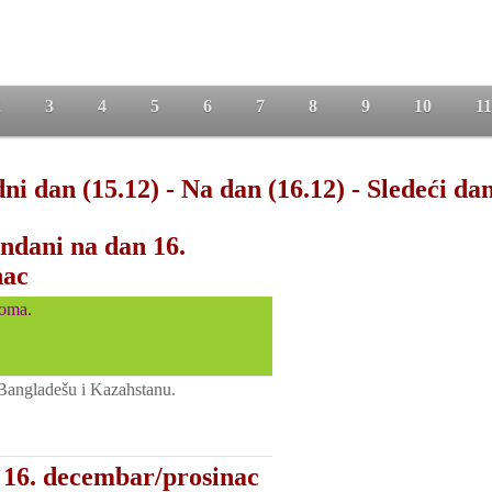
2
3
4
5
6
7
8
9
10
11
ni dan (15.12)
-
Na dan (16.12)
-
Sledeći dan
ndani na dan 16.
nac
oma.
Bangladešu i Kazahstanu.
 16. decembar/prosinac