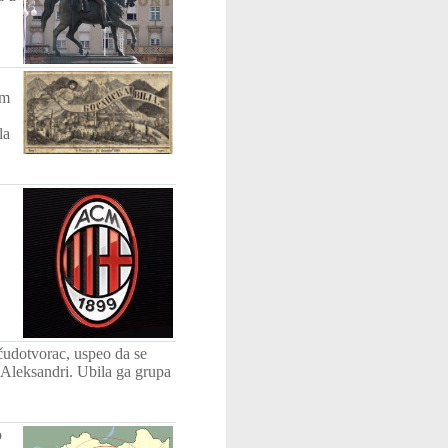
om
la
 čudotvorac, uspeo da se
 Aleksandri. Ubila ga grupa
o