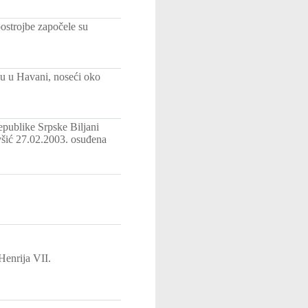
postrojbe započele su
ku u Havani, noseći oko
publike Srpske Biljani
avšić 27.02.2003. osuđena
Henrija VII.