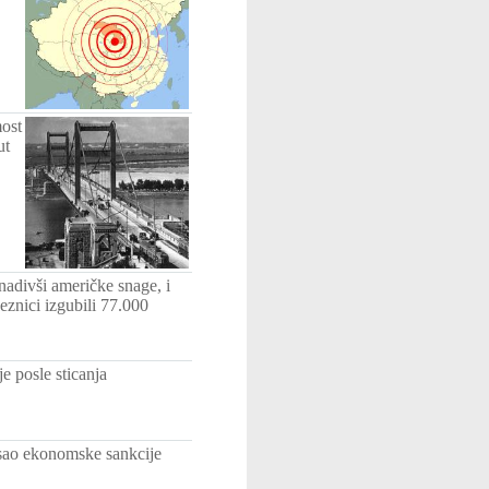
ost
ut
adivši američke snage, i
nici izgubili 77.000
 posle sticanja
asao ekonomske sankcije