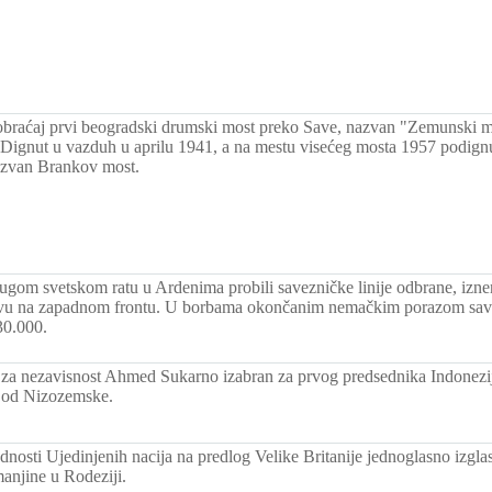
obraćaj prvi beogradski drumski most preko Save, nazvan "Zemunski m
 Dignut u vazduh u aprilu 1941, a na mestu visećeg mosta 1957 podign
azvan Brankov most.
gom svetskom ratu u Ardenima probili savezničke linije odbrane, iznen
ivu na zapadnom frontu. U borbama okončanim nemačkim porazom savez
30.000.
za nezavisnost Ahmed Sukarno izabran za prvog predsednika Indonezije
e od Nizozemske.
dnosti Ujedinjenih nacija na predlog Velike Britanije jednoglasno izgl
manjine u Rodeziji.