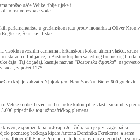
a prošao ušće Velike riblje rijeke i
opljanima nepoznate vode.
kih parlamentarista u građanskom ratu protiv monarhista Oliver Kromv
Engleske, Škotske i Irske.
a visokim uvoznim carinama i britanskom kolonijalnom vlašću, grupa
, maskirana u Indijance, u Bostonskoj luci sa jednog britanskog broda u
ke čaja. Taj događaj, kasnije nazvan "
Bostonska čajanka
", nagovestio
avisnost, započet 1775.
ožaru koji je zahvatio Njujork (en. New York) uništeno 600 građevina.
om Velike seobe, bežeći od britanske kolonijalne vlasti, sukobili s plem
 3.000 pripadnika tog južnoafričkog plemena.
tkriven je spomenik banu Josipu Jelačiću, koji je prvi zagrebački
 djelo poznatog bečkoga kipara Antona Dominika Fernkorna, a sama
 je na fotografiji Franje Pommera i to je zapravo prva reportažna snimk