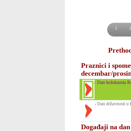
1
Prethod
Praznici i spome
decembar/prosi
-
Dan holokausta R
-
Dan državnosti u 
Događaji na dan