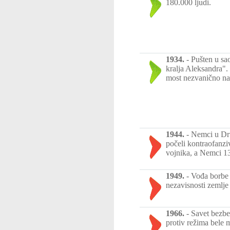
180.000 ljudi.
1934.
-
Pušten u sa
kralja Aleksandra".
most nezvanično n
1944.
-
Nemci u Dru
počeli kontraofanz
vojnika, a Nemci 1
1949.
-
Vođa borbe 
nezavisnosti zemlj
1966.
-
Savet bezbe
protiv režima bele 