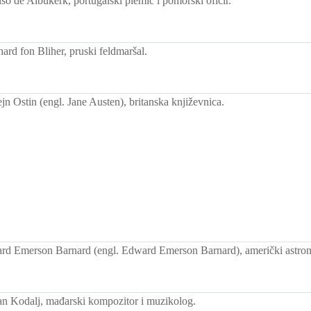
o de Albukerk, portugalski plemić i pomorski oficir.
rd fon Bliher, pruski feldmaršal.
n Ostin (engl. Jane Austen), britanska književnica.
rd Emerson Barnard (engl. Edward Emerson Barnard), američki astro
n Kodalj, mađarski kompozitor i muzikolog.