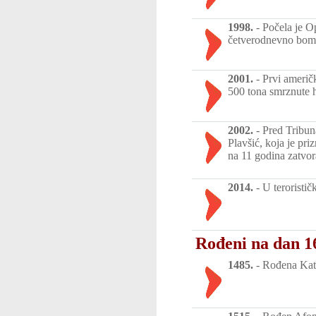
1998.
-
Počela je Op
četverodnevno bomb
2001.
-
Prvi američ
500 tona smrznute 
2002.
-
Pred Tribun
Plavšić, koja je pr
na 11 godina zatvor
2014.
-
U teroristič
Rođeni na dan 1
1485.
-
Rođena Kata