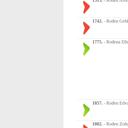
1515.
-
Rođen Afons
1742.
-
Rođen Gebha
1775.
-
Rođena Džej
1857.
-
Rođen Edva
1882.
-
Rođen Zolta