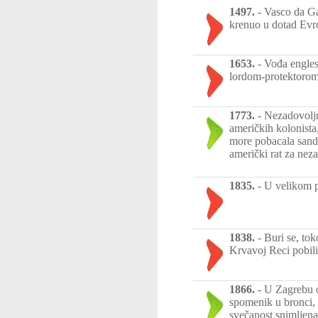
1497.
-
Vasco da Gam
krenuo u dotad Evr
1653.
-
Vođa engles
lordom-protektorom 
1773.
-
Nezadovoljn
američkih kolonista
more pobacala sandu
američki rat za nez
1835.
-
U velikom p
1838.
-
Buri se, tok
Krvavoj Reci pobili
1866.
-
U Zagrebu o
spomenik u bronci,
svečanost snimljena