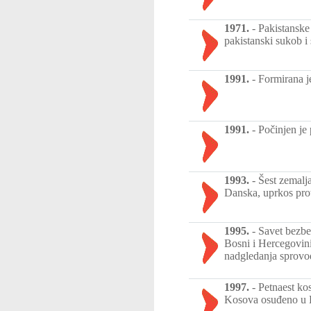
1971.
-
Pakistanske 
pakistanski sukob 
1991.
-
Formirana j
1991.
-
Počinjen je 
1993.
-
Šest zemalja
Danska, uprkos pro
1995.
-
Savet bezb
Bosni i Hercegovin
nadgledanja sprovo
1997.
-
Petnaest ko
Kosova osuđeno u Pr