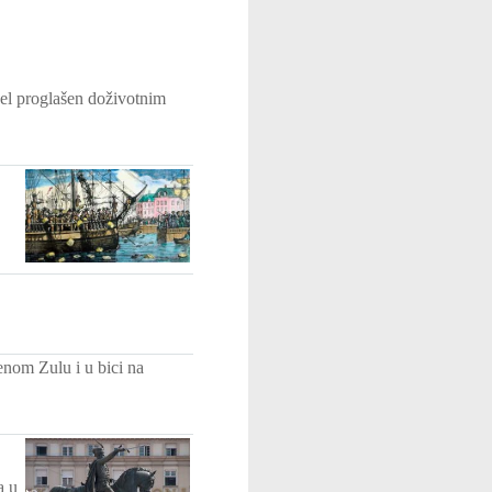
el proglašen doživotnim
enom Zulu i u bici na
a u