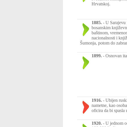
Hrvatskoj.
1885.
-
U Sarajevu p
bosanskim književn
baštinom, vremenom p
nacionalnosti i kn
Šumonja, potom do zabran
1899.
-
Osnovan ita
1916.
-
Ubijen ruski
nametne, kao osoba 
oficira da bi spasla
1920.
-
U jednom od