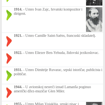
1914.
-
Umro Ivan Zajc, hrvatski kompozitor i
dirigent.
1921.
-
Umro Camille Saint-Saëns, francuski skladatelj.
1922.
-
Umro Eliezer Ben-Yehuda, židovski jezikoslovac.
1931.
-
Umro Dimitrije Ruvarac, srpski istoričar, publicista i
političar.
1944.
-
U avionskoj nesreći iznad Lamanša poginuo
američki džez-muzičar Glen Miler.
1955.
-
Umro Milan Vujaklija, srpski pisac i