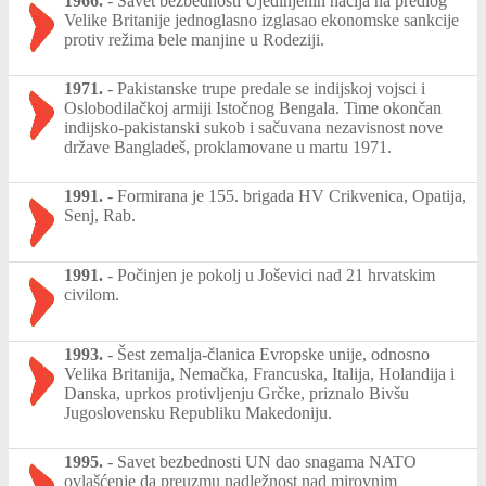
1966.
-
Savet bezbednosti Ujedinjenih nacija na predlog
Velike Britanije jednoglasno izglasao ekonomske sankcije
protiv režima bele manjine u Rodeziji.
1971.
-
Pakistanske trupe predale se indijskoj vojsci i
Oslobodilačkoj armiji Istočnog Bengala. Time okončan
indijsko-pakistanski sukob i sačuvana nezavisnost nove
države Bangladeš, proklamovane u martu 1971.
1991.
-
Formirana je 155. brigada HV Crikvenica, Opatija,
Senj, Rab.
1991.
-
Počinjen je pokolj u Joševici nad 21 hrvatskim
civilom.
1993.
-
Šest zemalja-članica Evropske unije, odnosno
Velika Britanija, Nemačka, Francuska, Italija, Holandija i
Danska, uprkos protivljenju Grčke, priznalo Bivšu
Jugoslovensku Republiku Makedoniju.
1995.
-
Savet bezbednosti UN dao snagama NATO
ovlašćenje da preuzmu nadležnost nad mirovnim