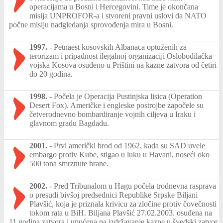
operacijama u Bosni i Hercegovini. Time je okončana
misija UNPROFOR-a i stvoreni pravni uslovi da NATO
počne misiju nadgledanja sprovođenja mira u Bosni.
1997.
-
Petnaest kosovskih Albanaca optuženih za
terorizam i pripadnost ilegalnoj organizaciji Oslobodilačka
vojska Kosova osuđeno u Prištini na kazne zatvora od četiri
do 20 godina.
1998.
-
Počela je Operacija Pustinjska lisica (Operation
Desert Fox). Američke i engleske postrojbe započele su
četverodnevno bombardiranje vojnih ciljeva u Iraku i
glavnom gradu Bagdadu.
2001.
-
Prvi američki brod od 1962, kada su SAD uvele
embargo protiv Kube, stigao u luku u Havani, noseći oko
500 tona smrznute hrane.
2002.
-
Pred Tribunalom u Hagu počela trodnevna rasprava
o presudi bivšoj predsednici Republike Srpske Biljani
Plavšić, koja je priznala krivicu za zločine protiv čovečnosti
tokom rata u BiH. Biljana Plavšić 27.02.2003. osuđena na
11 godina zatvora i upućena na izdržavanje kazne u švedski zatvor