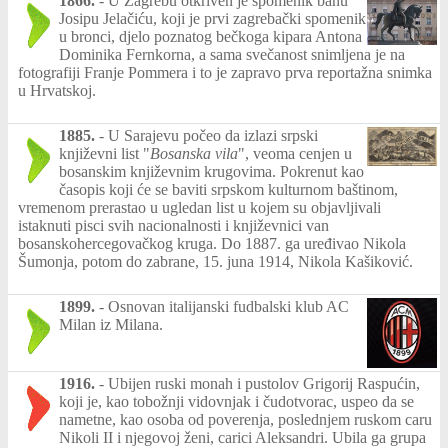
1866.
-
U Zagrebu otkriven je spomenik banu
Josipu Jelačiću, koji je prvi zagrebački spomenik
u bronci, djelo poznatog bečkoga kipara Antona
Dominika Fernkorna, a sama svečanost snimljena je na
fotografiji Franje Pommera i to je zapravo prva reportažna snimka
u Hrvatskoj.
1885.
-
U Sarajevu počeo da izlazi srpski
književni list "
Bosanska vila
", veoma cenjen u
bosanskim književnim krugovima. Pokrenut kao
časopis koji će se baviti srpskom kulturnom baštinom,
vremenom prerastao u ugledan list u kojem su objavljivali
istaknuti pisci svih nacionalnosti i književnici van
bosanskohercegovačkog kruga. Do 1887. ga uređivao Nikola
Šumonja, potom do zabrane, 15. juna 1914, Nikola Kašiković.
1899.
-
Osnovan italijanski fudbalski klub AC
Milan iz Milana.
1916.
-
Ubijen ruski monah i pustolov Grigorij Raspućin,
koji je, kao tobožnji vidovnjak i čudotvorac, uspeo da se
nametne, kao osoba od poverenja, poslednjem ruskom caru
Nikoli II i njegovoj ženi, carici Aleksandri. Ubila ga grupa