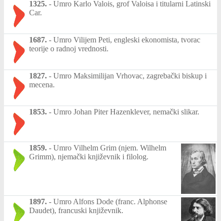
1325.
-
Umro Karlo Valois, grof Valoisa i titularni Latinski
Car.
1687.
-
Umro Vilijem Peti, engleski ekonomista, tvorac
teorije o radnoj vrednosti.
1827.
-
Umro Maksimilijan Vrhovac, zagrebački biskup i
mecena.
1853.
-
Umro Johan Piter Hazenklever, nemački slikar.
1859.
-
Umro Vilhelm Grim (njem. Wilhelm
Grimm), njemački književnik i filolog.
1897.
-
Umro Alfons Dode (franc. Alphonse
Daudet), francuski književnik.