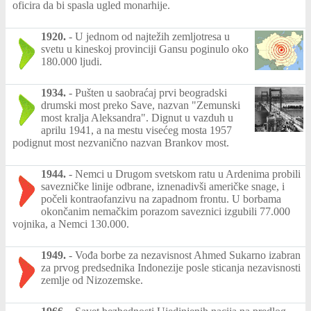
oficira da bi spasla ugled monarhije.
1920.
-
U jednom od najtežih zemljotresa u
svetu u kineskoj provinciji Gansu poginulo oko
180.000 ljudi.
1934.
-
Pušten u saobraćaj prvi beogradski
drumski most preko Save, nazvan "Zemunski
most kralja Aleksandra". Dignut u vazduh u
aprilu 1941, a na mestu visećeg mosta 1957
podignut most nezvanično nazvan Brankov most.
1944.
-
Nemci u Drugom svetskom ratu u Ardenima probili
savezničke linije odbrane, iznenadivši američke snage, i
počeli kontraofanzivu na zapadnom frontu. U borbama
okončanim nemačkim porazom saveznici izgubili 77.000
vojnika, a Nemci 130.000.
1949.
-
Vođa borbe za nezavisnost Ahmed Sukarno izabran
za prvog predsednika Indonezije posle sticanja nezavisnosti
zemlje od Nizozemske.