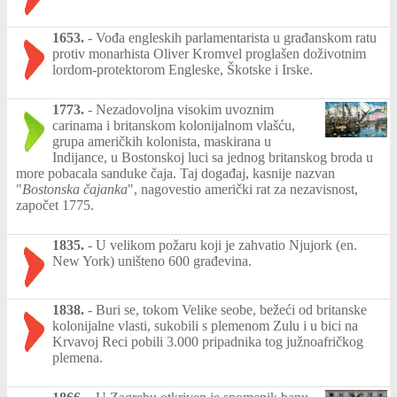
1653.
-
Vođa engleskih parlamentarista u građanskom ratu
protiv monarhista Oliver Kromvel proglašen doživotnim
lordom-protektorom Engleske, Škotske i Irske.
1773.
-
Nezadovoljna visokim uvoznim
carinama i britanskom kolonijalnom vlašću,
grupa američkih kolonista, maskirana u
Indijance, u Bostonskoj luci sa jednog britanskog broda u
more pobacala sanduke čaja. Taj događaj, kasnije nazvan
"
Bostonska čajanka
", nagovestio američki rat za nezavisnost,
započet 1775.
1835.
-
U velikom požaru koji je zahvatio Njujork (en.
New York) uništeno 600 građevina.
1838.
-
Buri se, tokom Velike seobe, bežeći od britanske
kolonijalne vlasti, sukobili s plemenom Zulu i u bici na
Krvavoj Reci pobili 3.000 pripadnika tog južnoafričkog
plemena.