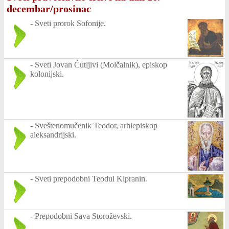
decembar/prosinac
-
Sveti prorok Sofonije.
-
Sveti Jovan Ćutljivi (Molčalnik), episkop
kolonijski.
-
Sveštenomučenik Teodor, arhiepiskop
aleksandrijski.
-
Sveti prepodobni Teodul Kipranin.
-
Prepodobni Sava Storoževski.