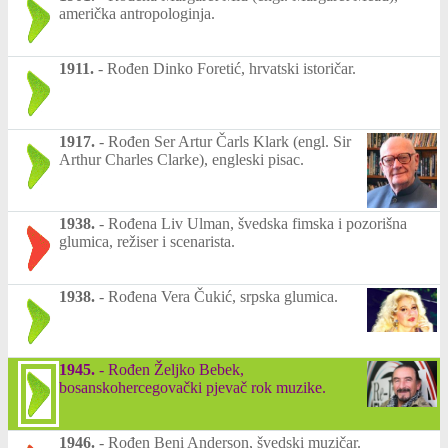
američka antropologinja.
1911.
-
Rođen Dinko Foretić, hrvatski istoričar.
1917.
-
Rođen Ser Artur Čarls Klark (engl. Sir
Arthur Charles Clarke), engleski pisac.
1938.
-
Rođena Liv Ulman, švedska fimska i pozorišna
glumica, režiser i scenarista.
1938.
-
Rođena Vera Čukić, srpska glumica.
1945.
-
Rođen Željko Bebek,
bosanskohercegovački pjevač rok muzike.
1946.
-
Rođen Beni Anderson, švedski muzičar.