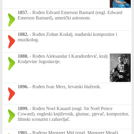
1857.
-
Rođen Edvard Emerson Barnard (engl. Edward
Emerson Barnard), američki astronom.
1882.
-
Rođen Zoltan Kodalj, mađarski kompozitor i
muzikolog.
1888.
-
Rođen Aleksandar I Karađorđević, kralj
Kraljevine Jugoslavije.
1896.
-
Rođen Ivan Merz, hrvatski blaženik.
1899.
-
Rođen Noel Kauard (engl. Sir Noël Peirce
Coward), engleski književnik, glumac, pjevač, kompozitor,
filmski scenarist i zabavljač.
1901.
-
Rođena Margaret Mid (engl. Margaret Mead),