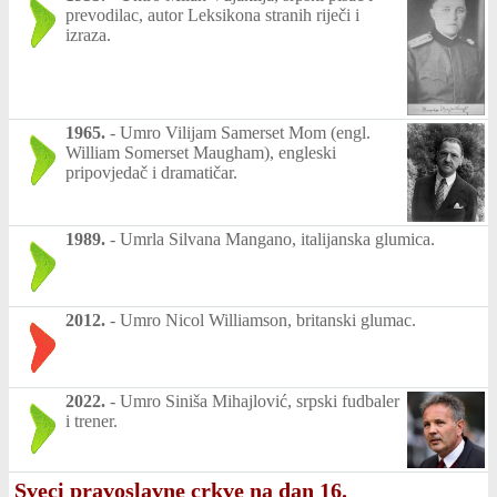
prevodilac, autor Leksikona stranih riječi i
izraza.
1965.
-
Umro Vilijam Samerset Mom (engl.
William Somerset Maugham), engleski
pripovjedač i dramatičar.
1989.
-
Umrla Silvana Mangano, italijanska glumica.
2012.
-
Umro Nicol Williamson, britanski glumac.
2022.
-
Umro Siniša Mihajlović, srpski fudbaler
i trener.
Sveci pravoslavne crkve na dan 16.