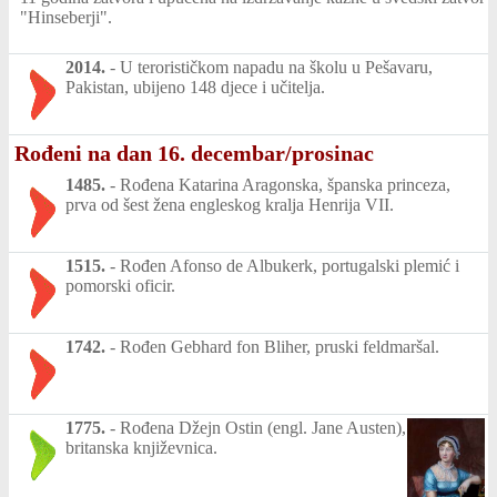
"Hinseberji".
2014.
-
U terorističkom napadu na školu u Pešavaru,
Pakistan, ubijeno 148 djece i učitelja.
Rođeni na dan 16. decembar/prosinac
1485.
-
Rođena Katarina Aragonska, španska princeza,
prva od šest žena engleskog kralja Henrija VII.
1515.
-
Rođen Afonso de Albukerk, portugalski plemić i
pomorski oficir.
1742.
-
Rođen Gebhard fon Bliher, pruski feldmaršal.
1775.
-
Rođena Džejn Ostin (engl. Jane Austen),
britanska književnica.