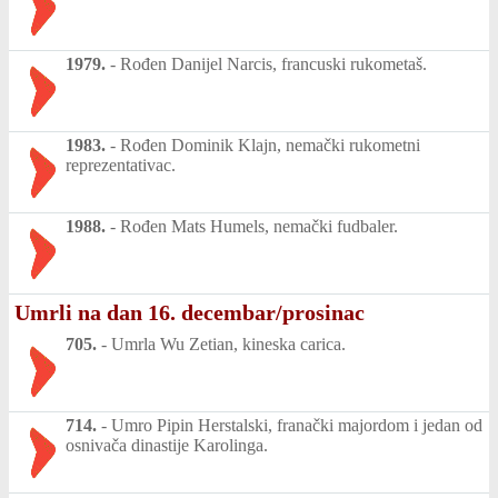
1979.
-
Rođen Danijel Narcis, francuski rukometaš.
1983.
-
Rođen Dominik Klajn, nemački rukometni
reprezentativac.
1988.
-
Rođen Mats Humels, nemački fudbaler.
Umrli na dan 16. decembar/prosinac
705.
-
Umrla Wu Zetian, kineska carica.
714.
-
Umro Pipin Herstalski, franački majordom i jedan od
osnivača dinastije Karolinga.