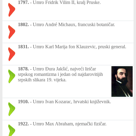
1797.
-
Umro Fridrik Vilim II, kralj Pruske.
1802.
-
Umro André Michaux, francuski botaničar.
1831.
-
Umro Karl Marija fon Klauzevic, pruski general.
1878.
-
Umro Đura Jakšić, najveći liričar
srpskog romantizma i jedan od najdarovitijih
srpskih slikara 19. vijeka.
1910.
-
Umro Ivan Kozarac, hrvatski književnik.
1922.
-
Umro Max Abraham, njemački fizičar.