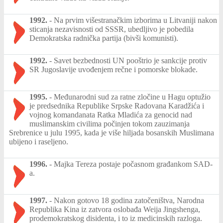
1992.
-
Na prvim višestranačkim izborima u Litvaniji nakon
sticanja nezavisnosti od SSSR, ubedljivo je pobedila
Demokratska radnička partija (bivši komunisti).
1992.
-
Savet bezbednosti UN pooštrio je sankcije protiv
SR Jugoslavije uvođenjem rečne i pomorske blokade.
1995.
-
Međunarodni sud za ratne zločine u Hagu optužio
je predsednika Republike Srpske Radovana Karadžića i
vojnog komandanata Ratka Mladića za genocid nad
muslimanskim civilima počinjen tokom zauzimanja
Srebrenice u julu 1995, kada je više hiljada bosanskih Muslimana
ubijeno i raseljeno.
1996.
-
Majka Tereza postaje počasnom građankom SAD-
a.
1997.
-
Nakon gotovo 18 godina zatočeništva, Narodna
Republika Kina iz zatvora oslobađa Weija Jingshenga,
prodemokratskog disidenta, i to iz medicinskih razloga.