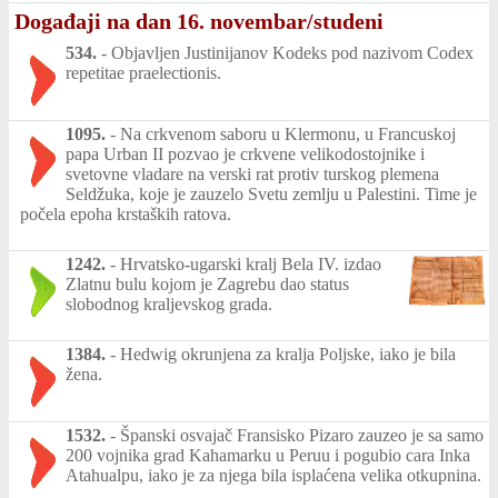
Događaji na dan 16. novembar/studeni
534.
-
Objavljen Justinijanov Kodeks pod nazivom Codex
repetitae praelectionis.
1095.
-
Na crkvenom saboru u Klermonu, u Francuskoj
papa Urban II pozvao je crkvene velikodostojnike i
svetovne vladare na verski rat protiv turskog plemena
Seldžuka, koje je zauzelo Svetu zemlju u Palestini. Time je
počela epoha krstaških ratova.
1242.
-
Hrvatsko-ugarski kralj Bela IV. izdao
Zlatnu bulu kojom je Zagrebu dao status
slobodnog kraljevskog grada.
1384.
-
Hedwig okrunjena za kralja Poljske, iako je bila
žena.
1532.
-
Španski osvajač Fransisko Pizaro zauzeo je sa samo
200 vojnika grad Kahamarku u Peruu i pogubio cara Inka
Atahualpu, iako je za njega bila isplaćena velika otkupnina.