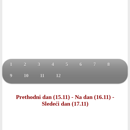
1
2
3
4
5
6
7
8
9
10
11
12
Prethodni dan (15.11)
-
Na dan (16.11)
-
Sledeći dan (17.11)