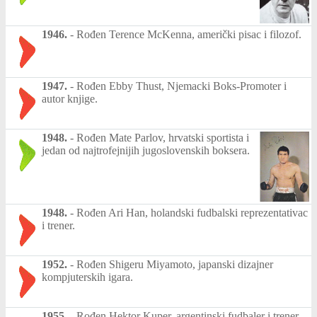
1946.
-
Rođen Terence McKenna, američki pisac i filozof.
1947.
-
Rođen Ebby Thust, Njemacki Boks-Promoter i
autor knjige.
1948.
-
Rođen Mate Parlov, hrvatski sportista i
jedan od najtrofejnijih jugoslovenskih boksera.
1948.
-
Rođen Ari Han, holandski fudbalski reprezentativac
i trener.
1952.
-
Rođen Shigeru Miyamoto, japanski dizajner
kompjuterskih igara.
1955.
-
Rođen Hektor Kuper, argentinski fudbaler i trener.