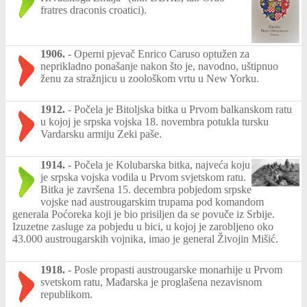
fratres draconis croatici).
1906.
-
Operni pjevač Enrico Caruso optužen za
neprikladno ponašanje nakon što je, navodno, uštipnuo
ženu za stražnjicu u zoološkom vrtu u New Yorku.
1912.
-
Počela je Bitoljska bitka u Prvom balkanskom ratu
u kojoj je srpska vojska 18. novembra potukla tursku
Vardarsku armiju Zeki paše.
1914.
-
Počela je Kolubarska bitka, najveća koju
je srpska vojska vodila u Prvom svjetskom ratu.
Bitka je završena 15. decembra pobjedom srpske
vojske nad austrougarskim trupama pod komandom
generala Poćoreka koji je bio prisiljen da se povuče iz Srbije.
Izuzetne zasluge za pobjedu u bici, u kojoj je zarobljeno oko
43.000 austrougarskih vojnika, imao je general Živojin Mišić.
1918.
-
Posle propasti austrougarske monarhije u Prvom
svetskom ratu, Mađarska je proglašena nezavisnom
republikom.