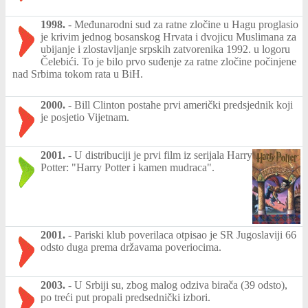
1998.
-
Međunarodni sud za ratne zločine u Hagu proglasio
je krivim jednog bosanskog Hrvata i dvojicu Muslimana za
ubijanje i zlostavljanje srpskih zatvorenika 1992. u logoru
Čelebići. To je bilo prvo suđenje za ratne zločine počinjene
nad Srbima tokom rata u BiH.
2000.
-
Bill Clinton postahe prvi američki predsjednik koji
je posjetio Vijetnam.
2001.
-
U distribuciji je prvi film iz serijala Harry
Potter: "Harry Potter i kamen mudraca".
2001.
-
Pariski klub poverilaca otpisao je SR Jugoslaviji 66
odsto duga prema državama poveriocima.
2003.
-
U Srbiji su, zbog malog odziva birača (39 odsto),
po treći put propali predsednički izbori.