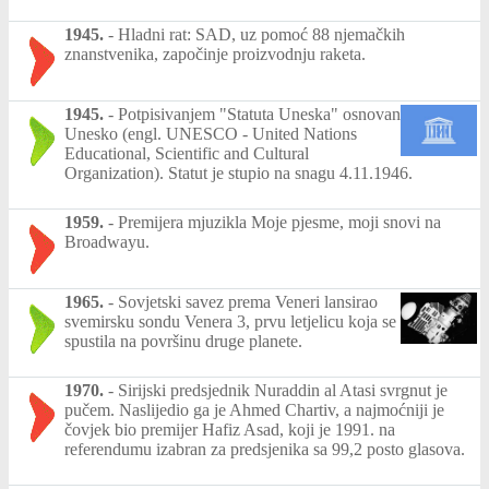
1945.
-
Hladni rat: SAD, uz pomoć 88 njemačkih
znanstvenika, započinje proizvodnju raketa.
1945.
-
Potpisivanjem "Statuta Uneska" osnovan
Unesko (engl. UNESCO - United Nations
Educational, Scientific and Cultural
Organization). Statut je stupio na snagu 4.11.1946.
1959.
-
Premijera mjuzikla Moje pjesme, moji snovi na
Broadwayu.
1965.
-
Sovjetski savez prema Veneri lansirao
svemirsku sondu Venera 3, prvu letjelicu koja se
spustila na površinu druge planete.
1970.
-
Sirijski predsjednik Nuraddin al Atasi svrgnut je
pučem. Naslijedio ga je Ahmed Chartiv, a najmoćniji je
čovjek bio premijer Hafiz Asad, koji je 1991. na
referendumu izabran za predsjenika sa 99,2 posto glasova.