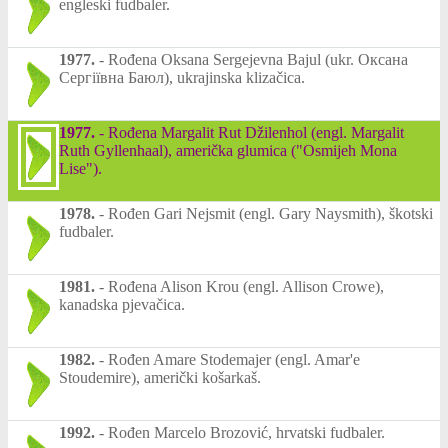
engleski fudbaler.
1977.
-
Rođena Oksana Sergejevna Bajul (ukr. Оксана
Сергіївна Баюл), ukrajinska klizačica.
1977.
-
Rođena Margalit Rut Džilenhol (engl. Margalit
Ruth Gyllenhaal), američka glumica ("Osmijeh Mona
Lise").
1978.
-
Rođen Gari Nejsmit (engl. Gary Naysmith), škotski
fudbaler.
1981.
-
Rođena Alison Krou (engl. Allison Crowe),
kanadska pjevačica.
1982.
-
Rođen Amare Stodemajer (engl. Amar'e
Stoudemire), američki košarkaš.
1992.
-
Rođen Marcelo Brozović, hrvatski fudbaler.