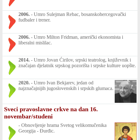
2006.
-
Umro Sulejman Rebac, bosanskohercegovački
fudbaler i trener.
2006.
-
Umro Milton Fridman, američki ekonomista i
liberalni mislilac.
2014.
-
Umro Jovan Ćirilov, srpski teatrolog, književnik i
značajan djelatnik srpskog pozorišta i srpske kulture uopšte.
2020.
-
Umro Ivan Bekjarev, jedan od
najznačajnijih jugoslovenskih i srpskih glumaca.
Sveci pravoslavne crkve na dan 16.
novembar/studeni
-
Obnovljenje hrama Svetog velikomučenika
Georgija - Đurđic.