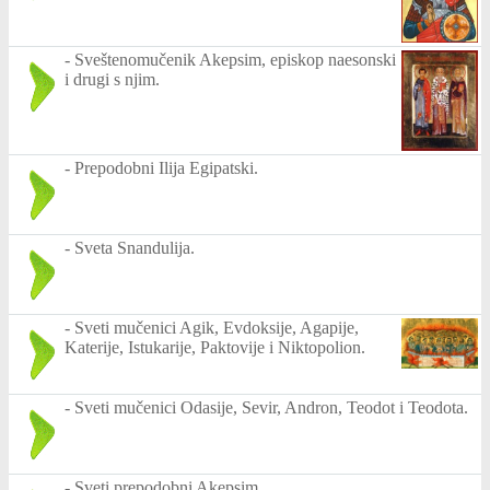
-
Sveštenomučenik Akepsim, episkop naesonski
i drugi s njim.
-
Prepodobni Ilija Egipatski.
-
Sveta Snandulija.
-
Sveti mučenici Agik, Evdoksije, Agapije,
Katerije, Istukarije, Paktovije i Niktopolion.
-
Sveti mučenici Odasije, Sevir, Andron, Teodot i Teodota.
-
Sveti prepodobni Akepsim.