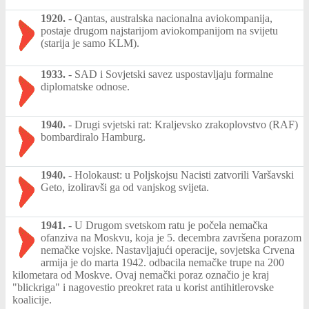
1920.
-
Qantas, australska nacionalna aviokompanija,
postaje drugom najstarijom aviokompanijom na svijetu
(starija je samo KLM).
1933.
-
SAD i Sovjetski savez uspostavljaju formalne
diplomatske odnose.
1940.
-
Drugi svjetski rat: Kraljevsko zrakoplovstvo (RAF)
bombardiralo Hamburg.
1940.
-
Holokaust: u Poljskojsu Nacisti zatvorili Varšavski
Geto, izoliravši ga od vanjskog svijeta.
1941.
-
U Drugom svetskom ratu je počela nemačka
ofanziva na Moskvu, koja je 5. decembra završena porazom
nemačke vojske. Nastavljajući operacije, sovjetska Crvena
armija je do marta 1942. odbacila nemačke trupe na 200
kilometara od Moskve. Ovaj nemački poraz označio je kraj
"blickriga" i nagovestio preokret rata u korist antihitlerovske
koalicije.