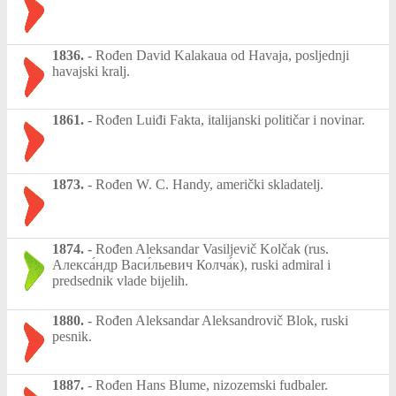
1836.
-
Rođen David Kalakaua od Havaja, posljednji
havajski kralj.
1861.
-
Rođen Luiđi Fakta, italijanski političar i novinar.
1873.
-
Rođen W. C. Handy, američki skladatelj.
1874.
-
Rođen Aleksandar Vasiljevič Kolčak (rus.
Алекса́ндр Васи́льевич Колча́к), ruski admiral i
predsednik vlade bijelih.
1880.
-
Rođen Aleksandar Aleksandrovič Blok, ruski
pesnik.
1887.
-
Rođen Hans Blume, nizozemski fudbaler.