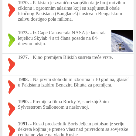
1970.
-
Pakistan je zvanično saopštio da je broj mrtvih u
ciklonu i ogromnim talasima koji su zapljusnuli obale
Istočnog Pakistana (Bangladeš) i ostrva u Bengalskom
zalivu dostigao pola miliona.
1973.
-
Iz Cape Canaverala NASA je lansirala
letjelicu Skylab 4 s tri člana posade na 84-
dnevnu misiju.
1977.
-
Kino-premijera Bliskih susreta treće vrste.
1988.
-
Na prvim slobodnim izborima u 10 godina, glasači
u Pakistanu izabiru Benazira Bhutta za premijera.
1990.
-
Premijera filma Rocky V, s neizbježnim
Sylvesterom Stalloneom u naslovnoj.
1991.
-
Ruski predsednik Boris Jeljcin potpisao je seriju
dekreta kojima je preneo vlast nad privredom sa sovjetske
centralne vlade na vladu Rusije.