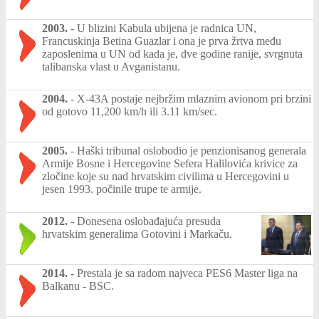
2003.
-
U blizini Kabula ubijena je radnica UN,
Francuskinja Betina Guazlar i ona je prva žrtva među
zaposlenima u UN od kada je, dve godine ranije, svrgnuta
talibanska vlast u Avganistanu.
2004.
-
X-43A postaje nejbržim mlaznim avionom pri brzini
od gotovo 11,200 km/h ili 3.11 km/sec.
2005.
-
Haški tribunal oslobodio je penzionisanog generala
Armije Bosne i Hercegovine Sefera Halilovića krivice za
zločine koje su nad hrvatskim civilima u Hercegovini u
jesen 1993. počinile trupe te armije.
2012.
-
Donesena oslobađajuća presuda
hrvatskim generalima Gotovini i Markaču.
2014.
-
Prestala je sa radom najveca PES6 Master liga na
Balkanu - BSC.