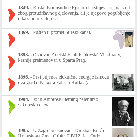
1849.
-
Ruski dvor osuđuje Fjodora Dostojevskog na smrt
zbog protudržavnog djelovanja, ali je njegovo pogubljenje
otkazano u zadnji čas.
1869.
-
Pušten u promet Sueski kanal.
1893.
-
Osnovan Atletski Klub Královské Vinohrady,
kasnije preimenovan u Sparta Prag.
1896.
-
Prvi prijenos električne energije između
dva grada (Niagara Fallsa i Buffala).
1904.
-
John Ambrose Fleming patentirao
vakumsku cijev.
1905.
-
U Zagrebu osnovana Družba "Braća
Hrvatskoga Zmaja" (akr. DBHZ, lat. Ordo