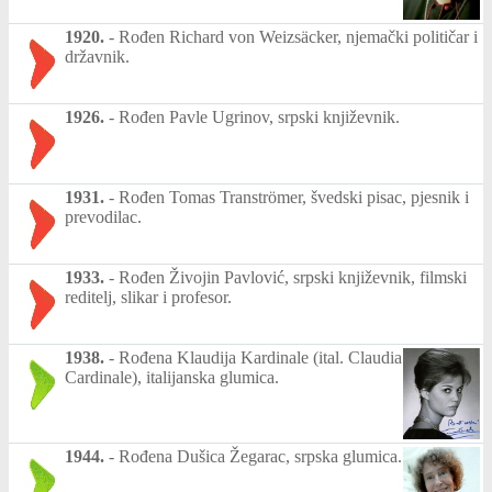
1920.
-
Rođen Richard von Weizsäcker, njemački političar i
državnik.
1926.
-
Rođen Pavle Ugrinov, srpski književnik.
1931.
-
Rođen Tomas Tranströmer, švedski pisac, pjesnik i
prevodilac.
1933.
-
Rođen Živojin Pavlović, srpski književnik, filmski
reditelj, slikar i profesor.
1938.
-
Rođena Klaudija Kardinale (ital. Claudia
Cardinale), italijanska glumica.
1944.
-
Rođena Dušica Žegarac, srpska glumica.