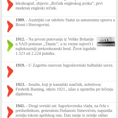
leksikograf, objavio „Rečnik engleskog jezika”, prvi
moderan engleski rečnik.
1909.
-
Austrijski car odobrio Statut za autonomnu upravu u
Bosni i Hercegovini.
1912.
-
Na prvom putovanju iz Velike Britanije
u SAD potonuo „Titanic”, u to vreme najveći i
najluksuzniji prekookeanski brod. Život izgubilo
1.523 od 2.224 putnika.
1919.
-
U Zagrebu osnovan Jugoslavenski fudbalski savez.
1923.
-
Insulin, koji je kanadski naučnik, nobelovac
Frederik Banting, otkrio 1921., ušao u upotrebu pri lečenju
dijabetesa.
1941.
-
Drugi svetski rat: Jugoslovenska vlada, na čelu s
predsednikom, generalom Dušanom Simovićem, napustila
zemlju tokom aprilskog rata. Dan ranije iz zemlje otišao