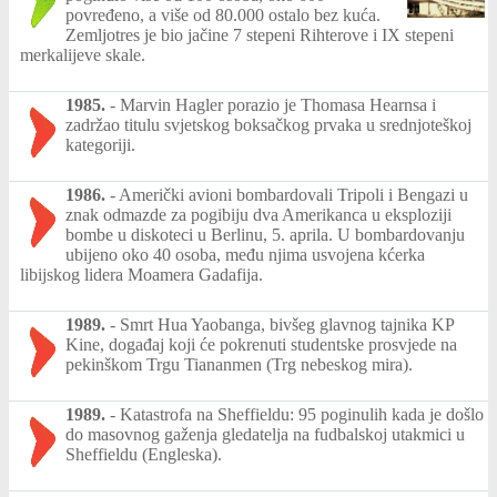
povređeno, a više od 80.000 ostalo bez kuća.
Zemljotres je bio jačine 7 stepeni Rihterove i IX stepeni
merkalijeve skale.
1985.
-
Marvin Hagler porazio je Thomasa Hearnsa i
zadržao titulu svjetskog boksačkog prvaka u srednjoteškoj
kategoriji.
1986.
-
Američki avioni bombardovali Tripoli i Bengazi u
znak odmazde za pogibiju dva Amerikanca u eksploziji
bombe u diskoteci u Berlinu, 5. aprila. U bombardovanju
ubijeno oko 40 osoba, među njima usvojena kćerka
libijskog lidera Moamera Gadafija.
1989.
-
Smrt Hua Yaobanga, bivšeg glavnog tajnika KP
Kine, događaj koji će pokrenuti studentske prosvjede na
pekinškom Trgu Tiananmen (Trg nebeskog mira).
1989.
-
Katastrofa na Sheffieldu: 95 poginulih kada je došlo
do masovnog gaženja gledatelja na fudbalskoj utakmici u
Sheffieldu (Engleska).