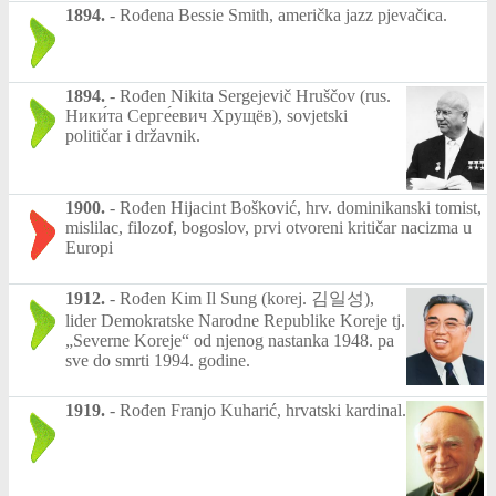
1894.
-
Rođena Bessie Smith, američka jazz pjevačica.
1894.
-
Rođen Nikita Sergejevič Hruščov (rus.
Ники́та Серге́евич Хрущёв), sovjetski
političar i državnik.
1900.
-
Rođen Hijacint Bošković, hrv. dominikanski tomist,
mislilac, filozof, bogoslov, prvi otvoreni kritičar nacizma u
Europi
1912.
-
Rođen Kim Il Sung (korej. 김일성),
lider Demokratske Narodne Republike Koreje tj.
„Severne Koreje“ od njenog nastanka 1948. pa
sve do smrti 1994. godine.
1919.
-
Rođen Franjo Kuharić, hrvatski kardinal.