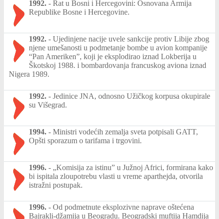
1992.
-
Rat u Bosni i Hercegovini: Osnovana Armija
Republike Bosne i Hercegovine.
1992.
-
Ujedinjene nacije uvele sankcije protiv Libije zbog
njene umešanosti u podmetanje bombe u avion kompanije
“Pan Ameriken”, koji je eksplodirao iznad Lokberija u
Škotskoj 1988. i bombardovanja francuskog aviona iznad
Nigera 1989.
1992.
-
Jedinice JNA, odnosno Užičkog korpusa okupirale
su Višegrad.
1994.
-
Ministri vodećih zemalja sveta potpisali GATT,
Opšti sporazum o tarifama i trgovini.
1996.
-
„Komisija za istinu” u Južnoj Africi, formirana kako
bi ispitala zloupotrebu vlasti u vreme aparthejda, otvorila
istražni postupak.
1996.
-
Od podmetnute eksplozivne naprave oštećena
Bajrakli-džamija u Beogradu. Beogradski muftija Hamdija