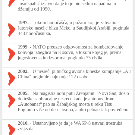
Jusufspahić izjavio da je to je bio sedmi napad na tu
džamiju od 1990.
1997.
-
Tokom hodočašća, u požaru koji je zahvatio
šatorsko naselje blizu Meke, u Saudijskoj Arabiji, poginula
343 hodočasnika.
1999.
-
NATO preuzeo odgovornost za bombardovanje
konvoja izbeglica na Kosovu, a tokom kojeg je, prema
jugoslovenskim izvorima, poginulo 75 civila.
2002.
-
U nesreći putničkog aviona kineske kompanije „Air
China“ poginule najmanje 122 osobe.
2005.
-
Na magistralnom putu Zrenjanin - Novi Sad, došlo
do teške saobraćajne nesreće kada je autobus firme
„Autobanat“ pao sa Žabaljskog mosta u reku Tisu.
Poginulo više od deset osoba, a oko petnaestak povređeno.
2010.
-
Ustanovljeno je da je WASP-8 ustvari trostruka
zvijezda.