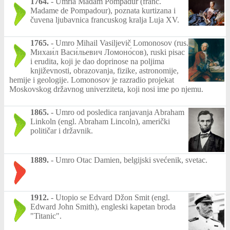
1764.
-
Umrla Madam Pompadur (franc.
Madame de Pompadour), poznata kurtizana i
čuvena ljubavnica francuskog kralja Luja XV.
1765.
-
Umro Mihail Vasiljevič Lomonosov (rus.
Михаи́л Васи́льевич Ломоно́сов), ruski pisac
i erudita, koji je dao doprinose na poljima
književnosti, obrazovanja, fizike, astronomije,
hemije i geologije. Lomonosov je razradio projekat
Moskovskog državnog univerziteta, koji nosi ime po njemu.
1865.
-
Umro od posledica ranjavanja Abraham
Linkoln (engl. Abraham Lincoln), američki
političar i državnik.
1889.
-
Umro Otac Damien, belgijski svećenik, svetac.
1912.
-
Utopio se Edvard Džon Smit (engl.
Edward John Smith), engleski kapetan broda
"Titanic".