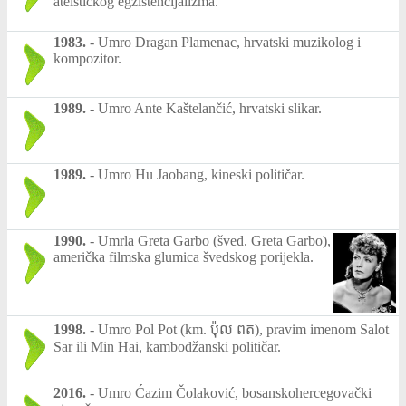
ateističkog egzistencijalizma.
1983.
-
Umro Dragan Plamenac, hrvatski muzikolog i
kompozitor.
1989.
-
Umro Ante Kaštelančić, hrvatski slikar.
1989.
-
Umro Hu Jaobang, kineski političar.
1990.
-
Umrla Greta Garbo (šved. Greta Garbo),
američka filmska glumica švedskog porijekla.
1998.
-
Umro Pol Pot (km. ប៉ុល ពត), pravim imenom Salot
Sar ili Min Hai, kambodžanski političar.
2016.
-
Umro Ćazim Čolaković, bosanskohercegovački