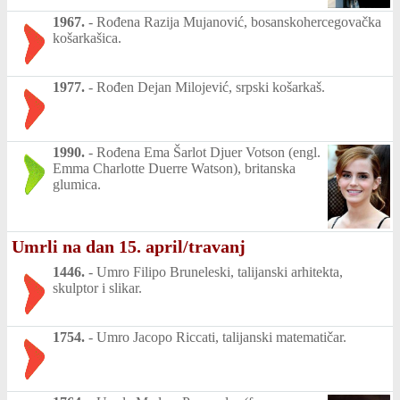
1967.
-
Rođena Razija Mujanović, bosanskohercegovačka
košarkašica.
1977.
-
Rođen Dejan Milojević, srpski košarkaš.
1990.
-
Rođena Ema Šarlot Djuer Votson (engl.
Emma Charlotte Duerre Watson), britanska
glumica.
Umrli na dan 15. april/travanj
1446.
-
Umro Filipo Bruneleski, talijanski arhitekta,
skulptor i slikar.
1754.
-
Umro Jacopo Riccati, talijanski matematičar.