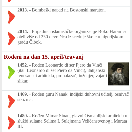
2013.
-
Bombaški napad na Bostonski maraton.
2014.
-
Pripadnici islamističke organizacije Boko Haram su
oteli više od 250 devojčica iz srednje škole u nigerijskom
gradu Čibok.
Rođeni na dan 15. april/travanj
1452.
-
Rođen Leonardo di ser Pjero da Vinči
(ital. Leonardo di ser Piero da Vinci), italijanski
renesansni arhitekta, pronalazač, inženjer, vajar i
slikar.
1469.
-
Rođen guru Nanak, indijski duhovni učitelj, osnivač
sikizma.
1489.
-
Rođen Mimar Sinan, glavni Osmanlijski arhitekta u
službi sultana Selima I, Sulejmana Veličanstvenog i Murata
III.