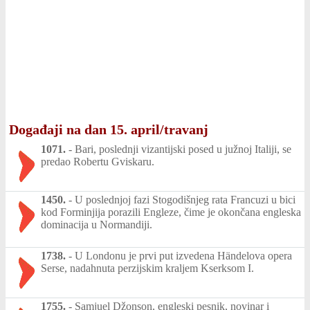
Događaji na dan 15. april/travanj
1071.
-
Bari, poslednji vizantijski posed u južnoj Italiji, se
predao Robertu Gviskaru.
1450.
-
U poslednjoj fazi Stogodišnjeg rata Francuzi u bici
kod Forminjija porazili Engleze, čime je okončana engleska
dominacija u Normandiji.
1738.
-
U Londonu je prvi put izvedena Händelova opera
Serse, nadahnuta perzijskim kraljem Kserksom I.
1755.
-
Samjuel Džonson, engleski pesnik, novinar i