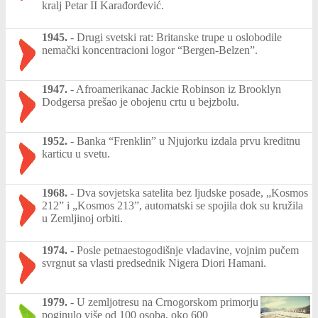
kralj Petar II Karađorđević.
1945.
-
Drugi svetski rat: Britanske trupe u oslobodile
nemački koncentracioni logor “Bergen-Belzen”.
1947.
-
Afroamerikanac Jackie Robinson iz Brooklyn
Dodgersa prešao je obojenu crtu u bejzbolu.
1952.
-
Banka “Frenklin” u Njujorku izdala prvu kreditnu
karticu u svetu.
1968.
-
Dva sovjetska satelita bez ljudske posade, „Kosmos
212” i „Kosmos 213”, automatski se spojila dok su kružila
u Zemljinoj orbiti.
1974.
-
Posle petnaestogodišnje vladavine, vojnim pučem
svrgnut sa vlasti predsednik Nigera Diori Hamani.
1979.
-
U zemljotresu na Crnogorskom primorju
poginulo više od 100 osoba, oko 600