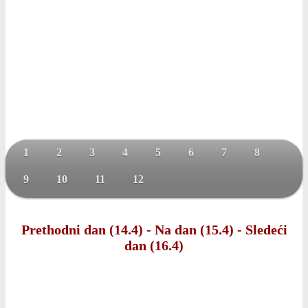
1
2
3
4
5
6
7
8
9
10
11
12
Prethodni dan (14.4)
-
Na dan (15.4)
-
Sledeći
dan (16.4)